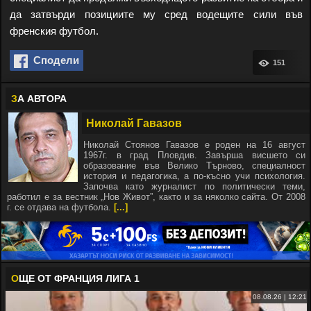
да затвърди позициите му сред водещите сили във
френския футбол.
Сподели
151
З
А АВТОРА
Николай Гавазов
Николай Стоянов Гавазов е роден на 16 август
1967г. в град Пловдив. Завърша висшето си
образование във Велико Търново, специалност
история и педагогика, а по-късно учи психология.
Започва като журналист по политически теми,
работил е за вестник „Нов Живот”, както и за няколко сайта. От 2008
г. се отдава на футбола.
[...]
О
ЩЕ ОТ ФРАНЦИЯ ЛИГА 1
08.08.26 | 12:21