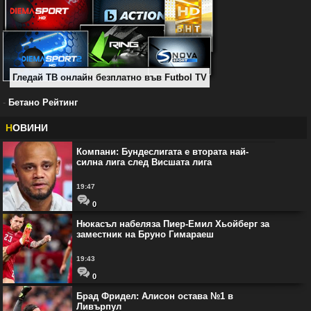
Гледай ТВ онлайн безплатно във Futbol TV
-
Бетано Рейтинг
Н
ОВИНИ
Компани: Бундеслигата е втората най-
силна лига след Висшата лига
19:47
0
Нюкасъл набеляза Пиер-Емил Хьойберг за
заместник на Бруно Гимараеш
19:43
0
Брад Фридел: Алисон остава №1 в
Ливърпул