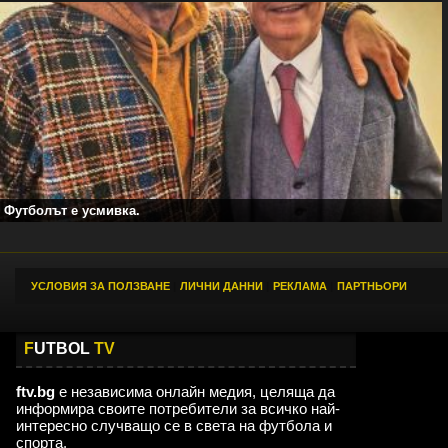
Футболът е усмивка.
УСЛОВИЯ ЗА ПОЛЗВАНЕ
|
ЛИЧНИ ДАННИ
|
РЕКЛАМА
|
ПАРТНЬОРИ
F
UTBOL
TV
ftv.bg
е независима онлайн медия, целяща да
информира своите потребители за всичко най-
интересно случващо се в света на футбола и
спорта.