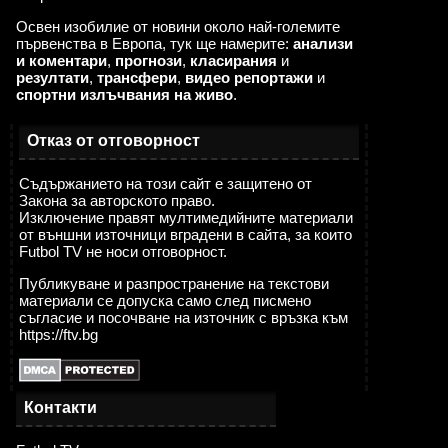
Освен изобилие от новини около най-големите
първенства в Европа, тук ще намерите:
анализи
и коментари
,
прогнози
,
класирания
и
резултати
,
трансфери
,
видео репортажи
и
спортни излъчвания на живо
.
Отказ от отговорност
Съдържанието на този сайт е защитено от
Закона за авторското право.
Изключение правят мултимедийните материали
от външни източници вградени в сайта, за които
Futbol TV не носи отговорност.
Публикуване и разпространение на текстови
материали се допуска само след писмено
съгласие и посочване на източник с връзка към
https://ftv.bg
Контакти