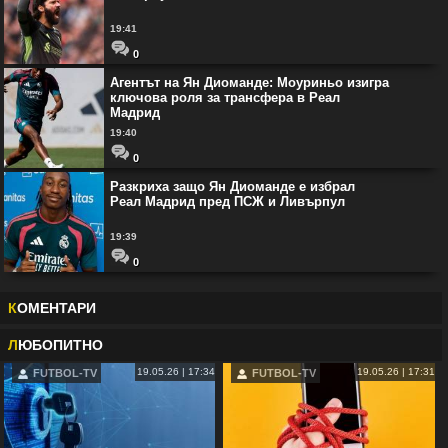
19:41
0
Агентът на Ян Диоманде: Моуриньо изигра
ключова роля за трансфера в Реал
Мадрид
19:40
0
Разкриха защо Ян Диоманде е избрал
Реал Мадрид пред ПСЖ и Ливърпул
19:39
0
К
ОМЕНТАРИ
Л
ЮБОПИТНО
19.05.26 | 17:34
19.05.26 | 17:31
FUTBOL-TV
FUTBOL-TV