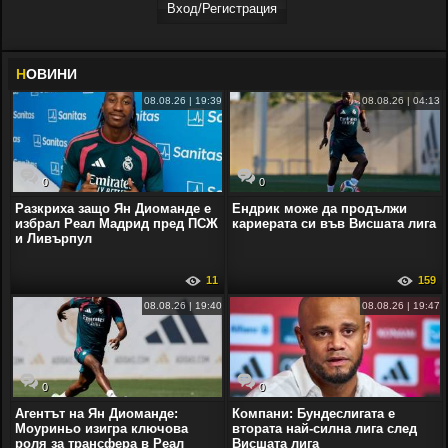
Вход/Регистрaция
Н
ОВИНИ
08.08.26 | 19:39
08.08.26 | 04:13
0
0
Разкриха защо Ян Диоманде е
Ендрик може да продължи
избрал Реал Мадрид пред ПСЖ
кариерата си във Висшата лига
и Ливърпул
11
159
08.08.26 | 19:40
08.08.26 | 19:47
0
0
Агентът на Ян Диоманде:
Компани: Бундеслигата е
Моуриньо изигра ключова
втората най-силна лига след
роля за трансфера в Реал
Висшата лига