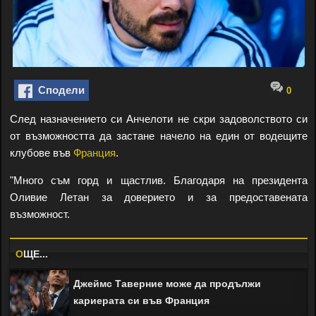
Сподели
0
След назначението си Анчелоти не скри задоволството си
от възможността да застане начело на един от водещите
клубове във
Франция
.
"Много съм горд и щастлив. Благодаря на президента
Оливие Летан за доверието и за предоставената
възможност.
O
ЩЕ...
Джеймс Таверние може да продължи
кариерата си във Франция