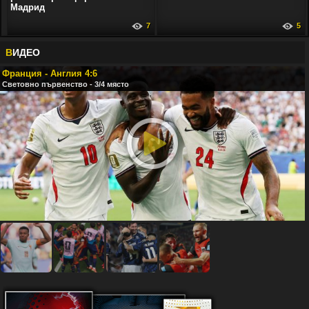
Мадрид
7
5
В
ИДЕО
Франция - Англия 4:6
Световно първенство - 3/4 място