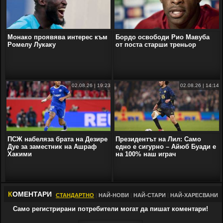
Монако проявява интерес към
Бордо освободи Рио Мавуба
Ромелу Лукаку
от поста старши треньор
02.08.26 | 19:23
02.08.26 | 14:14
ПСЖ набеляза брата на Дезире
Президентът на Лил: Само
Дуе за заместник на Ашраф
едно е сигурно – Айюб Буади е
Хакими
на 100% наш играч
К
ОМЕНТАРИ
СТАНДАРТНО
|
НАЙ-НОВИ
|
НАЙ-СТАРИ
|
НАЙ-ХАРЕСВАНИ
Само регистрирани потребители могат да пишат коментари!