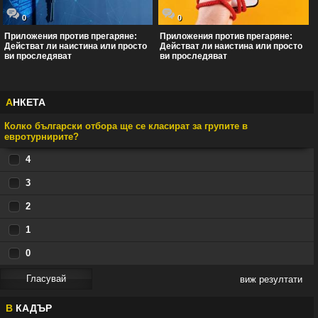
0
0
Приложения против прегаряне:
Приложения против прегаряне:
Действат ли наистина или просто
Действат ли наистина или просто
ви проследяват
ви проследяват
А
НКЕТА
Колко български отбора ще се класират за групите в
евротурнирите?
4
3
2
1
0
виж резултати
В
КАДЪР