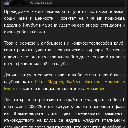
03.08.26 | 01:14
Проведохме много разговори и усетих истинска връзка,
общи идеи и ценности. Проектът на Лил ми подхожда
идеално. Клубът има ясна идентичност, високи стандарти и
силна работна етика.
Това е сериозен, амбициозен и конкурентоспособен клуб,
който редовно участва в европейските турнири. За мен е
огромна чест да представлявам Лил днес“, заяви Анчелоти
пред официалния сайт на клуба.
Давиде натрупа сериозен опит в щабовете на своя баща в
клубове като
Реал Мадрид
,
Байерн Мюнхен
,
Наполи
и
Евертън
, както и в националния отбор на
Бразилия
.
Лил завърши на трето място в крайното класиране на Лига 1
през сезон 2025/26 и си осигури участие в основната фаза
на Шампионската лига през следващата кампания.
Ръководството на клуба се надява младият италиански
специалист да продължи възходящото развитие на отбора и