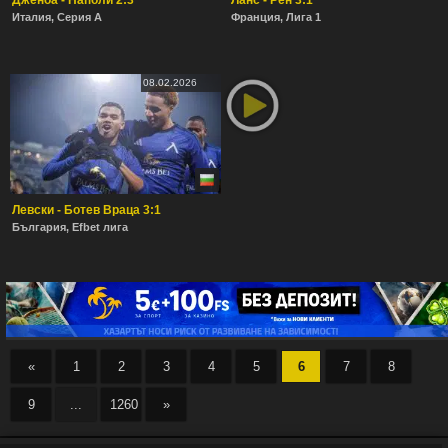
Дженоа - Наполи 2:3
Ланс - Рен 3:1
Италия, Серия А
Франция, Лига 1
08.02.2026
Левски - Ботев Враца 3:1
България, Efbet лига
«
1
2
3
4
5
6
7
8
9
...
1260
»