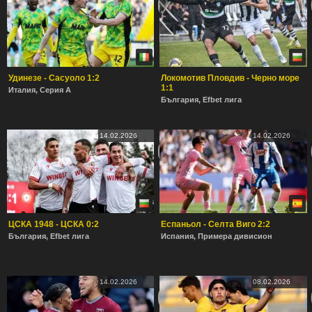
Удинезе - Сасуоло 1:2
Локомотив Пловдив - Черно море
1:1
Италия, Серия А
България, Efbet лига
14.02.2026
14.02.2026
ЦСКА 1948 - ЦСКА 0:2
Еспаньол - Селта Виго 2:2
България, Efbet лига
Испания, Примера дивисион
14.02.2026
08.02.2026