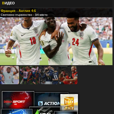
В
ИДЕО
Франция - Англия 4:6
Световно първенство - 3/4 място