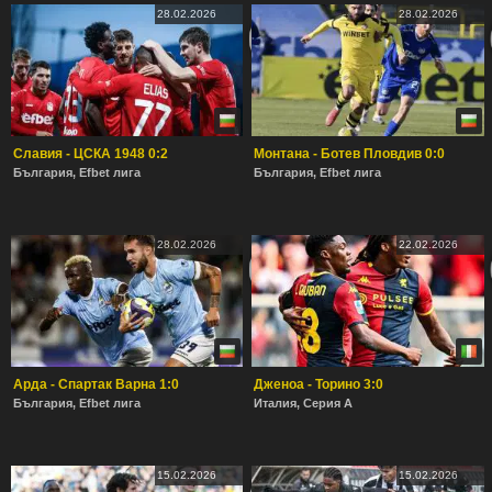
28.02.2026
28.02.2026
Славия - ЦСКА 1948 0:2
Монтана - Ботев Пловдив 0:0
България, Efbet лига
България, Efbet лига
28.02.2026
22.02.2026
Арда - Спартак Варна 1:0
Дженоа - Торино 3:0
България, Efbet лига
Италия, Серия А
15.02.2026
15.02.2026