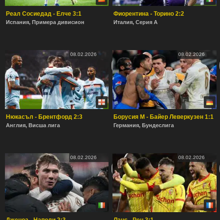
Реал Сосиедад - Елче 3:1
Фиорентина - Торино 2:2
Испания, Примера дивисион
Италия, Серия А
08.02.2026
08.02.2026
Нюкасъл - Брентфорд 2:3
Борусия М - Байер Леверкузен 1:1
Англия, Висша лига
Германия, Бундеслига
08.02.2026
08.02.2026