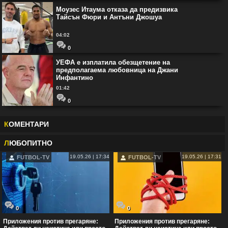
Моузес Итаума отказа да предизвика
Тайсън Фюри и Антъни Джошуа
04:02
0
УЕФА е изплатила обезщетение на
предполагаема любовница на Джани
Инфантино
01:42
0
К
ОМЕНТАРИ
Л
ЮБОПИТНО
19.05.26 | 17:34
19.05.26 | 17:31
FUTBOL-TV
FUTBOL-TV
0
0
Приложения против прегаряне:
Приложения против прегаряне: