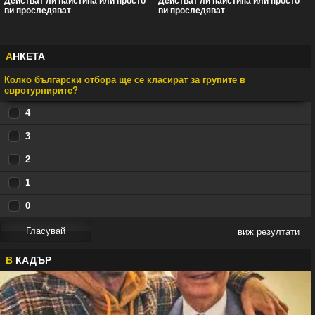
Действат ли наистина или просто
Действат ли наистина или просто
ви проследяват
ви проследяват
А
НКЕТА
Колко български отбора ще се класират за групите в
евротурнирите?
4
3
2
1
0
виж резултати
В
КАДЪР