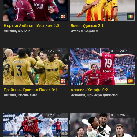
Бъртън Албиън - Уест Хем 0:0
Лече - Удинезе 2:1
Англия, ФА Къп
Италия, Серия А
08.02.2026
08.02.2026
Брайтън - Кристъл Палас 0:1
Алавес - Хетафе 0:2
Англия, Висша лига
Испания, Примера дивисион
08.02.2026
08.02.2026