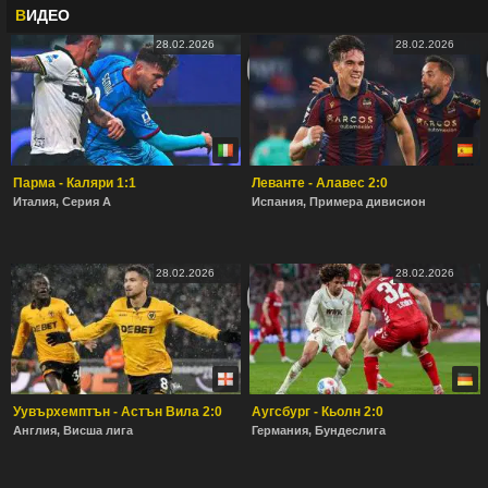
В
ИДЕО
28.02.2026
28.02.2026
Парма - Каляри 1:1
Леванте - Алавес 2:0
Италия, Серия А
Испания, Примера дивисион
28.02.2026
28.02.2026
Уувърхемптън - Астън Вила 2:0
Аугсбург - Кьолн 2:0
Англия, Висша лига
Германия, Бундеслига