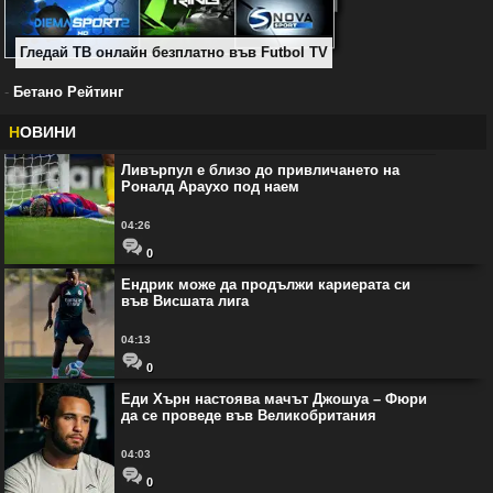
Гледай ТВ онлайн безплатно във Futbol TV
-
Бетано Рейтинг
Н
ОВИНИ
Ливърпул е близо до привличането на
Роналд Араухо под наем
04:26
0
Ендрик може да продължи кариерата си
във Висшата лига
04:13
0
Еди Хърн настоява мачът Джошуа – Фюри
да се проведе във Великобритания
04:03
0