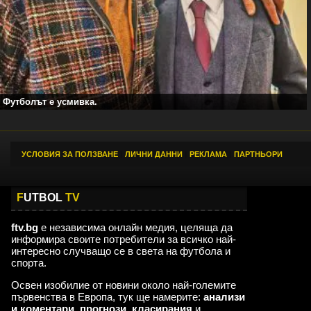
Футболът е усмивка.
УСЛОВИЯ ЗА ПОЛЗВАНЕ
|
ЛИЧНИ ДАННИ
|
РЕКЛАМА
|
ПАРТНЬОРИ
F
UTBOL
TV
ftv.bg
е независима онлайн медия, целяща да
информира своите потребители за всичко най-
интересно случващо се в света на футбола и
спорта.
Освен изобилие от новини около най-големите
първенства в Европа, тук ще намерите:
анализи
и коментари
,
прогнози
,
класирания
и