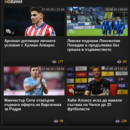
Н
ОВИНИ
07.08.26 | 22:08
08.08.26 | 00:00
0
0
Арсенал договори личните
Левски подчини Локомотив
условия с Хулиан Алварес
Пловдив и продължава без
грешка в първенството
177
93
07.08.26 | 22:09
07.08.26 | 22:11
0
0
Манчестър Сити отхвърли
Хаби Алонсо иска да намали
първата оферта на Барселона
състава на Челси до 25
за Родри
футболисти
99
129