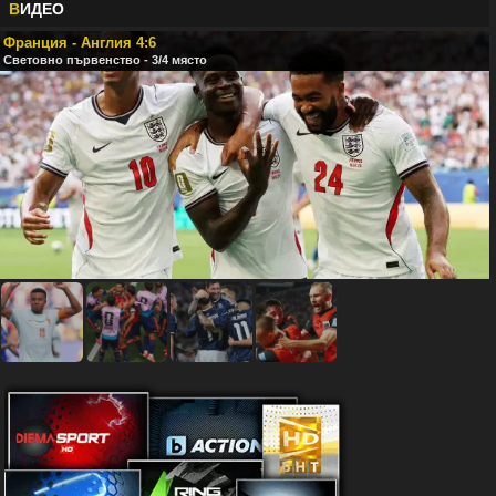
В
ИДЕО
Франция - Англия 4:6
Световно първенство - 3/4 място