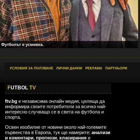
Футболът е усмивка.
УСЛОВИЯ ЗА ПОЛЗВАНЕ
|
ЛИЧНИ ДАННИ
|
РЕКЛАМА
|
ПАРТНЬОРИ
F
UTBOL
TV
ftv.bg
е независима онлайн медия, целяща да
информира своите потребители за всичко най-
интересно случващо се в света на футбола и
спорта.
Освен изобилие от новини около най-големите
първенства в Европа, тук ще намерите:
анализи
и коментари
,
прогнози
,
класирания
и