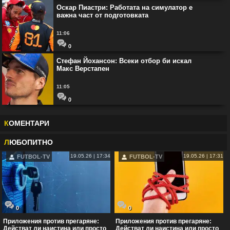
Оскар Пиастри: Работата на симулатор е
важна част от подготовката
11:06
0
Стефан Йохансон: Всеки отбор би искал
Макс Верстапен
11:05
0
К
ОМЕНТАРИ
Л
ЮБОПИТНО
19.05.26 | 17:34
19.05.26 | 17:31
FUTBOL-TV
FUTBOL-TV
0
0
Приложения против прегаряне:
Приложения против прегаряне:
Действат ли наистина или просто
Действат ли наистина или просто