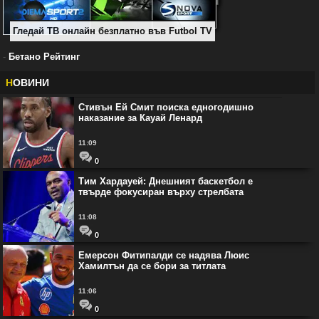
Гледай ТВ онлайн безплатно във Futbol TV
-
Бетано Рейтинг
Н
ОВИНИ
Стивън Ей Смит поиска едногодишно
наказание за Кауай Ленард
11:09
0
Тим Хардауей: Днешният баскетбол е
твърде фокусиран върху стрелбата
11:08
0
Емерсон Фитипалди се надява Люис
Хамилтън да се бори за титлата
11:06
0