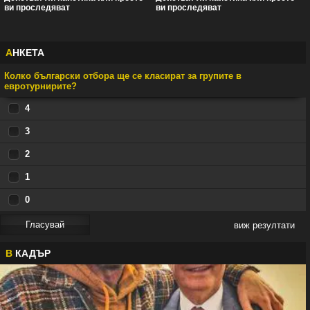
ви проследяват
ви проследяват
А
НКЕТА
Колко български отбора ще се класират за групите в
евротурнирите?
4
3
2
1
0
виж резултати
В
КАДЪР