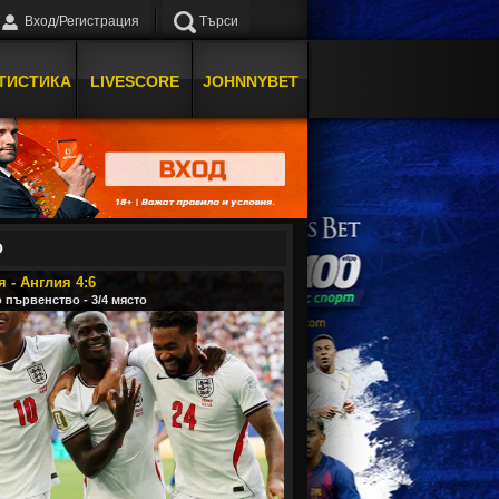
Вход/Регистрация
Търси
ТИСТИКА
LIVESCORE
JOHNNYBET
О
 - Англия 4:6
 първенство - 3/4 място