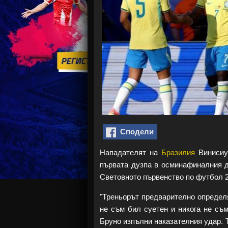
Сподели
Нападателят на
Бразилия
Винисиус
първата дузпа в осминафиналния дв
Световното първенство по футбол 2
"Треньорът предварително определя
не съм бил суетен и никога не съм
Бруно изпълни наказателния удар. Т