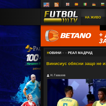
НА ЖИВО
Н
ОВИНИ
»
»
РЕАЛ МАДРИД
Винисиус обясни защо не и
Н. Гавазов