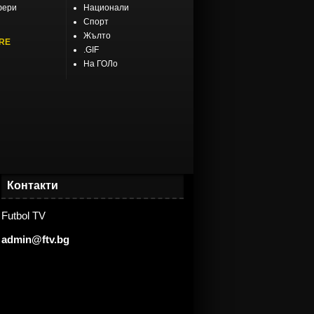
фери
Национали
Спорт
Жълто
RE
.GIF
На ГОЛо
Контакти
Futbol TV
admin@ftv.bg