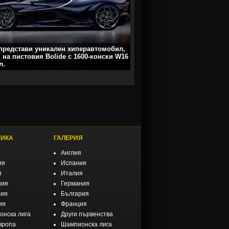
 представи уникален хиперавтомобил,
 на пистовия Bolide с 1600-конски W16
л.
ТИКА
ГАЛЕРИЯ
Англия
ия
Испания
я
Италия
ния
Германия
рия
България
ия
Франция
нска лига
Други първенства
вропа
Шампионска лига