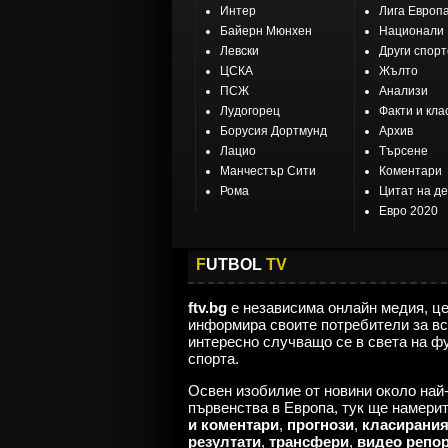
Интер
Лига Европ
Байерн Мюнхен
Национали
Левски
Други спор
ЦСКА
Жълто
ПСЖ
Анализи
Лудогорец
Факти и кла
Борусия Дортмунд
Архив
Лацио
Търсене
Манчестър Сити
Коментари
Рома
Цитат на д
Евро 2020
F
UTBOL
TV
ftv.bg
е независима онлайн медия, ц
информира своите потребители за вс
интересно случващо се в света на ф
спорта.
Освен изобилие от новини около най
първенства в Европа, тук ще намери
и коментари
,
прогнози
,
класирани
резултати
,
трансфери
,
видео репо