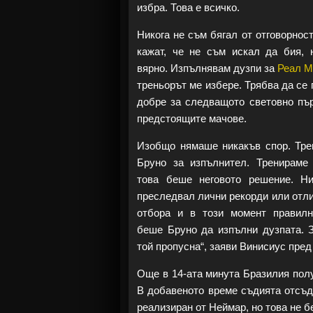
избра. Това е всичко.
Никога не съм бягал от отговорнос
кажат, че не съм искал да бия, 
вярно. Изпълнявам дузпи за
Реал М
треньорът ме избере. Трябва да се 
добре за следващото световно пър
предстоящите мачове.
Изобщо нямаше никакъв спор. Тре
Бруно за изпълнител. Тренираме
това беше неговото решение. Н
преследвал лични рекорди или отли
отбора и в този момент правил
беше Бруно да изпълни дузпата. 
той пропусна“, заяви Винисиус пред
Още в 14-ата минута Бразилия полу
В добавеното време съдията отсъд
реализиран от Неймар, но това не б