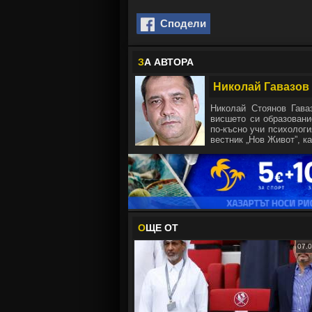
Сподели
З
А АВТОРА
Николай Гавазов
Николай Стоянов Гава
висшето си образовани
по-късно учи психологи
вестник „Нов Живот”, ка
О
ЩЕ ОТ
07.0