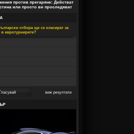
ения против прегаряне: Действат
стина или просто ви проследяват
А
ългарски отбора ще се класират за
е в евротурнирите?
виж резултати
ЪР