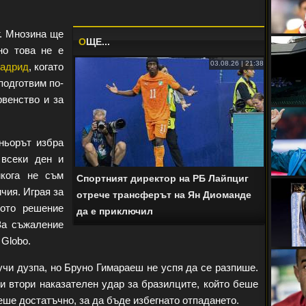
т. Мнозина ще
O
ЩЕ...
но това не е
03.08.26 | 21:38
адрид
, когато
подготвим по-
венство и за
ньорът избра
 всеки ден и
икога не съм
Спортният директор на РБ Лайпциг
чия. Играя за
отрече трансферът на Ян Диомандe
ното решение
да е приключил
За съжаление
 Globo.
чи дузпа, но Бруно Гимараеш не успя да се разпише.
и втори наказателен удар за бразилците, който беше
еше достатъчно, за да бъде избегнато отпадането.