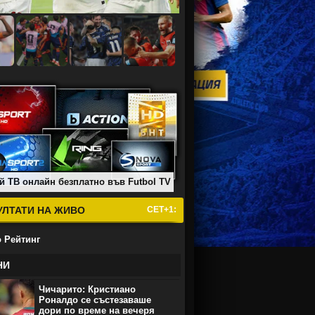
й ТВ онлайн безплатно във Futbol TV
УЛТАТИ НА ЖИВО
СЕТ+1:
 Рейтинг
НИ
Чичарито: Кристиано
Роналдо се състезаваше
дори по време на вечеря