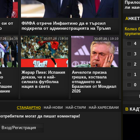
Прилож
ли наи
А
НКЕТ
 си от
ФИФА отрече Инфантино да е търсил
о
подкрепа от администрацията на Тръмп
Колко б
групит
7.26 | 14:38
30.07.26 | 19:30
30.07.26 | 19:10
4
3
2
а
Жерар Пике: Испания
Анчелоти призна
1
но
доказа, че е най-
грешка, коствала
,
силната футболна
отпадането на
0
плашен
нация в света
Бразилия от Мондиал
зание
2026
СТАНДАРТНО
|
НАЙ-НОВИ
|
НАЙ-СТАРИ
|
НАЙ-ХАРЕСВАНИ
В
КАД
отребители могат да пишат коментари!
Вход/Регистрaция