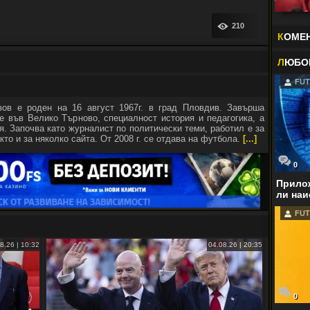
210
К
ОМЕ
Л
ЮБО
FUT
зов е роден на 16 август 1967г. в град Пловдив. Завърша
е във Велико Търново, специалност история и педагогика, а
я. Започва като журналист по политически теми, работил е за
кто и за няколко сайта. От 2008 г. се отдава на футбола.
[...]
0
Прилож
ли наи
FUT
8.26 | 10:32
04.08.26 | 20:35
0