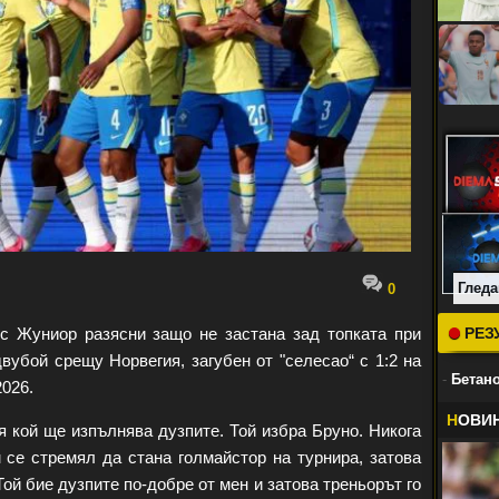
Гледа
0
 Жуниор разясни защо не застана зад топката при
РЕЗ
убой срещу Норвегия, загубен от "селесао“ с 1:2 на
-
Бетано
026.
Н
ОВИ
 кой ще изпълнява дузпите. Той избра Бруно. Никога
 се стремял да стана голмайстор на турнира, затова
ой бие дузпите по-добре от мен и затова треньорът го