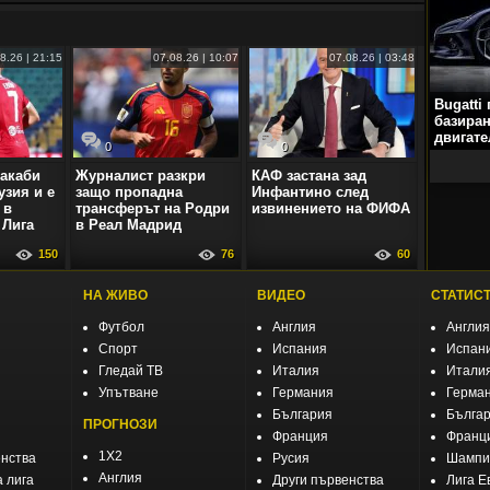
8.26 | 21:15
07.08.26 | 10:07
07.08.26 | 03:48
Bugatti
базиран
двигате
0
0
акаби
Журналист разкри
КАФ застана зад
узия и е
защо пропадна
Инфантино след
 в
трансферът на Родри
извинението на ФИФА
 Лига
в Реал Мадрид
150
76
60
НА ЖИВО
ВИДЕО
СТАТИС
Футбол
Англия
Англия
Спорт
Испания
Испан
Гледай ТВ
Италия
Итали
Упътване
Германия
Герма
България
Бълга
ПРОГНОЗИ
Франция
Франц
1X2
енства
Русия
Шампио
Англия
 лига
Други първенства
Лига Е