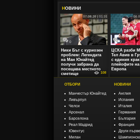
Н
ОВИНИ
07.08.26 | 01:31
06.0
0
0
Ники Бът с куриозен
ЦСКА разби М
проблем: Легендата
Тел Авив в Гр
на Ман Юнайтед
с единия крак
получи забрана да
плейофите на
посещава местното
Европа
108
сметище
ОТБОРИ
НОВИНИ
Манчестър Юнайтед
Англия
Ливърпул
Испания
Челси
Италия
Арсенал
Германия
Барселона
България
Реал Мадрид
Франция
Ювентус
Други първ
Милан
Шампионска