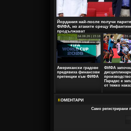
Йордания най-после получи парите
ФИФА, но атаките срещу Инфантин
продължават
04.08.26 | 15:16
31.0
Американски градове
ФИФА започн
предявиха финансови
дисциплинар
претенции към ФИФА
производство
Парадес е за
от тежко нака
К
ОМЕНТАРИ
Само регистрирани п