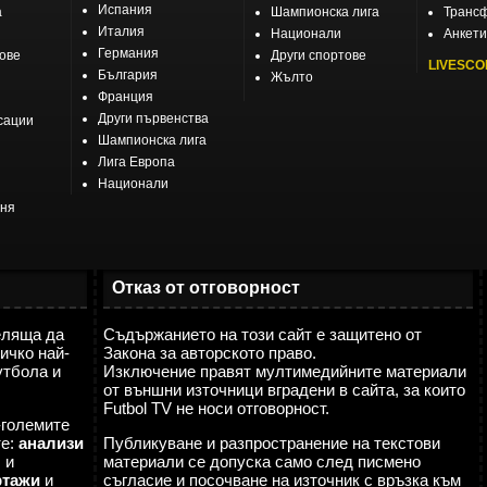
Испания
а
Шампионска лига
Транс
Италия
Национали
Анкети
Германия
тове
Други спортове
LIVESCO
България
Жълто
Франция
Други първенства
сации
Шампионска лига
Лига Европа
Национали
еня
Отказ от отговорност
еляща да
Съдържанието на този сайт е защитено от
ичко най-
Закона за авторското право.
утбола и
Изключение правят мултимедийните материали
от външни източници вградени в сайта, за които
Futbol TV не носи отговорност.
-големите
те:
анализи
Публикуване и разпространение на текстови
я
и
материали се допуска само след писмено
ртажи
и
съгласие и посочване на източник с връзка към