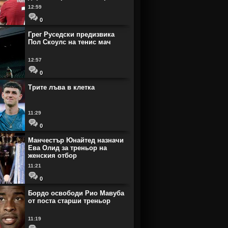
12:59
0
Грег Руседски предизвика
Пол Скоулс на тенис мач
12:57
0
Трите лъва в клетка
11:29
0
Манчестър Юнайтед назначи
Ева Олид за треньор на
женския отбор
11:21
0
Бордо освободи Рио Мавуба
от поста старши треньор
11:19