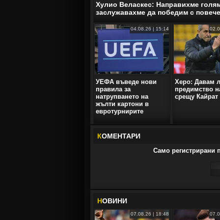
Хулио Веласкес: Направихме голям
заслужавахме да победим с повеч
04.08.26 | 15:14
02.0
УЕФА въведе нови
Херо: Давам 
правила за
предимство н
натрупването на
срещу Кайрат
жълти картони в
евротурнирите
К
ОМЕНТАРИ
Само регистрирани п
Н
ОВИНИ
07.08.26 | 18:48
07.0