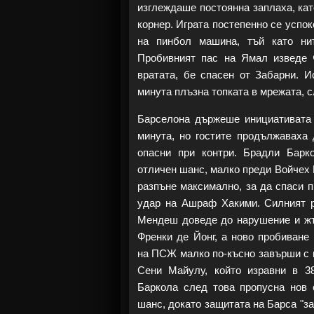
изглеждаше постоянна заплаха, кат
корнер. Играта постепенно се успок
на пинбол машина, тъй като ни
Пробивният пас на Ямал изведе Ф
вратата, бе спасен от Забарни. И
минута плъзна топката в мрежата, 
Барселона държеше инициативата 
минута, но гостите продължаваха 
опасни при контри. Брадли Барк
отличен шанс, малко преди Войчех
разпъне максимално, за да спаси 
удар на Ашраф Хакими. Силният 
Мендеш доведе до нарушение и жъ
Френки де Йонг, а ново пробиване
на ПСЖ малко по-късно завърши с 
Сени Майулу, който изравни в 38
Баркола след това пропусна нов 
шанс, докато защитата на Барса "з