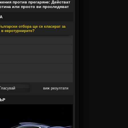
ения против прегаряне: Действат
стина или просто ви проследяват
А
ългарски отбора ще се класират за
е в евротурнирите?
виж резултати
ЪР