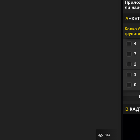
Прилож
ли наи
А
НКЕТ
Колко б
групит
4
3
2
1
0
В
КАД
814