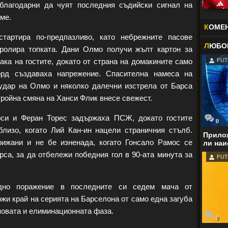
-благодарни да чуят последния съдийски сигнал на
ме.
К
ОМЕ
тартира по-предпазливо, като небрежните пасове
Л
ЮБО
ролира топката. Дани Олмо получи жълт картон за
ака на гостите, докато от страна на домакините само
FUT
рд създаваха напрежение. Спасителна намеса на
удар на Олмо и няколко далечни изстрела от Барса
тройна смяна на Ханси Флик внесе свежест.
си и Феран Торес задържаха ПСЖ, докато гостите
0
близо, когато Лий Кан-ин нацели страничния стълб.
Прилож
рижани и не бе изненада, когато Гонсало Рамос се
ли наи
рса, за да отбележи победния гол в 90-ата минута за
FUT
но поражение в последните си седем мача от
жи край на серията на Барселона от само една загуба
повата и елиминационната фаза.
0