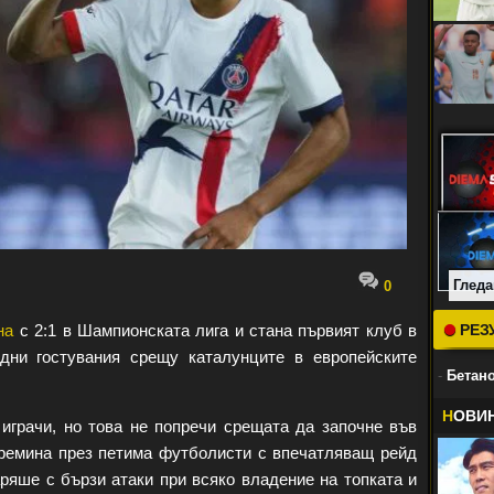
Гледа
0
на
с 2:1 в Шампионската лига и стана първият клуб в
РЕЗ
едни гостувания срещу каталунците в европейските
-
Бетано
Н
ОВИ
играчи, но това не попречи срещата да започне във
ремина през петима футболисти с впечатляващ рейд
ряше с бързи атаки при всяко владение на топката и