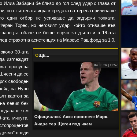
о Илиа Забарни бе близо до гол след удар с глава от
ои, но сгъстената игра в средата на терена приличаше
то един отбор не успяваше да задържи топката.
еран Торес, но неговият удар, който отиваше във
спанецът обаче не беше спрян за дълго и в 19-ата
след страхотна асистенция на Маркъс Рашфорд за 1:0.
около 30-ата
O
ЩЕ...
да изглеждат
04.08.26 | 11:57
ола пропусна
 Шчесни да се
пряк свободен
рейд на Нуно
лт картон за
 на левия бек
подаване към
Официално: Аякс привлече Марк-
-ата минута.
Андре тер Щеген под наем
стопроцентов
адряма“ преди