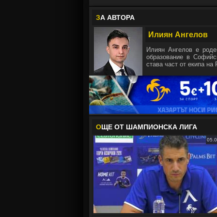
З
А АВТОРА
Илиян Ангелов
Илиян Ангелов е роде
образование в Софийск
става част от екипа на 
О
ЩЕ ОТ ШАМПИОНСКА ЛИГА
05.0