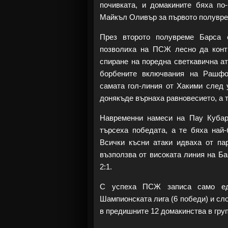
почивката, и домакините бяха по
Майкъл Оливър за първото полувре
През второто полувреме Барса с
позволиха на ПСЖ лесно да конт
спиране на поредна светкавична ат
борбените включвания на Рашфо
самата гол-линия от Хакими след 
донякъде върнаха равновесието, а 
Навременни намеси на Пау Кубар
търсеха победата, а те бяха най-
Всички късни атаки идваха от па
възползва от високата линия на Ба
2:1.
С успеха ПСЖ записа само ед
Шампионската лига (6 победи) и сло
в предишните 12 домакинства в гру