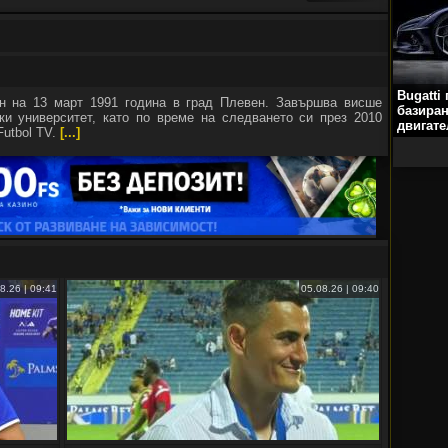
Bugatti
н на 13 март 1991 година в град Плевен. Завършва висше
базиран
и университет, като по време на следването си през 2010
двигате
Futbol TV.
[...]
8.26 | 09:41
05.08.26 | 09:40