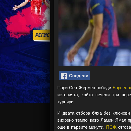
Сподели
Пари Сен Жермен победи
Барсело
историята, който печели три пор
турнири.
И двата отбора бяха без ключови 
вихрено темпо, като Ламин Ямал п
още в първите минути.
ПСЖ
отгова