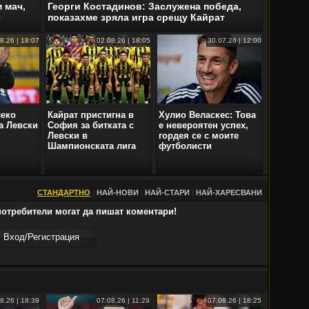
 мач,
Георги Костадинов: Заслужена победа,
е
показахме зряла игра срещу Кайрат
8.26 | 18:07
02.08.26 | 18:05
30.07.26 | 12:00
леко
Кайрат пристигна в
Хулио Веласкес: Това
а Левски
София за битката с
е невероятен успех,
Левски в
гордея се с моите
Шампионската лига
футболисти
СТАНДАРТНО
|
НАЙ-НОВИ
|
НАЙ-СТАРИ
|
НАЙ-ХАРЕСВАНИ
отребители могат да пишат коментари!
Вход/Регистрaция
8.26 | 18:39
07.08.26 | 11:29
07.08.26 | 18:25