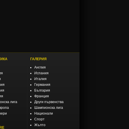
ТИКА
ГАЛЕРИЯ
Англия
ия
Испания
я
Италия
ния
Германия
рия
България
ия
Франция
нска лига
Други първенства
вропа
Шампионска лига
фери
Национали
Спорт
Жълто
RE