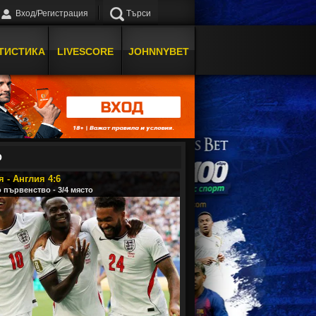
Вход/Регистрация
Търси
ТИСТИКА
LIVESCORE
JOHNNYBET
О
 - Англия 4:6
 първенство - 3/4 място