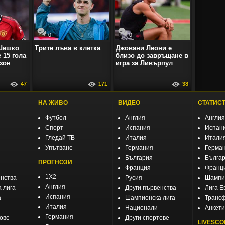
0
0
Шешко
Трите лъва в клетка
Джовани Леони е
 15 гола
близо до завръщане в
зон
игра за Ливърпул
47
171
38
НА ЖИВО
ВИДЕО
СТАТИС
Футбол
Англия
Англия
Спорт
Испания
Испан
Гледай ТВ
Италия
Итали
Упътване
Германия
Герма
България
Бълга
ПРОГНОЗИ
Франция
Франц
1X2
енства
Русия
Шампио
Англия
 лига
Други първенства
Лига Е
Испания
а
Шампионска лига
Транс
Италия
Национали
Анкети
Германия
тове
Други спортове
LIVESCO