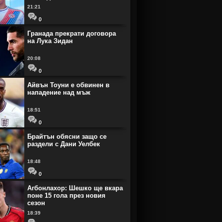
21:21
0
Гранада прекрати договора
на Лука Зидан
20:08
0
Айвън Тоуни е обвинен в
нападение над мъж
18:51
0
Брайтън обясни защо се
раздели с Дани Уелбек
18:48
0
Агбонлахор: Шешко ще вкара
поне 15 гола през новия
сезон
18:39