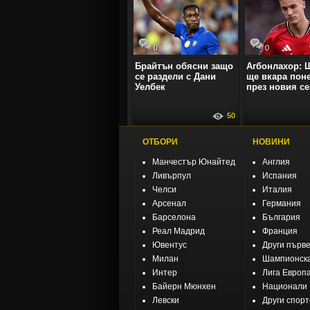
0
0
Брайтън обясни защо
Агбонлахор: 
се раздели с Дани
ще вкара поне
Уелбек
през новия се
50
ОТБОРИ
НОВИНИ
Манчестър Юнайтед
Англия
Ливърпул
Испания
Челси
Италия
Арсенал
Германия
Барселона
България
Реал Мадрид
Франция
Ювентус
Други първ
Милан
Шампионска
Интер
Лига Европ
Байерн Мюнхен
Национали
Левски
Други спор