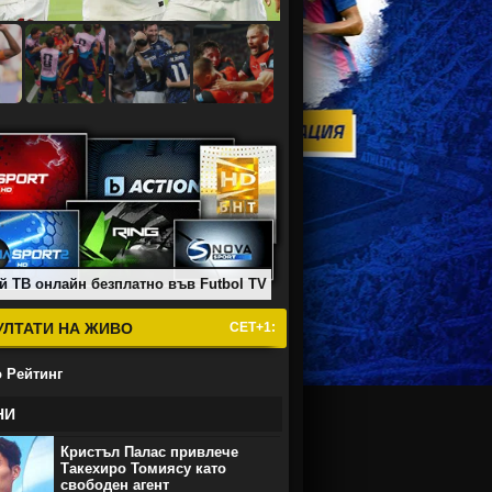
й ТВ онлайн безплатно във Futbol TV
УЛТАТИ НА ЖИВО
СЕТ+1:
 Рейтинг
НИ
Кристъл Палас привлече
Такехиро Томиясу като
свободен агент