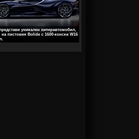
 представи уникален хиперавтомобил,
 на пистовия Bolide с 1600-конски W16
л.