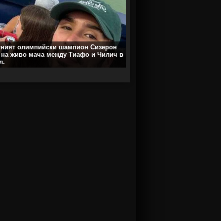
тният олимпийски шампион Сизерон
 на живо мача между Тиафо и Чилич в
л.