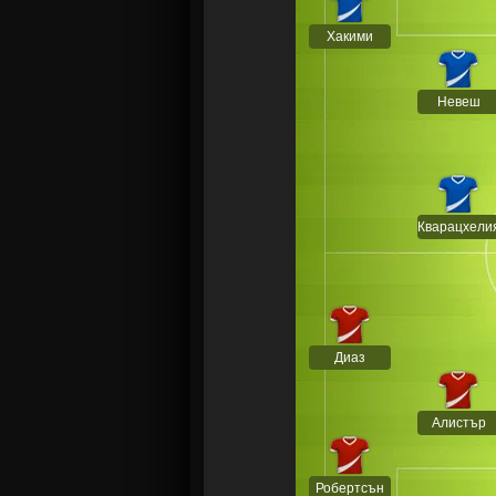
Хакими
Невеш
Кварацхели
Диаз
Алистър
Робертсън