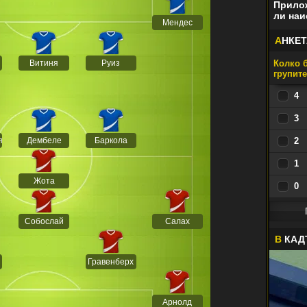
Прилож
ли наи
Мендес
А
НКЕТ
Витиня
Руиз
Колко б
групит
4
3
я
Дембеле
Баркола
2
1
Жота
0
Собослай
Салах
В
КАД
Гравенберх
Арнолд