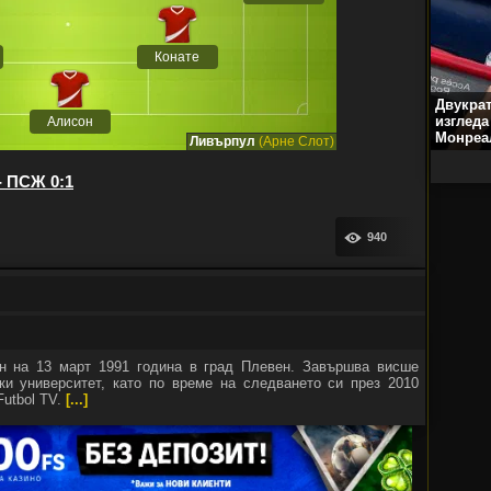
Конате
Двукра
изгледа
Алисон
Монреа
Ливърпул
(Арне Слот)
- ПСЖ 0:1
940
н на 13 март 1991 година в град Плевен. Завършва висше
и университет, като по време на следването си през 2010
Futbol TV.
[...]