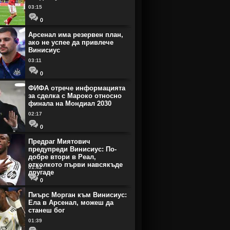
03:15
0
Арсенал има резервен план,
ако не успее да привлече
Винисиус
03:11
0
ФИФА отрече информацията
за сделка с Мароко относно
финала на Мондиал 2030
02:17
0
Предраг Миятович
предупреди Винисиус: По-
добре втори в Реал,
отколкото първи навсякъде
01:42
другаде
0
Пиърс Морган към Винисиус:
Ела в Арсенал, можеш да
станеш бог
01:39