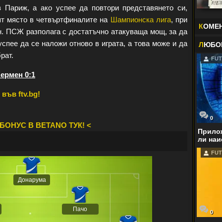
 Париж, а ако успее да повтори представянето си,
рят място в четвъртфиналите на
Шампионска лига
, при
К
ОМЕ
н. ПСЖ разполага с достатъчно атакуваща мощ, за да
спее да се наложи отново в играта, а това може и да
Л
ЮБО
рат.
FUT
ермен 0:1
във ftv.bg!
0
БОНУС В BETANO ТУК! <
Прилож
ли наи
FUT
Донарума
Пачо
0