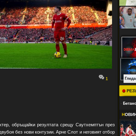
Гледа
1
РЕЗ
-
Бетано
Н
ОВИ
ктер, обръщайки резултата срещу Саутхемптън през
 двубоя без нови контузии. Арне Слот и неговият отбор