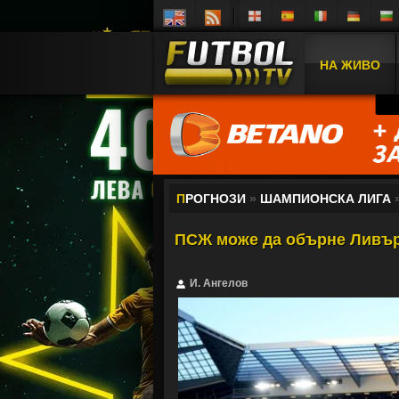
НА ЖИВО
П
РОГНОЗИ
»
ШАМПИОНСКА ЛИГА
ПСЖ може да обърне Ливър
И. Ангелов