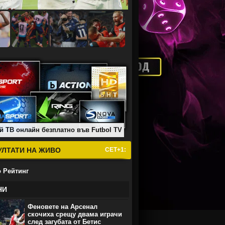
й ТВ онлайн безплатно във Futbol TV
УЛТАТИ НА ЖИВО
СЕТ+1:
 Рейтинг
НИ
Феновете на Арсенал
скочиха срещу двама играчи
след загубата от Бетис