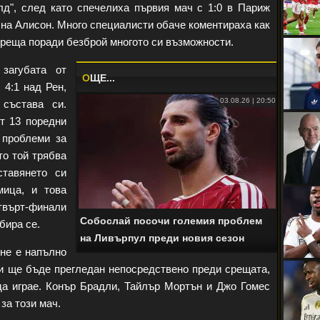
д", след като спечелиха първия мач с 1:0 в Париж
 на Алисон. Много специалисти обаче коментираха как
среща поради безброй многото си възможности.
загубата от
O
ЩЕ...
 4:1 над Рен,
03.08.26 | 20:50
 състава си.
т 13 поредни
 проблеми за
то той трябва
ставянето си
мица, и това
твърт-финали
Собослай посочи големия проблем
бира се.
на Ливърпул преди новия сезон
не е напълно
 и ще бъде прегледан непосредствено преди срещата,
а играе. Конър Брадли, Тайлър Мортън и Джо Гомес
за този мач.