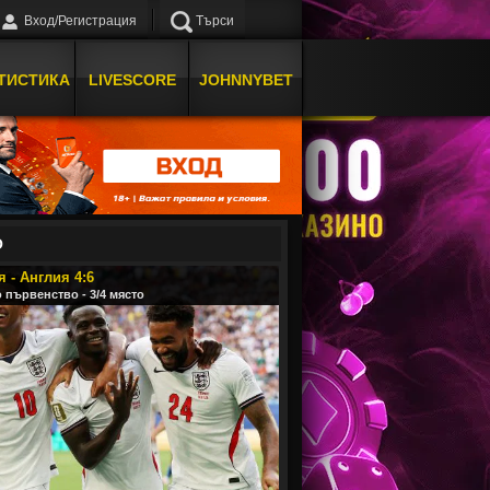
Вход/Регистрация
Търси
ТИСТИКА
LIVESCORE
JOHNNYBET
О
 - Англия 4:6
 първенство - 3/4 място