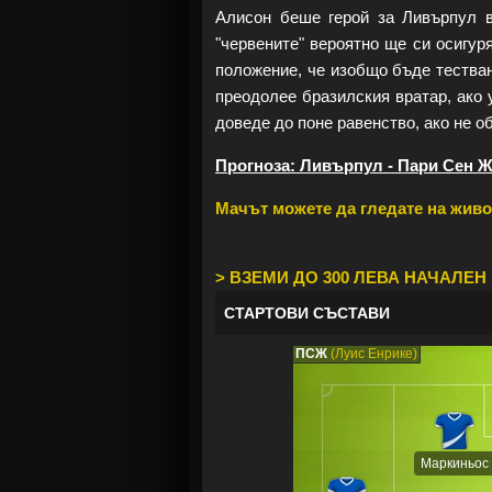
Алисон беше герой за Ливърпул в
"червените" вероятно ще си осигу
положение, че изобщо бъде тества
преодолее бразилския вратар, ако у
доведе до поне равенство, ако не об
Прогноза: Ливърпул - Пари Сен Ж
Мачът можете да гледате на живо 
> ВЗЕМИ ДО 300 ЛЕВА НАЧАЛЕН 
СТАРТОВИ СЪСТАВИ
ПСЖ
(Луис Енрике)
Маркиньос