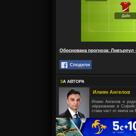
Дайк
Обоснована прогноза: Ливърпул 
Сподели
З
А АВТОРА
Илиян Ангелов
Илиян Ангелов е роде
образование в Софийск
става част от екипа на 