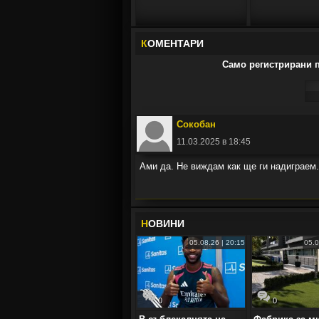
К
ОМЕНТАРИ
Само регистрирани п
Сокобан
11.03.2025 в 18:45
Ами да. Не виждам как ще ги надиграем
Н
ОВИНИ
05.08.26 | 20:15
05.0
0
0