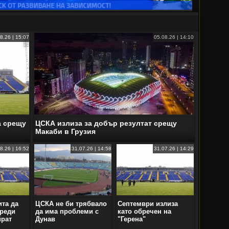
8.26 | 15:07
05.08.26 | 14:10
а срещу
ЦСКА излиза за добър резултат срещу
Макаби в Грузия
8.26 | 16:52
31.07.26 | 14:58
31.07.26 | 14:29
ита да
ЦСКА не би трябвало
Септември излиза
преди
да има проблеми с
като обречен на
йрат
Дунав
"Герена"