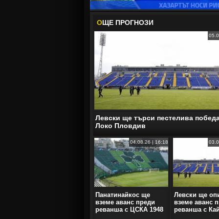
О
ЩЕ ПРОГНОЗИ
05.0
Левски ще търси пестелива побед
Локо Пловдив
04.08.26 | 16:18
03.0
Панатинайкос ще
Левски ще оп
вземе аванс преди
вземе аванс 
реванша с ЦСКА 1948
реванша с Ка