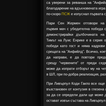
са уверени за реванша на "Анфийл
благодарение на вдъхновената игра
по-скоро
ПСЖ
е изпуснал първата 
Пари Сен Жермен отговори на 
първия мач с убедителна победа с
демонстрирайки дълбочината на
Тимът на Луис Енрике е в серия о
победи като гост и няма кадрови
срещата на "Анфийлд". Всичко, кое
да направи, е да повтори пред
срещу "червените" от преди сед
може да изпрати отборът му на че
в ШЛ, при по-добра реализация, раз
При Ливърпул Коди Гакпо все още 
възстановен от контузия в глезена
за да се определи дали ще може д
остават извън състава на Ливърпул 