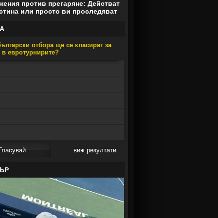
ения против прегаряне: Действат
стина или просто ви проследяват
А
ългарски отбора ще се класират за
е в евротурнирите?
виж резултати
ЪР