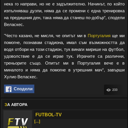
нека го направи, но не е задължително. Начинът, по който
изпълняваш дузпи, няма да се промени с една тренировка
на предишния ден, така няма да станеш по-добър“, сподели
Веласкес.
"Често казано, не мисля, че опитът ми в
Португалия
ще ми
помогне, познавам стадиона, имал съм възможността да
водя отбори на този стадион, тук винаги мирише на футбол,
удоволствие е да се играе тук. Играчите са различни,
треньорите също. Опитът ми в Португалия вече е в
миналото и няма да помогне в утрешния мач“, завърши
Хулио Веласкес.
Сподели
233
З
А АВТОРА
FUTBOL-TV
[...]