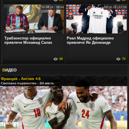
06.08.26 | 16:44
06.08.26 | 17:16
0
0
Трабзонспор официално
Реал Мадрид официално
привлече Мохамед Салах
привлече Ян Диоманде
58
75
В
ИДЕО
Франция - Англия 4:6
Световно първенство - 3/4 място