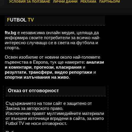
УСЛОВИЯ ЗА ПОЛЗВАНЕ
|
ЛИЧНИ ДАННИ
|
РЕКЛАМА
|
ПАРТНЬОРИ
F
UTBOL
TV
ftv.bg
е независима онлайн медия, целяща да
информира своите потребители за всичко най-
интересно случващо се в света на футбола и
спорта.
Освен изобилие от новини около най-големите
първенства в Европа, тук ще намерите:
анализи
и коментари
,
прогнози
,
класирания
и
резултати
,
трансфери
,
видео репортажи
и
спортни излъчвания на живо
.
Отказ от отговорност
Съдържанието на този сайт е защитено от
Закона за авторското право.
Изключение правят мултимедийните материали
от външни източници вградени в сайта, за които
Futbol TV не носи отговорност.