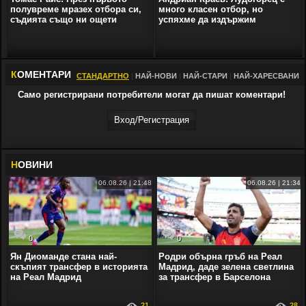
полувреме мразех отбора си,
много класен отбор, но
съдията също ни ощети
успяхме да издържим
К
ОМЕНТАРИ
СТАНДАРТНО
|
НАЙ-НОВИ
|
НАЙ-СТАРИ
|
НАЙ-ХАРЕСВАНИ
Само регистрирани потребители могат да пишат коментари!
Вход/Регистрaция
Н
ОВИНИ
06.08.26 | 21:48
06.08.26 | 21:34
0
0
Ян Диоманде стана най-
Родри обърна гръб на Реал
скъпият трансфер в историята
Мадрид, даде зелена светлина
на Реал Мадрид
за трансфер в Барселона
21
28