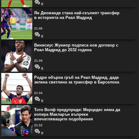
0
Ян Диоманде стана най-скъпият трансфер
в историята на Реал Мадрид
21:48
0
Винисиус Жуниор подписа нов договор с
Реал Мадрид до 2032 година
21:39
0
Родри обърна гръб на Реал Мадрид, даде
зелена светлина за трансфер в Барселона
21:34
0
Тото Волф предупреди: Мерцедес няма да
копира Макларън въпреки
впечатляващите подобрения
21:33
0