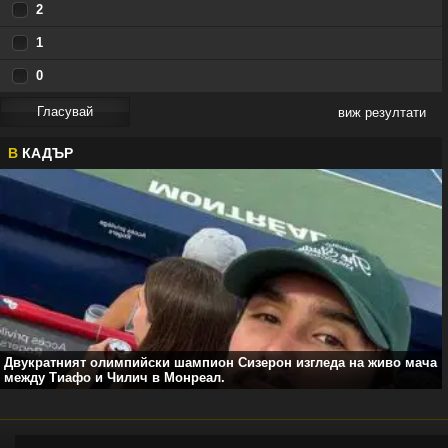
2
1
0
виж резултати
В
КАДЪР
Двукратният олимпийски шампион Сизерон изгледа на живо мача
между Тиафо и Чилич в Монреал.