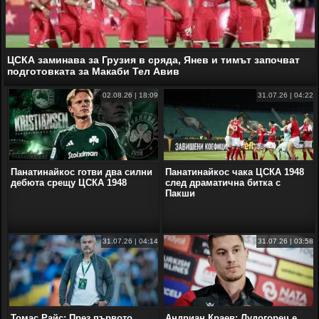
ЦСКА заминава за Грузия в сряда, Янев и тимът започват
подготовката за Макаби Тел Авив
02.08.26 | 18:09
31.07.26 | 04:22
Панатинайкос готви два силни
Панатинайкос чака ЦСКА 1948
дебюта срещу ЦСКА 1948
след драматична битка с
Пакши
31.07.26 | 04:14
31.07.26 | 03:58
Томас Райс: През първото
Андриан Краев: Лудогорец е