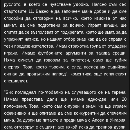
руслото, в което се чувстваме удобно. Наясно съм със
стартовите 11. Важно е да започнем мача добре и да сме
способни да отговорим на всичко, което изисква от нас
мачът, да сме подготвени за всичко. Играят вкъщи, ще
опитат да се възползват от подкрепата, която ще имат, за да
упражнят натиск, но нашият отбор знае как да се справя с
тези предизвикателства. Имам страхотна група от отдадени
играчи. Имаме футболните аргументи за такива срещи.
Няма смисъл да говорим за хипотези, само ще губим
енергия. Това, което търсим, е след последния съдийски
сигнал да продължим напред“, коментира още испанският
специалист.
"Бих погледнал по-глобално на случващото се на терена.
Нямам представа дали ще имаме едно-две или 20
положения. Това, което съм сигурен и знам, че ще играем
офанзивно и ще опитаме да сме конкурентни да спечелим
мача. За дузпи ме питахте и преди мача с Апоел в Унгария,
сега отговорът е същият: ако някой иска да тренира дузпи,