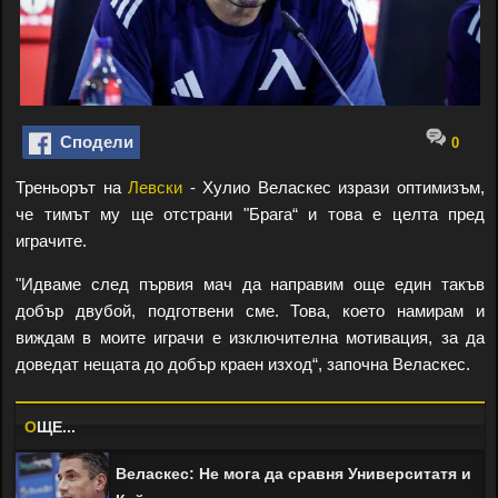
Сподели
0
Треньорът на
Левски
- Хулио Веласкес изрази оптимизъм,
че тимът му ще отстрани "Брага“ и това е целта пред
играчите.
"Идваме след първия мач да направим още един такъв
добър двубой, подготвени сме. Това, което намирам и
виждам в моите играчи е изключителна мотивация, за да
доведат нещата до добър краен изход“, започна Веласкес.
O
ЩЕ...
Веласкес: Не мога да сравня Университатя и