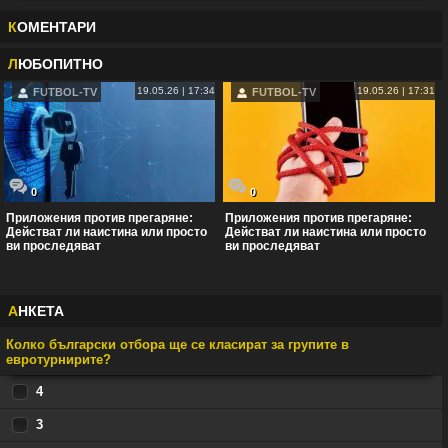
К
ОМЕНТАРИ
Л
ЮБОПИТНО
19.05.26 | 17:34
19.05.26 | 17:31
FUTBOL-TV
FUTBOL-TV
0
0
Приложения против прегаряне:
Приложения против прегаряне:
Действат ли наистина или просто
Действат ли наистина или просто
ви проследяват
ви проследяват
А
НКЕТА
Колко български отбора ще се класират за групите в
евротурнирите?
4
3