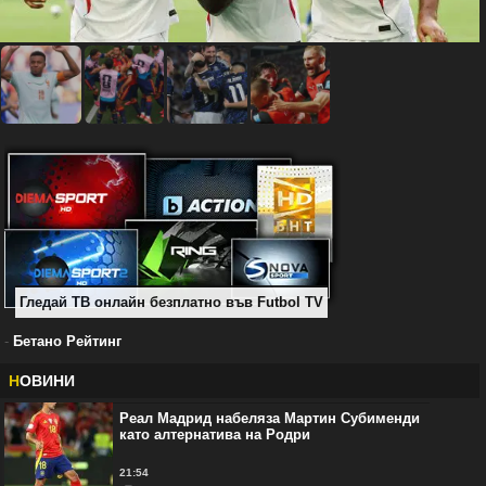
Гледай ТВ онлайн безплатно във Futbol TV
-
Бетано Рейтинг
Н
ОВИНИ
Реал Мадрид набеляза Мартин Субименди
като алтернатива на Родри
21:54