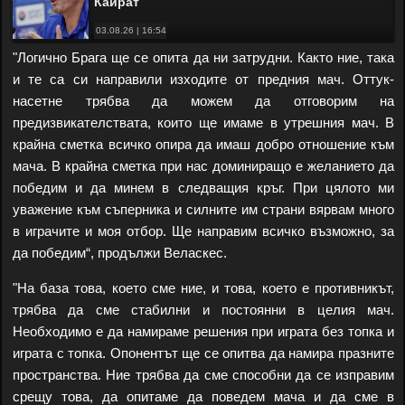
Кайрат
03.08.26 | 16:54
"Логично Брага ще се опита да ни затрудни. Както ние, така
и те са си направили изходите от предния мач. Оттук-
насетне трябва да можем да отговорим на
предизвикателствата, които ще имаме в утрешния мач. В
крайна сметка всичко опира да имаш добро отношение към
мача. В крайна сметка при нас доминиращо е желанието да
победим и да минем в следващия кръг. При цялото ми
уважение към съперника и силните им страни вярвам много
в играчите и моя отбор. Ще направим всичко възможно, за
да победим“, продължи Веласкес.
"На база това, което сме ние, и това, което е противникът,
трябва да сме стабилни и постоянни в целия мач.
Необходимо е да намираме решения при играта без топка и
играта с топка. Опонентът ще се опитва да намира празните
пространства. Ние трябва да сме способни да се изправим
срещу това, да опитаме да поведем мача и да сме в