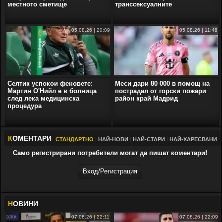
местното сметище
транссексуалните
05.08.26 | 20:09
05.08.26 | 11:48
Селтик успокои феновете:
Меси дари 80 000 в помощ на
Мартин О'Нийл е в болница
пострадал от горски пожари
след лека медицинска
район край Мадрид
процедура
К
ОМЕНТАРИ
СТАНДАРТНО
|
НАЙ-НОВИ
|
НАЙ-СТАРИ
|
НАЙ-ХАРЕСВАНИ
Само регистрирани потребители могат да пишат коментари!
Вход/Регистрaция
Н
ОВИНИ
07.08.26 | 22:11
07.08.26 | 22:09