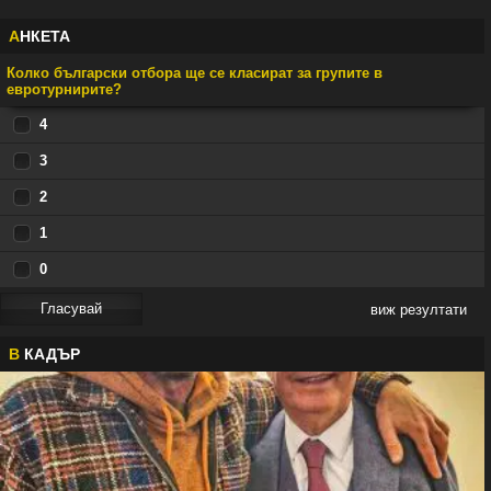
А
НКЕТА
Колко български отбора ще се класират за групите в
евротурнирите?
4
3
2
1
0
виж резултати
В
КАДЪР