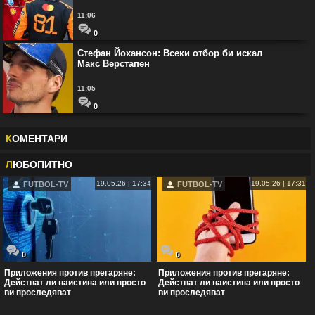
11:06
0
Стефан Йохансон: Всеки отбор би искал
Макс Верстапен
11:05
0
К
ОМЕНТАРИ
Л
ЮБОПИТНО
19.05.26 | 17:34
19.05.26 | 17:31
FUTBOL-TV
FUTBOL-TV
0
0
Приложения против прегаряне:
Приложения против прегаряне:
Действат ли наистина или просто
Действат ли наистина или просто
ви проследяват
ви проследяват