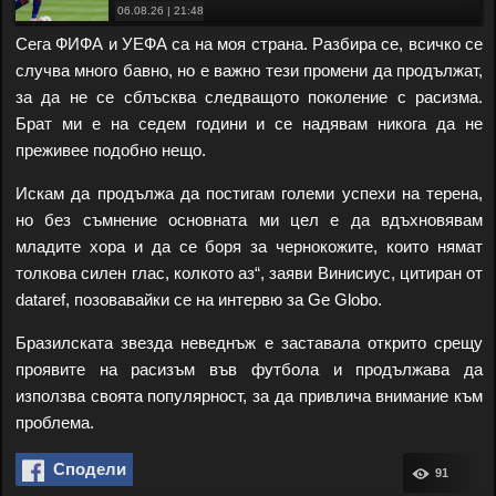
06.08.26 | 21:48
Сега ФИФА и УЕФА са на моя страна. Разбира се, всичко се
случва много бавно, но е важно тези промени да продължат,
за да не се сблъсква следващото поколение с расизма.
Брат ми е на седем години и се надявам никога да не
преживее подобно нещо.
Искам да продължа да постигам големи успехи на терена,
но без съмнение основната ми цел е да вдъхновявам
младите хора и да се боря за чернокожите, които нямат
толкова силен глас, колкото аз“, заяви Винисиус, цитиран от
dataref, позовавайки се на интервю за Ge Globo.
Бразилската звезда неведнъж е заставала открито срещу
проявите на расизъм във футбола и продължава да
използва своята популярност, за да привлича внимание към
проблема.
Сподели
91