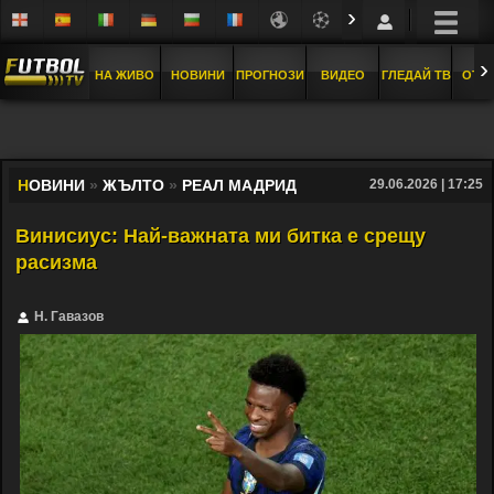
›
›
НА ЖИВО
НОВИНИ
ПРОГНОЗИ
ВИДЕО
ГЛЕДАЙ ТВ
ОТБ
Н
ОВИНИ
»
ЖЪЛТО
»
РЕАЛ МАДРИД
29.06.2026 | 17:25
Винисиус: Най-важната ми битка е срещу
расизма
Н. Гавазов