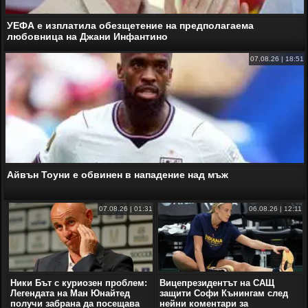
УЕФА е изплатила обезщетение на предполагаема
любовница на Джани Инфантино
07.08.26 | 18:51
Айвън Тоуни е обвинен в нападение над мъж
07.08.26 | 01:31
06.08.26 | 12:11
Ники Бът с куриозен проблем:
Вицепрезидентът на САЩ
Легендата на Ман Юнайтед
защити Софи Кънингам след
получи забрана да посещава
нейни коментари за