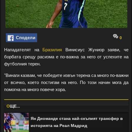
Сподели
0
Нападателят на
Бразилия
Винисиус Жуниор заяви, че
борбата срещу расизма е по-важна за него от успехите на
футболния терен.
"Винаги казвам, че победите извън терена са много по-важни
от всичко, което постигам на него. По този начин мога да
помогна на много повече хора.
O
ЩЕ...
Ян Диоманде стана най-скъпият трансфер в
историята на Реал Мадрид