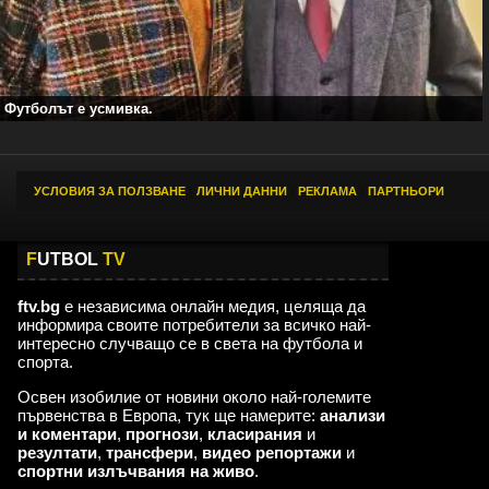
Футболът е усмивка.
УСЛОВИЯ ЗА ПОЛЗВАНЕ
|
ЛИЧНИ ДАННИ
|
РЕКЛАМА
|
ПАРТНЬОРИ
F
UTBOL
TV
ftv.bg
е независима онлайн медия, целяща да
информира своите потребители за всичко най-
интересно случващо се в света на футбола и
спорта.
Освен изобилие от новини около най-големите
първенства в Европа, тук ще намерите:
анализи
и коментари
,
прогнози
,
класирания
и
резултати
,
трансфери
,
видео репортажи
и
спортни излъчвания на живо
.