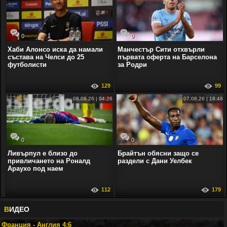
0
0
Хаби Алонсо иска да намали
Манчестър Сити отхвърли
състава на Челси до 25
първата оферта на Барселона
футболисти
за Родри
129
99
08.08.26 | 04:26
07.08.26 | 18:48
0
0
Ливърпул е близо до
Брайтън обясни защо се
привличането на Роналд
раздели с Дани Уелбек
Араухо под наем
112
179
В
ИДЕО
Франция - Англия 4:6