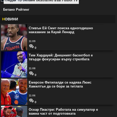
Гледай ТВ онлайн безплатно във Futbol TV
-
Бетано Рейтинг
Н
ОВИНИ
Стивън Ей Смит поиска едногодишно
наказание за Кауай Ленард
11:09
0
Тим Хардауей: Днешният баскетбол е
твърде фокусиран върху стрелбата
11:08
0
Емерсон Фитипалди се надява Люис
Хамилтън да се бори за титлата
11:06
0
Оскар Пиастри: Работата на симулатор е
важна част от подготовката