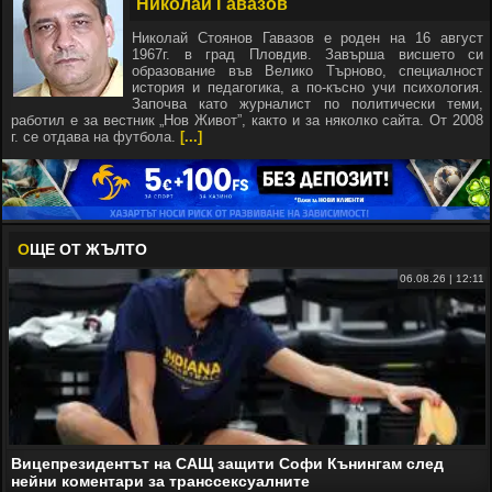
Николай Гавазов
Николай Стоянов Гавазов е роден на 16 август
1967г. в град Пловдив. Завърша висшето си
образование във Велико Търново, специалност
история и педагогика, а по-късно учи психология.
Започва като журналист по политически теми,
работил е за вестник „Нов Живот”, както и за няколко сайта. От 2008
г. се отдава на футбола.
[...]
О
ЩЕ ОТ ЖЪЛТО
06.08.26 | 12:11
Вицепрезидентът на САЩ защити Софи Кънингам след
нейни коментари за транссексуалните