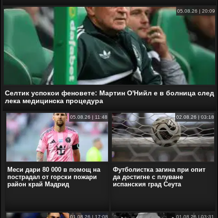
05.08.26 | 20:09
Селтик успокои феновете: Мартин О'Нийл е в болница след
лека медицинска процедура
05.08.26 | 11:48
02.08.26 | 03:18
Меси дари 80 000 в помощ на
Футболистка загина при опит
пострадал от горски пожари
да достигне с плуване
район край Мадрид
испанския град Сеута
01.08.26 | 17:08
01.08.26 | 03:31