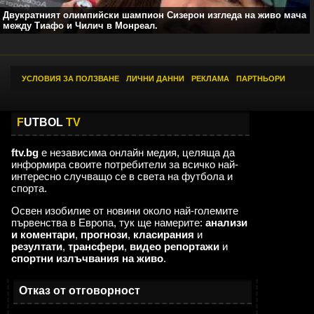
Двукратният олимпийски шампион Сизерон изгледа на живо мача
между Тиафо и Чилич в Монреал.
УСЛОВИЯ ЗА ПОЛЗВАНЕ
|
ЛИЧНИ ДАННИ
|
РЕКЛАМА
|
ПАРТНЬОРИ
F
UTBOL
TV
ftv.bg
е независима онлайн медия, целяща да
информира своите потребители за всичко най-
интересно случващо се в света на футбола и
спорта.
Освен изобилие от новини около най-големите
първенства в Европа, тук ще намерите:
анализи
и коментари
,
прогнози
,
класирания
и
резултати
,
трансфери
,
видео репортажи
и
спортни излъчвания на живо
.
Отказ от отговорност