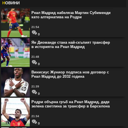
Н
ОВИНИ
Реал Мадрид набеляза Мартин Субименди
като алтернатива на Родри
21:54
0
Ян Диоманде стана най-скъпият трансфер
в историята на Реал Мадрид
21:48
0
Винисиус Жуниор подписа нов договор с
Реал Мадрид до 2032 година
21:39
0
Родри обърна гръб на Реал Мадрид, даде
зелена светлина за трансфер в Барселона
21:34
0