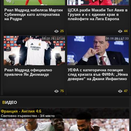
0
0
Реал Мадрид набеляза Мартин
ЦСКА разби Макаби Тел Авив в
Субименди като алтернатива
Грузия и е с единия крак в
на Родри
плейофите на Лига Европа
25
44
06.08.26 | 17:16
06.08.26 | 17:33
0
0
Реал Мадрид официално
УЕФА с категорична позиция
привлече Ян Диоманде
след кризата във ФИФА: „Няма
доверие“ на Джани Инфантино
75
47
В
ИДЕО
Франция - Англия 4:6
Световно първенство - 3/4 място