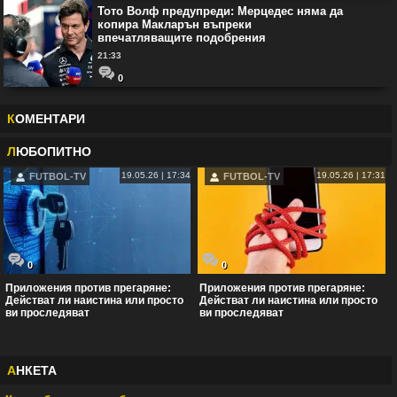
Тото Волф предупреди: Мерцедес няма да
копира Макларън въпреки
впечатляващите подобрения
21:33
0
К
ОМЕНТАРИ
Л
ЮБОПИТНО
19.05.26 | 17:34
19.05.26 | 17:31
FUTBOL-TV
FUTBOL-TV
0
0
Приложения против прегаряне:
Приложения против прегаряне:
Действат ли наистина или просто
Действат ли наистина или просто
ви проследяват
ви проследяват
А
НКЕТА