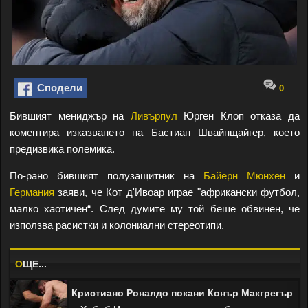
Сподели
0
Бившият мениджър на
Ливърпул
Юрген Клоп отказа да
коментира изказването на Бастиан Швайнщайгер, което
предизвика полемика.
По-рано бившият полузащитник на
Байерн Мюнхен
и
Германия
заяви, че Кот д'Ивоар играе "африкански футбол,
малко хаотичен“. След думите му той беше обвинен, че
използва расистки и колониални стереотипи.
O
ЩЕ...
Кристиано Роналдо покани Конър Макгрегър