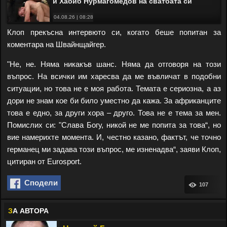
и Хабиб Нурмагомедов на сватбата си
04.08.26 | 08:28
Клоп прекъсна интервюто си, когато беше попитан за
коментара на Швайнщайгер.
"Не, не. Няма никакъв шанс. Няма да отговоря на този
въпрос. На всички им харесва да ме въвличат в подобни
ситуации, но това не е моя работа. Темата е сериозна, а аз
дори не знам кое би било уместно да кажа. За африканците
това е едно, за други хора – друго. Това не е тема за мен.
Помислих си: "Слава Богу, никой не ме попита за това“, но
вие намерихте момента. И, честно казано, фактът, че точно
германец ми задава този въпрос, ме изненадва“, заяви Клоп,
цитиран от Eurosport.
Сподели
107
З
А АВТОРА