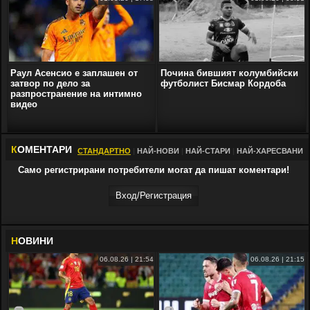
Раул Асенсио е заплашен от
Почина бившият колумбийски
затвор по дело за
футболист Бисмар Кордоба
разпространение на интимно
видео
К
ОМЕНТАРИ
СТАНДАРТНО
|
НАЙ-НОВИ
|
НАЙ-СТАРИ
|
НАЙ-ХАРЕСВАНИ
Само регистрирани потребители могат да пишат коментари!
Вход/Регистрaция
Н
ОВИНИ
06.08.26 | 21:54
06.08.26 | 21:15