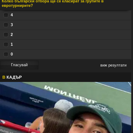
Колко български отбора ще се класират за групите в
евротурнирите?
4
3
2
1
0
виж резултати
В
КАДЪР