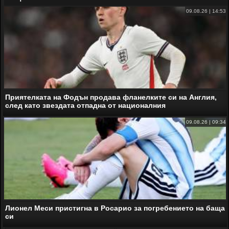
09.08.26 | 14:53
Приятелката на Фодън продава фланелките си на Англия,
след като звездата отпадна от националния
09.08.26 | 09:34
Лионел Меси пристигна в Росарио за погребението на баща
си