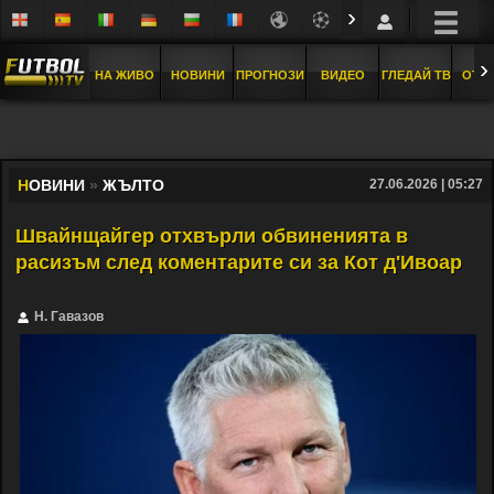
›
›
НА ЖИВО
НОВИНИ
ПРОГНОЗИ
ВИДЕО
ГЛЕДАЙ ТВ
ОТБ
Н
ОВИНИ
»
ЖЪЛТО
27.06.2026 | 05:27
Швайнщайгер отхвърли обвиненията в
расизъм след коментарите си за Кот д'Ивоар
Н. Гавазов