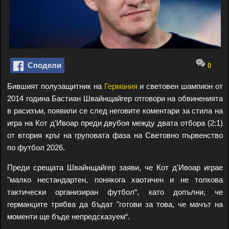
Сподели
0
Бившият полузащитник на
Германия
и световен шампион от
2014 година Бастиан Швайнщайгер отговори на обвиненията
в расизъм, появили се след неговите коментари за стила на
игра на Кот д'Ивоар преди двубоя между двата отбора (2:1)
от втория кръг на груповата фаза на Световно първенство
по футбол 2026.
Преди срещата Швайнщайгер заяви, че Кот д'Ивоар играе
"малко нестандартен, понякога хаотичен и не толкова
тактически организиран футбол“, като допълни, че
германците трябва да бъдат "готови за това, че мачът на
моменти ще бъде непредсказуем“.