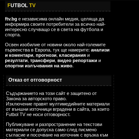
F
UTBOL
TV
ftv.bg
е независима онлайн медия, целяща да
информира своите потребители за всичко най-
интересно случващо се в света на футбола и
спорта.
Освен изобилие от новини около най-големите
първенства в Европа, тук ще намерите:
анализи
и коментари
,
прогнози
,
класирания
и
резултати
,
трансфери
,
видео репортажи
и
спортни излъчвания на живо
.
Отказ от отговорност
Съдържанието на този сайт е защитено от
Закона за авторското право.
Изключение правят мултимедийните материали
от външни източници вградени в сайта, за които
Futbol TV не носи отговорност.
Публикуване и разпространение на текстови
материали се допуска само след писмено
съгласие и посочване на източник с връзка към