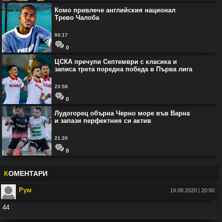
Комо привлече английския национал
Трево Чалоба
00:17
0
ЦСКА пречупи Септември с класика и
записа трета поредна победа в Първа лига
23:58
0
Лудогорец обърна Черно море във Варна
и запази перфектния си актив
21:20
0
К
ОМЕНТАРИ
Рум
19.08.2020 | 20:50
44
Във:
Рио Фърдинанд: Джуд Белингам ще спечели Златната топка