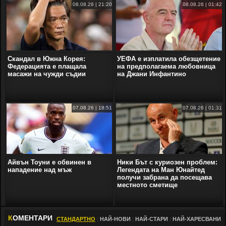
08.08.26 | 21:20
08.08.26 | 01:42
Скандал в Южна Корея:
УЕФА е изплатила обезщетение
Федерацията е плащала
на предполагаема любовница
масажи на чужди съдии
на Джани Инфантино
07.08.26 | 18:51
07.08.26 | 01:31
Айвън Тоуни е обвинен в
Ники Бът с куриозен проблем:
нападение над мъж
Легендата на Ман Юнайтед
получи забрана да посещава
местното сметище
К
ОМЕНТАРИ
СТАНДАРТНО
|
НАЙ-НОВИ
|
НАЙ-СТАРИ
|
НАЙ-ХАРЕСВАНИ