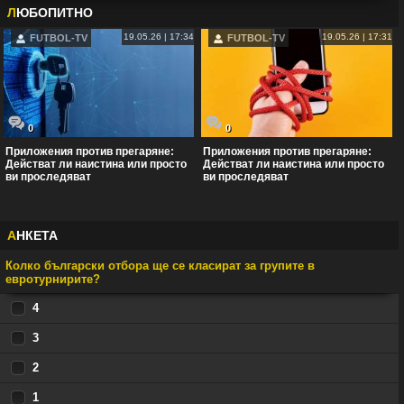
Л
ЮБОПИТНО
19.05.26 | 17:34
19.05.26 | 17:31
FUTBOL-TV
FUTBOL-TV
0
0
Приложения против прегаряне:
Приложения против прегаряне:
Действат ли наистина или просто
Действат ли наистина или просто
ви проследяват
ви проследяват
А
НКЕТА
Колко български отбора ще се класират за групите в
евротурнирите?
4
3
2
1