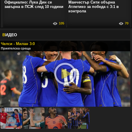
Официално: Лука Дин се
Манчестър Сити обърна
завърна в ПСЖ след 10 години
Атлетико за победа с 3:1 в
контрола
105
70
В
ИДЕО
Челси - Милан 3:0
Приятелска среща