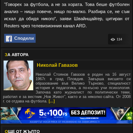
"Говорех за футбола, а не за хората. Това беше футболен
анализ – нищо повече, нищо по-малко. Разбира се, не съм
искал да обидя никого“, заяви Швайнщайгер, цитиран от
Reuters чрез телевизионния канал ARD.
Сподели
114
З
А АВТОРА
Николай Гавазов
Николай Стоянов Гавазов е роден на 16 август
1967г. в град Пловдив. Завърша висшето си
образование във Велико Търново, специалност
история и педагогика, а по-късно учи психология.
Започва като журналист по политически теми,
работил е за вестник „Нов Живот”, както и за няколко сайта. От 2008
г. се отдава на футбола.
[...]
О
ЩЕ ОТ ЖЪЛТО