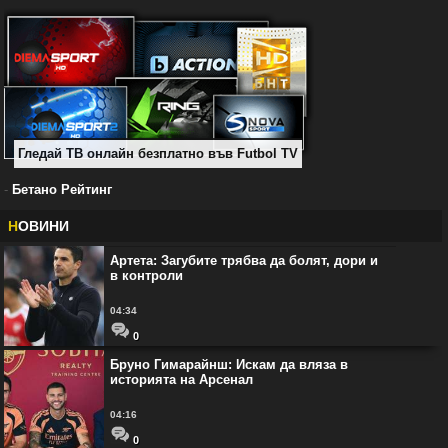
Гледай ТВ онлайн безплатно във Futbol TV
-
Бетано Рейтинг
Н
ОВИНИ
Артета: Загубите трябва да болят, дори и
в контроли
04:34
0
Бруно Гимарайнш: Искам да вляза в
историята на Арсенал
04:16
0