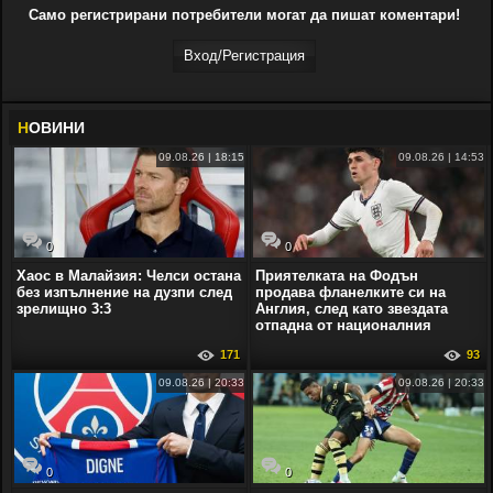
Само регистрирани потребители могат да пишат коментари!
Вход/Регистрaция
Н
ОВИНИ
09.08.26 | 18:15
09.08.26 | 14:53
0
0
Хаос в Малайзия: Челси остана
Приятелката на Фодън
без изпълнение на дузпи след
продава фланелките си на
зрелищно 3:3
Англия, след като звездата
отпадна от националния
171
93
09.08.26 | 20:33
09.08.26 | 20:33
0
0