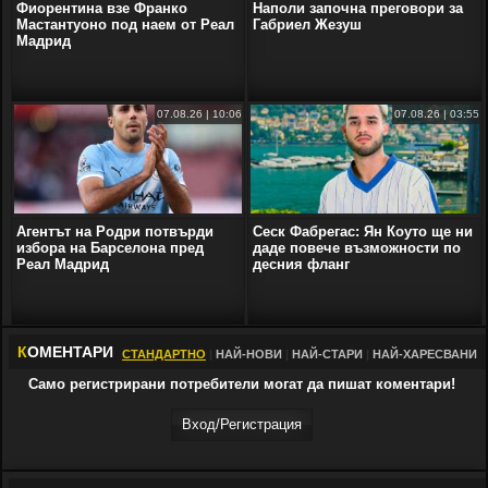
Фиорентина взе Франко
Наполи започна преговори за
Мастантуоно под наем от Реал
Габриел Жезуш
Мадрид
07.08.26 | 10:06
07.08.26 | 03:55
Агентът на Родри потвърди
Сеск Фабрегас: Ян Коуто ще ни
избора на Барселона пред
даде повече възможности по
Реал Мадрид
десния фланг
К
ОМЕНТАРИ
СТАНДАРТНО
|
НАЙ-НОВИ
|
НАЙ-СТАРИ
|
НАЙ-ХАРЕСВАНИ
Само регистрирани потребители могат да пишат коментари!
Вход/Регистрaция