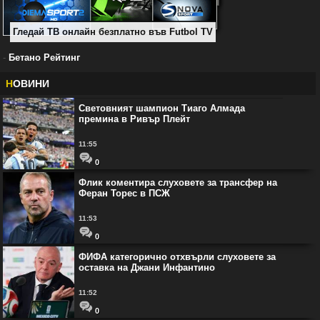
Гледай ТВ онлайн безплатно във Futbol TV
-
Бетано Рейтинг
Н
ОВИНИ
Световният шампион Тиаго Алмада
премина в Ривър Плейт
11:55
0
Флик коментира слуховете за трансфер на
Феран Торес в ПСЖ
11:53
0
ФИФА категорично отхвърли слуховете за
оставка на Джани Инфантино
11:52
0