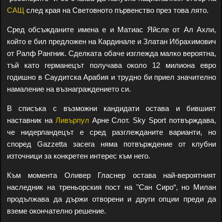
САЩ
след края на Световното първенство през това лято.
Сред обсъжданите имена е и Матиас Яйсле от Ал Ахли,
който е бил предложен на Кардинале и Златан Ибрахимович
от Ралф Рангник. Сделката обаче изглежда малко вероятна,
тъй като германецът получава около 12 милиона евро
годишно в Саудитска Арабия и трудно би приел значително
намаление на възнаграждението си.
В списъка с възможни кандидати остава и бившият
наставник на
Ливърпул
Арне Слот. Sky Sport потвърждава,
че нидерландецът е сред разглежданите варианти, но
според Gazzetta засега няма потвърждение от клубни
източници за конкретен интерес към него.
Към момента Оливер Гласнер остава най-вероятният
наследник на треньорския пост на "Сан Сиро“, но Милан
продължава да държи отворени и други опции преди да
вземе окончателно решение.