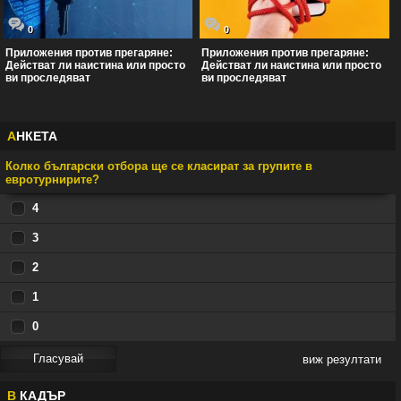
0
0
Приложения против прегаряне:
Приложения против прегаряне:
Действат ли наистина или просто
Действат ли наистина или просто
ви проследяват
ви проследяват
А
НКЕТА
Колко български отбора ще се класират за групите в
евротурнирите?
4
3
2
1
0
виж резултати
В
КАДЪР