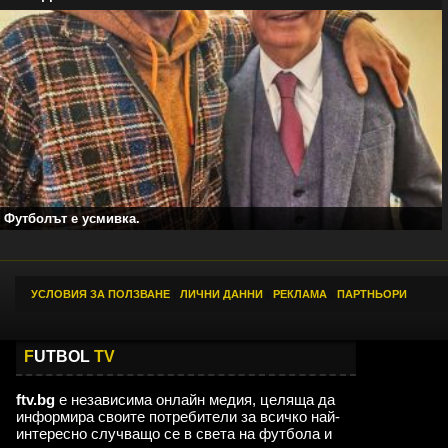
Футболът е усмивка.
УСЛОВИЯ ЗА ПОЛЗВАНЕ
|
ЛИЧНИ ДАННИ
|
РЕКЛАМА
|
ПАРТНЬОРИ
F
UTBOL
TV
ftv.bg
е независима онлайн медия, целяща да
информира своите потребители за всичко най-
интересно случващо се в света на футбола и