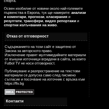
спорта.
Освен изобилие от новини около най-големите
първенства в Европа, тук ще намерите:
анализи
и коментари
,
прогнози
,
класирания
и
резултати
,
трансфери
,
видео репортажи
и
спортни излъчвания на живо
.
Отказ от отговорност
Съдържанието на този сайт е защитено от
Закона за авторското право.
Изключение правят мултимедийните материали
от външни източници вградени в сайта, за които
Futbol TV не носи отговорност.
Публикуване и разпространение на текстови
материали се допуска само след писмено
съгласие и посочване на източник с връзка към
https://ftv.bg
Контакти