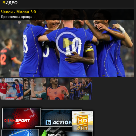
В
ИДЕО
Челси - Милан 3:0
Приятелска среща