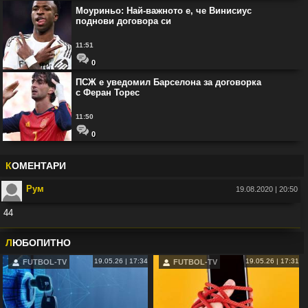
Моуриньо: Най-важното е, че Винисиус
поднови договора си
11:51
0
ПСЖ е уведомил Барселона за договорка
с Феран Торес
11:50
0
К
ОМЕНТАРИ
Рум
19.08.2020 | 20:50
44
Във:
Рио Фърдинанд: Джуд Белингам ще спечели Златната топка
Л
ЮБОПИТНО
19.05.26 | 17:34
19.05.26 | 17:31
FUTBOL-TV
FUTBOL-TV