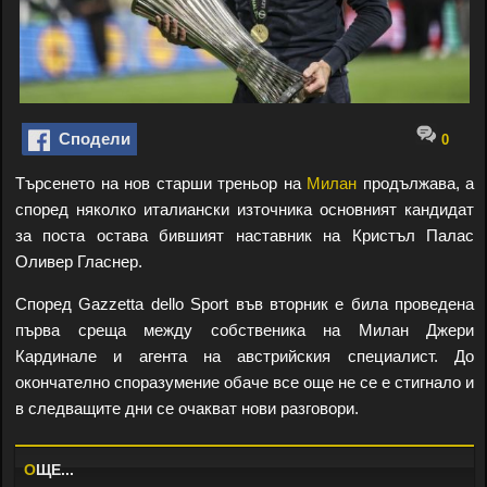
Сподели
0
Търсенето на нов старши треньор на
Милан
продължава, а
според няколко италиански източника основният кандидат
за поста остава бившият наставник на Кристъл Палас
Оливер Гласнер.
Според Gazzetta dello Sport във вторник е била проведена
първа среща между собственика на Милан Джери
Кардинале и агента на австрийския специалист. До
окончателно споразумение обаче все още не се е стигнало и
в следващите дни се очакват нови разговори.
O
ЩЕ...