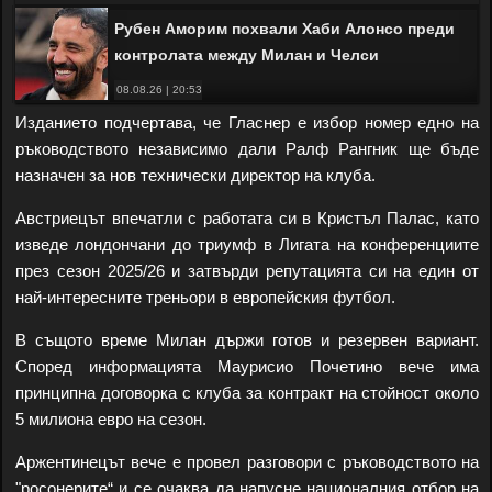
Рубен Аморим похвали Хаби Алонсо преди
контролата между Милан и Челси
08.08.26 | 20:53
Изданието подчертава, че Гласнер е избор номер едно на
ръководството независимо дали Ралф Рангник ще бъде
назначен за нов технически директор на клуба.
Австриецът впечатли с работата си в Кристъл Палас, като
изведе лондончани до триумф в Лигата на конференциите
през сезон 2025/26 и затвърди репутацията си на един от
най-интересните треньори в европейския футбол.
В същото време Милан държи готов и резервен вариант.
Според информацията Маурисио Почетино вече има
принципна договорка с клуба за контракт на стойност около
5 милиона евро на сезон.
Аржентинецът вече е провел разговори с ръководството на
"росонерите“ и се очаква да напусне националния отбор на