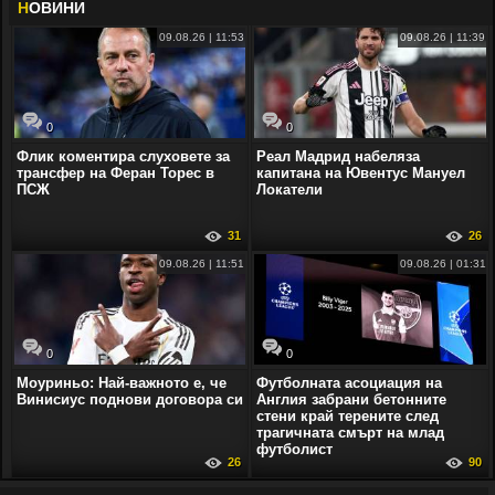
Н
ОВИНИ
09.08.26 | 11:53
09.08.26 | 11:39
0
0
Флик коментира слуховете за
Реал Мадрид набеляза
трансфер на Феран Торес в
капитана на Ювентус Мануел
ПСЖ
Локатели
31
26
09.08.26 | 11:51
09.08.26 | 01:31
0
0
Моуриньо: Най-важното е, че
Футболната асоциация на
Винисиус поднови договора си
Англия забрани бетонните
стени край терените след
трагичната смърт на млад
футболист
26
90