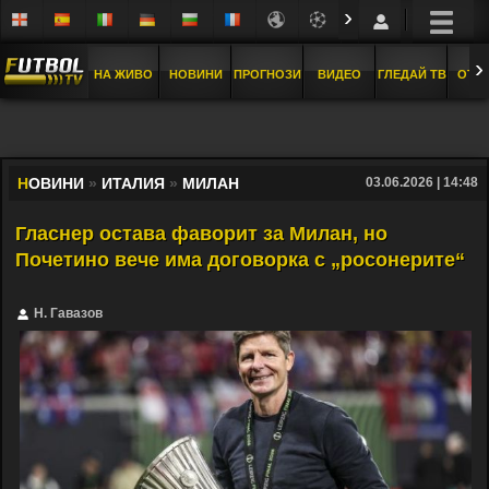
›
›
НА ЖИВО
НОВИНИ
ПРОГНОЗИ
ВИДЕО
ГЛЕДАЙ ТВ
ОТБ
Н
ОВИНИ
»
ИТАЛИЯ
»
МИЛАН
03.06.2026 | 14:48
Гласнер остава фаворит за Милан, но
Почетино вече има договорка с „росонерите“
Н. Гавазов