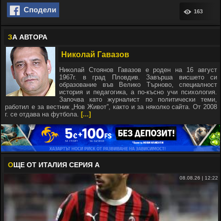
Сподели
163
З
А АВТОРА
Николай Гавазов
Николай Стоянов Гавазов е роден на 16 август
1967г. в град Пловдив. Завърша висшето си
образование във Велико Търново, специалност
история и педагогика, а по-късно учи психология.
Започва като журналист по политически теми,
работил е за вестник „Нов Живот”, както и за няколко сайта. От 2008
г. се отдава на футбола.
[...]
О
ЩЕ ОТ ИТАЛИЯ СЕРИЯ А
08.08.26 | 12:22