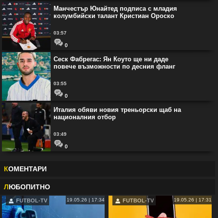
Манчестър Юнайтед подписа с младия
колумбийски талант Кристиан Ороско
03:57
0
Сеск Фабрегас: Ян Коуто ще ни даде
повече възможности по десния фланг
03:55
0
Италия обяви новия треньорски щаб на
националния отбор
03:49
0
К
ОМЕНТАРИ
Л
ЮБОПИТНО
19.05.26 | 17:34
19.05.26 | 17:31
FUTBOL-TV
FUTBOL-TV