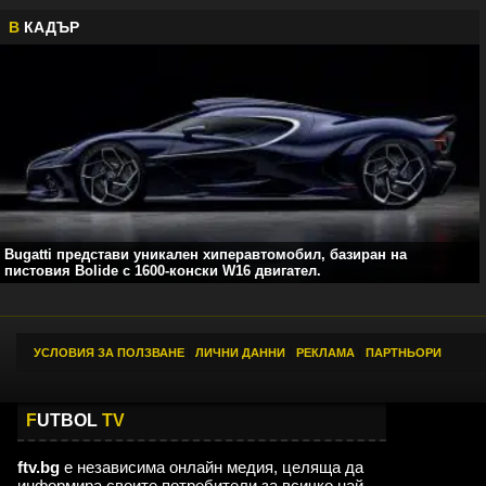
В
КАДЪР
Bugatti представи уникален хиперавтомобил, базиран на
пистовия Bolide с 1600-конски W16 двигател.
УСЛОВИЯ ЗА ПОЛЗВАНЕ
|
ЛИЧНИ ДАННИ
|
РЕКЛАМА
|
ПАРТНЬОРИ
F
UTBOL
TV
ftv.bg
е независима онлайн медия, целяща да
информира своите потребители за всичко най-