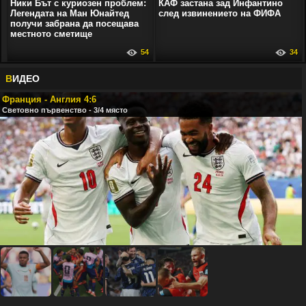
Ники Бът с куриозен проблем:
КАФ застана зад Инфантино
Легендата на Ман Юнайтед
след извинението на ФИФА
получи забрана да посещава
местното сметище
54
34
В
ИДЕО
Франция - Англия 4:6
Световно първенство - 3/4 място