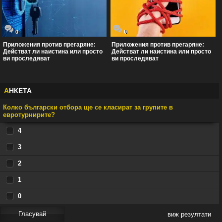
0
0
Приложения против прегаряне:
Приложения против прегаряне:
Действат ли наистина или просто
Действат ли наистина или просто
ви проследяват
ви проследяват
А
НКЕТА
Колко български отбора ще се класират за групите в
евротурнирите?
4
3
2
1
0
виж резултати