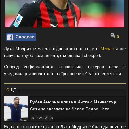
Сподели
0
Лука Модрич няма да поднови договора си с
Милан
и ще
напусне клуба през лятото, съобщава Tuttosport.
Според информацията хърватският ветеран вече е
уведомил ръководството на "росонерите“ за решението си.
O
ЩЕ...
Рубен Аморим влиза в битка с Манчестър
Сити за звездата на Челси Педро Нето
05.08.26 | 21:06
Една от основните цели на Лука Модрич е била да помогне