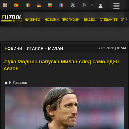
›
›
НА ЖИВО
НОВИНИ
ПРОГНОЗИ
ВИДЕО
ГЛЕДАЙ ТВ
ОТБ
Н
ОВИНИ
»
ИТАЛИЯ
»
МИЛАН
27.05.2026 | 01:44
Лука Модрич напуска Милан след само един
сезон
Н. Гавазов