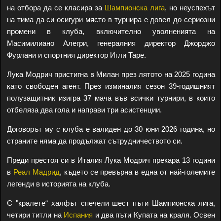
на отбора да се класира за
Шампионска лига
, но неуспехът
на тима да си осигури място в турнира е довел до сериозни
промени в клуба, включително уволненията на
Масимилиано Алегри, генералния директор Джорджо
Фурлани и спортния директор Игли Таре.
Лука Модрич пристигна в Милан през лятото на 2025 година
като свободен агент. През изминалия сезон 39-годишният
полузащитник изигра 37 мача във всички турнири, в които
отбеляза два гола и направи три асистенции.
Договорът му с клуба е валиден до 30 юни 2026 година, но
страните няма да продължат сътрудничеството си.
Преди престоя си в Италия Лука Модрич прекара 13 години
в
Реал Мадрид
, където се превърна в една от най-големите
легенди в историята на клуба.
С "кралете“ халфът спечели шест пъти Шампионска лига,
четири титли на
Испания
и два пъти Купата на краля. Освен