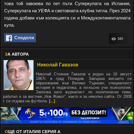
това той завоюва по пет пъти Суперкупата на Испания,
Суперкупата на УЕФА и световната клубна титла. През 2024
година добави към колекцията си и Междуконтиненталната
купа.
Сподели
183
З
А АВТОРА
Николай Гавазов
Николай Стоянов Гавазов е роден на 16 август
1967г. в град Пловдив. Завърша висшето си
образование във Велико Търново, специалност
история и педагогика, а по-късно учи психология.
Започва като журналист по политически теми,
работил е за вестник „Нов Живот”, както и за няколко сайта. От 2008
г. се отдава на футбола.
[...]
О
ЩЕ ОТ ИТАЛИЯ СЕРИЯ А