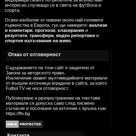
интересно случващо се в света на футбола и
спорта.
Освен изобилие от новини около най-големите
първенства в Европа, тук ще намерите:
анализи
и коментари
,
прогнози
,
класирания
и
резултати
,
трансфери
,
видео репортажи
и
спортни излъчвания на живо
.
Отказ от отговорност
Съдържанието на този сайт е защитено от
Закона за авторското право.
Изключение правят мултимедийните материали
от външни източници вградени в сайта, за които
Futbol TV не носи отговорност.
Публикуване и разпространение на текстови
материали се допуска само след писмено
съгласие и посочване на източник с връзка към
https://ftv.bg
Контакти