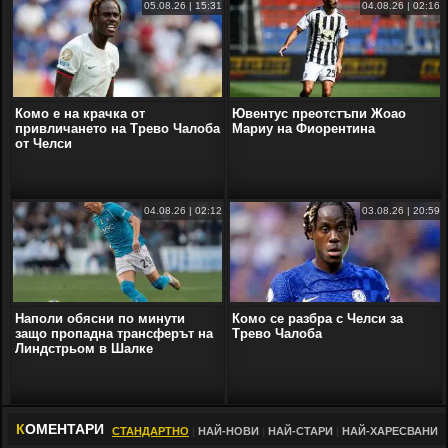
05.08.26 | 15:31
04.08.26 | 02:16
Комо е на крачка от
Ювентус преотстъпи Жоао
привличането на Трево Чалоба
Мариу на Фиорентина
от Челси
04.08.26 | 02:12
03.08.26 | 20:59
Наполи обясни по минути
Комо се разбра с Челси за
защо пропадна трансферът на
Трево Чалоба
Линдстрьом в Шалке
К
ОМЕНТАРИ
СТАНДАРТНО
|
НАЙ-НОВИ
|
НАЙ-СТАРИ
|
НАЙ-ХАРЕСВАНИ