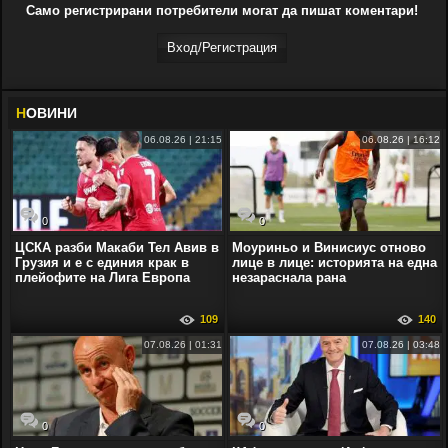
Само регистрирани потребители могат да пишат коментари!
Вход/Регистрaция
Н
ОВИНИ
06.08.26 | 21:15
06.08.26 | 16:12
0
0
ЦСКА разби Макаби Тел Авив в
Моуриньо и Винисиус отново
Грузия и е с единия крак в
лице в лице: историята на една
плейофите на Лига Европа
незараснала рана
109
140
07.08.26 | 01:31
07.08.26 | 03:48
0
0