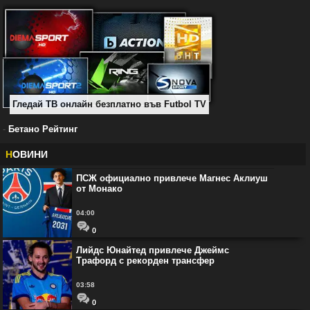
Гледай ТВ онлайн безплатно във Futbol TV
-
Бетано Рейтинг
Н
ОВИНИ
ПСЖ официално привлече Магнес Аклиуш
от Монако
04:00
0
Лийдс Юнайтед привлече Джеймс
Трафорд с рекорден трансфер
03:58
0