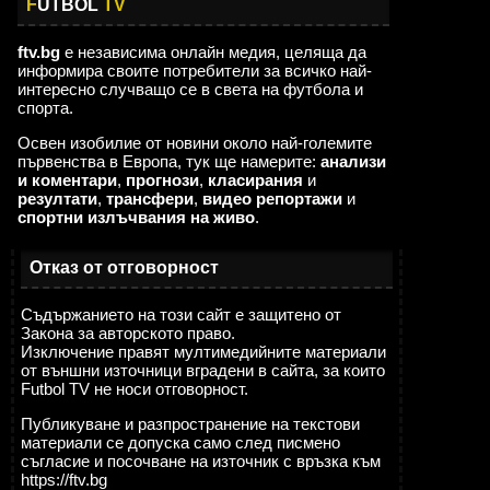
F
UTBOL
TV
ftv.bg
е независима онлайн медия, целяща да
информира своите потребители за всичко най-
интересно случващо се в света на футбола и
спорта.
Освен изобилие от новини около най-големите
първенства в Европа, тук ще намерите:
анализи
и коментари
,
прогнози
,
класирания
и
резултати
,
трансфери
,
видео репортажи
и
спортни излъчвания на живо
.
Отказ от отговорност
Съдържанието на този сайт е защитено от
Закона за авторското право.
Изключение правят мултимедийните материали
от външни източници вградени в сайта, за които
Futbol TV не носи отговорност.
Публикуване и разпространение на текстови
материали се допуска само след писмено
съгласие и посочване на източник с връзка към
https://ftv.bg