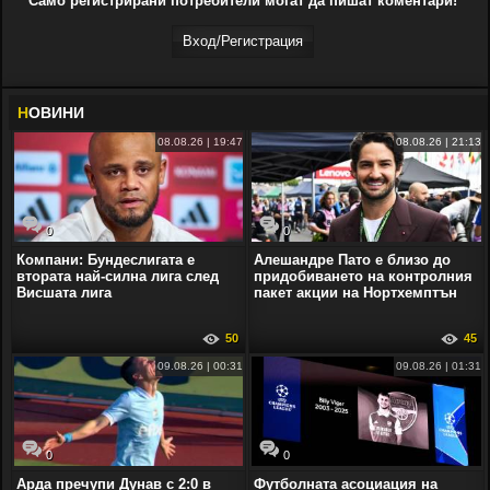
Само регистрирани потребители могат да пишат коментари!
Вход/Регистрaция
Н
ОВИНИ
08.08.26 | 19:47
08.08.26 | 21:13
0
0
Компани: Бундеслигата е
Алешандре Пато е близо до
втората най-силна лига след
придобиването на контролния
Висшата лига
пакет акции на Нортхемптън
50
45
09.08.26 | 00:31
09.08.26 | 01:31
0
0
Арда пречупи Дунав с 2:0 в
Футболната асоциация на