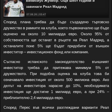
Винисиус Жуниор: Още шест години и
завинаги Реал Мадрид
07.08.26 | 03:47
Според плана трябва да бъде създадено търговско
дружество в рамките на клуба, което първоначално ще бъде
оценено на около 10 милиарда евро. Около 95% от
собствеността ще останат в ръцете на Реал Мадрид, а
останалите поне 5% ще бъдат придобити от външен
инвеститор – инвестиционен фонд или компания.
Съгласно испанското законодателство външният
инвеститор трябва да притежава минимум 5% от
дружеството. При подобна оценка на клуба това би
означавало инвестиция от около 500 милиона евро. Ако
делът на инвеститора нарасне до 10%, необходимата
инвестиция ще достигне 1 милиард евро, а при 24% –
приблизително 2,4 милиарда евро.
Според Перес във всички разглеждани варианти Реал