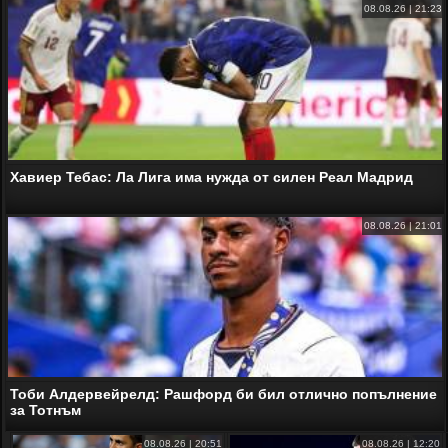
08.08.26 | 21:23
Хавиер Тебас: Ла Лига има нужда от силен Реал Мадрид
08.08.26 | 21:01
Тоби Алдервейрелд: Рашфорд би бил отлично попълнение
за Тотнъм
08.08.26 | 20:51
08.08.26 | 12:20