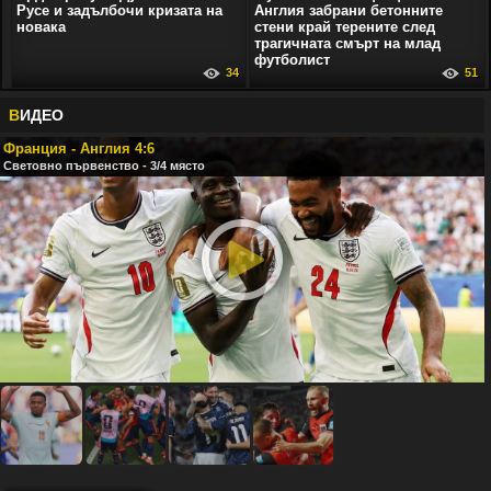
Русе и задълбочи кризата на
Англия забрани бетонните
новака
стени край терените след
трагичната смърт на млад
футболист
34
51
В
ИДЕО
Франция - Англия 4:6
Световно първенство - 3/4 място