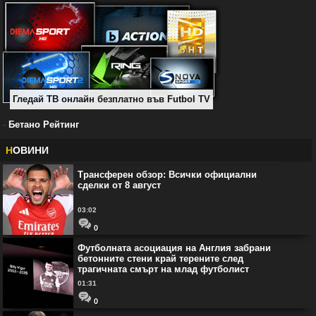
Гледай ТВ онлайн безплатно във Futbol TV
-
Бетано Рейтинг
Н
ОВИНИ
Трансферен обзор: Всички официални
сделки от 8 август
03:02
0
Футболната асоциация на Англия забрани
бетонните стени край терените след
трагичната смърт на млад футболист
01:31
0