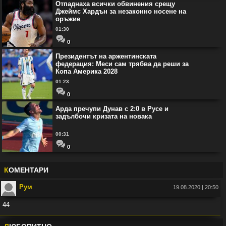
Отпаднаха всички обвинения срещу
Джеймс Хардън за незаконно носене на
оръжие
01:30
0
Президентът на аржентинската
федерация: Меси сам трябва да реши за
Копа Америка 2028
01:23
0
Арда пречупи Дунав с 2:0 в Русе и
задълбочи кризата на новака
00:31
0
К
ОМЕНТАРИ
Рум
19.08.2020 | 20:50
44
Във:
Рио Фърдинанд: Джуд Белингам ще спечели Златната топка