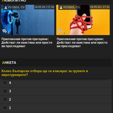
Л
ЮБОПИТНО
19.05.26 | 17:34
19.05.26 | 17:31
FUTBOL-TV
FUTBOL-TV
0
0
Приложения против прегаряне:
Приложения против прегаряне:
Действат ли наистина или просто
Действат ли наистина или просто
ви проследяват
ви проследяват
А
НКЕТА
Колко български отбора ще се класират за групите в
евротурнирите?
4
3
2
1