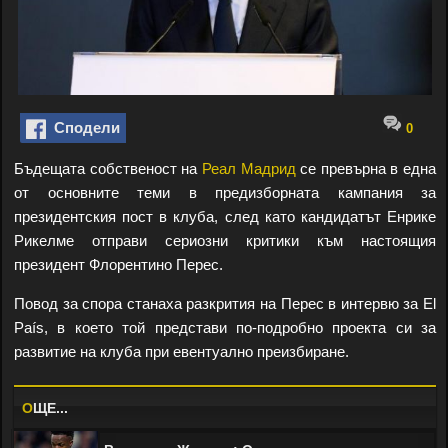
Сподели
0
Бъдещата собственост на
Реал Мадрид
се превърна в една
от основните теми в предизборната кампания за
президентския пост в клуба, след като кандидатът Енрике
Рикелме отправи сериозни критики към настоящия
президент Флорентино Перес.
Повод за спора станаха разкрития на Перес в интервю за El
País, в което той представи по-подробно проекта си за
развитие на клуба при евентуално преизбиране.
O
ЩЕ...