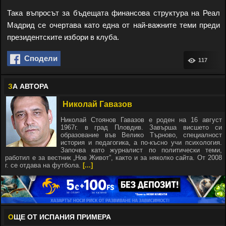
Така въпросът за бъдещата финансова структура на Реал
Мадрид се очертава като една от най-важните теми преди
президентските избори в клуба.
Сподели
117
З
А АВТОРА
Николай Гавазов
Николай Стоянов Гавазов е роден на 16 август
1967г. в град Пловдив. Завърша висшето си
образование във Велико Търново, специалност
история и педагогика, а по-късно учи психология.
Започва като журналист по политически теми,
работил е за вестник „Нов Живот”, както и за няколко сайта. От 2008
г. се отдава на футбола.
[...]
О
ЩЕ ОТ ИСПАНИЯ ПРИМЕРА