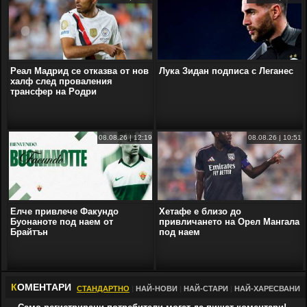
Реал Мадрид се отказва от нов
Лука Зидан подписа с Леганес
халф след проваления
трансфер на Родри
08.08.26 | 12:19
08.08.26 | 10:51
Елче привлече Факундо
Хетафе е близо до
Буонаноте под наем от
привличането на Орел Мангала
Брайтън
под наем
К
ОМЕНТАРИ
СТАНДАРТНО
|
НАЙ-НОВИ
|
НАЙ-СТАРИ
|
НАЙ-ХАРЕСВАНИ