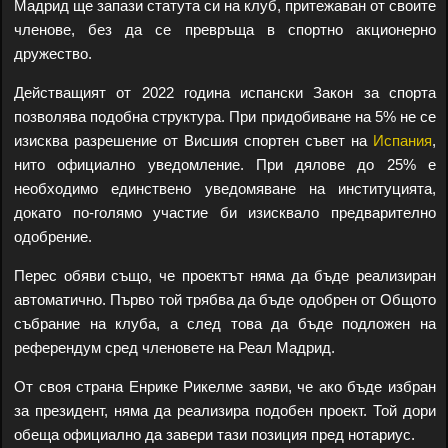
Мадрид ще запази статута си на клуб, притежаван от своите
членове, без да се превръща в спортно акционерно
дружество.
Действащият от 2022 година испански Закон за спорта
позволява подобна структура. При придобиване на 5% не се
изисква разрешение от Висшия спортен съвет на
Испания
,
нито официално уведомление. При дялове до 25% е
необходимо единствено уведомяване на институцията,
докато по-голямо участие би изисквало предварително
одобрение.
Перес обяви също, че проектът няма да бъде реализиран
автоматично. Първо той трябва да бъде одобрен от Общото
събрание на клуба, а след това да бъде подложен на
референдум сред членовете на Реал Мадрид.
От своя страна Енрике Рикелме заяви, че ако бъде избран
за президент, няма да реализира подобен проект. Той дори
обеща официално да завери тази позиция пред нотариус.