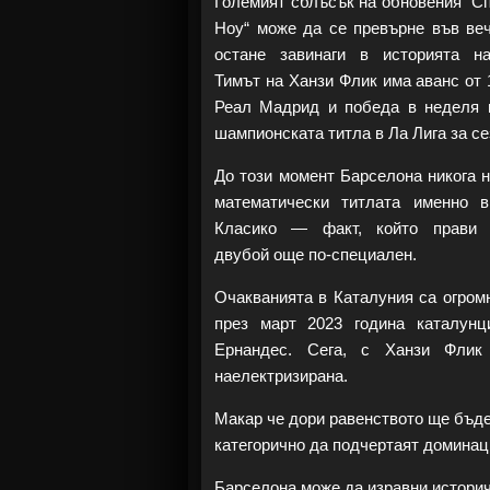
Големият сблъсък на обновения "С
Ноу“ може да се превърне във веч
остане завинаги в историята н
Тимът на Ханзи Флик има аванс от 
Реал Мадрид и победа в неделя 
шампионската титла в Ла Лига за се
До този момент Барселона никога 
математически титлата именно 
Класико — факт, който прави 
двубой още по-специален.
Очакванията в Каталуния са огром
през март 2023 година каталунц
Ернандес. Сега, с Ханзи Флик
наелектризирана.
Макар че дори равенството ще бъде 
категорично да подчертаят доминац
Барселона може да изравни истори