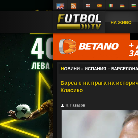
НА ЖИВО
Н
ОВИНИ
»
ИСПАНИЯ
»
БАРСЕЛОН
Барса е на прага на истори
Класико
Н. Гавазов