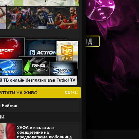
й ТВ онлайн безплатно във Futbol TV
УЛТАТИ НА ЖИВО
СЕТ+1:
 Рейтинг
НИ
УЕФА е изплатила
обезщетение на
предполагаема любовница