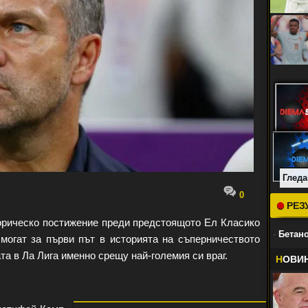
Гледа
0
РЕЗ
торическо постижение преди предстоящото Ел Класико
-
Бетано
 могат за първи път в историята на съперничеството
та в Ла Лига именно срещу най-големия си враг.
Н
ОВИ