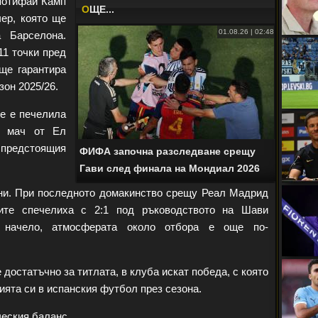
потифай Камп
O
ЩЕ...
ер, която ще
01.08.26 | 02:48
а Барселона.
11 точки пред
ще гарантира
зон 2025/26.
не е печелила
в мач от Ел
предстоящия
ФИФА започна разследване срещу
Гави след финала на Мондиал 2026
ни. При последното домакинство срещу Реал Мадрид
ите спечелиха с 2:1 под ръководството на Шави
 начело, атмосферата около отбора е още по-
достатъчно за титлата, в клуба искат победа, с която
ията си в испанския футбол през сезона.
ческия баланс