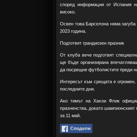
според информации от Испания н
високо.
Освен това Барселона няма загуба 
2023 година.
Подготвят грандиозен празник
От клуба вече подготвят специалн
ще бъде организирана впечатляващ
да посрещне футболистите преди н
Интересът към срещата е огромен, 
последните дни.
Ако тимът на Ханзи Флик официа
празненства, докато шампионският 
за 11 май.
Сподели