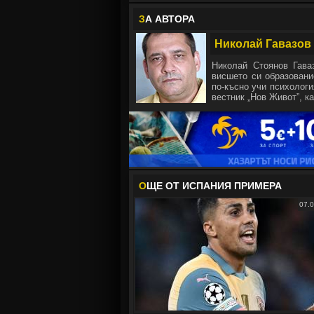
З
А АВТОРА
Николай Гавазов
Николай Стоянов Гава
висшето си образовани
по-късно учи психологи
вестник „Нов Живот”, ка
О
ЩЕ ОТ ИСПАНИЯ ПРИМЕРА
07.0