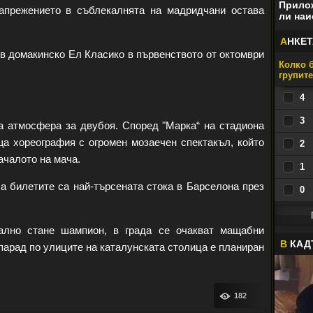
Прилож
апрежението в съблекалнята на мадридчани остава
ли наи
А
НКЕТ
в домакинско Ел Класико в първенството от октомври
Колко б
групит
4
3
а атмосфера за двубоя. Според "Марка“ на стадиона
а хореография с огромен мозаечен спектакъл, който
2
ачалото на мача.
1
а билетите са най-търсената стока в Барселона през
0
лно стане шампион, в града се очакват мащабни
В
КАД
парад по улиците на каталунската столица е планиран
182