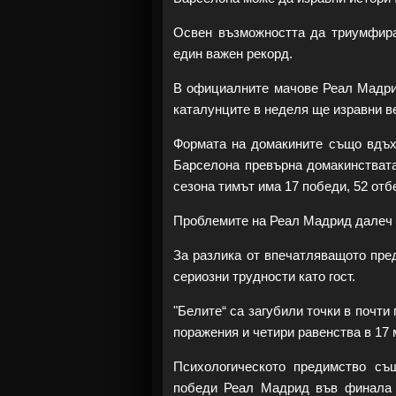
Освен възможността да триумфира
един важен рекорд.
В официалните мачове Реал Мадрид
каталунците в неделя ще изравни в
Формата на домакините също вдъх
Барселона превърна домакинствата
сезона тимът има 17 победи, 52 отб
Проблемите на Реал Мадрид далеч 
За разлика от впечатляващото пре
сериозни трудности като гост.
"Белите“ са загубили точки в почти
поражения и четири равенства в 17 
Психологическото предимство съ
победи Реал Мадрид във финала