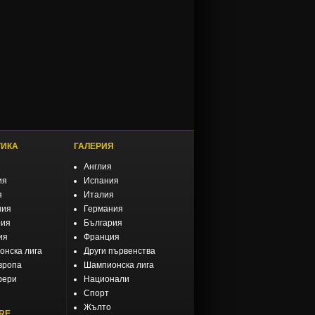
ТИКА
ГАЛЕРИЯ
Англия
ия
Испания
я
Италия
ния
Германия
рия
България
ия
Франция
нска лига
Други първенства
вропа
Шампионска лига
фери
Национали
Спорт
Жълто
RE