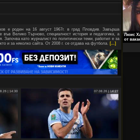
зов е роден на 16 август 1967г. в град Пловдив. Завърша
е във Велико Търново, специалност история и педагогика, а
Люис Х
я. Започва като журналист по политически теми, работил е за
от вака
кто и за няколко сайта. От 2008 г. се отдава на футбола.
[...]
8.26 | 14:30
07.08.26 | 14:27