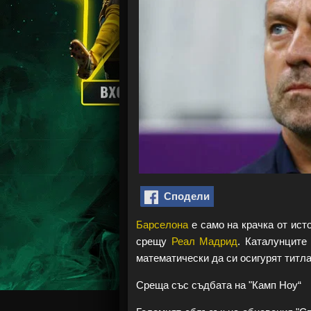
Сподели
Барселона
е само на крачка от ис
срещу
Реал Мадрид
. Каталунците
математически да си осигурят титла
Среща със съдбата на "Камп Ноу“