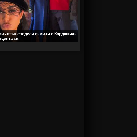
амилтън сподели снимки с Кардашиян
нцията си.