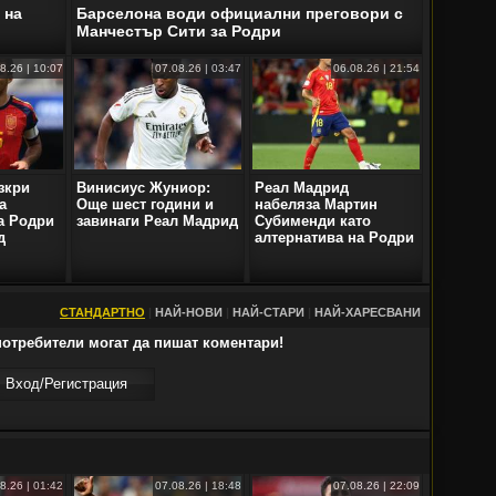
 на
Барселона води официални преговори с
Манчестър Сити за Родри
8.26 | 10:07
07.08.26 | 03:47
06.08.26 | 21:54
зкри
Винисиус Жуниор:
Реал Мадрид
а
Още шест години и
набеляза Мартин
а Родри
завинаги Реал Мадрид
Субименди като
д
алтернатива на Родри
СТАНДАРТНО
|
НАЙ-НОВИ
|
НАЙ-СТАРИ
|
НАЙ-ХАРЕСВАНИ
отребители могат да пишат коментари!
Вход/Регистрaция
8.26 | 01:42
07.08.26 | 18:48
07.08.26 | 22:09