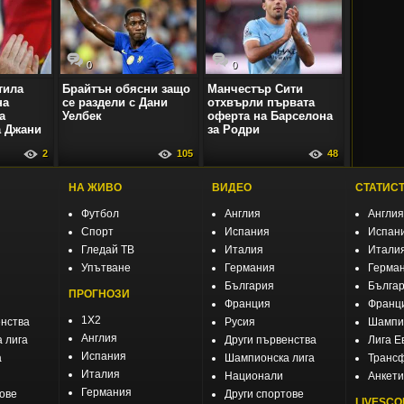
0
0
тила
Брайтън обясни защо
Манчестър Сити
на
се раздели с Дани
отхвърли първата
а
Уелбек
оферта на Барселона
 Джани
за Родри
2
105
48
НА ЖИВО
ВИДЕО
СТАТИС
Футбол
Англия
Англия
Спорт
Испания
Испан
Гледай ТВ
Италия
Итали
Упътване
Германия
Герма
България
Бълга
ПРОГНОЗИ
Франция
Франц
1X2
енства
Русия
Шампио
Англия
 лига
Други първенства
Лига Е
Испания
а
Шампионска лига
Транс
Италия
Национали
Анкети
Германия
тове
Други спортове
LIVESCO