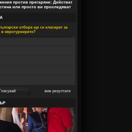
ения против прегаряне: Действат
стина или просто ви проследяват
А
ългарски отбора ще се класират за
е в евротурнирите?
виж резултати
ЪР