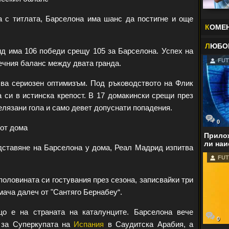
 с титлата, Барселона има шанс да постигне и още
К
ОМЕ
Л
ЮБО
 има 106 победи срещу 105 за Барселона. Успех на
FUT
ечния баланс между двата гранда.
ва сериозен оптимизъм. Под ръководството на Флик
 си в истинска крепост. В 17 домакински срещи през
елязани гола и само девет допуснати попадения.
0
от дома
Прилож
ли наи
дставяне на Барселона у дома, Реал Мадрид изпитва
FUT
 половината си гостувания през сезона, записвайки три
мача далеч от "Сантяго Бернабеу“.
що е на страната на каталунците. Барселона вече
0
 за Суперкупата на
Испания
в Саудитска Арабия, а