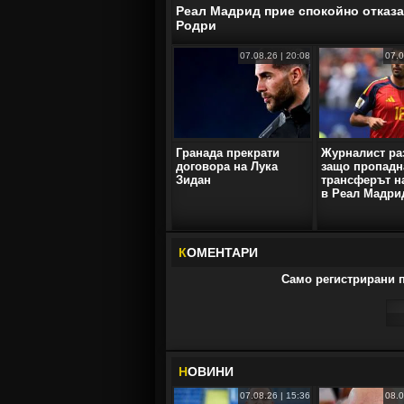
Реал Мадрид прие спокойно отказа
Родри
07.08.26 | 20:08
07.0
Гранада прекрати
Журналист ра
договора на Лука
защо пропадн
Зидан
трансферът н
в Реал Мадри
К
ОМЕНТАРИ
Само регистрирани п
Н
ОВИНИ
07.08.26 | 15:36
08.0