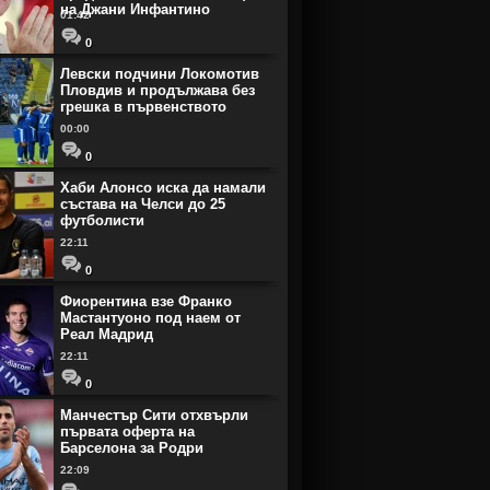
на Джани Инфантино
01:42
0
Левски подчини Локомотив
Пловдив и продължава без
грешка в първенството
00:00
0
Хаби Алонсо иска да намали
състава на Челси до 25
футболисти
22:11
0
Фиорентина взе Франко
Мастантуоно под наем от
Реал Мадрид
22:11
0
Манчестър Сити отхвърли
първата оферта на
Барселона за Родри
22:09