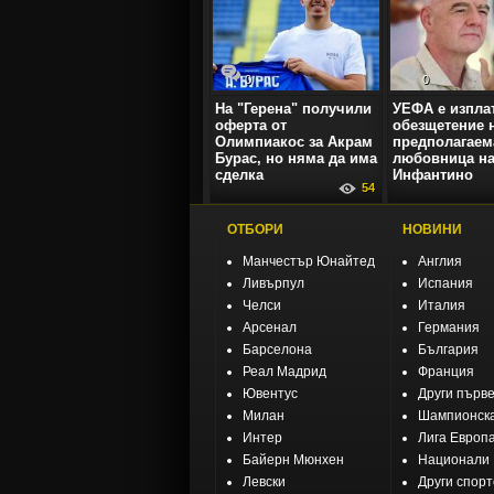
0
0
На "Герена" получили
УЕФА е изпла
оферта от
обезщетение 
Олимпиакос за Акрам
предполагаем
Бурас, но няма да има
любовница на
сделка
Инфантино
54
ОТБОРИ
НОВИНИ
Манчестър Юнайтед
Англия
Ливърпул
Испания
Челси
Италия
Арсенал
Германия
Барселона
България
Реал Мадрид
Франция
Ювентус
Други първ
Милан
Шампионска
Интер
Лига Европ
Байерн Мюнхен
Национали
Левски
Други спор