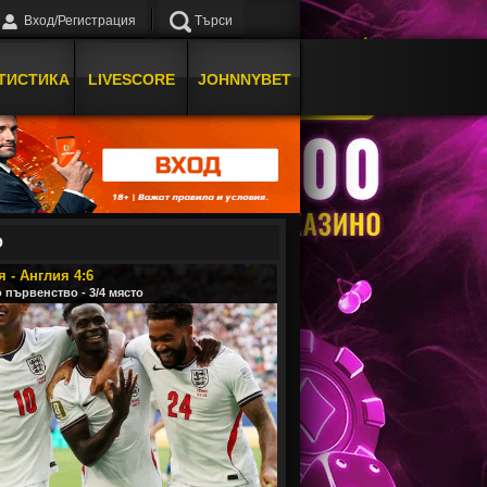
Вход/Регистрация
Търси
ТИСТИКА
LIVESCORE
JOHNNYBET
О
 - Англия 4:6
 първенство - 3/4 място