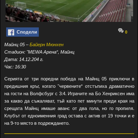
Сподели
0
Майнц 05 –
Байерн Мюнхен
Стадион: "MEWA Арена“, Майнц
Дата: 14.12.204 г.
Час: 16:30
Серията от три поредни победа на Майнц 05 приключи в
предишния кръг, когато "червените“ отстъпиха драматично
на гости на Волфсбург с 3:4. Играчите на Бо Хенриксен има
за какво да съжаляват, тъй като пет минути преди края на
срещата Майнц имаше аванс от два гола, но го пропиля.
Клубът от едноименния град остава с актив от 19 точки и е
на 9-то място в подреждането.