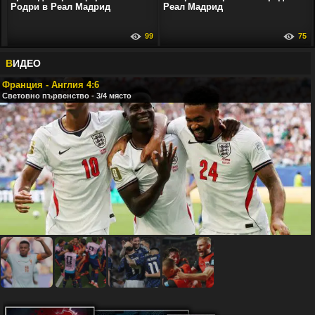
Родри в Реал Мадрид
Реал Мадрид
99
75
В
ИДЕО
Франция - Англия 4:6
Световно първенство - 3/4 място