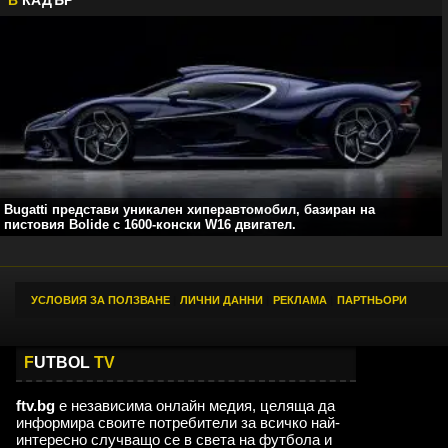
Bugatti представи уникален хиперавтомобил, базиран на
пистовия Bolide с 1600-конски W16 двигател.
УСЛОВИЯ ЗА ПОЛЗВАНЕ
|
ЛИЧНИ ДАННИ
|
РЕКЛАМА
|
ПАРТНЬОРИ
F
UTBOL
TV
ftv.bg
е независима онлайн медия, целяща да
информира своите потребители за всичко най-
интересно случващо се в света на футбола и