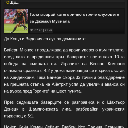
O
ЩЕ...
Галатасарай категорично отрече слуховете
за Джамал Мусиала
31.07.26 | 22:49
Да Коща и Видович са аут за домакините.
Байерн Мюнхен продължава да крачи уверено към титлата,
след като в предишния кръг баварците постигнаха 10-та
победа на сметката си. Играчите на Венсан Компани
очаквано сразиха с 4:2 у дома намиращия се в криза състав
на Хайденхайм. Така Байерн събра 33 точки и благодарение
на грешната стъпка на Айнтрхт успя да увеличи аванса си
на върха пред "орлите“ на шест пункта.
През седмицата баварците се разправиха и с Шахтьор
Донецк в Шампионската лига, разбивайки украинския
първенец с 5:1.
Нойер, Кейн, Коман, Дейвис, Гнабри, Ито, Палиня, Станишич