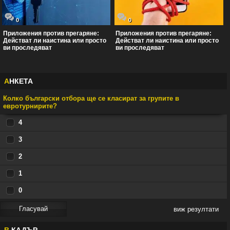
0
0
Приложения против прегаряне:
Приложения против прегаряне:
Действат ли наистина или просто
Действат ли наистина или просто
ви проследяват
ви проследяват
А
НКЕТА
Колко български отбора ще се класират за групите в
евротурнирите?
4
3
2
1
0
виж резултати
В
КАДЪР