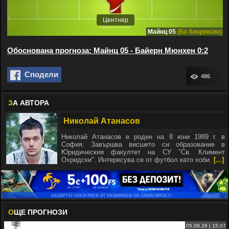
Центнер
Майнц 05
(Бо Хенриксен)
Обоснована прогноза: Майнц 05 - Байерн Мюнхен 0:2
Сподели
486
З
А АВТОРА
Николай Атанасов
Николай Атанасов е роден на 8 юни 1989 г. в
София. Завършва висшето си образование в
Юридическия факултет на СУ "Св. Климент
Охридски". Интересува се от футбол като хоби.
[...]
О
ЩЕ ПРОГНОЗИ
05.08.26 | 15:07