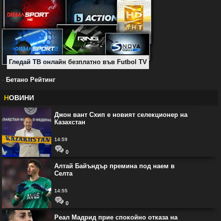
Гледай ТВ онлайн безплатно във Futbol TV
-
Бетано Рейтинг
Н
ОВИНИ
Джон вант Схип е новият селекционер на
Казахстан
14:59
0
Алтай Байъндър премина под наем в
Селта
14:55
0
Реал Мадрид прие спокойно отказа на