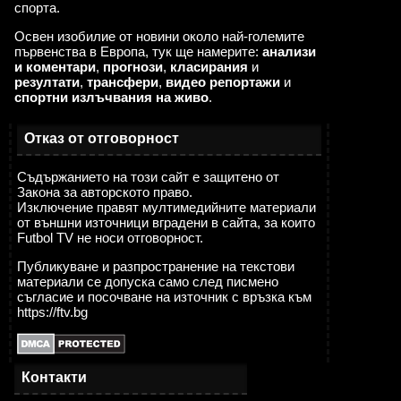
спорта.
Освен изобилие от новини около най-големите
първенства в Европа, тук ще намерите:
анализи
и коментари
,
прогнози
,
класирания
и
резултати
,
трансфери
,
видео репортажи
и
спортни излъчвания на живо
.
Отказ от отговорност
Съдържанието на този сайт е защитено от
Закона за авторското право.
Изключение правят мултимедийните материали
от външни източници вградени в сайта, за които
Futbol TV не носи отговорност.
Публикуване и разпространение на текстови
материали се допуска само след писмено
съгласие и посочване на източник с връзка към
https://ftv.bg
Контакти