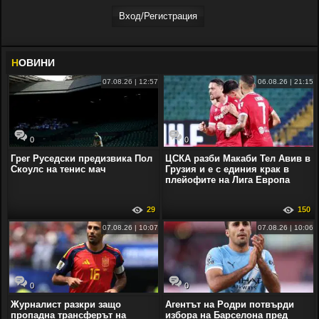
Вход/Регистрaция
Н
ОВИНИ
07.08.26 | 12:57
06.08.26 | 21:15
0
0
Грег Руседски предизвика Пол
ЦСКА разби Макаби Тел Авив в
Скоулс на тенис мач
Грузия и е с единия крак в
плейофите на Лига Европа
29
150
07.08.26 | 10:07
07.08.26 | 10:06
0
0
Журналист разкри защо
Агентът на Родри потвърди
пропадна трансферът на
избора на Барселона пред