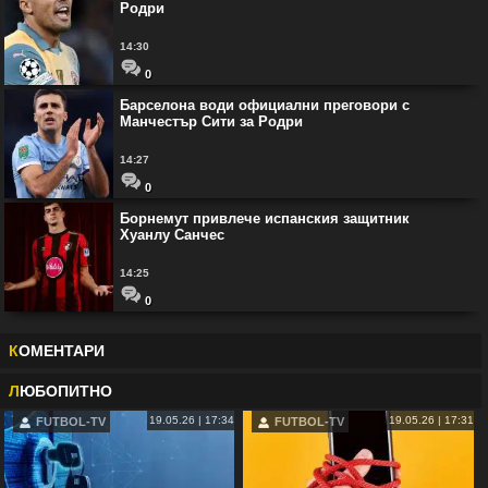
Родри
14:30
0
Барселона води официални преговори с
Манчестър Сити за Родри
14:27
0
Борнемут привлече испанския защитник
Хуанлу Санчес
14:25
0
К
ОМЕНТАРИ
Л
ЮБОПИТНО
19.05.26 | 17:34
19.05.26 | 17:31
FUTBOL-TV
FUTBOL-TV