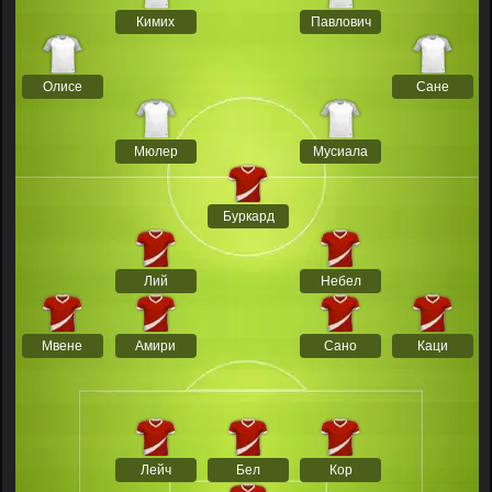
Кимих
Павлович
Олисе
Сане
Мюлер
Мусиала
Буркард
Лий
Небел
Мвене
Амири
Сано
Каци
Лейч
Бел
Кор