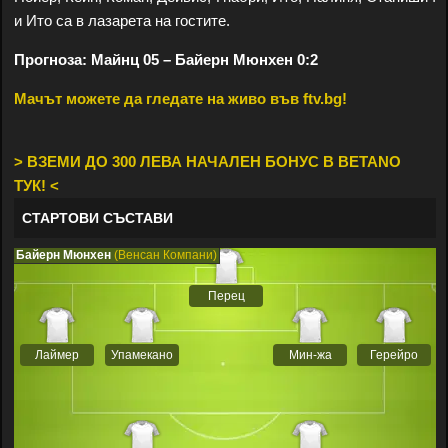
и Ито са в лазарета на гостите.
Прогноза: Майнц 05 – Байерн Мюнхен 0:2
Мачът можете да гледате на живо във ftv.bg!
> ВЗЕМИ ДО 300 ЛЕВА НАЧАЛЕН БОНУС В BETANO
ТУК! <
СТАРТОВИ СЪСТАВИ
Байерн Мюнхен
(Венсан Компани)
Перец
Лаймер
Упамекано
Мин-жа
Герейро