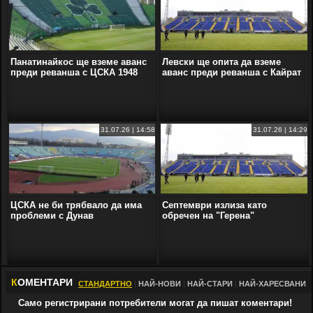
Панатинайкос ще вземе аванс
Левски ще опита да вземе
преди реванша с ЦСКА 1948
аванс преди реванша с Кайрат
31.07.26 | 14:58
31.07.26 | 14:29
ЦСКА не би трябвало да има
Септември излиза като
проблеми с Дунав
обречен на "Герена"
К
ОМЕНТАРИ
СТАНДАРТНО
|
НАЙ-НОВИ
|
НАЙ-СТАРИ
|
НАЙ-ХАРЕСВАНИ
Само регистрирани потребители могат да пишат коментари!