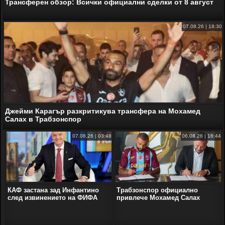
Трансферен обзор: Всички официални сделки от 8 август
07.08.26 | 18:30
Джейми Карагър разкритикува трансфера на Мохамед
Салах в Трабзонспор
07.08.26 | 03:48
06.08.26 | 16:44
КАФ застана зад Инфантино
Трабзонспор официално
след извинението на ФИФА
привлече Мохамед Салах