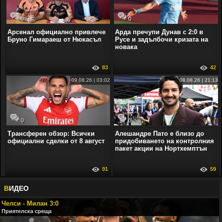
0
0
Арсенал официално привлече
Арда пречупи Дунав с 2:0 в
Бруно Гимараеш от Нюкасъл
Русе и задълбочи кризата на
новака
83
42
09.08.26 | 03:02
08.08.26 | 21:13
0
0
Трансферен обзор: Всички
Алешандре Пато е близо до
официални сделки от 8 август
придобиването на контролния
пакет акции на Нортхемптън
91
59
В
ИДЕО
Челси - Милан 3:0
Приятелска среща