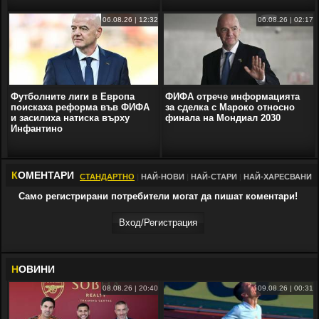
06.08.26 | 12:32
06.08.26 | 02:17
Футболните лиги в Европа
ФИФА отрече информацията
поискаха реформа във ФИФА
за сделка с Мароко относно
и засилиха натиска върху
финала на Мондиал 2030
Инфантино
К
ОМЕНТАРИ
СТАНДАРТНО
|
НАЙ-НОВИ
|
НАЙ-СТАРИ
|
НАЙ-ХАРЕСВАНИ
Само регистрирани потребители могат да пишат коментари!
Вход/Регистрaция
Н
ОВИНИ
08.08.26 | 20:40
09.08.26 | 00:31