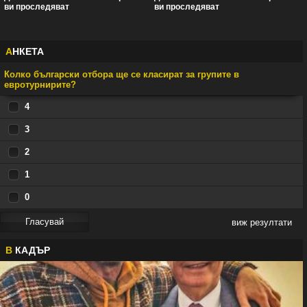
ви проследяват
ви проследяват
А
НКЕТА
Колко български отбора ще се класират за групите в
евротурнирите?
4
3
2
1
0
виж резултати
В
КАДЪР