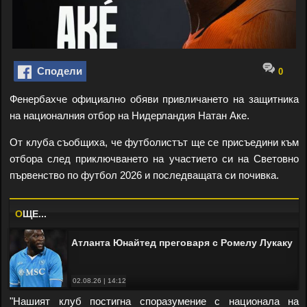
Сподели
0
Фенербахче официално обяви привличането на защитника
на националния отбор на Нидерландия Натан Аке.
От клуба съобщиха, че футболистът ще се присъедини към
отбора след приключването на участието си на Световно
първенство по футбол 2026 и последващата си почивка.
O
ЩЕ...
Атланта Юнайтед преговаря с Ромелу Лукаку
02.08.26 | 14:12
"Нашият клуб постигна споразумение с национала на