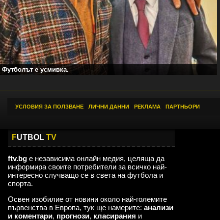
Футболът е усмивка.
УСЛОВИЯ ЗА ПОЛЗВАНЕ
|
ЛИЧНИ ДАННИ
|
РЕКЛАМА
|
ПАРТНЬОРИ
F
UTBOL
TV
ftv.bg
е независима онлайн медия, целяща да
информира своите потребители за всичко най-
интересно случващо се в света на футбола и
спорта.
Освен изобилие от новини около най-големите
първенства в Европа, тук ще намерите:
анализи
и коментари
,
прогнози
,
класирания
и