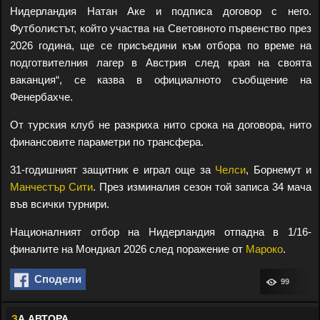
Нидерландия Натан Аке и подписа договор с него.
Футболистът, който участва на Световното първенство през
2026 година, ще се присъедини към отбора по време на
подготвителния лагер в Австрия след края на своята
ваканция“, се казва в официалното съобщение на
Фенербахче.
От турския клуб не разкриха нито срока на договора, нито
финансовите параметри по трансфера.
31-годишният защитник е играл още за
Челси
, Борнемут и
Манчестър Сити
. През изминалия сезон той записа 34 мача
във всички турнири.
Националният отбор на Нидерландия отпадна в 1/16-
финалите на Мондиал 2026 след поражение от
Мароко
.
Сподели
99
З
А АВТОРА