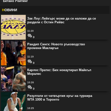
-
Бетано Рейтинг
Н
ОВИНИ
Зак Лоу: Лейкърс може да се наложи да се
раздели с Остин Рийвс
11:20
0
Рандип Сингх: Новото ръководство
промени Макларън
11:19
0
Карлос Пратес: Бих нокаутирал Майкъл
Моралес
10:26
0
Резултати от четвъртия кръг на турнира
WTA 1000 в Торонто
10:25