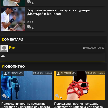
0
Резултати от четвъртия кръг на турнира
„Мастърс“ в Монреал
10:25
0
К
ОМЕНТАРИ
Рум
19.08.2020 | 20:50
44
Във:
Рио Фърдинанд: Джуд Белингам ще спечели Златната топка
Л
ЮБОПИТНО
19.05.26 | 17:34
19.05.26 | 17:31
FUTBOL-TV
FUTBOL-TV
0
0
Приложения против прегаряне:
Приложения против прегаряне:
Действат ли наистина или просто
Действат ли наистина или просто