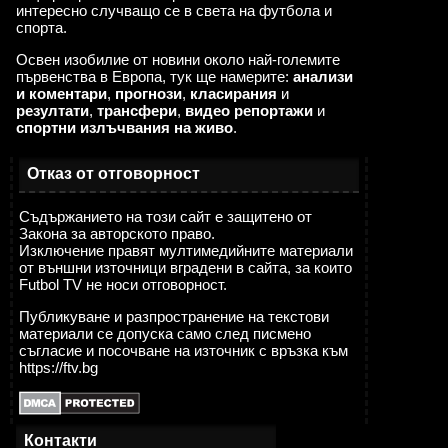
интересно случващо се в света на футбола и
спорта.
Освен изобилие от новини около най-големите
първенства в Европа, тук ще намерите:
анализи
и коментари
,
прогнози
,
класирания
и
резултати
,
трансфери
,
видео репортажи
и
спортни излъчвания на живо
.
Отказ от отговорност
Съдържанието на този сайт е защитено от
Закона за авторското право.
Изключение правят мултимедийните материали
от външни източници вградени в сайта, за които
Futbol TV не носи отговорност.
Публикуване и разпространение на текстови
материали се допуска само след писмено
съгласие и посочване на източник с връзка към
https://ftv.bg
Контакти