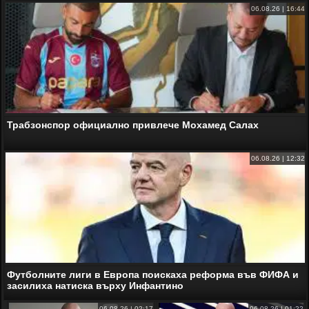
06.08.26 | 16:44
Трабзонспор официално привлече Мохамед Салах
06.08.26 | 12:32
Футболните лиги в Европа поискаха реформа във ФИФА и
засилиха натиска върху Инфантино
06.08.26 | 02:17
06.08.26 | 01:22