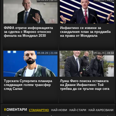
ФИФА отрече информацията
Инфантино се извини за
за сделка с Мароко относно
скандалния план за продажба
финала на Мондиал 2030
на права от Мондиала
05.08.26 | 21:08
05.08.26 | 18:34
Турската Суперлига планира
Луиш Фиго поиска оставката
следващия голям трансфер
на Джани Инфантино: Той
след Салах
трябва да си тръгне още сега
К
ОМЕНТАРИ
СТАНДАРТНО
|
НАЙ-НОВИ
|
НАЙ-СТАРИ
|
НАЙ-ХАРЕСВАНИ