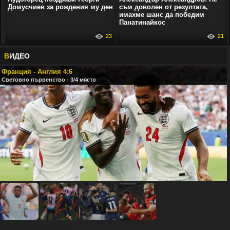
Домусчиев за рождения му ден
съм доволен от резултата,
имахме шанс да победим
Панатинайкос
23
21
В
ИДЕО
Франция - Англия 4:6
Световно първенство - 3/4 място