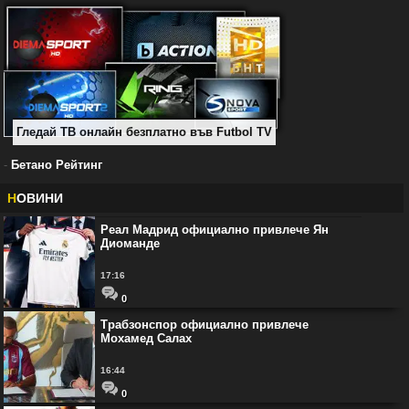
Гледай ТВ онлайн безплатно във Futbol TV
-
Бетано Рейтинг
Н
ОВИНИ
Реал Мадрид официално привлече Ян
Диоманде
17:16
0
Трабзонспор официално привлече
Мохамед Салах
16:44
0