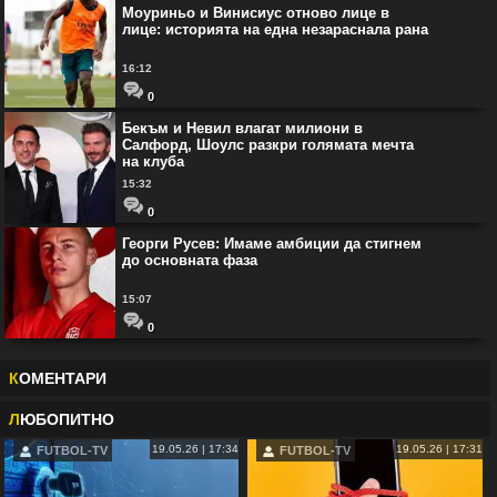
Моуриньо и Винисиус отново лице в
лице: историята на една незараснала рана
16:12
0
Бекъм и Невил влагат милиони в
Салфорд, Шоулс разкри голямата мечта
на клуба
15:32
0
Георги Русев: Имаме амбиции да стигнем
до основната фаза
15:07
0
К
ОМЕНТАРИ
Л
ЮБОПИТНО
19.05.26 | 17:34
19.05.26 | 17:31
FUTBOL-TV
FUTBOL-TV