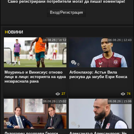
Само регистрирани потребители могат да пишат коментари!
Вход/Регистрaция
Н
ОВИНИ
06.08.26 | 16:12
06.08.26 | 12:43
0
0
Моуриньо и Винисиус отново
Агбонлахор: Астън Вила
лице в лице: историята на една
рискува да загуби Езри Конса
незараснала рана
27
74
06.08.26 | 15:02
06.08.26 | 15:06
0
0
Лудогорец поздрави Георги
Александър Александров: Не