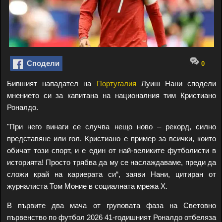
Сподели
0
Бившият нападател на
Португалия
Луиш Нани сподели
мнението си за капитана на националния тим Кристиано
Роналдо.
"При него винаги се случва нещо ново – рекорд, силно
представяне или гол. Кристиано е пример за всички, които
обичат този спорт, и е един от най-великите футболисти в
историята! Просто трябва да му се наслаждаваме, преди да
сложи край на кариерата си“, заяви Нани, цитиран от
журналиста Том Моние в социалната мрежа X.
В първите два мача от груповата фаза на Световно
първенство по футбол 2026 41-годишният Роналдо отбеляза