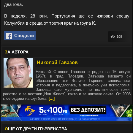
два гола.
В неделя, 28 юни, Португалия ще се изправи срещу
Колумбия в среща от третия кръг на група K.
Сподели
108
З
А АВТОРА
Николай Гавазов
Николай Стоянов Гавазов е роден на 16 август
1967г. в град Пловдив. Завърша висшето си
образование във Велико Търново, специалност
история и педагогика, а по-късно учи психология.
Започва като журналист по политически теми,
работил е за вестник „Нов Живот”, както и за няколко сайта. От 2008
г. се отдава на футбола.
[...]
О
ЩЕ ОТ ДРУГИ ПЪРВЕНСТВА