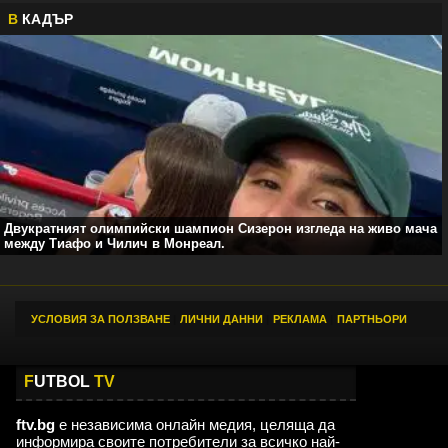
В
КАДЪР
Двукратният олимпийски шампион Сизерон изгледа на живо мача
между Тиафо и Чилич в Монреал.
УСЛОВИЯ ЗА ПОЛЗВАНЕ
|
ЛИЧНИ ДАННИ
|
РЕКЛАМА
|
ПАРТНЬОРИ
F
UTBOL
TV
ftv.bg
е независима онлайн медия, целяща да
информира своите потребители за всичко най-