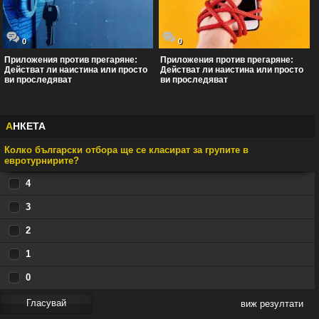
0
0
Приложения против прегаряне:
Приложения против прегаряне:
Действат ли наистина или просто
Действат ли наистина или просто
ви проследяват
ви проследяват
А
НКЕТА
Колко български отбора ще се класират за групите в
евротурнирите?
4
3
2
1
0
виж резултати