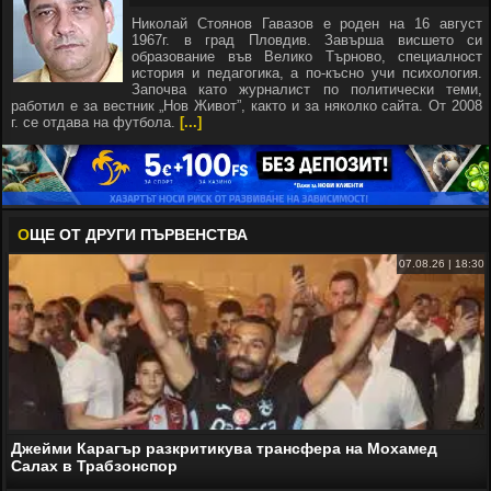
Николай Стоянов Гавазов е роден на 16 август
1967г. в град Пловдив. Завърша висшето си
образование във Велико Търново, специалност
история и педагогика, а по-късно учи психология.
Започва като журналист по политически теми,
работил е за вестник „Нов Живот”, както и за няколко сайта. От 2008
г. се отдава на футбола.
[...]
О
ЩЕ ОТ ДРУГИ ПЪРВЕНСТВА
07.08.26 | 18:30
Джейми Карагър разкритикува трансфера на Мохамед
Салах в Трабзонспор