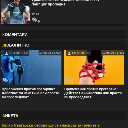
Лайпциг пропадна
12:20
0
К
ОМЕНТАРИ
Л
ЮБОПИТНО
19.05.26 | 17:34
19.05.26 | 17:31
FUTBOL-TV
FUTBOL-TV
0
0
Приложения против прегаряне:
Приложения против прегаряне:
Действат ли наистина или просто
Действат ли наистина или просто
ви проследяват
ви проследяват
А
НКЕТА
Колко български отбора ще се класират за групите в