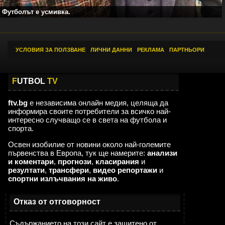
Футболът е усмивка.
УСЛОВИЯ ЗА ПОЛЗВАНЕ
|
ЛИЧНИ ДАННИ
|
РЕКЛАМА
|
ПАРТНЬОРИ
F
UTBOL
TV
ftv.bg
е независима онлайн медия, целяща да
информира своите потребители за всичко най-
интересно случващо се в света на футбола и
спорта.
Освен изобилие от новини около най-големите
първенства в Европа, тук ще намерите:
анализи
и коментари
,
прогнози
,
класирания
и
резултати
,
трансфери
,
видео репортажи
и
спортни излъчвания на живо
.
Отказ от отговорност
Съдържанието на този сайт е защитено от