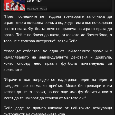
25-и път
02.08.26 | 02:12
"През последните пет години треньорите започнаха да
играят много по-важна роля, а подходът им е все по-основан
на тактиката. Футболът вече не прилича на игра от врата до
врата. Той е по-близо до шаха, отколкото до баскетбола, а
това не е толкова интересно“, заяви Бейл.
Уелсецът отбеляза, че една от най-големите промени е
намаляването на индивидуалните действия и дрибъла,
които според него правят футбола по-вълнуващ за
зрителите.
"Играчите все по-рядко се надиграват един на един и
виждаме все по-малко дрибъл. Може би треньорите им
казват да не го правят, но все още има футболисти, които
могат да те накарат да станеш от мястото си.“
Бейл даде за пример няколко от най-ярките атакуващи
футболисти на съвременната игра.