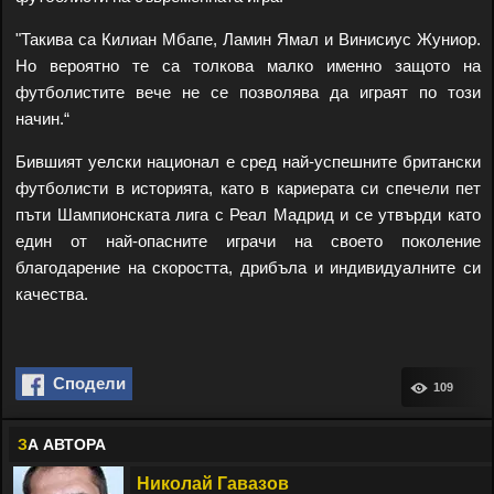
"Такива са Килиан Мбапе, Ламин Ямал и Винисиус Жуниор.
Но вероятно те са толкова малко именно защото на
футболистите вече не се позволява да играят по този
начин.“
Бившият уелски национал е сред най-успешните британски
футболисти в историята, като в кариерата си спечели пет
пъти Шампионската лига с Реал Мадрид и се утвърди като
един от най-опасните играчи на своето поколение
благодарение на скоростта, дрибъла и индивидуалните си
качества.
Сподели
109
З
А АВТОРА
Николай Гавазов