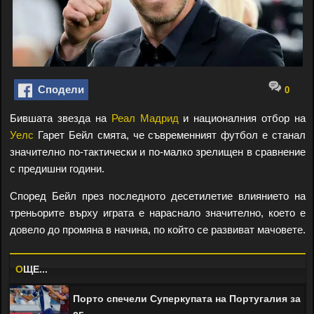
Сподели
0
Бившата звезда на
Реал Мадрид
и националния отбор на
Уелс
Гарет Бейл смята, че съвременният футбол е станал
значително по-тактически и по-малко зрелищен в сравнение
с предишни години.
Според Бейл през последното десетилетие влиянието на
треньорите върху играта е нараснало значително, което е
довело до промяна в начина, по който се развиват мачовете.
O
ЩЕ...
Порто спечели Суперкупата на Португалия за