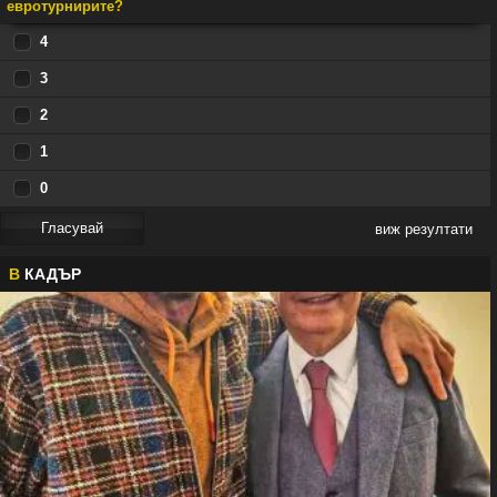
евротурнирите?
4
3
2
1
0
виж резултати
В
КАДЪР