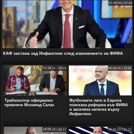
07.08.26 | 03:48
КАФ застана зад Инфантино след извинението на ФИФА
06.08.26 | 16:44
06.08.26 | 12:32
Трабзонспор официално
Футболните лиги в Европа
привлече Мохамед Салах
поискаха реформа във ФИФА
и засилиха натиска върху
Инфантино
06.08.26 | 02:17
06.08.26 | 01:22