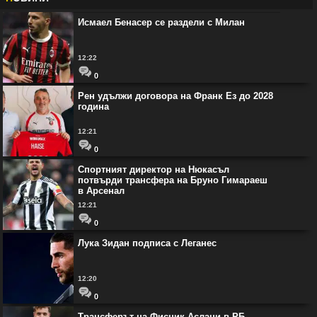
Исмаел Бенасер се раздели с Милан
12:22
0
Рен удължи договора на Франк Ез до 2028
година
12:21
0
Спортният директор на Нюкасъл
потвърди трансфера на Бруно Гимараеш
в Арсенал
12:21
0
Лука Зидан подписа с Леганес
12:20
0
Трансферът на Фисник Аслани в РБ