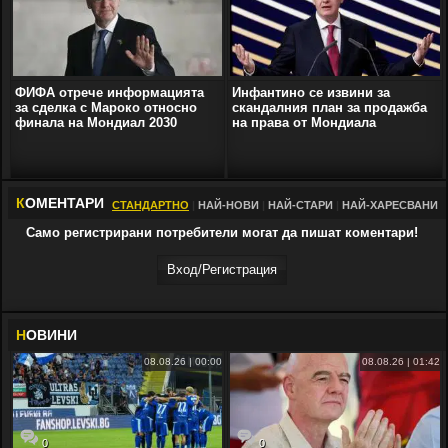
ФИФА отрече информацията
Инфантино се извини за
за сделка с Мароко относно
скандалния план за продажба
финала на Мондиал 2030
на права от Мондиала
К
ОМЕНТАРИ
СТАНДАРТНО
|
НАЙ-НОВИ
|
НАЙ-СТАРИ
|
НАЙ-ХАРЕСВАНИ
Само регистрирани потребители могат да пишат коментари!
Вход/Регистрaция
Н
ОВИНИ
08.08.26 | 00:00
08.08.26 | 01:42
0
0