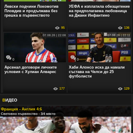
Левски подчини Локомотив
УЕФА е изплатила обезщетение
Пловдив и продължава без
на предполагаема любовница
грешка в първенството
на Джани Инфантино
95
136
07.08.26 | 22:08
07.08.26 | 22:11
0
0
Арсенал договори личните
Хаби Алонсо иска да намали
условия с Хулиан Алварес
състава на Челси до 25
футболисти
177
129
В
ИДЕО
Франция - Англия 4:6
Световно първенство - 3/4 място