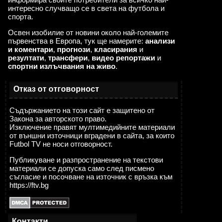
интересно случващо се в света на футбола и
спорта.
Освен изобилие от новини около най-големите
първенства в Европа, тук ще намерите:
анализи
и коментари
,
прогнози
,
класирания
и
резултати
,
трансфери
,
видео репортажи
и
спортни излъчвания на живо
.
Отказ от отговорност
Съдържанието на този сайт е защитено от
Закона за авторското право.
Изключение правят мултимедийните материали
от външни източници вградени в сайта, за които
Futbol TV не носи отговорност.
Публикуване и разпространение на текстови
материали се допуска само след писмено
съгласие и посочване на източник с връзка към
https://ftv.bg
Контакти