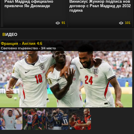
Реал Мадрид официално
Винисиус Жуниор подписа нов
привлече Ян Диоманде
договор с Реал Мадрид до 2032
година
91
101
В
ИДЕО
Франция - Англия 4:6
Световно първенство - 3/4 място