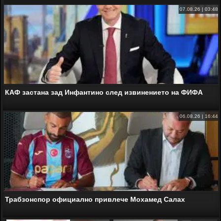
07.08.26 | 03:48
КАФ застана зад Инфантино след извинението на ФИФА
06.08.26 | 16:44
Трабзонспор официално привлече Мохамед Салах