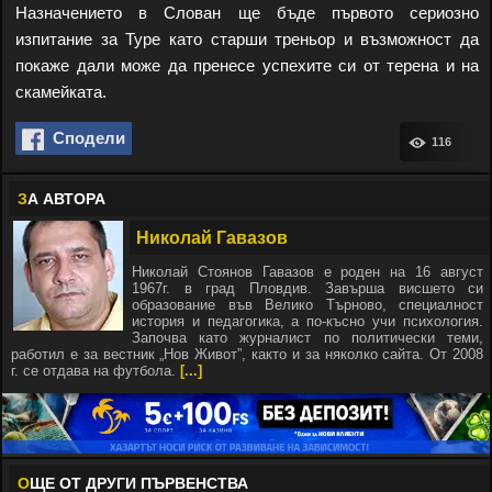
Назначението в Слован ще бъде първото сериозно
изпитание за Туре като старши треньор и възможност да
покаже дали може да пренесе успехите си от терена и на
скамейката.
Сподели
116
З
А АВТОРА
Николай Гавазов
Николай Стоянов Гавазов е роден на 16 август
1967г. в град Пловдив. Завърша висшето си
образование във Велико Търново, специалност
история и педагогика, а по-късно учи психология.
Започва като журналист по политически теми,
работил е за вестник „Нов Живот”, както и за няколко сайта. От 2008
г. се отдава на футбола.
[...]
О
ЩЕ ОТ ДРУГИ ПЪРВЕНСТВА