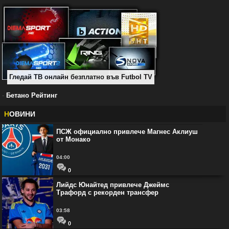
Гледай ТВ онлайн безплатно във Futbol TV
-
Бетано Рейтинг
Н
ОВИНИ
ПСЖ официално привлече Магнес Аклиуш
от Монако
04:00
0
Лийдс Юнайтед привлече Джеймс
Трафорд с рекорден трансфер
03:58
0