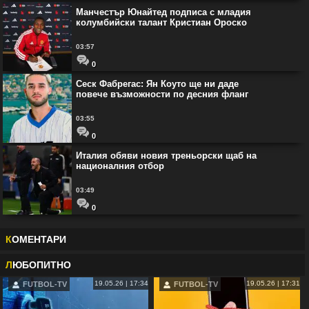
Манчестър Юнайтед подписа с младия
колумбийски талант Кристиан Ороско
03:57
0
Сеск Фабрегас: Ян Коуто ще ни даде
повече възможности по десния фланг
03:55
0
Италия обяви новия треньорски щаб на
националния отбор
03:49
0
К
ОМЕНТАРИ
Л
ЮБОПИТНО
19.05.26 | 17:34
19.05.26 | 17:31
FUTBOL-TV
FUTBOL-TV