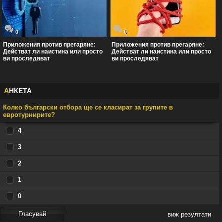
0
0
Приложения против прегаряне:
Приложения против прегаряне:
Действат ли наистина или просто
Действат ли наистина или просто
ви проследяват
ви проследяват
А
НКЕТА
Колко български отбора ще се класират за групите в
евротурнирите?
4
3
2
1
0
виж резултати