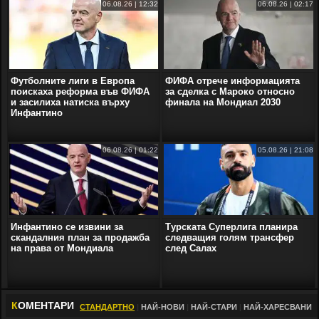
06.08.26 | 12:32
06.08.26 | 02:17
Футболните лиги в Европа
ФИФА отрече информацията
поискаха реформа във ФИФА
за сделка с Мароко относно
и засилиха натиска върху
финала на Мондиал 2030
Инфантино
06.08.26 | 01:22
05.08.26 | 21:08
Инфантино се извини за
Турската Суперлига планира
скандалния план за продажба
следващия голям трансфер
на права от Мондиала
след Салах
К
ОМЕНТАРИ
СТАНДАРТНО
|
НАЙ-НОВИ
|
НАЙ-СТАРИ
|
НАЙ-ХАРЕСВАНИ