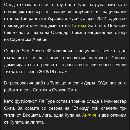
След отказването си от футбола Туре натрупа опит като
помощник-треньор в различни клубове и национални
отбори. Той работи в Украйна и Русия, а през 2022 година се
присъедини към академията на
Тотнъм
Хотспър. По-късно
беше част от щаба на Стандарт Лиеж и националния отбор
на Саудитска Арабия.
Според Sky Sports 43-годишният специалист вече е дал
съгласието си да поеме словашкия шампион. Слован
доминира във вътрешното първенство и неизменно печели
титлата от сезон 2018/19 насам.
В треньорския щаб на Туре ще влезе и Дарън О'Ди, познат с
работата си в Селтик и Суонзи Сити.
Като футболист Яя Туре остави трайна следа в Манчестър
Сити. За осемте си сезона на "Етихад“ той спечели три
титли от Висшата лига, една Купа на
Англия
и две отличия
от Купата на лигата.