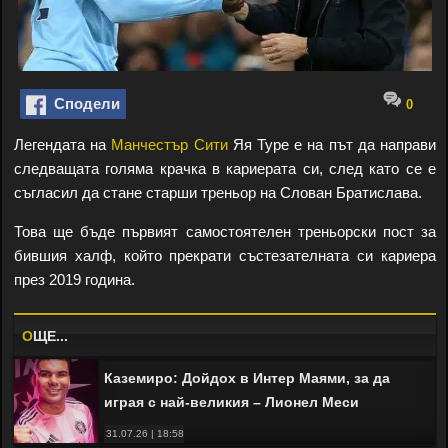
Сподели
0
Легендата на
Манчестър Сити
Яя Туре е на път да направи
следващата голяма крачка в кариерата си, след като се е
съгласил да стане старши треньор на Слован Братислава.
Това ще бъде първият самостоятелен треньорски пост за
бившия халф, който прекрати състезателната си кариера
през 2019 година.
O
ЩЕ...
Каземиро: Дойдох в Интер Маями, за да
играя с най-великия – Лионел Меси
31.07.26 | 18:58