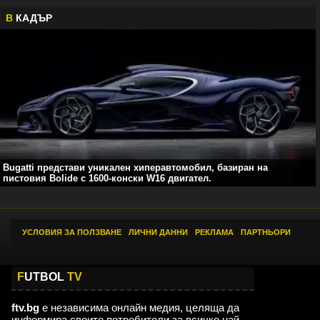
В
КАДЪР
Bugatti представи уникален хиперавтомобил, базиран на
пистовия Bolide с 1600-конски W16 двигател.
УСЛОВИЯ ЗА ПОЛЗВАНЕ
|
ЛИЧНИ ДАННИ
|
РЕКЛАМА
|
ПАРТНЬОРИ
F
UTBOL
TV
ftv.bg
е независима онлайн медия, целяща да
информира своите потребители за всичко най-