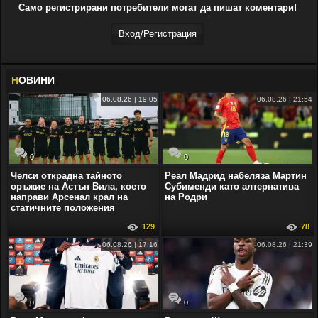
Само регистрирани потребители могат да пишат коментари!
Вход/Регистрaция
Н
ОВИНИ
06.08.26 | 19:05
06.08.26 | 21:54
0
0
Челси открадна тайното
Реал Мадрид набеляза Мартин
оръжие на Астън Вила, което
Субименди като алтернатива
направи Арсенал крал на
на Родри
статичните положения
129
78
06.08.26 | 17:16
06.08.26 | 21:39
0
0