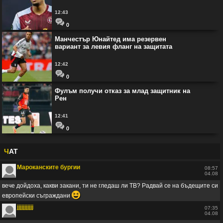
12:43
0
Манчестър Юнайтед има резервен
вариант за левия фланг на защитата
12:42
0
Фулъм получи отказ за млад защитник на
Рен
12:41
0
Ч
АТ
Мароканските бургии
08:57
04.08
вече дойдоха, какви закани, ти не гледаш ли ТВ? Радвай се на бъдещите си
😆
европейски съграждани
jjjjjjjjjjj
07:35
04.08