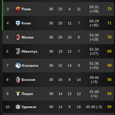
59:31
73
3
Рома
38
23
4
11
(+28)
65:29
71
4
Комо
38
20
11
7
(+36)
53:35
70
5
Милан
38
20
10
8
(+18)
61:34
69
6
Ювентус
38
19
12
7
(+27)
51:36
59
7
Аталанта
38
15
14
9
(+15)
49:46
56
8
Болоня
38
16
8
14
(+3)
41:40
54
9
Лацио
38
14
12
12
(+1)
50
10
Удинезе
38
14
8
16
45:48 (-3)