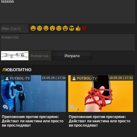
kkkkkkk
😀
😕
😛
😮
😉
😆
😎
👍
💯
Л
ЮБОПИТНО
19.05.26 | 17:34
19.05.26 | 17:31
FUTBOL-TV
FUTBOL-TV
0
0
Приложения против прегаряне:
Приложения против прегаряне:
Действат ли наистина или просто
Действат ли наистина или просто
ви проследяват
ви проследяват