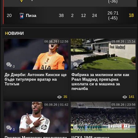
(-36)
26:71
18
20
Пиза
38
2
12
24
(-45)
Н
ОВИНИ
06.08.26 | 12:56
05.08.26 | 15:54
0
0
Де Дзерби: Антонин Кински ще
Фабрика за милиони или как
бъде титулярен вратар на
Реал Мадрид превърна
Тотнъм
школата си в машина за
печалба
35
141
06.08.26 | 01:42
05.08.26 | 23:56
0
0
Предраг Миятович предупреди
ЦСКА 1948 изпусна