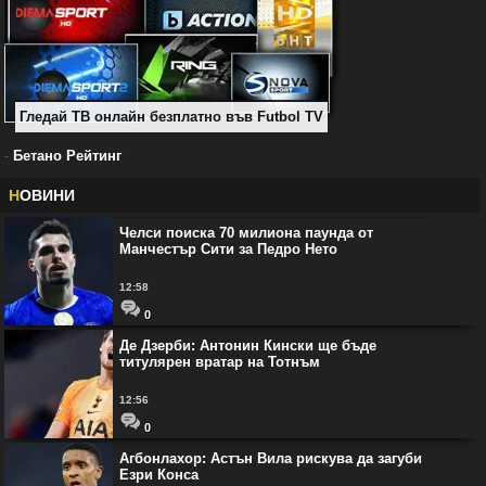
Гледай ТВ онлайн безплатно във Futbol TV
-
Бетано Рейтинг
Н
ОВИНИ
Челси поиска 70 милиона паунда от
Манчестър Сити за Педрo Нето
12:58
0
Де Дзерби: Антонин Кински ще бъде
титулярен вратар на Тотнъм
12:56
0
Агбонлахор: Астън Вила рискува да загуби
Езри Конса