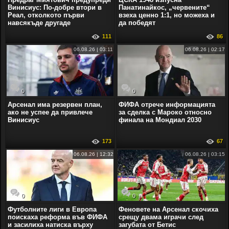
Винисиус: По-добре втори в
Панатинайкос, „червените“
Реал, отколкото първи
взеха ценно 1:1, но можеха и
навсякъде другаде
да победят
111
86
06.08.26 | 03:11
06.08.26 | 02:17
0
0
Арсенал има резервен план,
ФИФА отрече информацията
ако не успее да привлече
за сделка с Мароко относно
Винисиус
финала на Мондиал 2030
173
67
06.08.26 | 12:32
06.08.26 | 03:15
0
0
Футболните лиги в Европа
Феновете на Арсенал скочиха
поискаха реформа във ФИФА
срещу двама играчи след
и засилиха натиска върху
загубата от Бетис