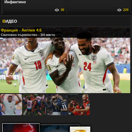
Инфантино
36
229
В
ИДЕО
Франция - Англия 4:6
Световно първенство - 3/4 място