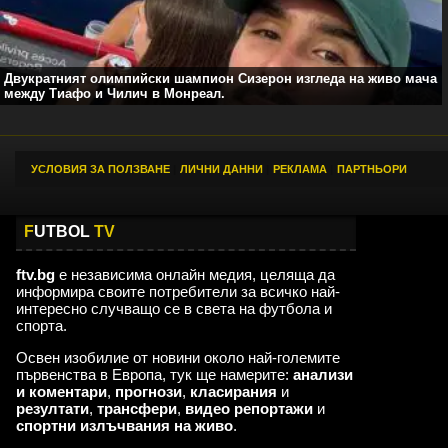
Двукратният олимпийски шампион Сизерон изгледа на живо мача
между Тиафо и Чилич в Монреал.
УСЛОВИЯ ЗА ПОЛЗВАНЕ
|
ЛИЧНИ ДАННИ
|
РЕКЛАМА
|
ПАРТНЬОРИ
F
UTBOL
TV
ftv.bg
е независима онлайн медия, целяща да
информира своите потребители за всичко най-
интересно случващо се в света на футбола и
спорта.
Освен изобилие от новини около най-големите
първенства в Европа, тук ще намерите:
анализи
и коментари
,
прогнози
,
класирания
и
резултати
,
трансфери
,
видео репортажи
и
спортни излъчвания на живо
.
,,,,,,,