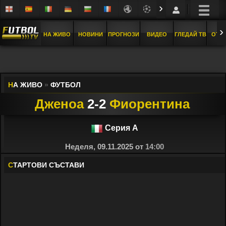
›
›
НА ЖИВО
НОВИНИ
ПРОГНОЗИ
ВИДЕО
ГЛЕДАЙ ТВ
ОТБ
Н
А ЖИВО
»
ФУТБОЛ
Дженоа
2-2
Фиорентина
Серия А
Неделя, 09.11.2025 от
14:00
С
ТАРТОВИ СЪСТАВИ