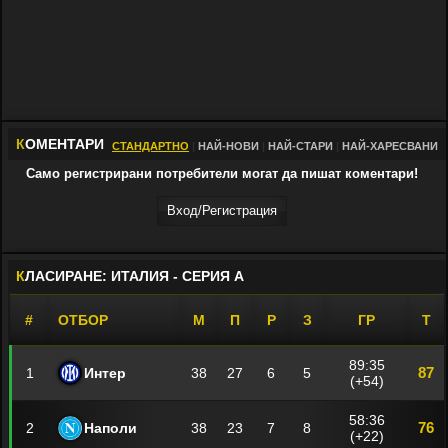
К
ОМЕНТАРИ
СТАНДАРТНО
|
НАЙ-НОВИ
|
НАЙ-СТАРИ
|
НАЙ-ХАРЕСВАНИ
Само регистрирани потребители могат да пишат коментари!
Вход/Регистрaция
К
ЛАСИРАНЕ: ИТАЛИЯ - СЕРИЯ А
#
ОТБОР
М
П
Р
З
ГР
Т
89:35
87
1
Интер
38
27
6
5
(+54)
58:36
76
2
Наполи
38
23
7
8
(+22)