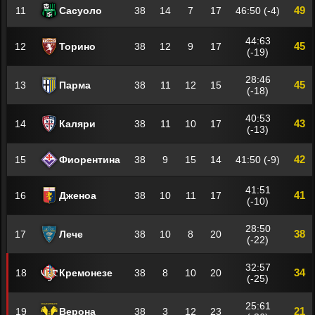
49
11
Сасуоло
38
14
7
17
46:50 (-4)
44:63
45
12
Торино
38
12
9
17
(-19)
28:46
45
13
Парма
38
11
12
15
(-18)
40:53
43
14
Каляри
38
11
10
17
(-13)
42
15
Фиорентина
38
9
15
14
41:50 (-9)
41:51
41
16
Дженоа
38
10
11
17
(-10)
28:50
38
17
Лече
38
10
8
20
(-22)
32:57
34
18
Кремонезе
38
8
10
20
(-25)
25:61
21
19
Верона
38
3
12
23