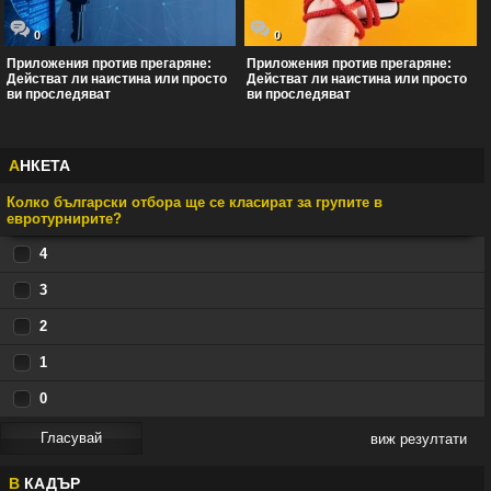
0
0
Приложения против прегаряне:
Приложения против прегаряне:
Действат ли наистина или просто
Действат ли наистина или просто
ви проследяват
ви проследяват
А
НКЕТА
Колко български отбора ще се класират за групите в
евротурнирите?
4
3
2
1
0
виж резултати
В
КАДЪР