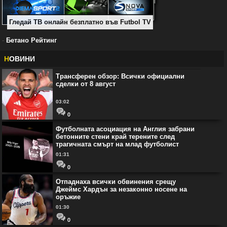
Гледай ТВ онлайн безплатно във Futbol TV
-
Бетано Рейтинг
Н
ОВИНИ
Трансферен обзор: Всички официални
сделки от 8 август
03:02
0
Футболната асоциация на Англия забрани
бетонните стени край терените след
трагичната смърт на млад футболист
01:31
0
Отпаднаха всички обвинения срещу
Джеймс Хардън за незаконно носене на
оръжие
01:30
0