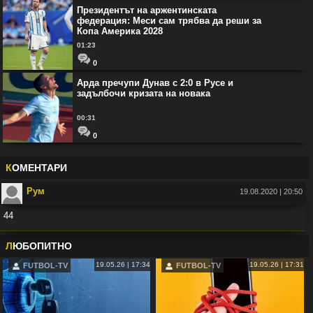
Президентът на аржентинската
федерация: Меси сам трябва да реши за
Копа Америка 2028
01:23
0
Арда пречупи Дунав с 2:0 в Русе и
задълбочи кризата на новака
00:31
0
К
ОМЕНТАРИ
Рум
19.08.2020 | 20:50
44
Във:
Рио Фърдинанд: Джуд Белингам ще спечели Златната топка
Л
ЮБОПИТНО
19.05.26 | 17:34
19.05.26 | 17:31
FUTBOL-TV
FUTBOL-TV