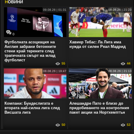
Н
ОВИНИ
09.08.26 | 01:31
08.08.26 | 21:23
0
0
Футболната асоциация на
Хавиер Тебас: Ла Лига има
Англия забрани бетонните
нужда от силен Реал Мадрид
стени край терените след
трагичната смърт на млад
футболист
55
44
08.08.26 | 19:47
08.08.26 | 21:13
0
0
Компани: Бундеслигата е
Алешандре Пато е близо до
втората най-силна лига след
придобиването на контролния
Висшата лига
пакет акции на Нортхемптън
50
53