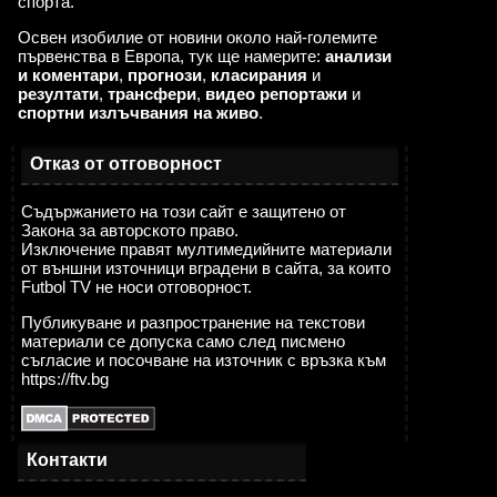
спорта.
Освен изобилие от новини около най-големите
първенства в Европа, тук ще намерите:
анализи
и коментари
,
прогнози
,
класирания
и
резултати
,
трансфери
,
видео репортажи
и
спортни излъчвания на живо
.
Отказ от отговорност
Съдържанието на този сайт е защитено от
Закона за авторското право.
Изключение правят мултимедийните материали
от външни източници вградени в сайта, за които
Futbol TV не носи отговорност.
Публикуване и разпространение на текстови
материали се допуска само след писмено
съгласие и посочване на източник с връзка към
https://ftv.bg
Контакти