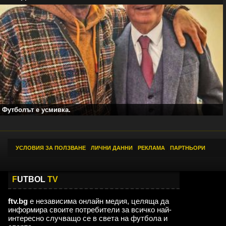
Футболът е усмивка.
УСЛОВИЯ ЗА ПОЛЗВАНЕ
|
ЛИЧНИ ДАННИ
|
РЕКЛАМА
|
ПАРТНЬОРИ
F
UTBOL
TV
ftv.bg
е независима онлайн медия, целяща да
информира своите потребители за всичко най-
интересно случващо се в света на футбола и