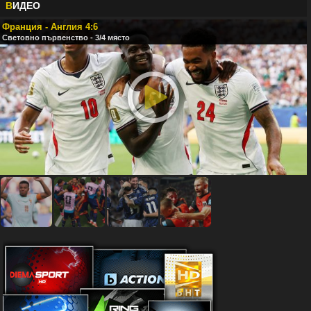
В
ИДЕО
Франция - Англия 4:6
Световно първенство - 3/4 място