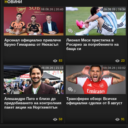
Н
ОВИНИ
08.08.26 | 20:40
09.08.26 | 09:34
0
0
Арсенал официално привлече
Лионел Меси пристигна в
Бруно Гимараеш от Нюкасъл
Росарио за погребението на
баща си
83
23
08.08.26 | 21:13
09.08.26 | 03:02
0
0
Алешандре Пато е близо до
Трансферен обзор: Всички
придобиването на контролния
официални сделки от 8 август
пакет акции на Нортхемптън
59
91