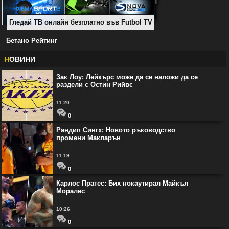
Гледай ТВ онлайн безплатно във Futbol TV
-
Бетано Рейтинг
Н
ОВИНИ
Зак Лоу: Лейкърс може да се наложи да се
раздели с Остин Рийвс
11:20
0
Рандип Сингх: Новото ръководство
промени Макларън
11:19
0
Карлос Пратес: Бих нокаутирал Майкъл
Моралес
10:26
0