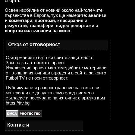
спорта.
Освен изобилие от новини около най-големите
първенства в Европа, тук ще намерите:
анализи
и коментари
,
прогнози
,
класирания
и
резултати
,
трансфери
,
видео репортажи
и
спортни излъчвания на живо
.
Отказ от отговорност
Съдържанието на този сайт е защитено от
Закона за авторското право.
Изключение правят мултимедийните материали
от външни източници вградени в сайта, за които
Futbol TV не носи отговорност.
Публикуване и разпространение на текстови
материали се допуска само след писмено
съгласие и посочване на източник с връзка към
https://ftv.bg
Контакти