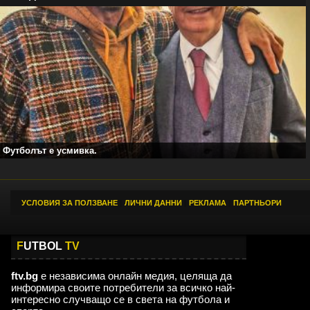
Футболът е усмивка.
УСЛОВИЯ ЗА ПОЛЗВАНЕ
|
ЛИЧНИ ДАННИ
|
РЕКЛАМА
|
ПАРТНЬОРИ
F
UTBOL
TV
ftv.bg
е независима онлайн медия, целяща да
информира своите потребители за всичко най-
интересно случващо се в света на футбола и