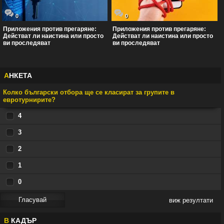
0
0
Приложения против прегаряне:
Приложения против прегаряне:
Действат ли наистина или просто
Действат ли наистина или просто
ви проследяват
ви проследяват
А
НКЕТА
Колко български отбора ще се класират за групите в
евротурнирите?
4
3
2
1
0
виж резултати
В
КАДЪР