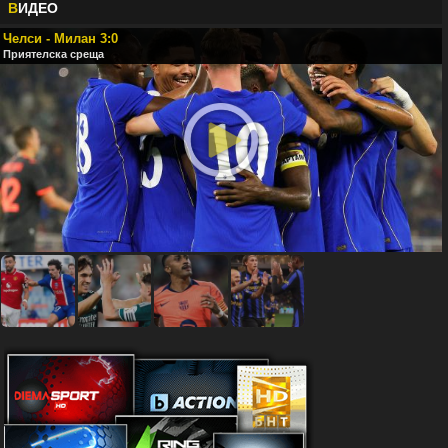
В
ИДЕО
Челси - Милан 3:0
Приятелска среща