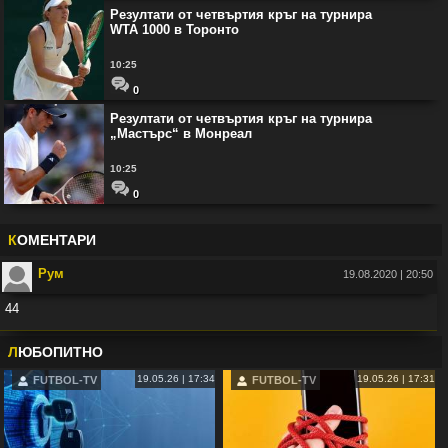
Резултати от четвъртия кръг на турнира
WTA 1000 в Торонто
10:25
0
Резултати от четвъртия кръг на турнира
„Мастърс“ в Монреал
10:25
0
К
ОМЕНТАРИ
Рум
19.08.2020 | 20:50
44
Във:
Рио Фърдинанд: Джуд Белингам ще спечели Златната топка
Л
ЮБОПИТНО
19.05.26 | 17:34
19.05.26 | 17:31
FUTBOL-TV
FUTBOL-TV