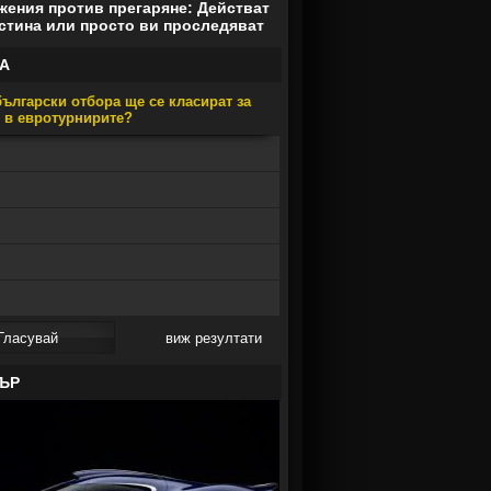
ения против прегаряне: Действат
стина или просто ви проследяват
А
ългарски отбора ще се класират за
е в евротурнирите?
виж резултати
ЪР