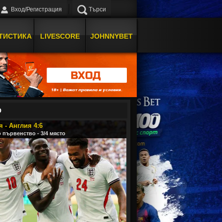
Вход/Регистрация
Търси
ТИСТИКА
LIVESCORE
JOHNNYBET
О
 - Англия 4:6
 първенство - 3/4 място