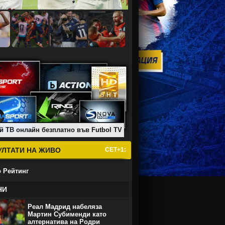
й ТВ онлайн безплатно във Futbol TV
УЛТАТИ НА ЖИВО
СЕТ+1:
 Рейтинг
НИ
Реал Мадрид набеляза
Мартин Субименди като
алтернатива на Родри