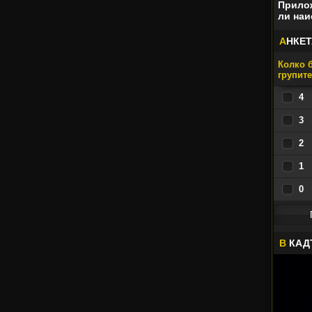
Прилож
ли наи
А
НКЕТ
Колко б
групит
4
3
2
1
0
В
КАД