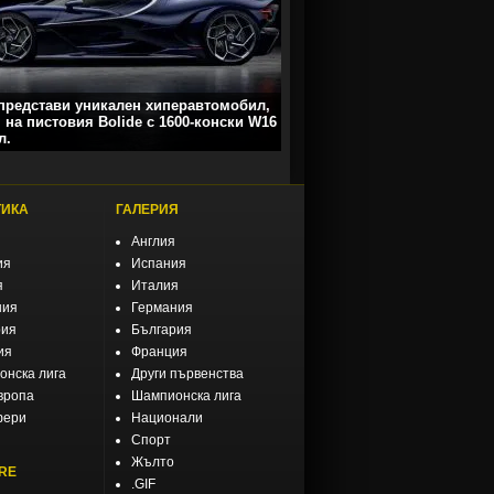
 представи уникален хиперавтомобил,
 на пистовия Bolide с 1600-конски W16
л.
ТИКА
ГАЛЕРИЯ
Англия
ия
Испания
я
Италия
ния
Германия
рия
България
ия
Франция
нска лига
Други първенства
вропа
Шампионска лига
фери
Национали
Спорт
Жълто
RE
.GIF