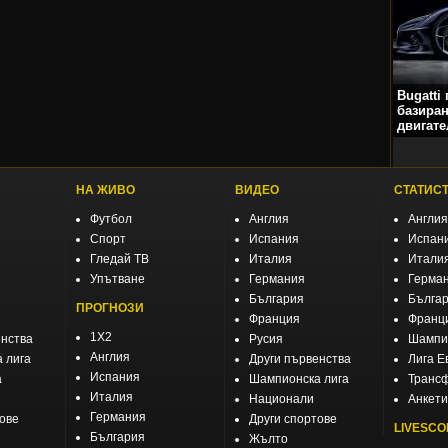
Bugatti
базиран
двигате
НА ЖИВО
ВИДЕО
СТАТИС
Футбол
Англия
Англия
Спорт
Испания
Испан
Гледай ТВ
Италия
Итали
Упътване
Германия
Герма
България
Бълга
ПРОГНОЗИ
Франция
Франц
1X2
енства
Русия
Шампио
Англия
 лига
Други първенства
Лига Е
Испания
а
Шампионска лига
Транс
Италия
Национали
Анкети
Германия
тове
Други спортове
LIVESCO
България
Жълто