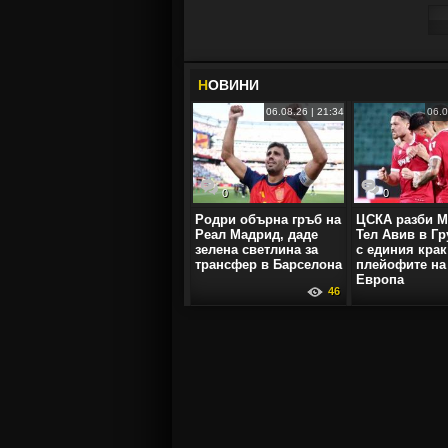
Н
ОВИНИ
06.08.26 | 21:34
06.0
0
0
Родри обърна гръб на
ЦСКА разби М
Реал Мадрид, даде
Тел Авив в Гр
зелена светлина за
с единия крак
трансфер в Барселона
плейофите на
Европа
46