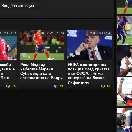
Вход/Регистрaция
8.26 | 21:15
06.08.26 | 21:54
06.08.26 | 17:33
0
0
акаби
Реал Мадрид
УЕФА с категорична
узия и е
набеляза Мартин
позиция след кризата
 в
Субименди като
във ФИФА: „Няма
 Лига
алтернатива на Родри
доверие“ на Джани
Инфантино
75
50
61