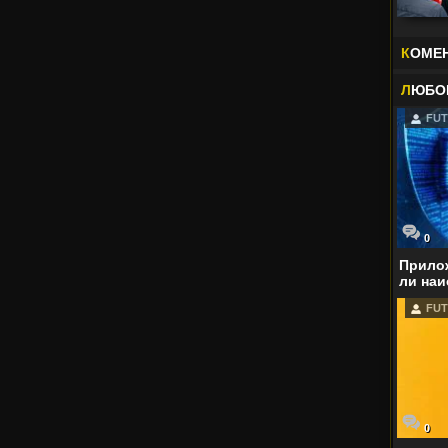
К
ОМЕ
Л
ЮБО
FUT
0
Прилож
ли наи
FUT
0