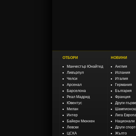
ОТБОРИ
НОВИНИ
Манчестър Юнайтед
Англия
Ливърпул
Испания
Челси
Италия
Арсенал
Германия
Барселона
България
Реал Мадрид
Франция
Ювентус
Други първ
Милан
Шампионска
Интер
Лига Европ
Байерн Мюнхен
Национали
Левски
Други спор
ЦСКА
Жълто