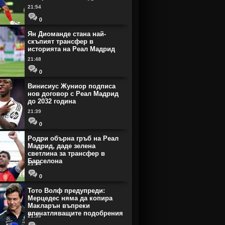
21:54
0
Ян Диоманде стана най-
скъпият трансфер в
историята на Реал Мадрид
21:48
0
Винисиус Жуниор подписа
нов договор с Реал Мадрид
до 2032 година
21:39
0
Родри обърна гръб на Реал
Мадрид, даде зелена
светлина за трансфер в
Барселона
21:34
0
Тото Волф предупреди:
Мерцедес няма да копира
Макларън въпреки
впечатляващите подобрения
21:33