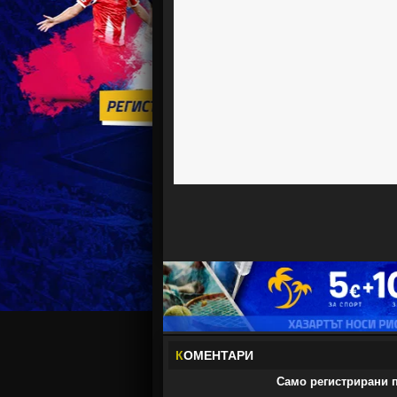
К
ОМЕНТАРИ
Само регистрирани п