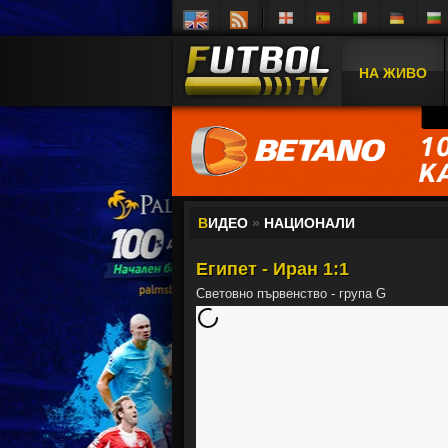
НА ЖИВО
В
ИДЕО
»
НАЦИОНАЛИ
Египет - Иран 1:1
Световно първенство - група G