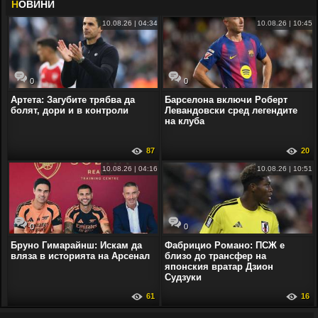
Н
ОВИНИ
10.08.26 | 04:34
10.08.26 | 10:45
0
0
Артета: Загубите трябва да
Барселона включи Роберт
болят, дори и в контроли
Левандовски сред легендите
на клуба
87
20
10.08.26 | 04:16
10.08.26 | 10:51
0
0
Бруно Гимарайнш: Искам да
Фабрицио Романо: ПСЖ е
вляза в историята на Арсенал
близо до трансфер на
японския вратар Дзион
Судзуки
61
16