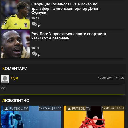
Фабрицио Романо: ПСЖ е близо до
трансфер на японския вратар Дзион
Судзуки
10:51
0
Рич Пол: У професионалните спортисти
натискът е различен
10:51
0
К
ОМЕНТАРИ
Рум
19.08.2020 | 20:50
44
Във:
Рио Фърдинанд: Джуд Белингам ще спечели Златната топка
Л
ЮБОПИТНО
19.05.26 | 17:34
19.05.26 | 17:31
FUTBOL-TV
FUTBOL-TV