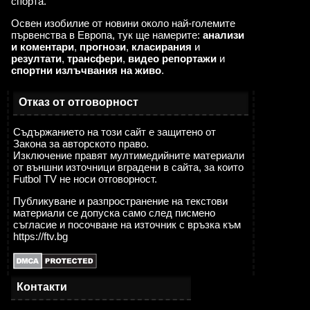
спорта.
Освен изобилие от новини около най-големите
първенства в Европа, тук ще намерите:
анализи
и коментари
,
прогнози
,
класирания
и
резултати
,
трансфери
,
видео репортажи
и
спортни излъчвания на живо
.
Отказ от отговорност
Съдържанието на този сайт е защитено от
Закона за авторското право.
Изключение правят мултимедийните материали
от външни източници вградени в сайта, за които
Futbol TV не носи отговорност.
Публикуване и разпространение на текстови
материали се допуска само след писмено
съгласие и посочване на източник с връзка към
https://ftv.bg
Контакти