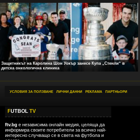
Защитникът на Каролина Шон Уокър занесе Купа „Стенли“ в
детска онкологична клиника
УСЛОВИЯ ЗА ПОЛЗВАНЕ
|
ЛИЧНИ ДАННИ
|
РЕКЛАМА
|
ПАРТНЬОРИ
F
UTBOL
TV
ftv.bg
е независима онлайн медия, целяща да
информира своите потребители за всичко най-
интересно случващо се в света на футбола и