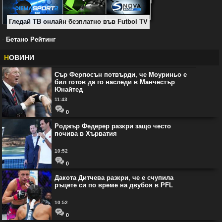
Гледай ТВ онлайн безплатно във Futbol TV
-
Бетано Рейтинг
Н
ОВИНИ
Сър Фергюсън потвърди, че Моуриньо е
бил готов да го наследи в Манчестър
Юнайтед
11:43
0
Роджър Федерер разкри защо често
почива в Хърватия
10:52
0
Дакота Дитчева разкри, че е счупила
ръцете си по време на двубоя в PFL
10:52
0