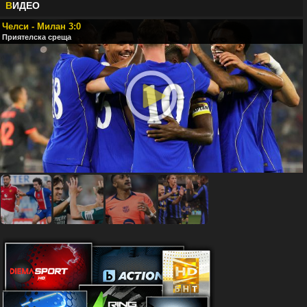
В
ИДЕО
Челси - Милан 3:0
Приятелска среща