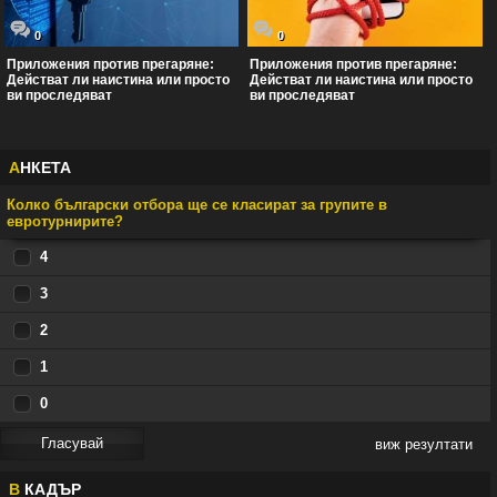
0
0
Приложения против прегаряне:
Приложения против прегаряне:
Действат ли наистина или просто
Действат ли наистина или просто
ви проследяват
ви проследяват
А
НКЕТА
Колко български отбора ще се класират за групите в
евротурнирите?
4
3
2
1
0
виж резултати
В
КАДЪР