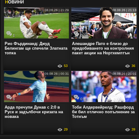
Н
ОВИНИ
08.08.26 | 21:29
08.08.26 | 21:13
1
0
Рио Фърдинанд: Джуд
Алешандре Пато е близо до
Белингам ще спечели Златната
придобиването на контролния
топка
пакет акции на Нортхемптън
53
36
09.08.26 | 00:31
08.08.26 | 21:01
0
0
Арда пречупи Дунав с 2:0 в
Тоби Алдервейрелд: Рашфорд
Русе и задълбочи кризата на
би бил отлично попълнение за
новака
Тотнъм
29
39