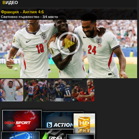
В
ИДЕО
Франция - Англия 4:6
Световно първенство - 3/4 място