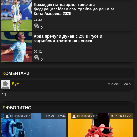
Президентът на аржентинската
федерация: Меси сам трябва да реши за
Копа Америка 2028
01:23
0
Арда пречупи Дунав с 2:0 в Русе и
задълбочи кризата на новака
00:31
0
К
ОМЕНТАРИ
Рум
19.08.2020 | 20:50
44
Във:
Рио Фърдинанд: Джуд Белингам ще спечели Златната топка
Л
ЮБОПИТНО
19.05.26 | 17:34
19.05.26 | 17:31
FUTBOL-TV
FUTBOL-TV