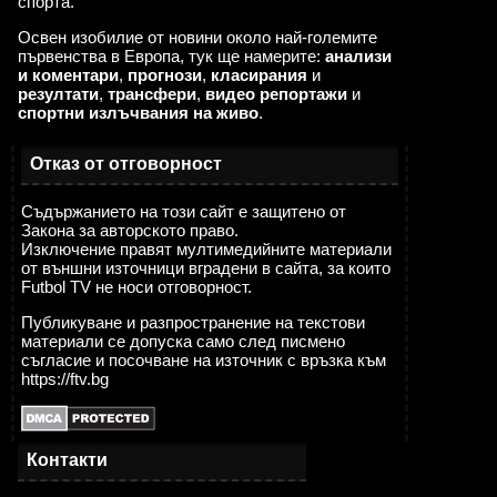
спорта.
Освен изобилие от новини около най-големите
първенства в Европа, тук ще намерите:
анализи
и коментари
,
прогнози
,
класирания
и
резултати
,
трансфери
,
видео репортажи
и
спортни излъчвания на живо
.
Отказ от отговорност
Съдържанието на този сайт е защитено от
Закона за авторското право.
Изключение правят мултимедийните материали
от външни източници вградени в сайта, за които
Futbol TV не носи отговорност.
Публикуване и разпространение на текстови
материали се допуска само след писмено
съгласие и посочване на източник с връзка към
https://ftv.bg
Контакти