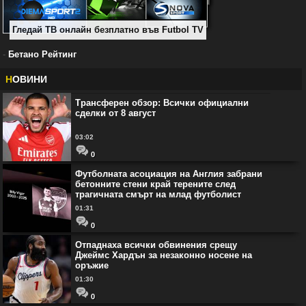
Гледай ТВ онлайн безплатно във Futbol TV
-
Бетано Рейтинг
Н
ОВИНИ
Трансферен обзор: Всички официални
сделки от 8 август
03:02
0
Футболната асоциация на Англия забрани
бетонните стени край терените след
трагичната смърт на млад футболист
01:31
0
Отпаднаха всички обвинения срещу
Джеймс Хардън за незаконно носене на
оръжие
01:30
0