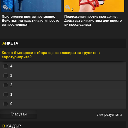
0
0
Приложения против прегаряне:
Приложения против прегаряне:
Действат ли наистина или просто
Действат ли наистина или просто
ви проследяват
ви проследяват
А
НКЕТА
Колко български отбора ще се класират за групите в
евротурнирите?
4
3
2
1
0
виж резултати
В
КАДЪР