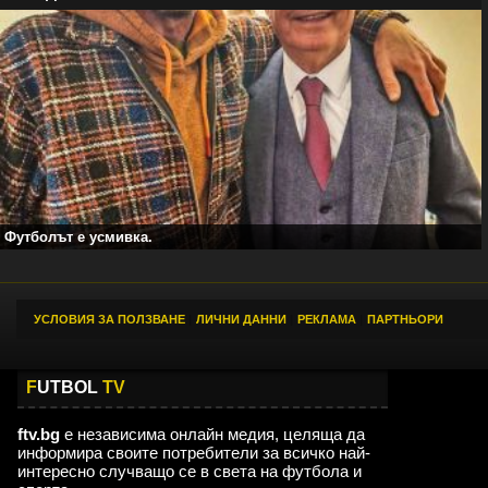
Футболът е усмивка.
УСЛОВИЯ ЗА ПОЛЗВАНЕ
|
ЛИЧНИ ДАННИ
|
РЕКЛАМА
|
ПАРТНЬОРИ
F
UTBOL
TV
ftv.bg
е независима онлайн медия, целяща да
информира своите потребители за всичко най-
интересно случващо се в света на футбола и