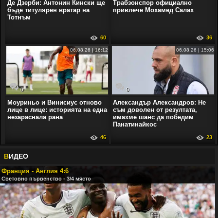
Де Дзерби: Антонин Кински ще
Трабзонспор официално
бъде титулярен вратар на
привлече Мохамед Салах
Тотнъм
60
36
06.08.26 | 16:12
06.08.26 | 15:06
0
0
Моуриньо и Винисиус отново
Александър Александров: Не
лице в лице: историята на една
съм доволен от резултата,
незараснала рана
имахме шанс да победим
Панатинайкос
46
23
В
ИДЕО
Франция - Англия 4:6
Световно първенство - 3/4 място