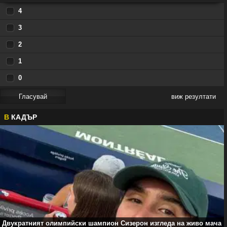
4
3
2
1
0
виж резултати
В
КАДЪР
Двукратният олимпийски шампион Сизерон изгледа на живо мача