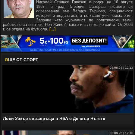
Николай Стоянов Гавазов е роден на 16 август
1967г. в град Пловдив. Завърша висшето си
образование във Велико Търново, специалност
история и педагогика, а по-късно учи психология.
Започва като журналист по политически теми,
работил е за вестник „Нов Живот”, както и за няколко сайта. От 2008
г. се отдава на футбола.
[...]
О
ЩЕ ОТ СПОРТ
06.08.26 | 12:12
Лони Уокър се завръща в НБА с Денвър Нъгетс
06.08.26 | 12:10