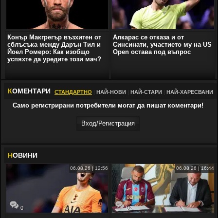
Конър Макгрегър възхитен от
Алкарас се отказа и от
сблъсъка между Дарън Тил и
Синсинати, участието му на US
Йоел Ромеро: Как изобщо
Open остава под въпрос
успяхте да уредите този мач?
К
ОМЕНТАРИ
СТАНДАРТНО
|
НАЙ-НОВИ
|
НАЙ-СТАРИ
|
НАЙ-ХАРЕСВАНИ
Само регистрирани потребители могат да пишат коментари!
Вход/Регистрaция
Н
ОВИНИ
06.08.26 | 12:56
06.08.26 | 16:44
0
0