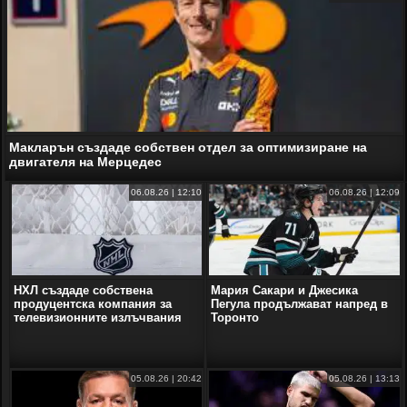
Макларън създаде собствен отдел за оптимизиране на
двигателя на Мерцедес
06.08.26 | 12:10
06.08.26 | 12:09
НХЛ създаде собствена
Мария Сакари и Джесика
продуцентска компания за
Пегула продължават напред в
телевизионните излъчвания
Торонто
05.08.26 | 20:42
05.08.26 | 13:13