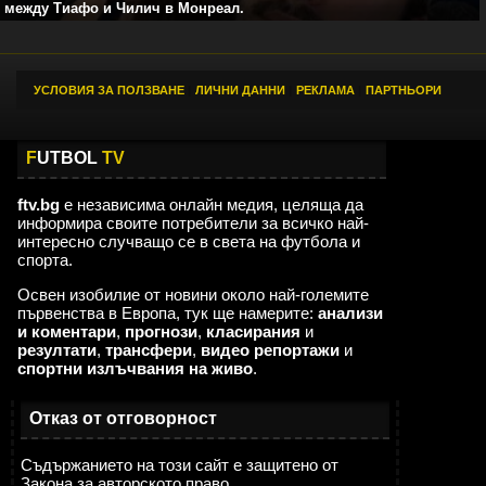
между Тиафо и Чилич в Монреал.
УСЛОВИЯ ЗА ПОЛЗВАНЕ
|
ЛИЧНИ ДАННИ
|
РЕКЛАМА
|
ПАРТНЬОРИ
F
UTBOL
TV
ftv.bg
е независима онлайн медия, целяща да
информира своите потребители за всичко най-
интересно случващо се в света на футбола и
спорта.
Освен изобилие от новини около най-големите
първенства в Европа, тук ще намерите:
анализи
и коментари
,
прогнози
,
класирания
и
резултати
,
трансфери
,
видео репортажи
и
спортни излъчвания на живо
.
Отказ от отговорност
Съдържанието на този сайт е защитено от
Закона за авторското право.