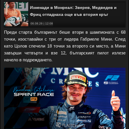
Изненади в Монреал: Зверев, Медведев и
Фриц отпаднаха още във втория кръг
06.08.26 | 12:08
Преди старта българинът беше втори в шампионата с 68
точки, изоставайки с три от лидера Габриеле Мини. След
като Цолов спечели 18 точки за второто си място, а Мини
завърши четвърти и взе 12, българският пилот излезе
начело в подреждането.