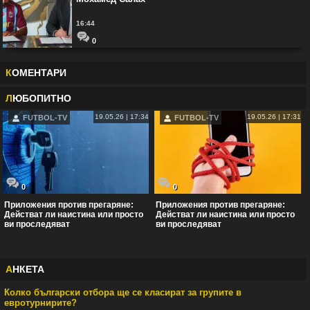
16:44
0
К
ОМЕНТАРИ
Л
ЮБОПИТНО
19.05.26 | 17:34
19.05.26 | 17:31
FUTBOL-TV
FUTBOL-TV
0
0
Приложения против прегаряне:
Приложения против прегаряне:
Действат ли наистина или просто
Действат ли наистина или просто
ви проследяват
ви проследяват
А
НКЕТА
Колко български отбора ще се класират за групите в
евротурнирите?