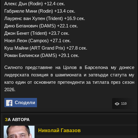
Алекс Дън (Rodin) +12.4 сек.
Габриеле Мини (Rodin) +13.4 сек.
Лауренс ван Хупен (Trident) +16.9 сек.
Дино Беганович (DAMS) +22.1 сек.
Джон Бенет (Trident) +23.7 сек.
Ноел Леон (Campos) +27.1 сек.
Куш Майни (ART Grand Prix) +27.8 сек.
Роман Билински (DAMS) +29.1 сек.
Силното представяне на Цолов в Барселона му донесе
лидерската позиция в шампионата и затвърди статута му
като един от основните претенденти за титлата през сезон
2026.
Сподели
110
З
А АВТОРА
Николай Гавазов