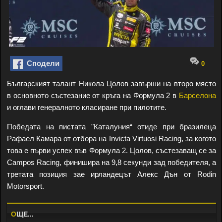
Сподели
0
Българският талант Никола Цолов завърши на второ място
в основното състезание от кръга на Формула 2 в
Барселона
и оглави генералното класиране при пилотите.
Победата на пистата "Каталуния“ отиде при бразилеца
Рафаел Камара от отбора на Invicta Virtuosi Racing, за когото
това е първи успех във Формула 2. Цолов, състезаващ се за
Campos Racing, финишира на 9,8 секунди зад победителя, а
третата позиция зае ирландецът Алекс Дън от Rodin
Motorsport.
O
ЩЕ...