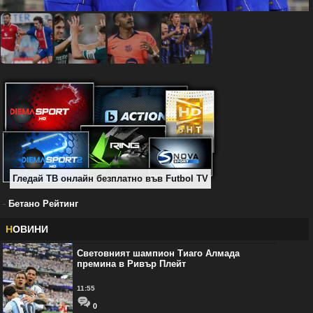
Гледай ТВ онлайн безплатно във Futbol TV
-
Бетано Рейтинг
Н
ОВИНИ
Световният шампион Тиаго Алмада
премина в Ривър Плейт
11:55
0