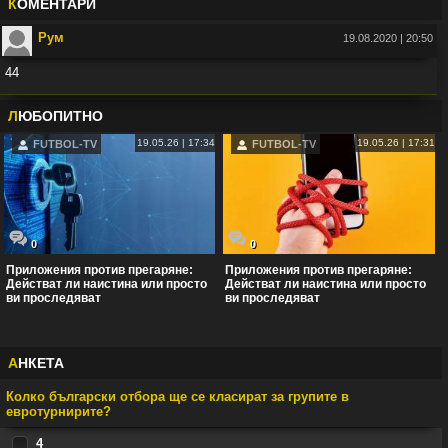
К
ОМЕНТАРИ
Рум
19.08.2020 | 20:50
44
Във:
Рио Фърдинанд: Джуд Белингам ще спечели Златната топка
Л
ЮБОПИТНО
19.05.26 | 17:34
19.05.26 | 17:31
FUTBOL-TV
FUTBOL-TV
0
0
Приложения против прегаряне:
Приложения против прегаряне:
Действат ли наистина или просто
Действат ли наистина или просто
ви проследяват
ви проследяват
А
НКЕТА
Колко български отбора ще се класират за групите в
евротурнирите?
4