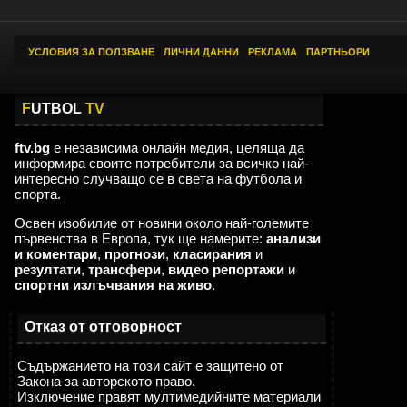
УСЛОВИЯ ЗА ПОЛЗВАНЕ
|
ЛИЧНИ ДАННИ
|
РЕКЛАМА
|
ПАРТНЬОРИ
F
UTBOL
TV
ftv.bg
е независима онлайн медия, целяща да
информира своите потребители за всичко най-
интересно случващо се в света на футбола и
спорта.
Освен изобилие от новини около най-големите
първенства в Европа, тук ще намерите:
анализи
и коментари
,
прогнози
,
класирания
и
резултати
,
трансфери
,
видео репортажи
и
спортни излъчвания на живо
.
Отказ от отговорност
Съдържанието на този сайт е защитено от
Закона за авторското право.
Изключение правят мултимедийните материали