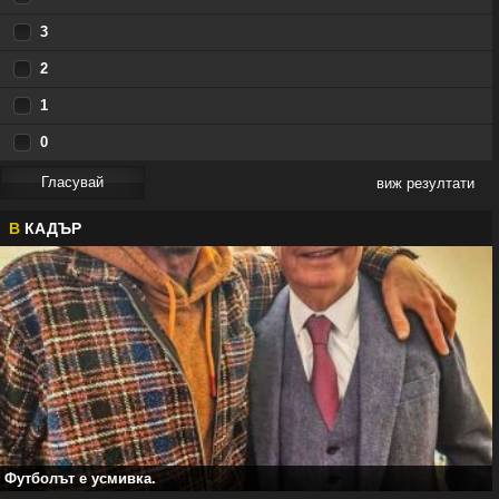
3
2
1
0
виж резултати
В
КАДЪР
Футболът е усмивка.