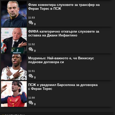
Флик коментира слуховете за трансфер на
Феран Торес в ПСЖ
11:53
0
ФИФА категорично отхвърли слуховете за
оставка на Джани Инфантино
11:52
0
Моуриньо: Най-важното е, че Винисиус
поднови договора си
11:51
0
ПСЖ е уведомил Барселона за договорка
с Феран Торес
11:50
0