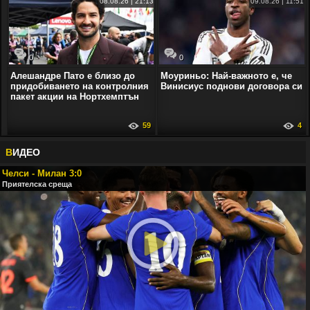
08.08.26 | 21:13
09.08.26 | 11:51
0
0
Алешандре Пато е близо до
Моуриньо: Най-важното е, че
придобиването на контролния
Винисиус поднови договора си
пакет акции на Нортхемптън
59
4
В
ИДЕО
Челси - Милан 3:0
Приятелска среща