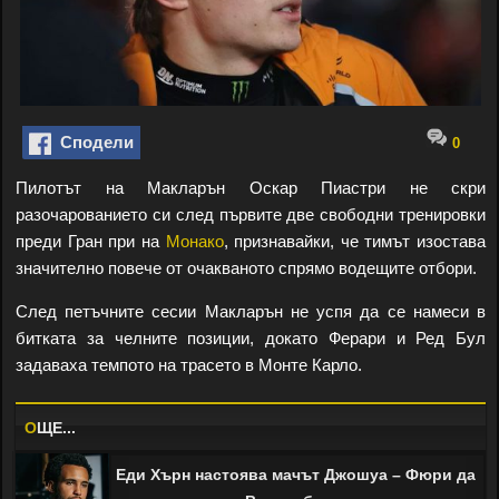
Сподели
0
Пилотът на Макларън Оскар Пиастри не скри
разочарованието си след първите две свободни тренировки
преди Гран при на
Монако
, признавайки, че тимът изостава
значително повече от очакваното спрямо водещите отбори.
След петъчните сесии Макларън не успя да се намеси в
битката за челните позиции, докато Ферари и Ред Бул
задаваха темпото на трасето в Монте Карло.
O
ЩЕ...
Еди Хърн настоява мачът Джошуа – Фюри да