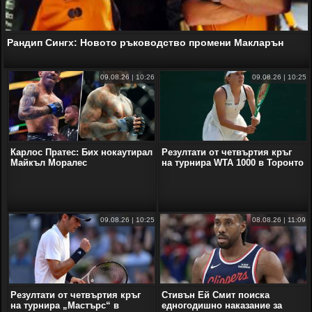
Рандип Сингх: Новото ръководство промени Макларън
09.08.26 | 10:26
09.08.26 | 10:25
Карлос Пратес: Бих нокаутирал
Резултати от четвъртия кръг
Майкъл Моралес
на турнира WTA 1000 в Торонто
09.08.26 | 10:25
08.08.26 | 11:09
Резултати от четвъртия кръг
Стивън Ей Смит поиска
на турнира „Мастърс“ в
едногодишно наказание за