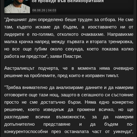
се проведе във Великобритания
08.08.26 | 04:03
"Днешният ден определено беше труден за отбора. Не сме
там, където искаме да бъдем, а изоставането ни от
лидерите е по-голямо, отколкото очаквахме. Направихме
малка крачка напред между първата и втората тренировка,
но все още губим около секунда, което показва колко
работа ни предстои“, заяви Пиастри.
Австралиецът подчерта, че в момента няма очевидно
решение на проблемите, пред които е изправен тимът.
"Трябва внимателно да анализираме данните и да намерим
отговорите още тази нощ, защото в сегашното си състояние
просто не сме достатъчно бързи. Няма едно конкретно
решение, което изведнъж да промени всичко, но ще
разгледаме всички възможности, за да намерим
допълнително представяне и да бъдем по-
конкурентоспособни през останалата част от уикенда“,