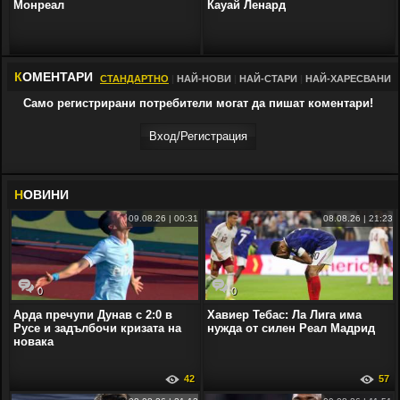
Монреал
Кауай Ленард
К
ОМЕНТАРИ
СТАНДАРТНО
|
НАЙ-НОВИ
|
НАЙ-СТАРИ
|
НАЙ-ХАРЕСВАНИ
Само регистрирани потребители могат да пишат коментари!
Вход/Регистрaция
Н
ОВИНИ
09.08.26 | 00:31
08.08.26 | 21:23
0
0
Арда пречупи Дунав с 2:0 в
Хавиер Тебас: Ла Лига има
Русе и задълбочи кризата на
нужда от силен Реал Мадрид
новака
42
57