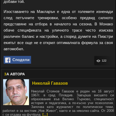
добави той.
Изоставането на Макларън е една от големите изненади
след петъчните тренировки, особено предвид силното
представяне на отбора в началото на сезона. В Монако
обаче спецификата на уличното трасе често изисква
различен баланс и настройки, а според думите на Пиастри
екипът все още не е открил оптималната формула за своя
автомобил.
Сподели
122
З
А АВТОРА
Николай Гавазов
Николай Стоянов Гавазов е роден на 16 август
1967г. в град Пловдив. Завърша висшето си
образование във Велико Търново, специалност
история и педагогика, а по-късно учи психология.
Започва като журналист по политически теми,
работил е за вестник „Нов Живот”, както и за няколко сайта. От 2008
г. се отдава на футбола.
[...]