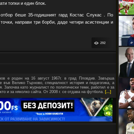
ати топки и един блок.
 отбор беше 35-годишният гард Костас Слукас . По
точки, направи три борби, даде четири асистенции и
292
зов е роден на 16 август 1967г. в град Пловдив. Завърша
е във Велико Търново, специалност история и педагогика, а
я. Започва като журналист по политически теми, работил е за
кто и за няколко сайта. От 2008 г. се отдава на футбола.
[...]