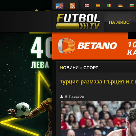
НА ЖИВО
Н
ОВИНИ
»
СПОРТ
Турция размаза Гърция и е
Н. Гавазов