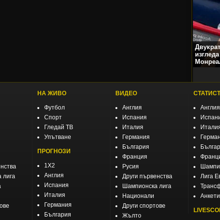
Двукра
изгледа
Монреа
НА ЖИВО
ВИДЕО
СТАТИС
Футбол
Англия
Англия
Спорт
Испания
Испан
Гледай ТВ
Италия
Итали
Упътване
Германия
Герма
България
Бълга
ПРОГНОЗИ
Франция
Франц
1X2
енства
Русия
Шампио
Англия
 лига
Други първенства
Лига Е
Испания
а
Шампионска лига
Транс
Италия
Национали
Анкети
Германия
тове
Други спортове
LIVESCO
България
Жълто