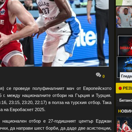
Гледа
0
ия) се проведе полуфиналният мач от Европейското
РЕЗ
5 г. между националните отбори на Гърция и Турция.
-
Бетано
6, 23:15, 23:20, 22:17) в полза на турския отбор. Така
а на Евробаскет 2025.
Н
ОВИ
я национален отбор е 27-годишният център Ерджан
чки, да направи шест борби, да даде две асистенции,