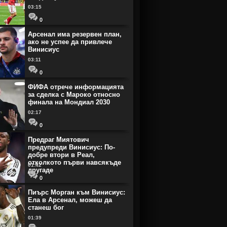
03:15
0
Арсенал има резервен план,
ако не успее да привлече
Винисиус
03:11
0
ФИФА отрече информацията
за сделка с Мароко относно
финала на Мондиал 2030
02:17
0
Предраг Миятович
предупреди Винисиус: По-
добре втори в Реал,
отколкото първи навсякъде
01:42
другаде
0
Пиърс Морган към Винисиус:
Ела в Арсенал, можеш да
станеш бог
01:39