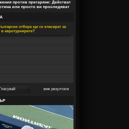
ения против прегаряне: Действат
стина или просто ви проследяват
А
ългарски отбора ще се класират за
е в евротурнирите?
виж резултати
ЪР