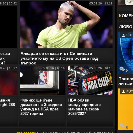
8.26 | 20:42
05.08.26 | 13:13
К
ОМЕ
Л
ЮБО
FUT
ъсъка
Алкарас се отказа и от Синсинати,
ак
участието му на US Open остава под
ач?
въпрос
8.26 | 10:17
05.08.26 | 10:16
05.08.26 | 10:15
0
Прилож
ли наи
FUT
авния
Финикс ще бъде
НБА обяви
ight 288
домакин на Звездния
международните
уикенд на НБА през
мачове за сезон
2027 година
2026/2027
0