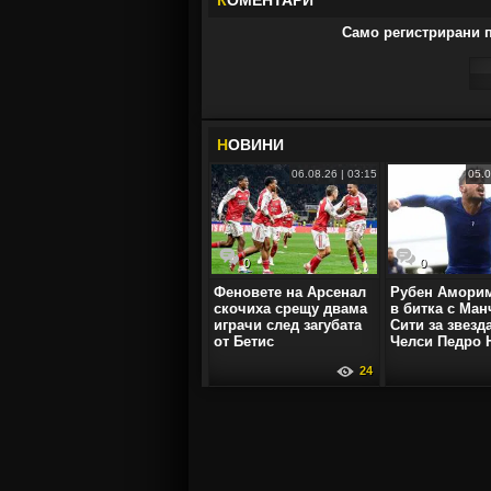
К
ОМЕНТАРИ
Само регистрирани п
Н
ОВИНИ
06.08.26 | 03:15
05.0
0
0
Феновете на Арсенал
Рубен Аморим
скочиха срещу двама
в битка с Ман
играчи след загубата
Сити за звезд
от Бетис
Челси Педро 
24