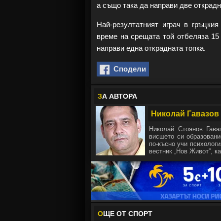
а също така да направи две открадн
Най-резултатният играч в гръцкия
време на срещата той отбеляза 15 
направи една открадната топка.
Сподели
З
А АВТОРА
Николай Гавазов
Николай Стоянов Гава
висшето си образовани
по-късно учи психологи
вестник „Нов Живот”, ка
О
ЩЕ ОТ СПОРТ