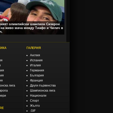
тният олимпийски шампион Сизерон
 на живо мача между Тиафо и Чилич в
л.
ТИКА
ГАЛЕРИЯ
Англия
ия
Испания
я
Италия
ния
Германия
рия
България
ия
Франция
нска лига
Други първенства
вропа
Шампионска лига
фери
Национали
Спорт
Жълто
RE
.GIF