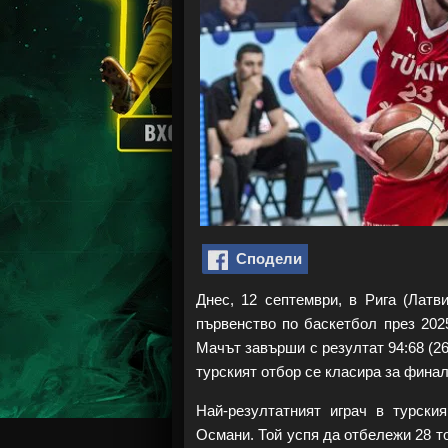
Сподели
Днес, 12 септември, в Рига (Латв
първенство по баскетбол през 202
Мачът завърши с резултат 94:68 (26:1
турският отбор се класира за финал
Най-резултатният играч в турски
Османи. Той успя да отбележи 28 то