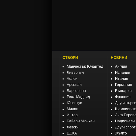
ОТБОРИ
НОВИНИ
Манчестър Юнайтед
Англия
Ливърпул
Испания
Челси
Италия
Арсенал
Германия
Барселона
България
Реал Мадрид
Франция
Ювентус
Други първ
Милан
Шампионска
Интер
Лига Европ
Байерн Мюнхен
Национали
Левски
Други спор
ЦСКА
Жълто