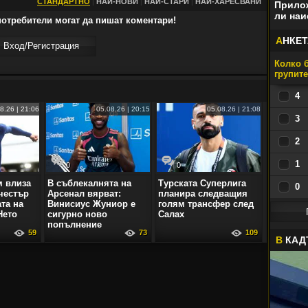
СТАНДАРТНО
|
НАЙ-НОВИ
|
НАЙ-СТАРИ
|
НАЙ-ХАРЕСВАНИ
Прилож
ли наи
отребители могат да пишат коментари!
А
НКЕТ
Вход/Регистрaция
Колко б
групит
4
8.26 | 21:06
05.08.26 | 20:15
05.08.26 | 21:08
3
2
1
0
0
 влиза
В съблекалнята на
Турската Суперлига
0
честър
Арсенал вярват:
планира следващия
ата на
Винисиус Жуниор е
голям трансфер след
Нето
сигурно ново
Салах
попълнение
59
73
109
В
КАД