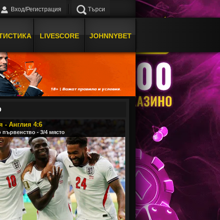
Вход/Регистрация
Търси
ТИСТИКА
LIVESCORE
JOHNNYBET
О
 - Англия 4:6
 първенство - 3/4 място