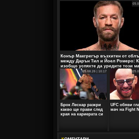
05.0
Конър Макгрегър възхитен от сбл
между Дарън Тил и Йоел Ромеро: К
изобщо успяхте да уредите този м
05.08.26 | 10:17
05.0
Брок Леснар разкри
UFC обяви гл
какво ще прави след
мач на Fight N
края на кариерата си