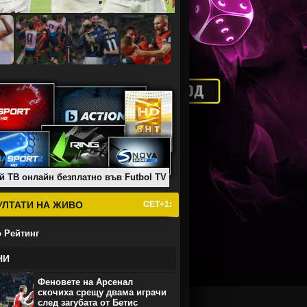
й ТВ онлайн безплатно във Futbol TV
УЛТАТИ НА ЖИВО
СЕТ+1:
 Рейтинг
НИ
Феновете на Арсенал
скочиха срещу двама играчи
след загубата от Бетис