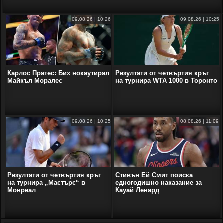
09.08.26 | 10:26
09.08.26 | 10:25
Карлос Пратес: Бих нокаутирал
Резултати от четвъртия кръг
Майкъл Моралес
на турнира WTA 1000 в Торонто
09.08.26 | 10:25
08.08.26 | 11:09
Резултати от четвъртия кръг
Стивън Ей Смит поиска
на турнира „Мастърс“ в
едногодишно наказание за
Монреал
Кауай Ленард