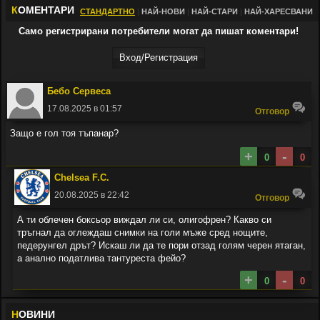
К
ОМЕНТАРИ
СТАНДАРТНО
|
НАЙ-НОВИ
|
НАЙ-СТАРИ
|
НАЙ-ХАРЕСВАНИ
Само регистрирани потребители могат да пишат коментари!
Вход/Регистрaция
Бeбо Сервеса
17.08.2025 в 01:57
Oтговор
Защо е гол тоя тъпанар?
+
-
0
0
Chelsea F.C.
20.08.2025 в 22:42
Oтговор
А ти облечен боксьор виждал ли си, олигофрен? Какво си
тръгнал да оглеждаш снимки на голи мъже сред нощите,
педерунгел дрът? Искаш ли да те пори отзад голям черен ятаган,
а анално податлива тантуреста фейо?
+
-
0
0
Н
ОВИНИ