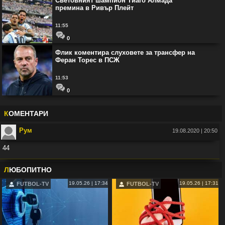
Световният шампион Тиаго Алмада
премина в Ривър Плейт
11:55
0
Флик коментира слуховете за трансфер на
Феран Торес в ПСЖ
11:53
0
К
ОМЕНТАРИ
Рум
19.08.2020 | 20:50
44
Във:
Рио Фърдинанд: Джуд Белингам ще спечели Златната топка
Л
ЮБОПИТНО
19.05.26 | 17:34
19.05.26 | 17:31
FUTBOL-TV
FUTBOL-TV