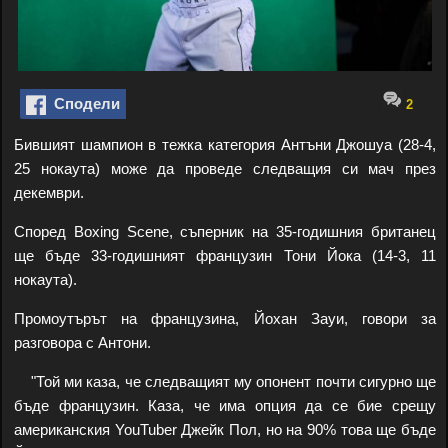
Сподели
2
Бившият шампион в тежка категория Антъни Джошуа (28-4,
25 нокаута) може да проведе следващия си мач през
декември.
Според Boxing Scene, съперник на 35-годишния британец
ще бъде 33-годишният французин Тони Йока (14-3, 11
нокаута).
Промоутърът на французина, Йохан Зауи, говори за
разговора с Антони.
"Той ми каза, че следващият му опонент почти сигурно ще
бъде французин. Каза, че има опция да се бие срещу
американския YouTuber Джейк Пол, но на 90% това ще бъде