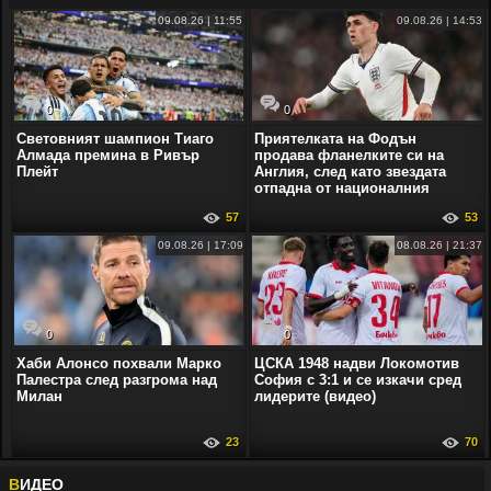
09.08.26 | 11:55
09.08.26 | 14:53
0
0
Световният шампион Тиаго
Приятелката на Фодън
Алмада премина в Ривър
продава фланелките си на
Плейт
Англия, след като звездата
отпадна от националния
57
53
09.08.26 | 17:09
08.08.26 | 21:37
0
0
Хаби Алонсо похвали Марко
ЦСКА 1948 надви Локомотив
Палестра след разгрома над
София с 3:1 и се изкачи сред
Милан
лидерите (видео)
23
70
В
ИДЕО