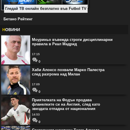
Гледай ТВ онлайн безплатно във Futbol TV
-
Бетано Рейтинг
Н
ОВИНИ
Моуриньо въвежда строги дисциплинарни
правила в Реал Мадрид
17:15
0
Хаби Алонсо похвали Марко Палестра
след разгрома над Милан
17:09
0
Приятелката на Фодън продава
фланелките си на Англия, след като
звездата отпадна от националния
14:53
0