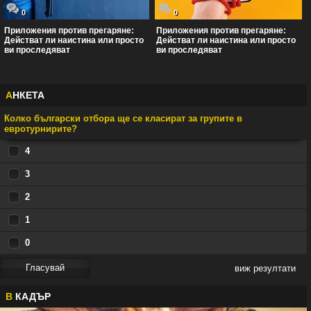
0
0
Приложения против прегаряне:
Приложения против прегаряне:
Действат ли наистина или просто
Действат ли наистина или просто
ви проследяват
ви проследяват
А
НКЕТА
Колко български отбора ще се класират за групите в
евротурнирите?
4
3
2
1
0
виж резултати
В
КАДЪР