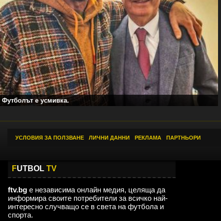
Футболът е усмивка.
УСЛОВИЯ ЗА ПОЛЗВАНЕ
|
ЛИЧНИ ДАННИ
|
РЕКЛАМА
|
ПАРТНЬОРИ
F
UTBOL
TV
ftv.bg
е независима онлайн медия, целяща да
информира своите потребители за всичко най-
интересно случващо се в света на футбола и
спорта.