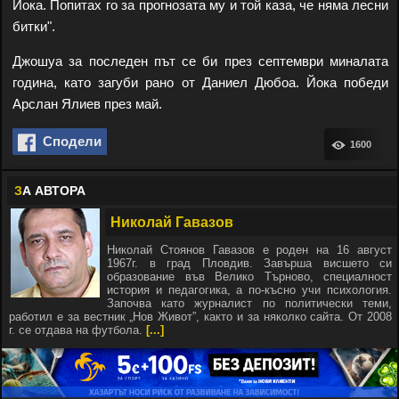
Йока. Попитах го за прогнозата му и той каза, че няма лесни
битки".
Джошуа за последен път се би през септември миналата
година, като загуби рано от Даниел Дюбоа. Йока победи
Арслан Ялиев през май.
Сподели
1600
З
А АВТОРА
Николай Гавазов
Николай Стоянов Гавазов е роден на 16 август
1967г. в град Пловдив. Завърша висшето си
образование във Велико Търново, специалност
история и педагогика, а по-късно учи психология.
Започва като журналист по политически теми,
работил е за вестник „Нов Живот”, както и за няколко сайта. От 2008
г. се отдава на футбола.
[...]