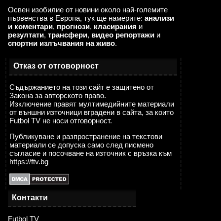
Освен изобилие от новини около най-големите
първенства в Европа, тук ще намерите:
анализи
и коментари
,
прогнози
,
класирания
и
резултати
,
трансфери
,
видео репортажи
и
спортни излъчвания на живо
.
Отказ от отговорност
Съдържанието на този сайт е защитено от
Закона за авторското право.
Изключение правят мултимедийните материали
от външни източници вградени в сайта, за които
Futbol TV не носи отговорност.
Публикуване и разпространение на текстови
материали се допуска само след писмено
съгласие и посочване на източник с връзка към
https://ftv.bg
Контакти
Futbol TV