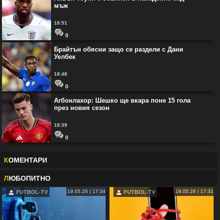
мъж
18:51
0
Брайтън обясни защо се раздели с Дани
Уелбек
18:48
0
Агбонлахор: Шешко ще вкара поне 15 гола
през новия сезон
18:39
0
К
ОМЕНТАРИ
Л
ЮБОПИТНО
19.05.26 | 17:34
19.05.26 | 17:31
FUTBOL-TV
FUTBOL-TV