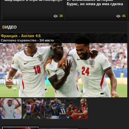
Бурас, но няма да има сделка
38
45
В
ИДЕО
Франция - Англия 4:6
Световно първенство - 3/4 място