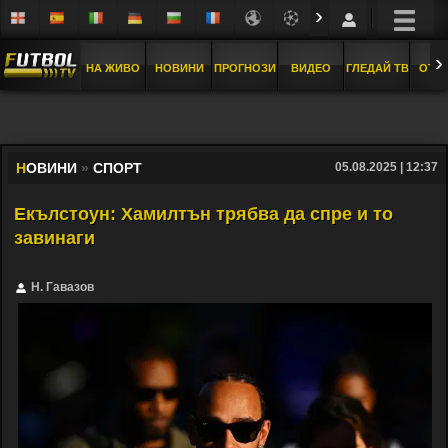
›
›
НА ЖИВО
НОВИНИ
ПРОГНОЗИ
ВИДЕО
ГЛЕДАЙ ТВ
ОТБ
Н
ОВИНИ
»
СПОРТ
05.08.2025 | 12:37
Екълстоун: Хамилтън трябва да спре и то
завинаги
Н. Гавазов