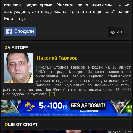
направи преди време. Човекът не е измамник. Но се
заблуждава, ако продължава. Трябва да спре сега“, заяви
Екълстоун.
Сподели
263
З
А АВТОРА
Николай Гавазов
Николай Стоянов Гавазов е роден на 16 август
1967г. в град Пловдив. Завърша висшето си
образование във Велико Търново, специалност
история и педагогика, а по-късно учи психология.
Започва като журналист по политически теми,
работил е за вестник „Нов Живот”, както и за няколко сайта. От 2008
г. се отдава на футбола.
[...]
О
ЩЕ ОТ СПОРТ
07.08.26 | 10:07