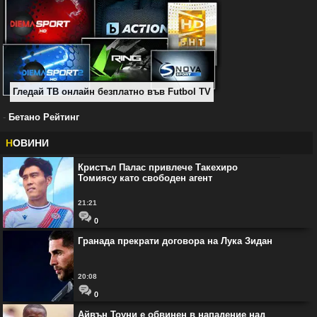
Гледай ТВ онлайн безплатно във Futbol TV
-
Бетано Рейтинг
Н
ОВИНИ
Кристъл Палас привлече Такехиро
Томиясу като свободен агент
21:21
0
Гранада прекрати договора на Лука Зидан
20:08
0
Айвън Тоуни е обвинен в нападение над