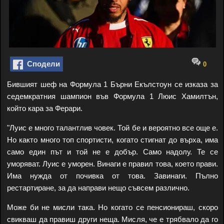
Сподели
0
Бившият шеф на Формула 1 Бърни Екълстоун се изказа за
седемкратния шампион във Формула 1 Люис Хамилтън,
който кара за Ферари.
"Луис е много талантлив човек. Той бе и вероятно все още е.
Но както много топ спортисти, когато стигнат до върха, има
само един път и той не е добър. Само надолу. Те се
уморяват. Луис е уморен. Винаги е правил това, което прави.
Има нужда от почивка от това. Завинаги. Пълно
рестартиране, за да направи нещо съвсем различно.
Може би не мисли така. Но когато се пенсионираш, скоро
свикваш да правиш други неща. Мисля, че е трябвало да го