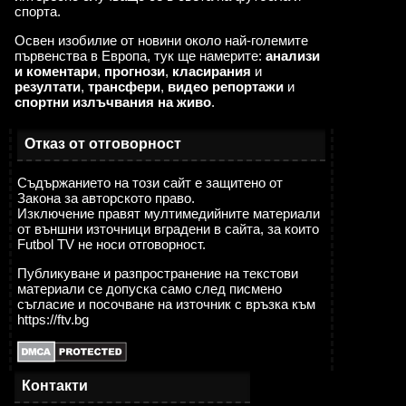
спорта.
Освен изобилие от новини около най-големите
първенства в Европа, тук ще намерите:
анализи
и коментари
,
прогнози
,
класирания
и
резултати
,
трансфери
,
видео репортажи
и
спортни излъчвания на живо
.
Отказ от отговорност
Съдържанието на този сайт е защитено от
Закона за авторското право.
Изключение правят мултимедийните материали
от външни източници вградени в сайта, за които
Futbol TV не носи отговорност.
Публикуване и разпространение на текстови
материали се допуска само след писмено
съгласие и посочване на източник с връзка към
https://ftv.bg
Контакти