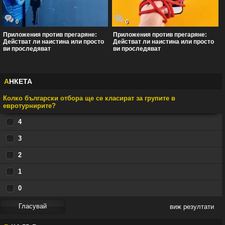
0
0
Приложения против прегаряне:
Приложения против прегаряне:
Действат ли наистина или просто
Действат ли наистина или просто
ви проследяват
ви проследяват
А
НКЕТА
Колко български отбора ще се класират за групите в
евротурнирите?
4
3
2
1
0
виж резултати