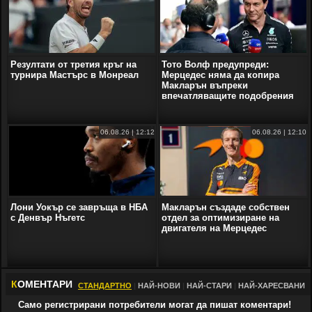
Резултати от третия кръг на
Тото Волф предупреди:
турнира Мастърс в Монреал
Мерцедес няма да копира
Макларън въпреки
впечатляващите подобрения
06.08.26 | 12:12
06.08.26 | 12:10
Лони Уокър се завръща в НБА
Макларън създаде собствен
с Денвър Нъгетс
отдел за оптимизиране на
двигателя на Мерцедес
К
ОМЕНТАРИ
СТАНДАРТНО
|
НАЙ-НОВИ
|
НАЙ-СТАРИ
|
НАЙ-ХАРЕСВАНИ
Само регистрирани потребители могат да пишат коментари!