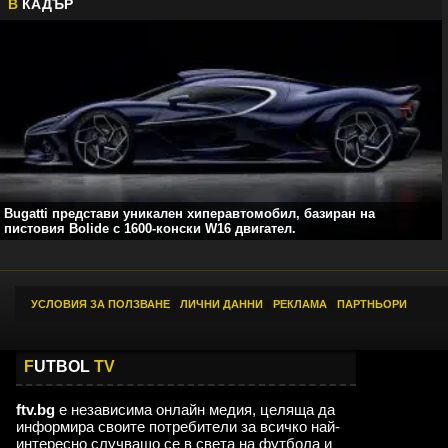
В
КАДЪР
Bugatti представи уникален хиперавтомобил, базиран на
пистовия Bolide с 1600-конски W16 двигател.
УСЛОВИЯ ЗА ПОЛЗВАНЕ
|
ЛИЧНИ ДАННИ
|
РЕКЛАМА
|
ПАРТНЬОРИ
F
UTBOL
TV
ftv.bg
е независима онлайн медия, целяща да
информира своите потребители за всичко най-
интересно случващо се в света на футбола и