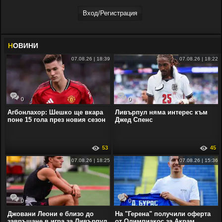
Вход/Регистрaция
Н
ОВИНИ
07.08.26 | 18:39
07.08.26 | 18:22
0
0
Агбонлахор: Шешко ще вкара
Ливърпул няма интерес към
поне 15 гола през новия сезон
Джед Спенс
53
45
07.08.26 | 18:25
07.08.26 | 15:36
0
0
Джовани Леони е близо до
На "Герена" получили оферта
завръщане в игра за Ливърпул
от Олимпиакос за Акрам