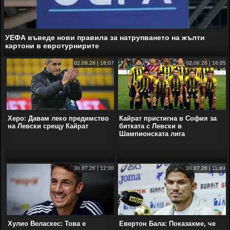
УЕФА въведе нови правила за натрупването на жълти
картони в евротурнирите
02.08.26 | 18:07
02.08.26 | 18:05
Херо: Давам леко предимство
Кайрат пристигна в София за
на Левски срещу Кайрат
битката с Левски в
Шампионската лига
30.07.26 | 12:00
30.07.26 | 11:49
Хулио Веласкес: Това е
Евертон Бала: Показахме, че