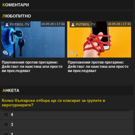
К
ОМЕНТАРИ
Л
ЮБОПИТНО
19.05.26 | 17:34
19.05.26 | 17:31
FUTBOL-TV
FUTBOL-TV
0
0
Приложения против прегаряне:
Приложения против прегаряне:
Действат ли наистина или просто
Действат ли наистина или просто
ви проследяват
ви проследяват
А
НКЕТА
Колко български отбора ще се класират за групите в
евротурнирите?
4
3
2