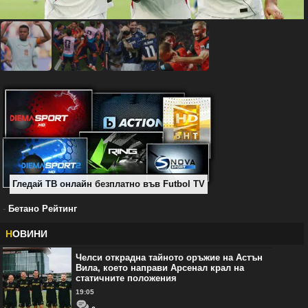
Гледай ТВ онлайн безплатно във Futbol TV
-
Бетано Рейтинг
Н
ОВИНИ
Челси открадна тайното оръжие на Астън
Вила, което направи Арсенал крал на
статичните положения
19:05