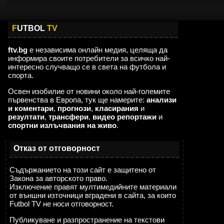
F
UTBOL
TV
ftv.bg
е независима онлайн медия, целяща да
информира своите потребители за всичко най-
интересно случващо се в света на футбола и
спорта.
Освен изобилие от новини около най-големите
първенства в Европа, тук ще намерите:
анализи
и коментари
,
прогнози
,
класирания
и
резултати
,
трансфери
,
видео репортажи
и
спортни излъчвания на живо
.
Отказ от отговорност
Съдържанието на този сайт е защитено от
Закона за авторското право.
Изключение правят мултимедийните материали
от външни източници вградени в сайта, за които
Futbol TV не носи отговорност.
Публикуване и разпространение на текстови