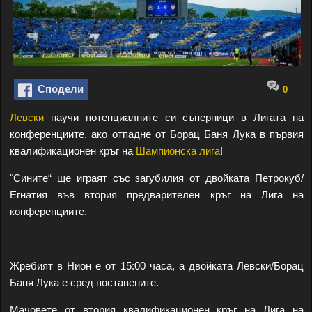
Сподели
0
Левски
научи потенциалните си съперници в Лигата на
конференциите, ако отпадне от Борац Баня Лука в първия
квалификационен кръг на
Шампионска лига
!
"Сините“ ще играят със загубилия от двойката Петрокуб/
Егнатия във втория предварителен кръг на Лига на
конференциите.
Жребият в Нион е от 15:00 часа, а двойката Левски/Борац
Баня Лука е сред поставените.
Мачовете от втория квалификационен кръг на Лига на