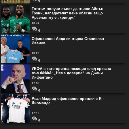
0
Тотнъм получи съвет да върне Айвън
Тоуни, нападателят вече обясни защо
Арсенал му е „криндж“
18:42
0
Официално: Арда си върна Станислав
Иванов
18:23
0
УЕФА с категорична позиция след кризата
във ФИФА: „Няма доверие“ на Джани
Инфантино
17:33
0
Реал Мадрид официално привлече Ян
Диоманде
17:16
0