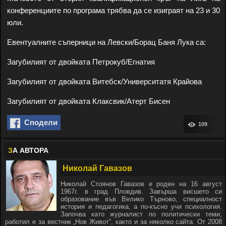
конференциите по програма трябва да се изиграят на 23 и 30
юли.
Евентуалните съперници на Левски/Борац Баня Лука са:
Загубилият от двойката Петрокуб/Егнатия
Загубилият от двойката Витебск/Университатя Крайова
Загубилият от двойката Клаксвик/Атерт Бисен
Сподели
109
З
А АВТОРА
Николай Гавазов
Николай Стоянов Гавазов е роден на 16 август
1967г. в град Пловдив. Завърша висшето си
образование във Велико Търново, специалност
история и педагогика, а по-късно учи психология.
Започва като журналист по политически теми,
работил е за вестник „Нов Живот”, както и за няколко сайта. От 2008