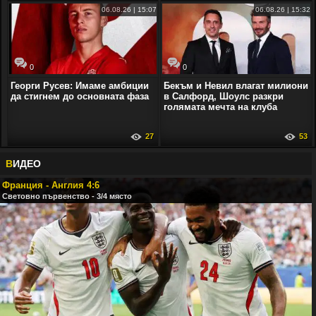
06.08.26 | 15:07
06.08.26 | 15:32
0
0
Георги Русев: Имаме амбиции
Бекъм и Невил влагат милиони
да стигнем до основната фаза
в Салфорд, Шоулс разкри
голямата мечта на клуба
27
53
В
ИДЕО
Франция - Англия 4:6
Световно първенство - 3/4 място