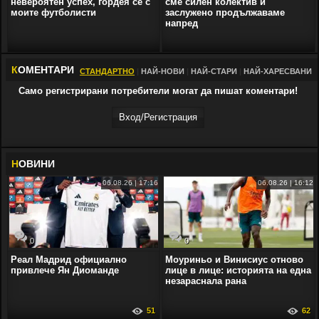
невероятен успех, гордея се с
сме силен колектив и
моите футболисти
заслужено продължаваме
напред
К
ОМЕНТАРИ
СТАНДАРТНО
|
НАЙ-НОВИ
|
НАЙ-СТАРИ
|
НАЙ-ХАРЕСВАНИ
Само регистрирани потребители могат да пишат коментари!
Вход/Регистрaция
Н
ОВИНИ
06.08.26 | 17:16
06.08.26 | 16:12
0
0
Реал Мадрид официално
Моуриньо и Винисиус отново
привлече Ян Диоманде
лице в лице: историята на една
незараснала рана
51
62