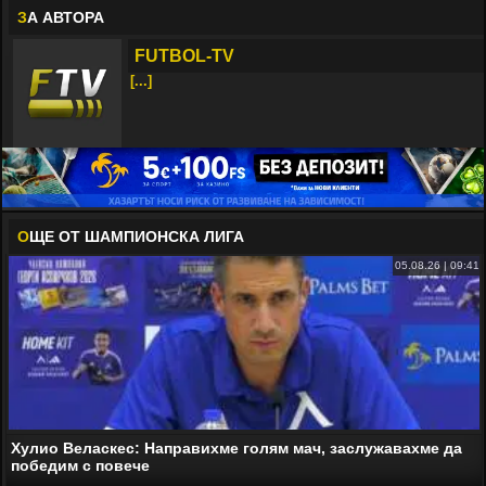
З
А АВТОРА
FUTBOL-TV
[...]
О
ЩЕ ОТ ШАМПИОНСКА ЛИГА
05.08.26 | 09:41
Хулио Веласкес: Направихме голям мач, заслужавахме да
победим с повече