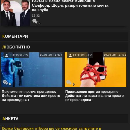
Бекъм и Невил влагат милиони в
Салфорд, Шоулс разкри голямата мечта
на клуба
15:32
0
К
ОМЕНТАРИ
Л
ЮБОПИТНО
19.05.26 | 17:34
19.05.26 | 17:31
FUTBOL-TV
FUTBOL-TV
0
0
Приложения против прегаряне:
Приложения против прегаряне:
Действат ли наистина или просто
Действат ли наистина или просто
ви проследяват
ви проследяват
А
НКЕТА
Колко български отбора ще се класират за групите в