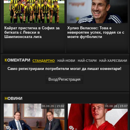
Кайрат пристигна в София за
Хулио Веласкес: Това е
битката с Левски в
невероятен успех, гордея се с
Шампионската лига
моите футболисти
К
ОМЕНТАРИ
СТАНДАРТНО
|
НАЙ-НОВИ
|
НАЙ-СТАРИ
|
НАЙ-ХАРЕСВАНИ
Само регистрирани потребители могат да пишат коментари!
Вход/Регистрaция
Н
ОВИНИ
06.08.26 | 15:02
06.08.26 | 15:07
0
0