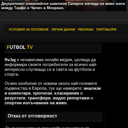
Двукратният олимпийски шампион Сизерон изгледа на живо мача
между Тиафо и Чилич в Монреал.
УСЛОВИЯ ЗА ПОЛЗВАНЕ
|
ЛИЧНИ ДАННИ
|
РЕКЛАМА
|
ПАРТНЬОРИ
F
UTBOL
TV
ftv.bg
е независима онлайн медия, целяща да
информира своите потребители за всичко най-
интересно случващо се в света на футбола и
спорта.
Освен изобилие от новини около най-големите
първенства в Европа, тук ще намерите:
анализи
и коментари
,
прогнози
,
класирания
и
резултати
,
трансфери
,
видео репортажи
и
спортни излъчвания на живо
.
Отказ от отговорност