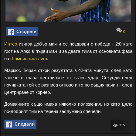
Сподели
0
Интер
изигра добър мач и се поздрави с победа - 2:0 като
гост на Аякс в първи мач и за двата тима от основната фаза
на
Шампионска лига
.
Маркюс Тюрам откри резултата в 42-ата минута, след като
засече с глава центриране от ъглов удар. Секунди след
почивката той се разписа отново и то по същия начин - след
центриране от корнер.
Домакините също имаха няколко положения, но като цяло
по-добрият тим на терена заслужено спечели.
Сподели
315