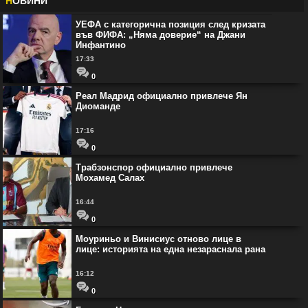
Н
ОВИНИ
УЕФА с категорична позиция след кризата
във ФИФА: „Няма доверие“ на Джани
Инфантино
17:33
0
Реал Мадрид официално привлече Ян
Диоманде
17:16
0
Трабзонспор официално привлече
Мохамед Салах
16:44
0
Моуриньо и Винисиус отново лице в
лице: историята на една незараснала рана
16:12
0