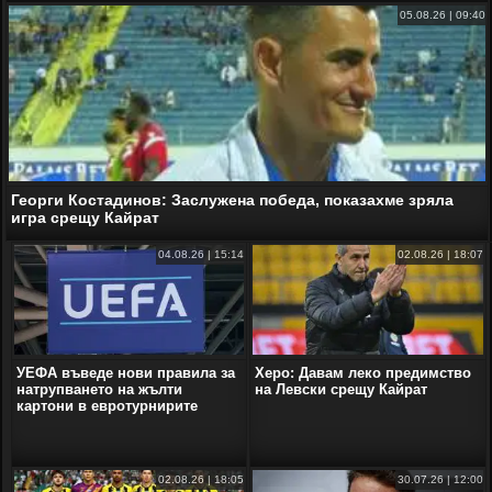
05.08.26 | 09:40
Георги Костадинов: Заслужена победа, показахме зряла
игра срещу Кайрат
04.08.26 | 15:14
02.08.26 | 18:07
УЕФА въведе нови правила за
Херо: Давам леко предимство
натрупването на жълти
на Левски срещу Кайрат
картони в евротурнирите
02.08.26 | 18:05
30.07.26 | 12:00