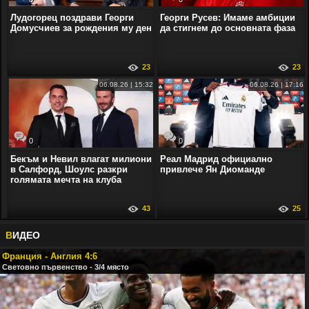
Лудогорец поздрави Георги
Георги Русев: Имаме амбиции
Домусчиев за рождения му ден
да стигнем до основната фаза
23
23
06.08.26 | 15:32
06.08.26 | 17:16
0
0
Бекъм и Невил влагат милиони
Реал Мадрид официално
в Салфорд, Шоулс разкри
привлече Ян Диоманде
голямата мечта на клуба
43
25
В
ИДЕО
Франция - Англия 4:6
Световно първенство - 3/4 място