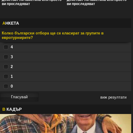
ви проследяват
ви проследяват
А
НКЕТА
Колко български отбора ще се класират за групите в
евротурнирите?
4
3
2
1
0
виж резултати
В
КАДЪР