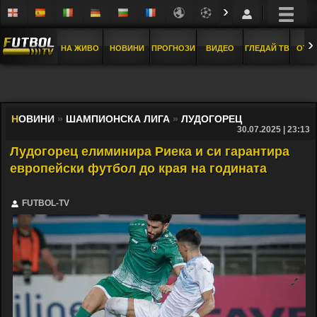
›
›
НА ЖИВО
НОВИНИ
ПРОГНОЗИ
ВИДЕО
ГЛЕДАЙ ТВ
ОТБ
Н
ОВИНИ
»
ШАМПИОНСКА ЛИГА
»
ЛУДОГОРЕЦ
30.07.2025 | 23:13
Лудогорец елиминира Риека и си гарантира
европейски футбол до края на годината
FUTBOL-TV