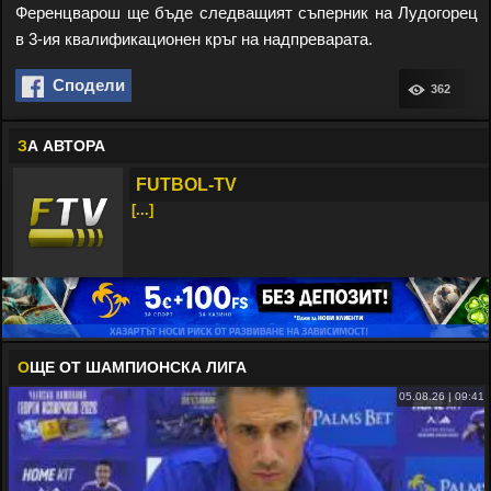
Ференцварош ще бъде следващият съперник на Лудогорец
в 3-ия квалификационен кръг на надпреварата.
Сподели
362
З
А АВТОРА
FUTBOL-TV
[...]
О
ЩЕ ОТ ШАМПИОНСКА ЛИГА
05.08.26 | 09:41