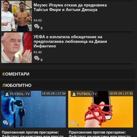
Моузес Итаума отказа да предизвика
Тайсън Фюри и Антъни Джошуа
04:02
0
УЕФА е изплатила обезщетение на
предполагаема любовница на Джани
Инфантино
01:42
0
К
ОМЕНТАРИ
Л
ЮБОПИТНО
19.05.26 | 17:34
19.05.26 | 17:31
FUTBOL-TV
FUTBOL-TV
0
0
Приложения против прегаряне:
Приложения против прегаряне:
Действат ли наистина или просто
Действат ли наистина или просто