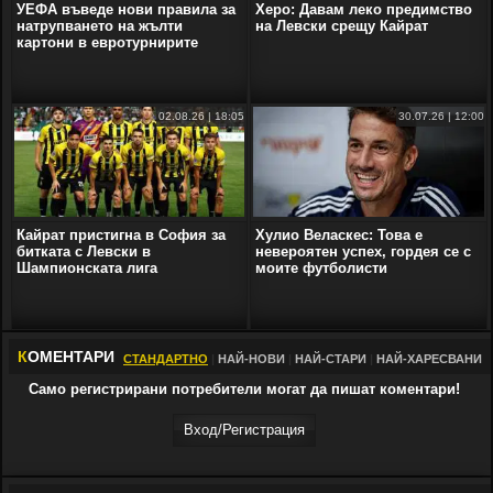
УЕФА въведе нови правила за
Херо: Давам леко предимство
натрупването на жълти
на Левски срещу Кайрат
картони в евротурнирите
02.08.26 | 18:05
30.07.26 | 12:00
Кайрат пристигна в София за
Хулио Веласкес: Това е
битката с Левски в
невероятен успех, гордея се с
Шампионската лига
моите футболисти
К
ОМЕНТАРИ
СТАНДАРТНО
|
НАЙ-НОВИ
|
НАЙ-СТАРИ
|
НАЙ-ХАРЕСВАНИ
Само регистрирани потребители могат да пишат коментари!
Вход/Регистрaция