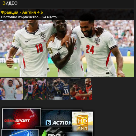
В
ИДЕО
Франция - Англия 4:6
Световно първенство - 3/4 място