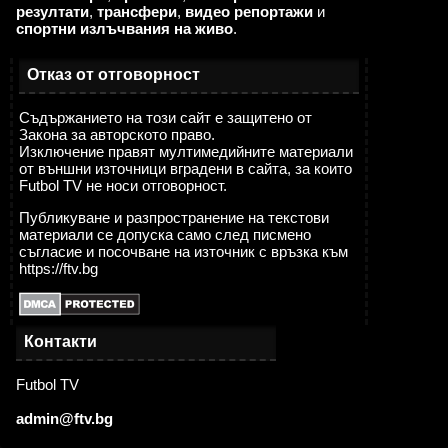
резултати
,
трансфери
,
видео репортажи
и
спортни излъчвания на живо
.
Отказ от отговорност
Съдържанието на този сайт е защитено от
Закона за авторското право.
Изключение правят мултимедийните материали
от външни източници вградени в сайта, за които
Futbol TV не носи отговорност.
Публикуване и разпространение на текстови
материали се допуска само след писмено
съгласие и посочване на източник с връзка към
https://ftv.bg
Контакти
Futbol TV
admin@ftv.bg