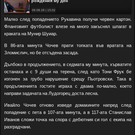
рождения му ден
06.08.26 | 15:02
Малко след попадението Рукавина получи червен картон.
Фланговият футболист влезе на много закъснял шпагат в
краката на Мунир Шуиар.
В 86-ата минута Чочев прати топката във вратата на
Зломислич, но бе отсъдена засада.
Дълбоко в продължението, в седмата му минута, хърватите
останаха и с 9 души на терена, след като Тони Фрук бе
изгонен за грубо нарушение срещу Пьотровски. Така в
продълженията гостите играха с двама по-малко, което
направи задачата на Лудогорец доста лесна.
Ивайло Чочев отново изведе домакините напред след
попадение с пета в 107-ата минута, а в 117-ата Станислав
Иванов сложи точка на спора с дебютния си гол с екипа на
разградчани.