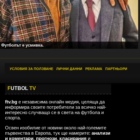
Футболът е усмивка.
УСЛОВИЯ ЗА ПОЛЗВАНЕ
|
ЛИЧНИ ДАННИ
|
РЕКЛАМА
|
ПАРТНЬОРИ
F
UTBOL
TV
ftv.bg
е независима онлайн медия, целяща да
информира своите потребители за всичко най-
интересно случващо се в света на футбола и
спорта.
Освен изобилие от новини около най-големите
първенства в Европа, тук ще намерите:
анализи
и коментари
,
прогнози
,
класирания
и