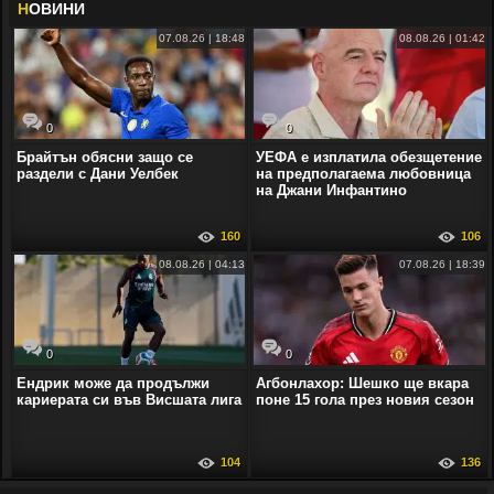
Н
ОВИНИ
07.08.26 | 18:48
08.08.26 | 01:42
0
0
Брайтън обясни защо се
УЕФА е изплатила обезщетение
раздели с Дани Уелбек
на предполагаема любовница
на Джани Инфантино
160
106
08.08.26 | 04:13
07.08.26 | 18:39
0
0
Ендрик може да продължи
Агбонлахор: Шешко ще вкара
кариерата си във Висшата лига
поне 15 гола през новия сезон
104
136