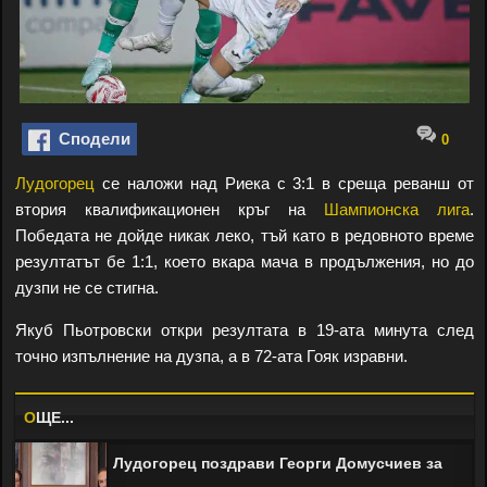
Сподели
0
Лудогорец
се наложи над Риека с 3:1 в среща реванш от
втория квалификационен кръг на
Шампионска лига
.
Победата не дойде никак леко, тъй като в редовното време
резултатът бе 1:1, което вкара мача в продължения, но до
дузпи не се стигна.
Якуб Пьотровски откри резултата в 19-ата минута след
точно изпълнение на дузпа, а в 72-ата Гояк изравни.
O
ЩЕ...
Лудогорец поздрави Георги Домусчиев за