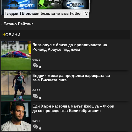
Гледай ТВ онлайн безплатно във Futbol TV
-
Бетано Рейтинг
Н
ОВИНИ
Ливърпул е близо до привличането на
Роналд Араухо под наем
04:26
0
Ендрик може да продължи кариерата си
във Висшата лига
04:13
0
Еди Хърн настоява мачът Джошуа – Фюри
да се проведе във Великобритания
04:03
0