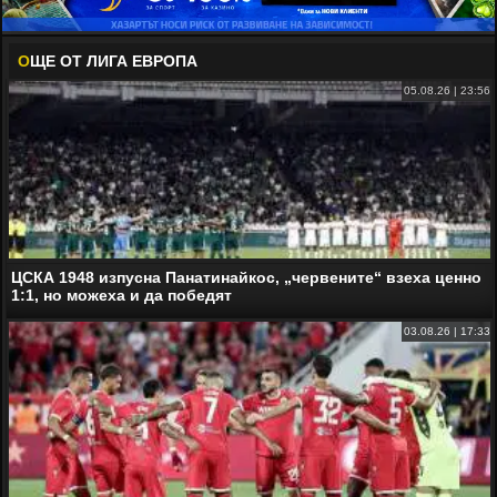
О
ЩЕ ОТ ЛИГА ЕВРОПА
05.08.26 | 23:56
ЦСКА 1948 изпусна Панатинайкос, „червените“ взеха ценно
1:1, но можеха и да победят
03.08.26 | 17:33