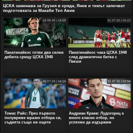
ЦСКА заминава за Грузия в сряда, Янев и тимът започват
подготовката за Макаби Тел Авив
02.08.26 | 18:09
31.07.26 | 04:22
Панатинайкос готви два силни
Панатинайкос чака ЦСКА 1948
дебюта срещу ЦСКА 1948
след драматична битка с
Пакши
31.07.26 | 04:14
31.07.26 | 03:58
Томас Райс: През първото
Андриан Краев: Лудогорец е
полувреме мразех отбора си,
много класен отбор, но
съдията също ни ощети
успяхме да издържим