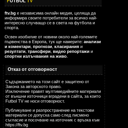
F
UTBOL
TV
ftv.bg
е независима онлайн медия, целяща да
информира своите потребители за всичко най-
интересно случващо се в света на футбола и
спорта.
Освен изобилие от новини около най-големите
първенства в Европа, тук ще намерите:
анализи
и коментари
,
прогнози
,
класирания
и
резултати
,
трансфери
,
видео репортажи
и
спортни излъчвания на живо
.
Отказ от отговорност
Съдържанието на този сайт е защитено от
Закона за авторското право.
Изключение правят мултимедийните материали
от външни източници вградени в сайта, за които
Futbol TV не носи отговорност.
Публикуване и разпространение на текстови
материали се допуска само след писмено
съгласие и посочване на източник с връзка към
https://ftv.bg