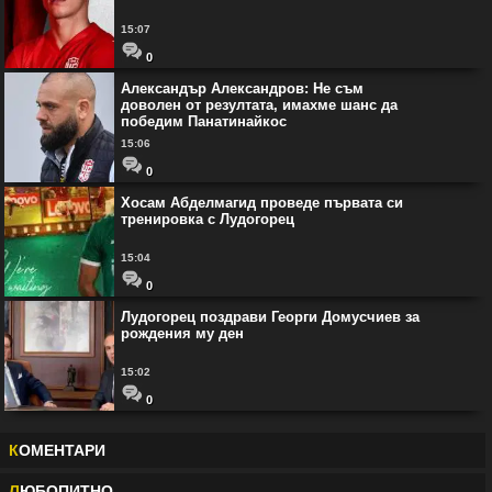
15:07
0
Александър Александров: Не съм
доволен от резултата, имахме шанс да
победим Панатинайкос
15:06
0
Хосам Абделмагид проведе първата си
тренировка с Лудогорец
15:04
0
Лудогорец поздрави Георги Домусчиев за
рождения му ден
15:02
0
К
ОМЕНТАРИ
Л
ЮБОПИТНО