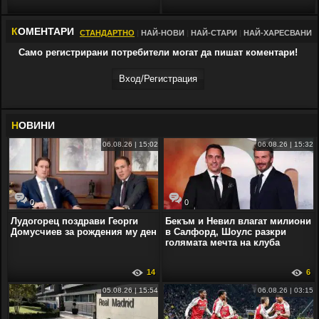
К
ОМЕНТАРИ
СТАНДАРТНО
|
НАЙ-НОВИ
|
НАЙ-СТАРИ
|
НАЙ-ХАРЕСВАНИ
Само регистрирани потребители могат да пишат коментари!
Вход/Регистрaция
Н
ОВИНИ
06.08.26 | 15:02
06.08.26 | 15:32
0
0
Лудогорец поздрави Георги
Бекъм и Невил влагат милиони
Домусчиев за рождения му ден
в Салфорд, Шоулс разкри
голямата мечта на клуба
14
6
05.08.26 | 15:54
06.08.26 | 03:15