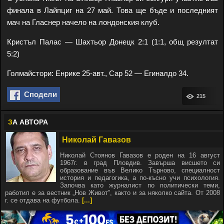
финала в Лайпциг на 27 май. Това ще бъде и последният
мач на Гласнер начело на лондонския клуб.
Кристъл Палас — Шахтьор Донецк 2:1 (1:1, общ резултат
5:2)
Голмайстори: Енрике 25-авт., Сар 52 — Егиналдо 34.
Сподели
215
З
А АВТОРА
Николай Гавазов
Николай Стоянов Гавазов е роден на 16 август
1967г. в град Пловдив. Завърша висшето си
образование във Велико Търново, специалност
история и педагогика, а по-късно учи психология.
Започва като журналист по политически теми,
работил е за вестник „Нов Живот”, както и за няколко сайта. От 2008
г. се отдава на футбола.
[...]