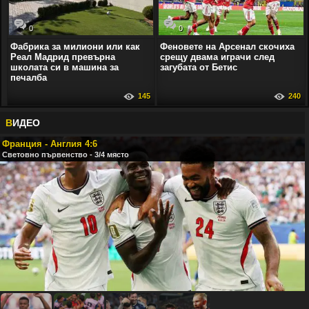
0
0
Фабрика за милиони или как
Феновете на Арсенал скочиха
Реал Мадрид превърна
срещу двама играчи след
школата си в машина за
загубата от Бетис
печалба
145
240
В
ИДЕО
Франция - Англия 4:6
Световно първенство - 3/4 място