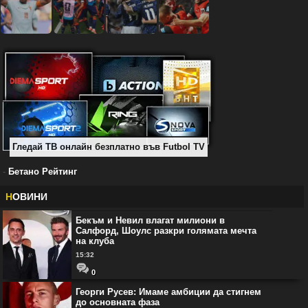
Гледай ТВ онлайн безплатно във Futbol TV
-
Бетано Рейтинг
Н
ОВИНИ
Бекъм и Невил влагат милиони в
Салфорд, Шоулс разкри голямата мечта
на клуба
15:32
0
Георги Русев: Имаме амбиции да стигнем
до основната фаза