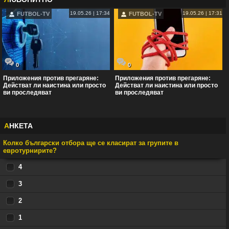
19.05.26 | 17:34
19.05.26 | 17:31
FUTBOL-TV
FUTBOL-TV
0
0
Приложения против прегаряне:
Приложения против прегаряне:
Действат ли наистина или просто
Действат ли наистина или просто
ви проследяват
ви проследяват
А
НКЕТА
Колко български отбора ще се класират за групите в
евротурнирите?
4
3
2
1