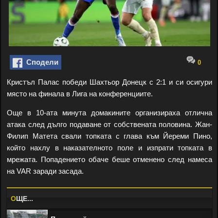
Сподели
0
Кристъл Палас победи Шахтьор Донецк с 2:1 и си осигури
място на финала в Лига на конференциите.
Още в 10-ата минута домакините организираха отлична
атака след дълго подаване от собствената половина. Жан-
Филип Матета свали топката с глава към Йереми Пино,
който нахлу в наказателното поле и изпрати топката в
мрежата. Попадението обаче беше отменено след намеса
на VAR заради засада.
O
ЩЕ...