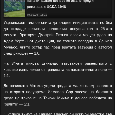
Панатинайкос ще вземе аванс преди
реванша с ЦСКА 1948
04.08.26 | 16:18
Украинският тим се опита да владее инициативата, но без
да създаде сериозни положения допусна гол в 25-ата
минута. Вратарят Дмитрий Ризник спаси мощен удар на
Адам Уортън от дистанция, но топката попадна в Даниел
Муньос, чийто остър пас пред вратата завърши с автогол
след рикошет — 1:0.
На 34-ата минута Егиналдо възстанови равенството с
красиво изпълнение от границата на наказателното поле —
1:1.
До почивката Матета уцели греда, а малко след началото
на второто полувреме Исмаила Сар засече на близката
греда центриране на Тайрик Мичъл и донесе победата на
"орлите“ — 2:1.
С успеха тимът на Оливер Гласнер си осигури участие във