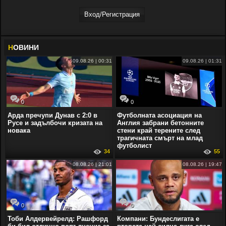
Вход/Регистрaция
Н
ОВИНИ
09.08.26 | 00:31
09.08.26 | 01:31
0
0
Арда пречупи Дунав с 2:0 в
Футболната асоциация на
Русе и задълбочи кризата на
Англия забрани бетонните
новака
стени край терените след
трагичната смърт на млад
футболист
34
55
08.08.26 | 21:01
08.08.26 | 19:47
0
0
Тоби Алдервейрелд: Рашфорд
Компани: Бундеслигата е