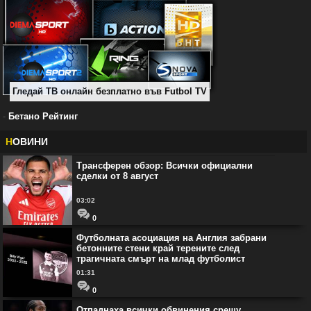
Гледай ТВ онлайн безплатно във Futbol TV
-
Бетано Рейтинг
Н
ОВИНИ
Трансферен обзор: Всички официални
сделки от 8 август
03:02
0
Футболната асоциация на Англия забрани
бетонните стени край терените след
трагичната смърт на млад футболист
01:31
0
Отпаднаха всички обвинения срещу