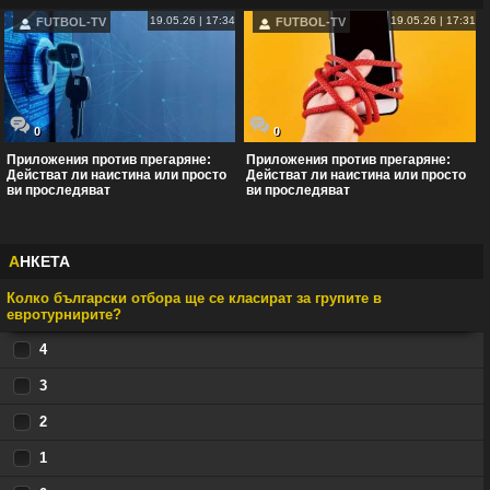
19.05.26 | 17:34
19.05.26 | 17:31
FUTBOL-TV
FUTBOL-TV
0
0
Приложения против прегаряне:
Приложения против прегаряне:
Действат ли наистина или просто
Действат ли наистина или просто
ви проследяват
ви проследяват
А
НКЕТА
Колко български отбора ще се класират за групите в
евротурнирите?
4
3
2
1