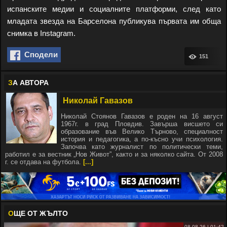
испанските медии и социалните платформи, след като
младата звезда на Барселона публикува първата им обща
снимка в Instagram.
Сподели
151
З
А АВТОРА
Николай Гавазов
Николай Стоянов Гавазов е роден на 16 август
1967г. в град Пловдив. Завърша висшето си
образование във Велико Търново, специалност
история и педагогика, а по-късно учи психология.
Започва като журналист по политически теми,
работил е за вестник „Нов Живот”, както и за няколко сайта. От 2008
г. се отдава на футбола.
[...]
О
ЩЕ ОТ ЖЪЛТО
08.08.26 | 01:42