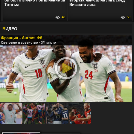
би бил отлично попълнение за
втората най-силна лига след
Тотнъм
Висшата лига
48
50
В
ИДЕО
Франция - Англия 4:6
Световно първенство - 3/4 място