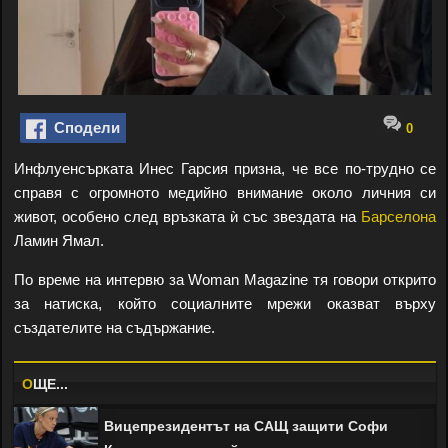
Сподели
0
Инфлуенсърката Инес Гарсия призна, че все по-трудно се
справя с огромното медийно внимание около личния си
живот, особено след връзката ѝ със звездата на
Барселона
Ламин Ямал.
По време на интервю за Woman Magazine тя говори открито
за натиска, който социалните мрежи оказват върху
създателите на съдържание.
O
ЩЕ...
Вицепрезидентът на САЩ защити Софи