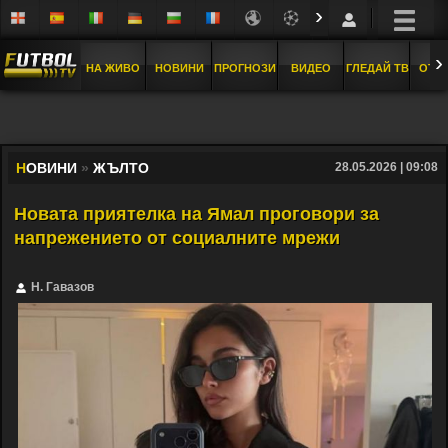
›
›
НА ЖИВО
НОВИНИ
ПРОГНОЗИ
ВИДЕО
ГЛЕДАЙ ТВ
ОТБ
Н
ОВИНИ
»
ЖЪЛТО
28.05.2026 | 09:08
Новата приятелка на Ямал проговори за
напрежението от социалните мрежи
Н. Гавазов