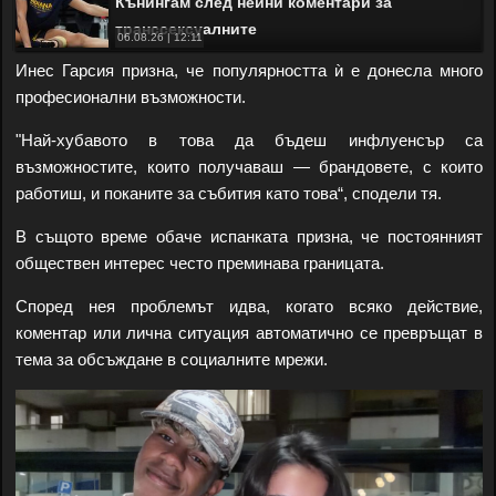
Кънингам след нейни коментари за
транссексуалните
06.08.26 | 12:11
Инес Гарсия призна, че популярността ѝ е донесла много
професионални възможности.
"Най-хубавото в това да бъдеш инфлуенсър са
възможностите, които получаваш — брандовете, с които
работиш, и поканите за събития като това“, сподели тя.
В същото време обаче испанката призна, че постоянният
обществен интерес често преминава границата.
Според нея проблемът идва, когато всяко действие,
коментар или лична ситуация автоматично се превръщат в
тема за обсъждане в социалните мрежи.