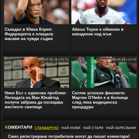
Скандал в Южна Корея:
Айвън Тоуни е обвинен в
Федерацията е плащала
нападение над мъж
масажи на чужди съдии
07.08.26 | 01:31
05.08.26 | 20:09
Ники Бът с куриозен проблем:
Селтик успокои феновете:
Легендата на Ман Юнайтед
Мартин О'Нийл е в болница
получи забрана да посещава
след лека медицинска
местното сметище
процедура
К
ОМЕНТАРИ
СТАНДАРТНО
|
НАЙ-НОВИ
|
НАЙ-СТАРИ
|
НАЙ-ХАРЕСВАНИ
Само регистрирани потребители могат да пишат коментари!