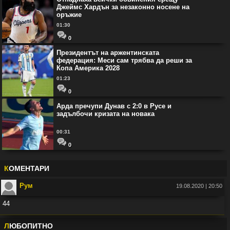
Джеймс Хардън за незаконно носене на
оръжие
01:30
0
Президентът на аржентинската
федерация: Меси сам трябва да реши за
Копа Америка 2028
01:23
0
Арда пречупи Дунав с 2:0 в Русе и
задълбочи кризата на новака
00:31
0
К
ОМЕНТАРИ
Рум
19.08.2020 | 20:50
44
Във:
Рио Фърдинанд: Джуд Белингам ще спечели Златната топка
Л
ЮБОПИТНО