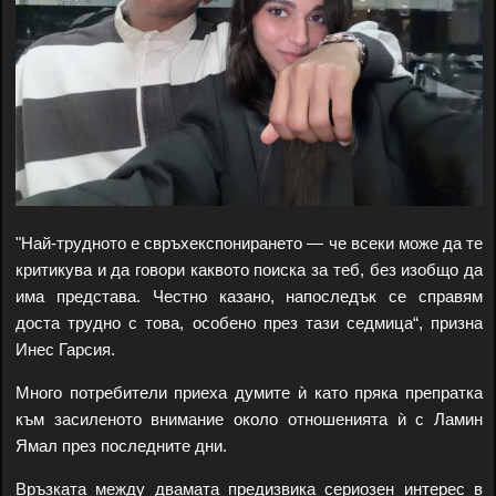
"Най-трудното е свръхекспонирането — че всеки може да те
критикува и да говори каквото поиска за теб, без изобщо да
има представа. Честно казано, напоследък се справям
доста трудно с това, особено през тази седмица“, призна
Инес Гарсия.
Много потребители приеха думите ѝ като пряка препратка
към засиленото внимание около отношенията ѝ с Ламин
Ямал през последните дни.
Връзката между двамата предизвика сериозен интерес в