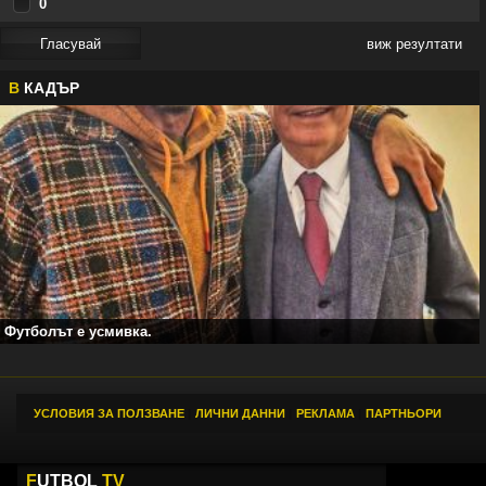
0
виж резултати
В
КАДЪР
Футболът е усмивка.
УСЛОВИЯ ЗА ПОЛЗВАНЕ
|
ЛИЧНИ ДАННИ
|
РЕКЛАМА
|
ПАРТНЬОРИ
F
UTBOL
TV