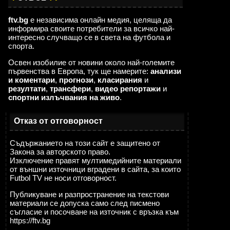
ftv.bg
е независима онлайн медия, целяща да
информира своите потребители за всичко най-
интересно случващо се в света на футбола и
спорта.
Освен изобилие от новини около най-големите
първенства в Европа, тук ще намерите:
анализи
и коментари
,
прогнози
,
класирания
и
резултати
,
трансфери
,
видео репортажи
и
спортни излъчвания на живо
.
Отказ от отговорност
Съдържанието на този сайт е защитено от
Закона за авторското право.
Изключение правят мултимедийните материали
от външни източници вградени в сайта, за които
Futbol TV не носи отговорност.
Публикуване и разпространение на текстови
материали се допуска само след писмено
съгласие и посочване на източник с връзка към
https://ftv.bg