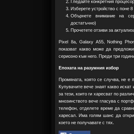
Гледайте конкретния процесор
Изберете устройство с поне 
Обърнете внимание на сер
достатъчно)
Прочетете отзиви за актуализ
Pixel 8a, Galaxy A55, Nothing Ph
показват какво може да предложи 
сериозно към него. Преди три годин
Епохата на разумния избор
Промяната, която се случва, не е 
Купувачите вече знаят какво искат
за тези, които ги харесват по разл
мнозинството вече гласува с портф
телефон, отделете време да сравн
харесал. Има голям шанс да открие
което не получавате с тях.