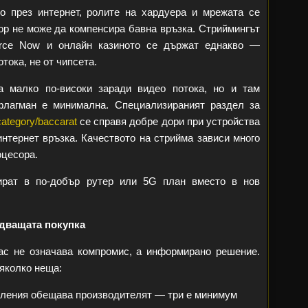
о през интернет, ролите на хардуера и мрежата се
ор не може да компенсира бавна връзка. Стриймингът
Force Now и онлайн казиното се държат еднакво —
тока, не от чипсета.
а малко по-високи заради видео потока, но и там
флагман е минимална. Специализираният раздел за
category/baccarat
се справя добре дори при устройства
 интернет връзка. Качеството на стрийма зависи много
оцесора.
тират в по-добър рутер или 5G план вместо в нов
едващата покупка
ас не означава компромис, а информирано решение.
яколко неща:
вления обещава производителят — три е минимум