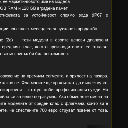
, не маркетинговото име на модела
8 GB RAM и 128 GB вградена памет
тификата за устойчивост спрямо вода (IP67 е
ации поне шест месеца след пускане в продажба
one (2a) — тези модели в своите ценови диапазони
средният клас, когато производителите се отнасят
и такъв списък би бил невъзможен.
поражение на премиум сегмента, а зрялост на пазара.
 и какво не. Флагманите ще продължат да съществуват
ични причини — статус, хоби, професионални нужди. Но
ейла си за нещо по-разумно. Ако обмисляте смяна на
ите моделите от среден клас с флагмана, който ви е
те, че спестените 700 евро струват повече от това,