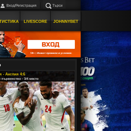
Вход/Регистрация
Търси
ТИСТИКА
LIVESCORE
JOHNNYBET
О
 - Англия 4:6
 първенство - 3/4 място