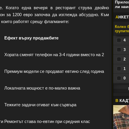
Прилож
ли наи
е. Когато една вечеря в ресторант струва двойно
фон за 1200 евро започва да изглежда абсурдно. Към
А
НКЕТ
, които работят срещу флагманите:
Колко б
групит
Ефект върху продажбите
4
3
Хората сменят телефон на 3-4 години вместо на 2
2
1
Премиум модели се продават евтино след година
0
Локалната мощност е по-малко важна
В
КАД
Тежките задачи отиват към сървъра
ти
Ремонтът става по-евтин при средния клас