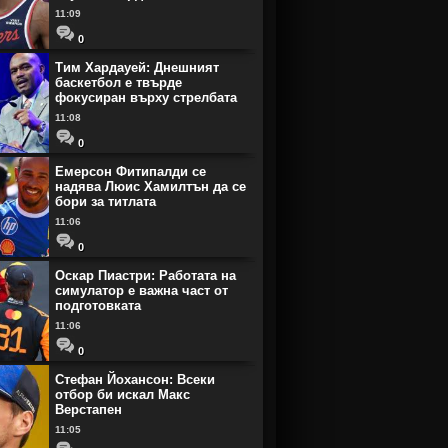
11:09
0
Тим Хардауей: Днешният
баскетбол е твърде
фокусиран върху стрелбата
11:08
0
Емерсон Фитипалди се
надява Люис Хамилтън да се
бори за титлата
11:06
0
Оскар Пиастри: Работата на
симулатор е важна част от
подготовката
11:06
0
Стефан Йохансон: Всеки
отбор би искал Макс
Верстапен
11:05