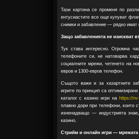
Тази картина се променя по разли
ентусиастите все още купуват флаг
снимки и забавление — рядко имат о
Защо забавленията не изискват в
Тук става интересно. Огромна ча
телефоните си, не натоварва хард
социалните мрежи, четенето на но
евров и 1300-евров телефон.
Същото важи и за хазартните заб
игрите по принцип са оптимизирани
каталог с казино игри на
https://n
плавно дори при телефони, които с
изненадващо — индустрията знае,
казино.
Стрийм и онлайн игри — мрежата