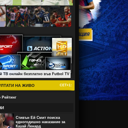
й ТВ онлайн безплатно във Futbol TV
УЛТАТИ НА ЖИВО
СЕТ+1:
 Рейтинг
НИ
Стивън Ей Смит поиска
едногодишно наказание за
Кауай Ленард