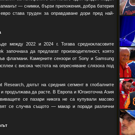
лагманът — снимки, бързи приложения, добра батерия
евро става труден за оправдаване дори пред най-
а
ъде между 2022 и 2024 г. Тогава среднокласовите
k започнаха да предлагат производителност, която
ъв флагмани. Камерните сензори от Sony и Samsung
плеи с висока честота на опресняване слязоха под
nt Research, дялът на средния сегмент в глобалните
 и продължава да расте. В Европа и Югоизточна Азия
звиващите се пазари никога не са купували масово
свят се случва същото — макар и поради различни
чът