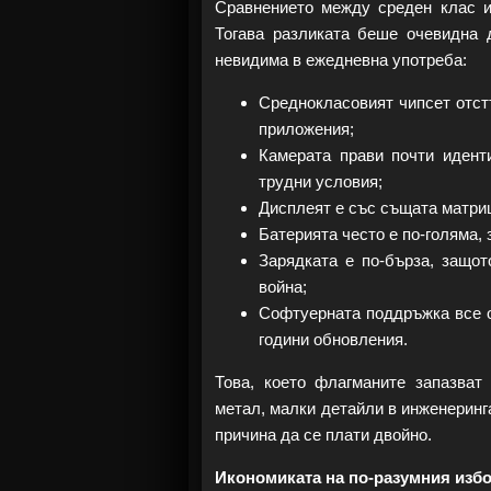
Сравнението между среден клас и 
Тогава разликата беше очевидна 
невидима в ежедневна употреба:
Среднокласовият чипсет отстъ
приложения;
Камерата прави почти идент
трудни условия;
Дисплеят е със същата матрица
Батерията често е по-голяма, 
Зарядката е по-бърза, защот
война;
Софтуерната поддръжка все о
години обновления.
Това, което флагманите запазват
метал, малки детайли в инженеринга
причина да се плати двойно.
Икономиката на по-разумния изб