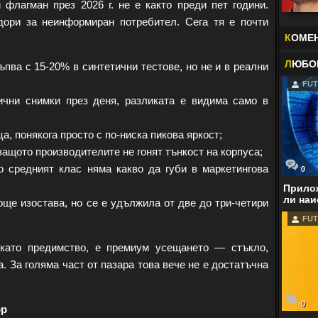
флагман през 2026 г. не е както преди пет години.
дори за неинформиран потребител. Сега тя е почти
К
ОМЕ
Л
ЮБО
пва с 15-20% в синтетични тестове, но не и в реални
FUT
ични снимки през деня, разликата е видима само в
, понякога просто с по-ниска пикова яркост;
защото производителите не гонят тънкост на корпуса;
о средният клас няма какво да губи в маркетингова
0
Прилож
ли наи
ще изостава, но се е удължила от две до три-четири
FUT
 като предимство, е премиум усещането — стъкло,
. За голяма част от пазара това вече не е достатъчна
0
ор