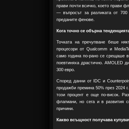
прави почти всичко, което прави ф
— въпросът за разликата от 700 
преданите фенове.
Кога точно се обърна тенденцият
Точката на пречупване беше няк
процесори от Qualcomm и MediaTe
само година по-рано се срещаше в
поевтиняха драстично. AMOLED дис
300 евро.
Според данни от IDC и Counterpoi
продажби премина 50% през 2024 г.
този процент е още по-висок. Ра
флагмани, но сега и в развития 
причини.
Какво всъщност получава купува