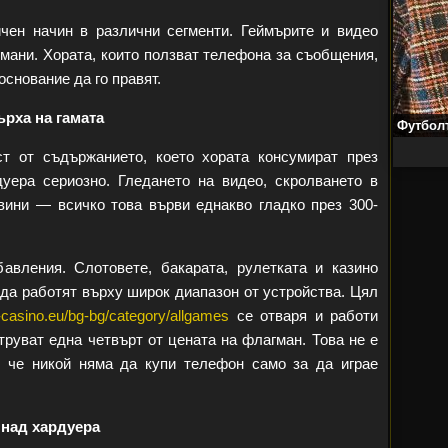
чен начин в различни сегменти. Геймърите и видео
мани. Хората, които ползват телефона за съобщения,
снование да го правят.
ърха на гамата
Футболъ
ст от съдържанието, което хората консумират през
уера сериозно. Гледането на видео, скролването в
вини — всичко това върви еднакво гладко през 300-
авления. Слотовете, бакарата, рулетката и казино
 да работят върху широк диапазон от устройства. Цял
v-casino.eu/bg-bg/category/allgames
се отваря и работи
труват една четвърт от цената на флагман. Това не е
 че никой няма да купи телефон само за да играе
 над хардуера