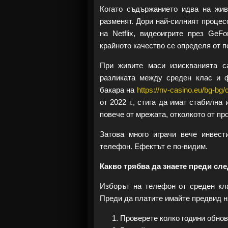
Когато съдържанието идва на жив
разменят. Дори най-силният процес
на Netflix, видеоигрите през Ge
крайното качество се определя от по
При живите маси изискванията с
разликата между среден клас и 
бакара на
https://nv-casino.eu/bg-bg/
от 2022 г., стига да имат стабилна
повече от мрежата, отколкото от пр
Затова много играчи вече инвес
телефон. Ефектът е по-видим.
Какво трябва да знаете преди сл
Изборът на телефон от среден кл
Преди да платите имайте предвид н
Проверете колко години обно