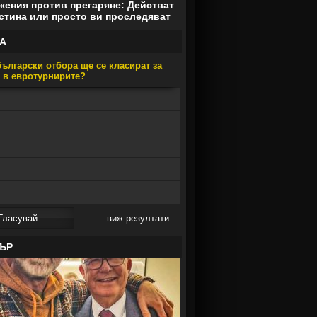
ения против прегаряне: Действат
стина или просто ви проследяват
А
ългарски отбора ще се класират за
е в евротурнирите?
виж резултати
ЪР