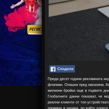
Сподели
Преди десет години рекламната инд
флагман. Опашки пред магазини, бе
милиони бройки още в първите дни.
Глобалните данни показват, че м
реални клиенти от топ-устройстват
промяна в начина, по който хората