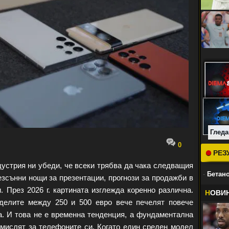
Гледа
0
РЕЗ
устрия ни убеди, че всеки трябва да чака следващия
-
Бетано
зсънни нощи за презентации, прогнози за продажби в
 През 2026 г. картината изглежда коренно различна.
Н
ОВИ
оделите между 250 и 500 евро вече печелят повече
а. И това не е временна тенденция, а фундаментална
 мислят за телефоните си. Когато един среден модел