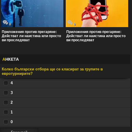
0
0
Приложения против прегаряне:
Приложения против прегаряне:
Действат ли наистина или просто
Действат ли наистина или просто
ви проследяват
ви проследяват
А
НКЕТА
Колко български отбора ще се класират за групите в
евротурнирите?
4
3
2
1
0