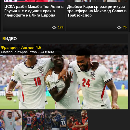
ЦСКА разби Макаби Тел Авив в
Джейми Карагър разкритикува
Грузия и е с единия крак в
трансфера на Мохамед Салах в
плейофите на Лига Европа
Трабзонспор
179
75
В
ИДЕО
Франция - Англия 4:6
Световно първенство - 3/4 място