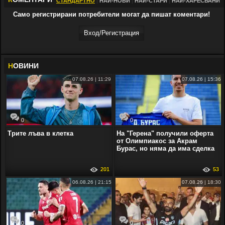
СТАНДАРТНО
|
НАЙ-НОВИ
|
НАЙ-СТАРИ
|
НАЙ-ХАРЕСВАНИ
Само регистрирани потребители могат да пишат коментари!
Вход/Регистрaция
Н
ОВИНИ
07.08.26 | 11:29
07.08.26 | 15:36
0
0
Трите лъва в клетка
На "Герена" получили оферта
от Олимпиакос за Акрам
Бурас, но няма да има сделка
201
53
06.08.26 | 21:15
07.08.26 | 18:30
0
0