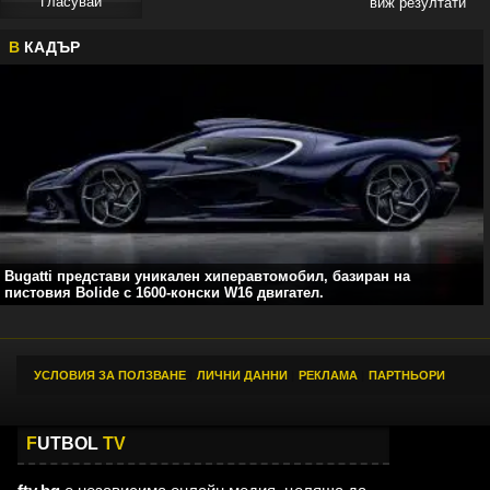
виж резултати
В
КАДЪР
Bugatti представи уникален хиперавтомобил, базиран на
пистовия Bolide с 1600-конски W16 двигател.
УСЛОВИЯ ЗА ПОЛЗВАНЕ
|
ЛИЧНИ ДАННИ
|
РЕКЛАМА
|
ПАРТНЬОРИ
F
UTBOL
TV