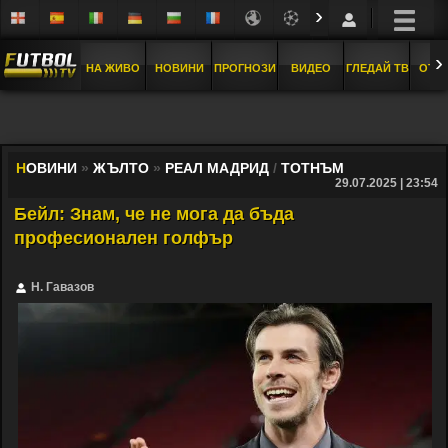
›
›
НА ЖИВО
НОВИНИ
ПРОГНОЗИ
ВИДЕО
ГЛЕДАЙ ТВ
ОТБ
Н
ОВИНИ
»
ЖЪЛТО
»
РЕАЛ МАДРИД
/
ТОТНЪМ
29.07.2025 | 23:54
Бейл: Знам, че не мога да бъда
професионален голфър
Н. Гавазов