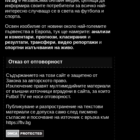
ftv.bg
е независима онлайн медия, целяща да
информира своите потребители за всичко най-
интересно случващо се в света на футбола и
спорта.
Освен изобилие от новини около най-големите
първенства в Европа, тук ще намерите:
анализи
и коментари
,
прогнози
,
класирания
и
резултати
,
трансфери
,
видео репортажи
и
спортни излъчвания на живо
.
Отказ от отговорност
Съдържанието на този сайт е защитено от
Закона за авторското право.
Изключение правят мултимедийните материали
от външни източници вградени в сайта, за които
Futbol TV не носи отговорност.
Публикуване и разпространение на текстови
материали се допуска само след писмено
съгласие и посочване на източник с връзка към
https://ftv.bg