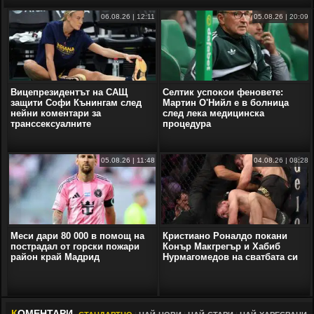
06.08.26 | 12:11
05.08.26 | 20:09
Вицепрезидентът на САЩ
Селтик успокои феновете:
защити Софи Кънингам след
Мартин О'Нийл е в болница
нейни коментари за
след лека медицинска
транссексуалните
процедура
05.08.26 | 11:48
04.08.26 | 08:28
Меси дари 80 000 в помощ на
Кристиано Роналдо покани
пострадал от горски пожари
Конър Макгрегър и Хабиб
район край Мадрид
Нурмагомедов на сватбата си
К
ОМЕНТАРИ