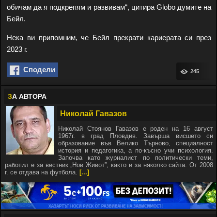
обичам да я подкрепям и развивам“, цитира Globo думите на
Бейл.
Нека ви припомним, че Бейл прекрати кариерата си през
2023 г.
Сподели
245
З
А АВТОРА
Николай Гавазов
Николай Стоянов Гавазов е роден на 16 август
1967г. в град Пловдив. Завърша висшето си
образование във Велико Търново, специалност
история и педагогика, а по-късно учи психология.
Започва като журналист по политически теми,
работил е за вестник „Нов Живот”, както и за няколко сайта. От 2008
г. се отдава на футбола.
[...]