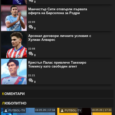
0
Манчестър Сити отхвърли първата
оферта на Барселона за Родри
22:09
0
Арсенал договори личните условия с
Хулиан Алварес
22:08
0
Кристъл Палас привлече Такехиро
Томиясу като свободен агент
21:21
0
К
ОМЕНТАРИ
Л
ЮБОПИТНО
19.05.26 | 17:34
19.05.26 | 17:31
FUTBOL-TV
FUTBOL-TV