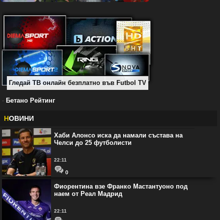
Гледай ТВ онлайн безплатно във Futbol TV
-
Бетано Рейтинг
Н
ОВИНИ
Хаби Алонсо иска да намали състава на
Челси до 25 футболисти
22:11
0
Фиорентина взе Франко Мастантуоно под
наем от Реал Мадрид
22:11