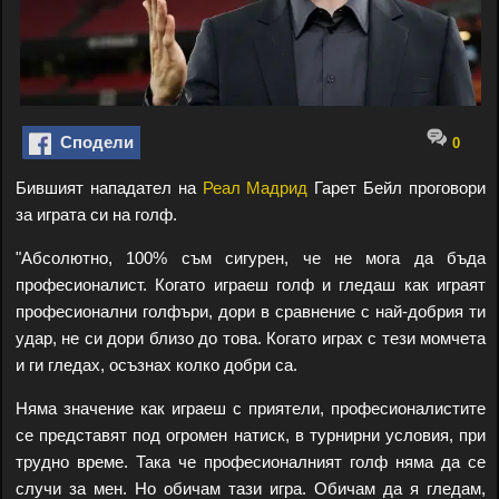
Сподели
0
Бившият нападател на
Реал Мадрид
Гарет Бейл проговори
за играта си на голф.
"Абсолютно, 100% съм сигурен, че не мога да бъда
професионалист. Когато играеш голф и гледаш как играят
професионални голфъри, дори в сравнение с най-добрия ти
удар, не си дори близо до това. Когато играх с тези момчета
и ги гледах, осъзнах колко добри са.
Няма значение как играеш с приятели, професионалистите
се представят под огромен натиск, в турнирни условия, при
трудно време. Така че професионалният голф няма да се
случи за мен. Но обичам тази игра. Обичам да я гледам,