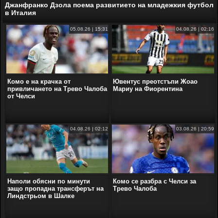
Джанфранко Дзола поема развитието на младежкия футбол
в Италия
05.08.26 | 15:31
04.08.26 | 02:16
Комо е на крачка от
Ювентус преотстъпи Жоао
привличането на Трево Чалоба
Мариу на Фиорентина
от Челси
04.08.26 | 02:12
03.08.26 | 20:59
Наполи обясни по минути
Комо се разбра с Челси за
защо пропадна трансферът на
Трево Чалоба
Линдстрьом в Шалке