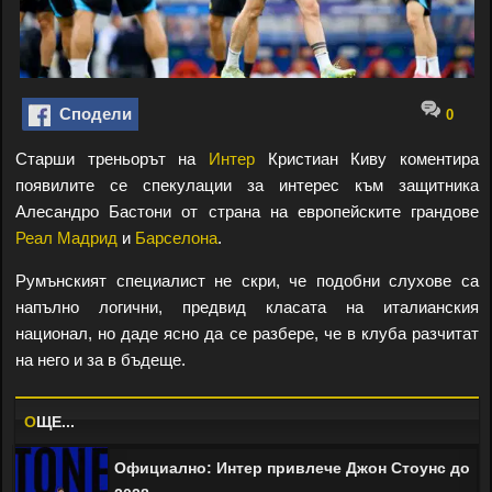
Сподели
0
Старши треньорът на
Интер
Кристиан Киву коментира
появилите се спекулации за интерес към защитника
Алесандро Бастони от страна на европейските грандове
Реал Мадрид
и
Барселона
.
Румънският специалист не скри, че подобни слухове са
напълно логични, предвид класата на италианския
национал, но даде ясно да се разбере, че в клуба разчитат
на него и за в бъдеще.
O
ЩЕ...
Официално: Интер привлече Джон Стоунс до