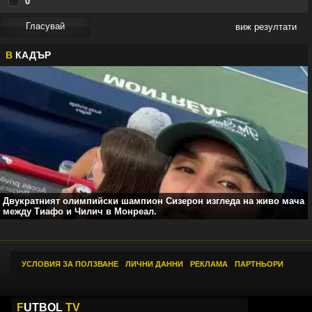
0
виж резултати
В
КАДЪР
Двукратният олимпийски шампион Сизерон изгледа на живо мача
между Тиафо и Чилич в Монреал.
УСЛОВИЯ ЗА ПОЛЗВАНЕ
|
ЛИЧНИ ДАННИ
|
РЕКЛАМА
|
ПАРТНЬОРИ
F
UTBOL
TV