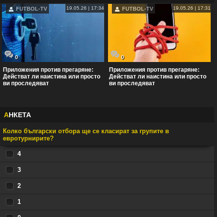
19.05.26 | 17:34
19.05.26 | 17:31
FUTBOL-TV
FUTBOL-TV
0
0
Приложения против прегаряне:
Приложения против прегаряне:
Действат ли наистина или просто
Действат ли наистина или просто
ви проследяват
ви проследяват
А
НКЕТА
Колко български отбора ще се класират за групите в
евротурнирите?
4
3
2
1