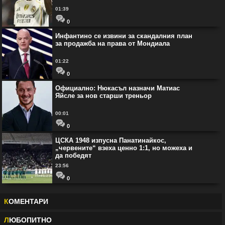
01:39
0
Инфантино се извини за скандалния план
за продажба на права от Мондиала
01:22
0
Официално: Нюкасъл назначи Матиас
Яйсле за нов старши треньор
00:01
0
ЦСКА 1948 изпусна Панатинайкос,
„червените“ взеха ценно 1:1, но можеха и
да победят
23:56
0
К
ОМЕНТАРИ
Л
ЮБОПИТНО