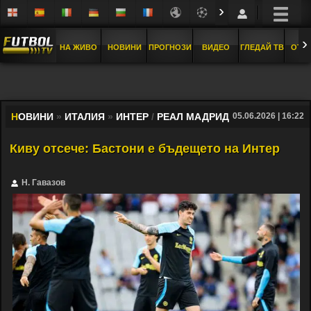
›
›
НА ЖИВО
НОВИНИ
ПРОГНОЗИ
ВИДЕО
ГЛЕДАЙ ТВ
ОТБ
Н
ОВИНИ
»
ИТАЛИЯ
»
ИНТЕР
/
РЕАЛ МАДРИД
05.06.2026 | 16:22
Киву отсече: Бастони е бъдещето на Интер
Н. Гавазов