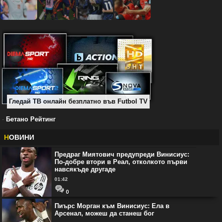
Гледай ТВ онлайн безплатно във Futbol TV
-
Бетано Рейтинг
Н
ОВИНИ
Предраг Миятович предупреди Винисиус:
По-добре втори в Реал, отколкото първи
навсякъде другаде
01:42
0
Пиърс Морган към Винисиус: Ела в
Арсенал, можеш да станеш бог