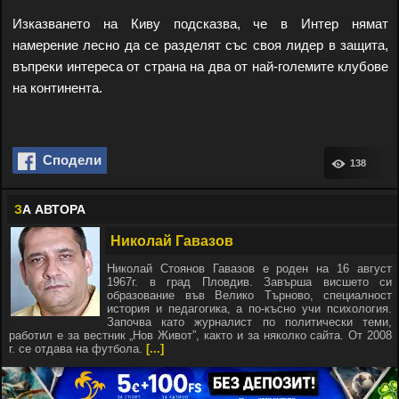
Изказването на Киву подсказва, че в Интер нямат
намерение лесно да се разделят със своя лидер в защита,
въпреки интереса от страна на два от най-големите клубове
на континента.
Сподели
138
З
А АВТОРА
Николай Гавазов
Николай Стоянов Гавазов е роден на 16 август
1967г. в град Пловдив. Завърша висшето си
образование във Велико Търново, специалност
история и педагогика, а по-късно учи психология.
Започва като журналист по политически теми,
работил е за вестник „Нов Живот”, както и за няколко сайта. От 2008
г. се отдава на футбола.
[...]