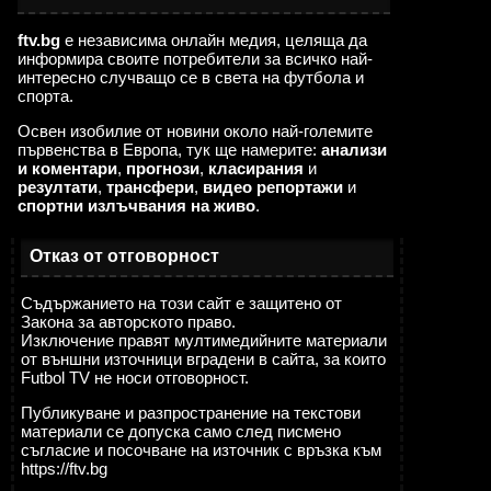
ftv.bg
е независима онлайн медия, целяща да
информира своите потребители за всичко най-
интересно случващо се в света на футбола и
спорта.
Освен изобилие от новини около най-големите
първенства в Европа, тук ще намерите:
анализи
и коментари
,
прогнози
,
класирания
и
резултати
,
трансфери
,
видео репортажи
и
спортни излъчвания на живо
.
Отказ от отговорност
Съдържанието на този сайт е защитено от
Закона за авторското право.
Изключение правят мултимедийните материали
от външни източници вградени в сайта, за които
Futbol TV не носи отговорност.
Публикуване и разпространение на текстови
материали се допуска само след писмено
съгласие и посочване на източник с връзка към
https://ftv.bg