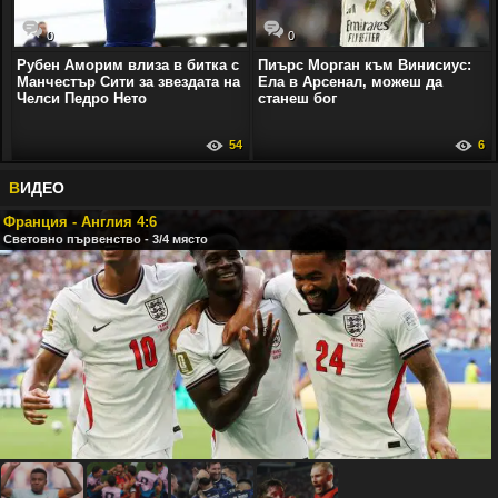
0
0
Рубен Аморим влиза в битка с
Пиърс Морган към Винисиус:
Манчестър Сити за звездата на
Ела в Арсенал, можеш да
Челси Педро Нето
станеш бог
54
6
В
ИДЕО
Франция - Англия 4:6
Световно първенство - 3/4 място