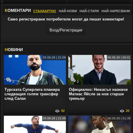
К
ОМЕНТАРИ
СТАНДАРТНО
|
НАЙ-НОВИ
|
НАЙ-СТАРИ
|
НАЙ-ХАРЕСВАНИ
Само регистрирани потребители могат да пишат коментари!
Вход/Регистрaция
Н
ОВИНИ
05.08.26 | 21:08
06.08.26 | 00:01
0
0
Турската Суперлига планира
Официално: Нюкасъл назначи
следващия голям трансфер
Матиас Яйсле за нов старши
след Салах
треньор
92
20
05.08.26 | 21:06
06.08.26 | 01:39