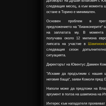
Договорът на Душан Влахович с Юв
следващия месец, а към момента ш
остане в Торино е минимален.
Основен проблем в прег
предложението на "бианконерите“ 
на заплатата му. В момента 
получава около 12 милиона евр
липсата на участие в
Шампионс
следващия сезон допълнителн
ситуацията.
Директорът на Ювентус Дамиен Комо
"Искаме да продължим с нашия ц
неговия баща“, заяви Комоли пред Ga
Наполи може да предложи на Влах
аргумент в полза на шампиона на И
Интерес към нападателя проявява