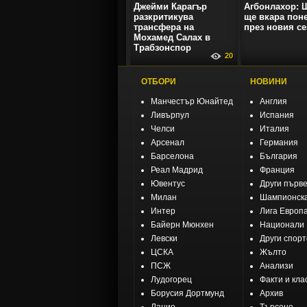
Джейми Карагър
Агбонлахор: 
разкритикува
ще вкара поне
трансфера на
през новия се
Мохамед Салах в
Трабзонспор
20
ОТБОРИ
НОВИНИ
Манчестър Юнайтед
Англия
Ливърпул
Испания
Челси
Италия
Арсенал
Германия
Барселона
България
Реал Мадрид
Франция
Ювентус
Други първ
Милан
Шампионска
Интер
Лига Европ
Байерн Мюнхен
Национали
Левски
Други спор
ЦСКА
Жълто
ПСЖ
Анализи
Лудогорец
Факти и кла
Борусия Дортмунд
Архив