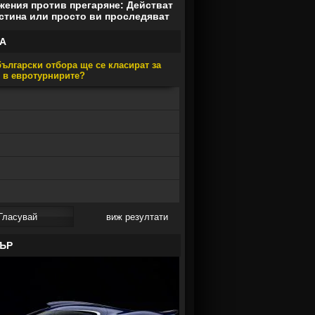
ения против прегаряне: Действат
стина или просто ви проследяват
А
ългарски отбора ще се класират за
е в евротурнирите?
виж резултати
ЪР