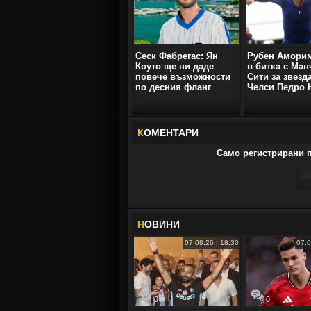
Сеск Фабрегас: Ян
Рубен Аморим
Коуто ще ни даде
в битка с Ман
повече възможности
Сити за звезд
по десния фланг
Челси Педро 
К
ОМЕНТАРИ
Само регистрирани п
Н
ОВИНИ
07.08.26 | 18:30
07.0
0
0