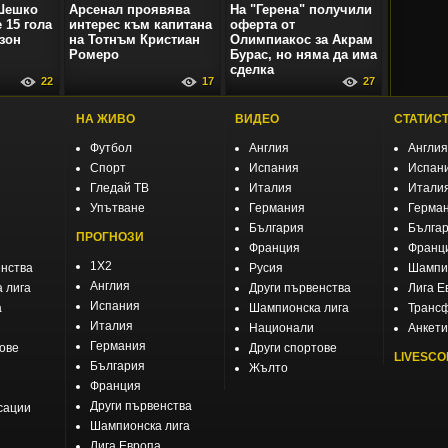
Шешко
Арсенал проявява
На "Герена" получили
 15 гола
интерес към капитана
оферта от
зон
на Тотнъм Кристиан
Олимпиакос за Акрам
Ромеро
Бурас, но няма да има
сделка
22
17
27
НА ЖИВО
ВИДЕО
СТАТИС
Футбол
Англия
Англия
Спорт
Испания
Испан
Гледай ТВ
Италия
Итали
Упътване
Германия
Герма
България
Бълга
ПРОГНОЗИ
Франция
Франц
1X2
енства
Русия
Шампио
Англия
 лига
Други първенства
Лига Е
Испания
а
Шампионска лига
Транс
Италия
Национали
Анкети
Германия
тове
Други спортове
LIVESCO
България
Жълто
Франция
Други първенства
сации
Шампионска лига
Лига Европа