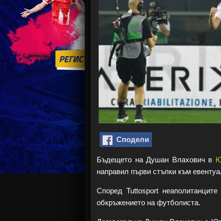
Сподели
Бъдещето на Душан Влахович в
Ю
направил първи стъпки към евентуа
Според Tuttosport неаполитанците
обкръжението на футболиста.