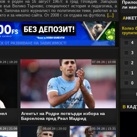
зов е роден на 16 август 1967г. в град Пловдив. Завърша
Прилож
е във Велико Търново, специалност история и педагогика, а
ли наи
я. Започва като журналист по политически теми, работил е за
кто и за няколко сайта. От 2008 г. се отдава на футбола.
[...]
А
НКЕТ
Колко б
групит
4
3
8.26 | 18:20
07.08.26 | 10:06
2
1
0
В
КАД
иел
Агентът на Родри потвърди избора на
Барселона пред Реал Мадрид
8.26 | 21:06
05.08.26 | 20:02
05.08.26 | 15:31