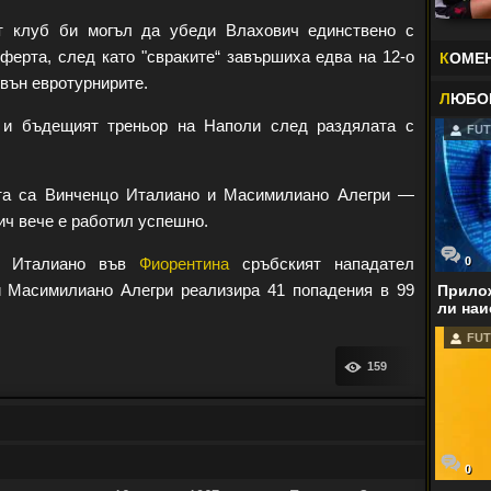
т клуб би могъл да убеди Влахович единствено с
ферта, след като "свраките“ завършиха едва на 12-о
К
ОМЕ
звън евротурнирите.
Л
ЮБО
и бъдещият треньор на Наполи след раздялата с
FUT
ста са Винченцо Италиано и Масимилиано Алегри —
ич вече е работил успешно.
цо Италиано във
Фиорентина
сръбският нападател
0
и Масимилиано Алегри реализира 41 попадения в 99
Прилож
ли наи
FUT
159
0