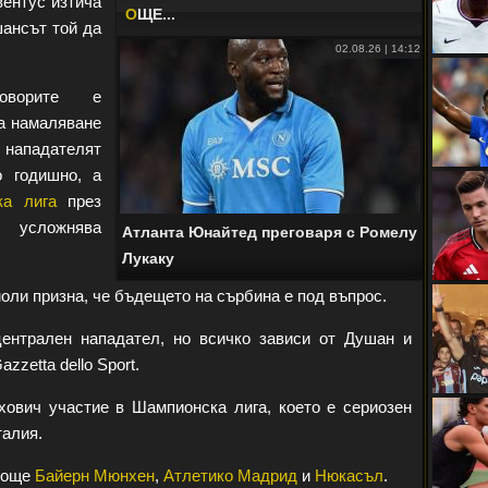
ентус изтича
O
ЩЕ...
ансът той да
02.08.26 | 14:12
оворите е
за намаляване
нападателят
о годишно, а
ка лига
през
о усложнява
Атланта Юнайтед преговаря с Ромелу
Лукаку
ли призна, че бъдещето на сърбина е под въпрос.
ентрален нападател, но всичко зависи от Душан и
zzetta dello Sport.
ович участие в Шампионска лига, което е сериозен
талия.
т още
Байерн Мюнхен
,
Атлетико Мадрид
и
Нюкасъл
.