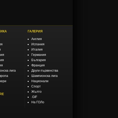
ТИКА
ГАЛЕРИЯ
Англия
ия
Испания
я
Италия
ния
Германия
рия
България
ия
Франция
нска лига
Други първенства
вропа
Шампионска лига
фери
Национали
Спорт
Жълто
RE
.GIF
На ГОЛо