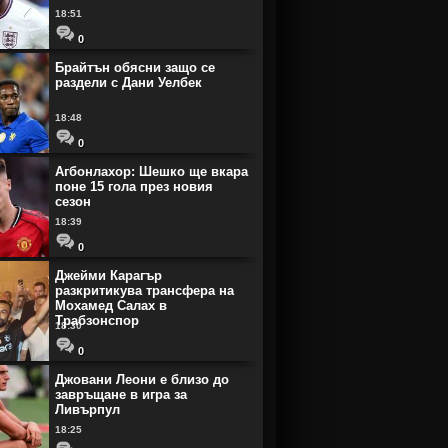
18:51
0
Брайтън обясни защо се
раздели с Дани Уелбек
18:48
0
Агбонлахор: Шешко ще вкара
поне 15 гола през новия
сезон
18:39
0
Джейми Карагър
разкритикува трансфера на
Мохамед Салах в
Трабзонспор
18:30
0
Джовани Леони е близо до
завръщане в игра за
Ливърпул
18:25