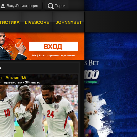
Вход/Регистрация
Търси
ТИСТИКА
LIVESCORE
JOHNNYBET
О
 - Англия 4:6
 първенство - 3/4 място