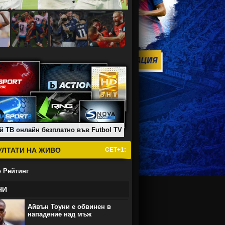
й ТВ онлайн безплатно във Futbol TV
УЛТАТИ НА ЖИВО
СЕТ+1:
 Рейтинг
НИ
Айвън Тоуни е обвинен в
нападение над мъж