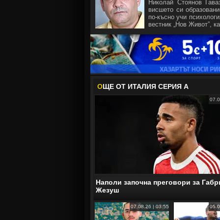
Николай Стоянов Гава
висшето си образовани
по-късно учи психологи
вестник „Нов Живот”, ка
О
ЩЕ ОТ ИТАЛИЯ СЕРИЯ А
07.0
Наполи започна преговори за Габр
Жезуш
07.08.26 | 03:55
05.0