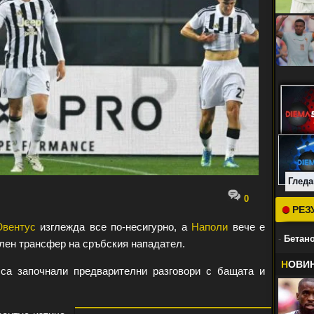
Гледа
0
РЕЗ
вентус
изглежда все по-несигурно, а
Наполи
вече е
-
Бетано
лен трансфер на сръбския нападател.
Н
ОВИ
 са започнали предварителни разговори с бащата и