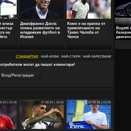
 влиза
Джанфранко Дзола
Комо е на крачка от
Bugatti
честър
поема развитието на
привличането на
базиран
ата на
младежкия футбол в
Трево Чалоба от
двигате
Нето
Италия
Челси
СТАНДАРТНО
|
НАЙ-НОВИ
|
НАЙ-СТАРИ
|
НАЙ-ХАРЕСВАНИ
отребители могат да пишат коментари!
Вход/Регистрaция
8.26 | 18:39
07.08.26 | 18:15
07.08.26 | 15:36
0
0