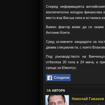
Според информацията английския
изключително изгодна финансова о
място във Висша лига и останаха и
Важен фактор може да се окаже 
Антонио Конте.
Сред основните кандидати за по
двама специалисти, с които Влахов
Под ръководството на Винчен
отбеляза 20 гола в 24 мача, а пр
срещи за Ювентус.
Сподели
З
А АВТОРА
Николай Гавазов