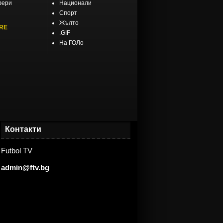
фери
Национали
Спорт
Жълто
RE
.GIF
На ГОЛо
Контакти
Futbol TV
admin@ftv.bg