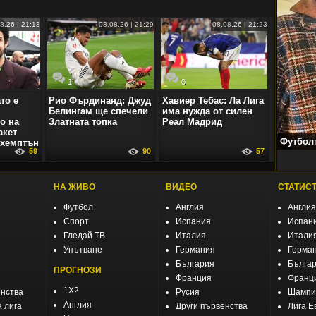
8.26 | 21:13
08.08.26 | 21:29
08.08.26 | 21:23
1
0
то е
Рио Фърдинанд: Джуд
Хавиер Тебас: Ла Лига
Белингам ще спечели
има нужда от силен
о на
Златната топка
Реал Мадрид
акет
Футболъ
тхемптън
59
90
57
НА ЖИВО
ВИДЕО
СТАТИС
Футбол
Англия
Англия
Спорт
Испания
Испан
Гледай ТВ
Италия
Итали
Упътване
Германия
Герма
България
Бълга
ПРОГНОЗИ
Франция
Франц
1X2
енства
Русия
Шампио
Англия
 лига
Други първенства
Лига Е