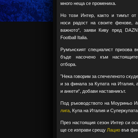
много неща се промениха.
Но този Интер, както и тимът от 
носи радост на своите фенове, а
важното“, заяви Киву пред DAZN
Football Italia.
Румънският специалист призова в
бъде насочено към настоящит
отбора.
"Нека говорим за спечеленото скуде
и за финала за Купата на Италия, 
и анкети“, добави наставникът.
Под ръководството на Моуриньо Ин
лига
, Купа на Италия и Суперкупата
През настоящия сезон Интер си осиг
ще се изправи срещу
Лацио
във фин