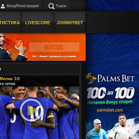
Вход/Регистрация
Търси
ТИСТИКА
LIVESCORE
JOHNNYBET
О
 Милан 3:0
ка среща