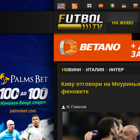
НА ЖИВО
Н
ОВИНИ
»
ИТАЛИЯ
»
ИНТЕР
Киву отговори на Моуриньо
феновете
Н. Гавазов