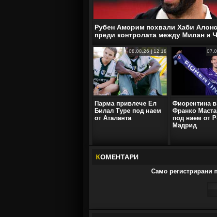
Рубен Аморим похвали Хаби Алон
преди контролата между Милан и 
08.08.26 | 12:18
07.0
Парма привлече Ел
Фиорентина в
Билал Туре под наем
Франко Маста
от Аталанта
под наем от Р
Мадрид
К
ОМЕНТАРИ
Само регистрирани п