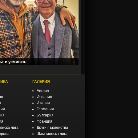
т е усмивка.
ТИКА
ГАЛЕРИЯ
Англия
ия
Испания
я
Италия
ния
Германия
рия
България
ия
Франция
нска лига
Други първенства
вропа
Шампионска лига