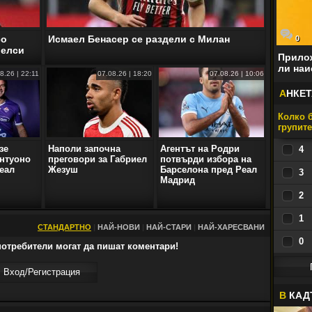
со
Исмаел Бенасер се раздели с Милан
0
Челси
Прилож
ли наи
8.26 | 22:11
07.08.26 | 18:20
07.08.26 | 10:06
А
НКЕТ
Колко б
групит
зе
Наполи започна
Агентът на Родри
4
нтуоно
преговори за Габриел
потвърди избора на
еал
Жезуш
Барселона пред Реал
3
Мадрид
2
1
СТАНДАРТНО
|
НАЙ-НОВИ
|
НАЙ-СТАРИ
|
НАЙ-ХАРЕСВАНИ
0
отребители могат да пишат коментари!
Вход/Регистрaция
В
КАД