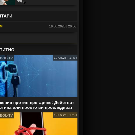
0
НТАРИ
ум
19.08.2020 | 20:50
ио Фърдинанд: Джуд Белингам ще
 Златната топка
ПИТНО
19.05.26 | 17:34
BOL-TV
ения против прегаряне: Действат
стина или просто ви проследяват
19.05.26 | 17:31
BOL-TV