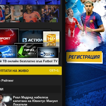
й ТВ онлайн безплатно във Futbol TV
УЛТАТИ НА ЖИВО
СЕТ+1:
 Рейтинг
НИ
Реал Мадрид набеляза
капитана на Ювентус Мануел
Локатели