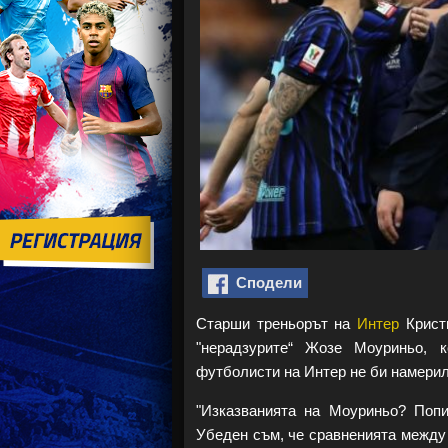
Сподели
Старши треньорът на
Интер
Кристи
"нерадзурите“ Жозе Моуриньо, к
футболисти на Интер не би намерил
"Изказванията на Моуриньо? Попи
Убеден съм, че сравненията между 