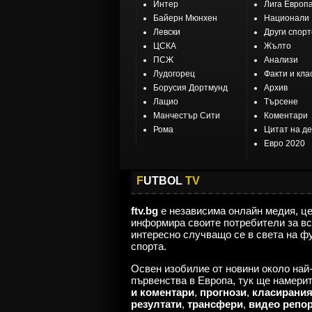
Интер
Лига Европ
Байерн Мюнхен
Национали
Левски
Други спор
ЦСКА
Жълто
ПСЖ
Анализи
Лудогорец
Факти и кла
Борусия Дортмунд
Архив
Лацио
Търсене
Манчестър Сити
Коментари
Рома
Цитат на д
Евро 2020
F
UTBOL
TV
ftv.bg
е независима онлайн медия, ц
информира своите потребители за вс
интересно случващо се в света на ф
спорта.
Освен изобилие от новини около най
първенства в Европа, тук ще намери
и коментари
,
прогнози
,
класирани
резултати
,
трансфери
,
видео репо