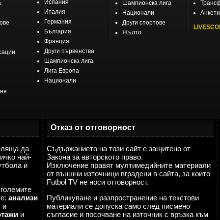
Испания
а
Шампионска лига
Транс
Италия
Национали
Анкети
Германия
тове
Други спортове
LIVESCO
България
Жълто
Франция
Други първенства
сации
Шампионска лига
Лига Европа
Национали
еня
Отказ от отговорност
еляща да
Съдържанието на този сайт е защитено от
ичко най-
Закона за авторското право.
утбола и
Изключение правят мултимедийните материали
от външни източници вградени в сайта, за които
Futbol TV не носи отговорност.
-големите
те:
анализи
Публикуване и разпространение на текстови
я
и
материали се допуска само след писмено
ртажи
и
съгласие и посочване на източник с връзка към