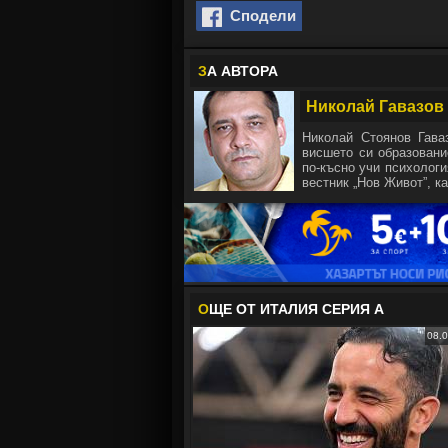
Сподели
З
А АВТОРА
Николай Гавазов
Николай Стоянов Гава
висшето си образовани
по-късно учи психологи
вестник „Нов Живот”, ка
О
ЩЕ ОТ ИТАЛИЯ СЕРИЯ А
08.0