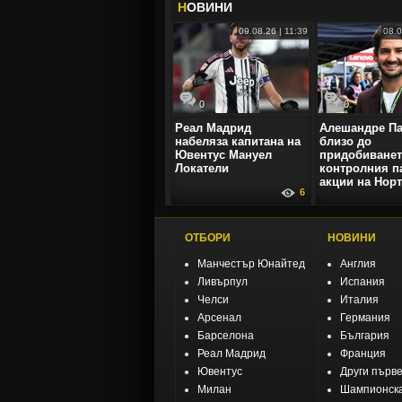
Н
ОВИНИ
09.08.26 | 11:39
08.0
0
0
Реал Мадрид
Алешандре Па
набеляза капитана на
близо до
Ювентус Мануел
придобиванет
Локатели
контролния п
акции на Нор
6
ОТБОРИ
НОВИНИ
Манчестър Юнайтед
Англия
Ливърпул
Испания
Челси
Италия
Арсенал
Германия
Барселона
България
Реал Мадрид
Франция
Ювентус
Други първ
Милан
Шампионска