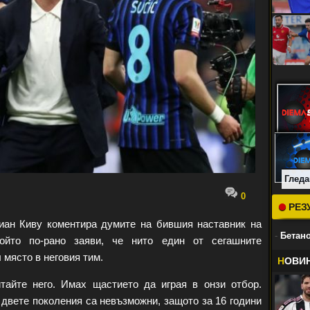
Гледа
0
РЕЗ
ан Киву коментира думите на бившия наставник на
-
Бетано
ойто по-рано заяви, че нито един от сегашните
 място в неговия тим.
Н
ОВИ
тайте него. Имах щастието да играя в онзи отбор.
двете поколения са невъзможни, защото за 16 години