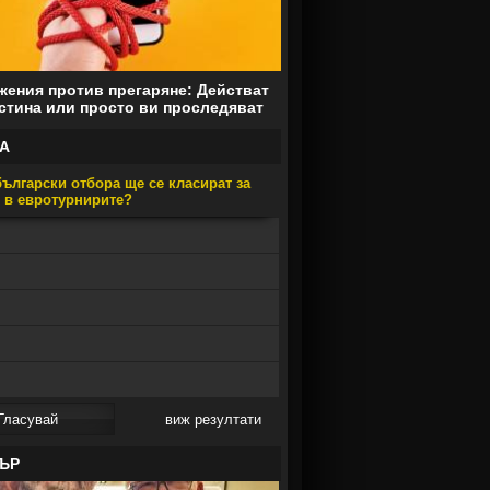
ения против прегаряне: Действат
стина или просто ви проследяват
А
ългарски отбора ще се класират за
е в евротурнирите?
виж резултати
ЪР