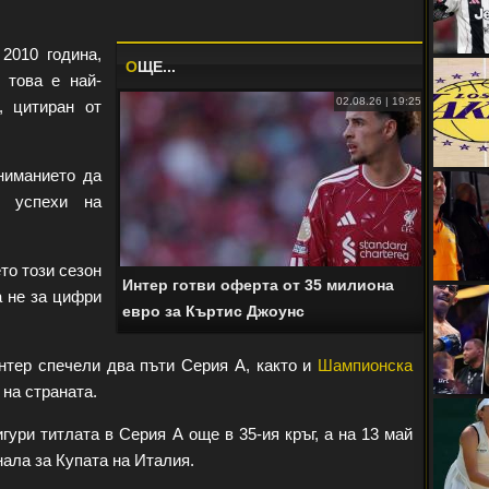
2010 година,
O
ЩЕ...
 това е най-
02.08.26 | 19:25
, цитиран от
ниманието да
е успехи на
то този сезон
Интер готви оферта от 35 милиона
а не за цифри
евро за Къртис Джоунс
тер спечели два пъти Серия А, както и
Шампионска
 на страната.
ури титлата в Серия А още в 35-ия кръг, а на 13 май
ала за Купата на Италия.