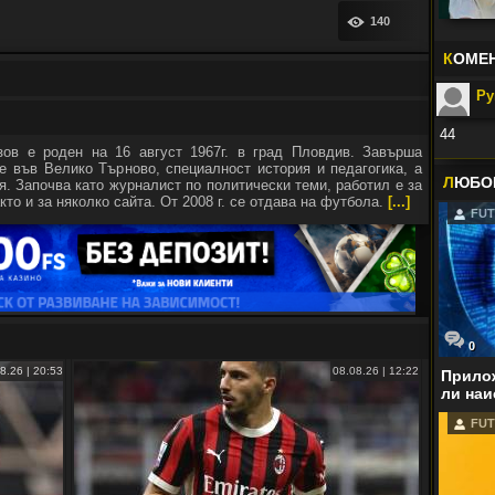
140
К
ОМЕ
Р
44
зов е роден на 16 август 1967г. в град Пловдив. Завърша
Във:
Р
е във Велико Търново, специалност история и педагогика, а
спечели
Л
ЮБО
я. Започва като журналист по политически теми, работил е за
кто и за няколко сайта. От 2008 г. се отдава на футбола.
[...]
FUT
0
8.26 | 20:53
08.08.26 | 12:22
Прилож
ли наи
FUT