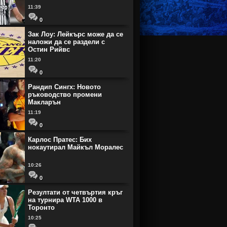
11:39
0
Зак Лоу: Лейкърс може да се
наложи да се раздели с
Остин Рийвс
11:20
0
Рандип Сингх: Новото
ръководство промени
Макларън
11:19
0
Карлос Пратес: Бих
нокаутирал Майкъл Моралес
10:26
0
Резултати от четвъртия кръг
на турнира WTA 1000 в
Торонто
10:25