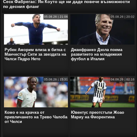
Сеск Фабрегас: Ян Коуто ще ни даде повече възможности
по десния фланг
05.08.26 | 21:06
05.08.26 | 20:02
Рубен Аморим влиза в битка с
Джанфранко Дзола поема
Манчестър Сити за звездата на
развитието на младежкия
Челси Педро Нето
футбол в Италия
05.08.26 | 15:31
04.08.26 | 02:16
Комо е на крачка от
Ювентус преотстъпи Жоао
привличането на Трево Чалоба
Мариу на Фиорентина
от Челси