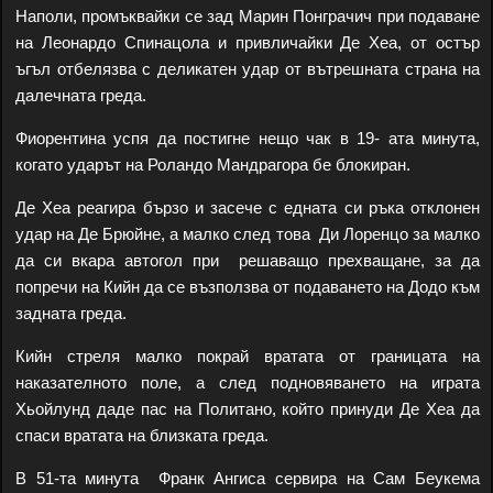
Наполи, промъквайки се зад Марин Понграчич при подаване
на Леонардо Спинацола и привличайки Де Хеа, от остър
ъгъл отбелязва с деликатен удар от вътрешната страна на
далечната греда.
Фиорентина успя да постигне нещо чак в 19- ата минута,
когато ударът на Роландо Мандрагора бе блокиран.
Де Хеа реагира бързо и засече с едната си ръка отклонен
удар на Де Брюйне, а малко след това Ди Лоренцо за малко
да си вкара автогол при решаващо прехващане, за да
попречи на Кийн да се възползва от подаването на Додо към
задната греда.
Кийн стреля малко покрай вратата от границата на
наказателното поле, а след подновяването на играта
Хьойлунд даде пас на Политано, който принуди Де Хеа да
спаси вратата на близката греда.
В 51-та минута Франк Ангиса сервира на Сам Беукема