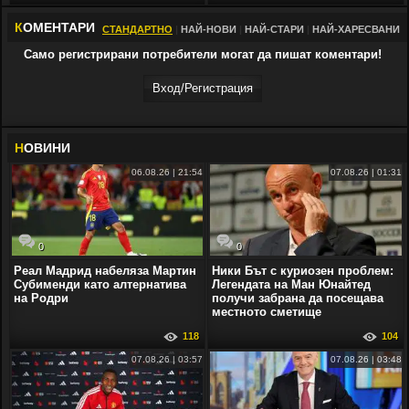
К
ОМЕНТАРИ
СТАНДАРТНО
|
НАЙ-НОВИ
|
НАЙ-СТАРИ
|
НАЙ-ХАРЕСВАНИ
Само регистрирани потребители могат да пишат коментари!
Вход/Регистрaция
Н
ОВИНИ
06.08.26 | 21:54
07.08.26 | 01:31
0
0
Реал Мадрид набеляза Мартин
Ники Бът с куриозен проблем:
Субименди като алтернатива
Легендата на Ман Юнайтед
на Родри
получи забрана да посещава
местното сметище
118
104
07.08.26 | 03:57
07.08.26 | 03:48