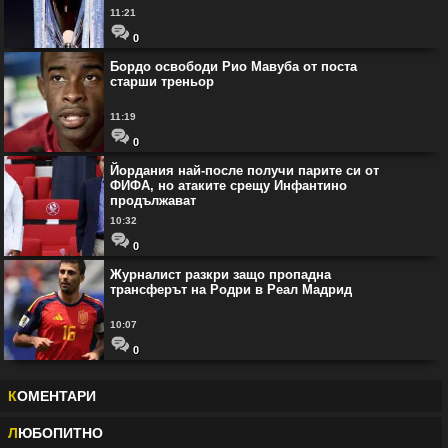
11:21
0
Бордо освободи Рио Мавуба от поста
старши треньор
11:19
0
Йордания най-после получи парите си от
ФИФА, но атаките срещу Инфантино
продължават
10:32
0
Журналист разкри защо пропадна
трансферът на Родри в Реал Мадрид
10:07
0
К
ОМЕНТАРИ
Л
ЮБОПИТНО