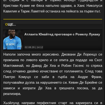
Кристиан Куаме не бяха напълно здрави, а Ханс Николуси
Кавилия и Тарик Ламптей останаха на пейката за първи път.
O
ЩЕ...
Атланта Юнайтед преговаря с Ромелу Лукаку
02.08.26 | 14:12
Наполи започна много агресивно. Джовани Ди Лоренцо се
промъкна по лявото крило и се опита да подаде на Скот
Мактоминай, но Давид Де Хеа и Робин Госенс ​​го спряха
след отчаяно двойно изчистване от голлинията. След това
Пиетро Комуцо се заби в гърба на Андре Франк,
получавайки дузпа за нарушението си. Кевин Де Брюйне се
намеси и изпрати Де Хеа в грешната посока, за да
реализира.
Хьойлунд направи перфектния старт на кариерата си в