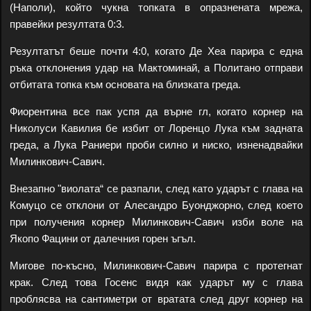
(Наполи), който чукна топката в опразнената мрежа,
правейки резултата 0:3.
Резултатът беше почти 4:0, когато Де Хеа парира с една
ръка отклонения удар на Мактоминай, а Политано отправи
отбитата топка към основата на близката греда.
Фиорентина все пак успя да върне гл, когато корнер на
Николуси Кавилия бе избит от Лоренцо Лука към задната
греда, а Лука Раниери проби силно и ниско, изненадвайки
Милинкович-Савич.
Внезапно "виолата“ се разпали, след като ударът с глава на
Комуцо се отклони от Алесандро Буонджорно, след което
при получения корнер Милинкович-Савич изби воле на
Якопо Фацини от далечния горен ъгъл.
Мигове по-късно, Милинкович-Савич парира с протегнат
крак. След това Госенс ​​видя как ударът му с глава
проблясва на сантиметри от вратата след друг корнер на