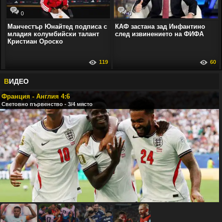
0
0
Манчестър Юнайтед подписа с
КАФ застана зад Инфантино
младия колумбийски талант
след извинението на ФИФА
Кристиан Ороско
119
60
В
ИДЕО
Франция - Англия 4:6
Световно първенство - 3/4 място