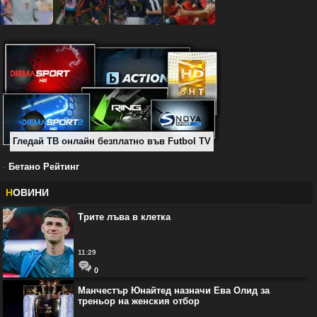
Гледай ТВ онлайн безплатно във Futbol TV
-
Бетано Рейтинг
Н
ОВИНИ
Трите лъва в клетка
11:29
0
Манчестър Юнайтед назначи Ева Олид за
треньор на женския отбор