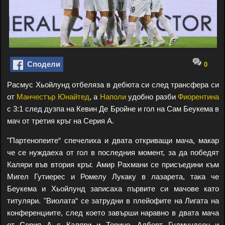
Сподели
0
Расмус Хьойлунд отбеляза в дебюта си след трансфера си
от
Манчестър Юнайтед
, а
Наполи
удобно разби
Фиорентина
с 3:1 след дузпа на Кевин Де Бройне и гол на Сам Беукема в
мач от третия кръг на Серия А.
"Партенопеите“ спечелиха и двата откриващи мача, макар
че се нуждаеха от гол в последния момент, за да победят
Каляри във втория кръг. Амир Рахмани се присъедини към
Мигел Гутиерес и Ромелу Лукаку в лазарета, така че
Беукема и Хьойлунд записаха първите си мачове като
титуляри. "Виолата“ се затрудни в плейофите на Лигата на
конференциите, след което завърши наравно в двата мача
от Серия А с Каляри и Торино. Алберт Гудмундсон и