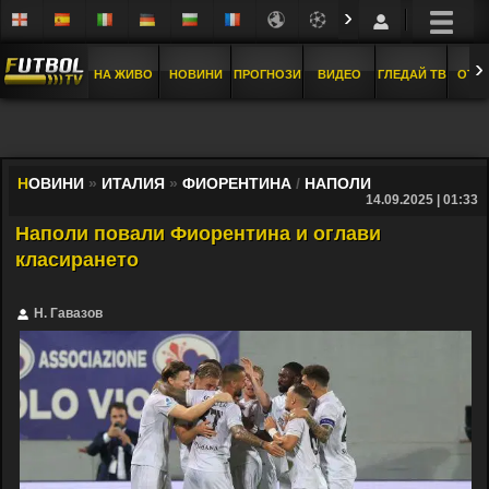
›
›
НА ЖИВО
НОВИНИ
ПРОГНОЗИ
ВИДЕО
ГЛЕДАЙ ТВ
ОТБ
Н
ОВИНИ
»
ИТАЛИЯ
»
ФИОРЕНТИНА
/
НАПОЛИ
14.09.2025 | 01:33
Наполи повали Фиорентина и оглави
класирането
Н. Гавазов