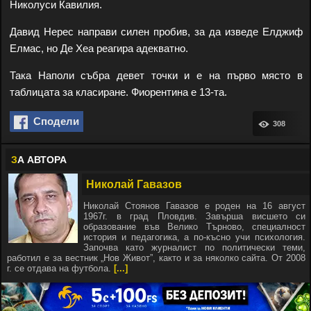
Николуси Кавилия.
Давид Нерес направи силен пробив, за да изведе Елджиф
Елмас, но Де Хеа реагира адекватно.
Така Наполи събра девет точки и е на първо място в
таблицата за класиране. Фиорентина е 13-та.
Сподели
308
З
А АВТОРА
Николай Гавазов
Николай Стоянов Гавазов е роден на 16 август
1967г. в град Пловдив. Завърша висшето си
образование във Велико Търново, специалност
история и педагогика, а по-късно учи психология.
Започва като журналист по политически теми,
работил е за вестник „Нов Живот”, както и за няколко сайта. От 2008
г. се отдава на футбола.
[...]