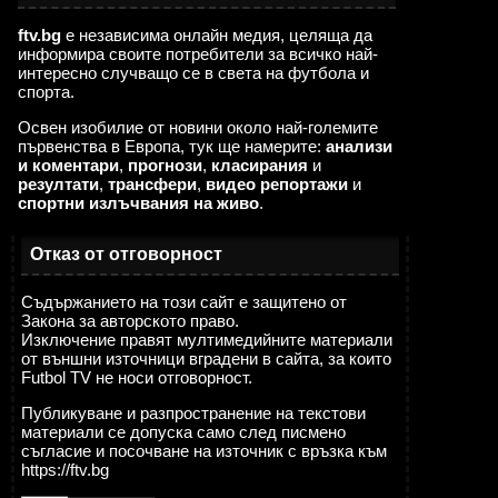
ftv.bg
е независима онлайн медия, целяща да
информира своите потребители за всичко най-
интересно случващо се в света на футбола и
спорта.
Освен изобилие от новини около най-големите
първенства в Европа, тук ще намерите:
анализи
и коментари
,
прогнози
,
класирания
и
резултати
,
трансфери
,
видео репортажи
и
спортни излъчвания на живо
.
Отказ от отговорност
Съдържанието на този сайт е защитено от
Закона за авторското право.
Изключение правят мултимедийните материали
от външни източници вградени в сайта, за които
Futbol TV не носи отговорност.
Публикуване и разпространение на текстови
материали се допуска само след писмено
съгласие и посочване на източник с връзка към
https://ftv.bg