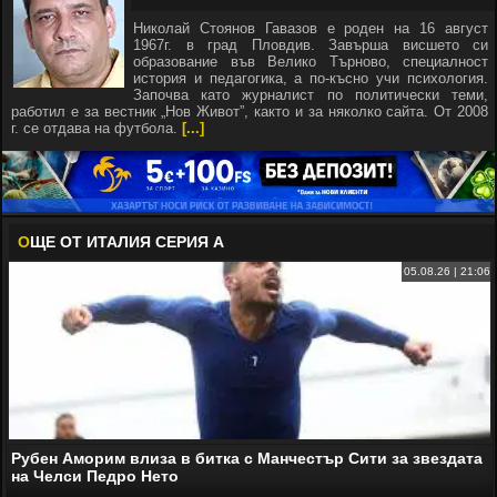
Николай Стоянов Гавазов е роден на 16 август
1967г. в град Пловдив. Завърша висшето си
образование във Велико Търново, специалност
история и педагогика, а по-късно учи психология.
Започва като журналист по политически теми,
работил е за вестник „Нов Живот”, както и за няколко сайта. От 2008
г. се отдава на футбола.
[...]
О
ЩЕ ОТ ИТАЛИЯ СЕРИЯ А
05.08.26 | 21:06
Рубен Аморим влиза в битка с Манчестър Сити за звездата
на Челси Педро Нето