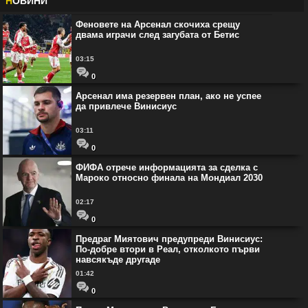
Н
ОВИНИ
Феновете на Арсенал скочиха срещу
двама играчи след загубата от Бетис
03:15
0
Арсенал има резервен план, ако не успее
да привлече Винисиус
03:11
0
ФИФА отрече информацията за сделка с
Мароко относно финала на Мондиал 2030
02:17
0
Предраг Миятович предупреди Винисиус:
По-добре втори в Реал, отколкото първи
навсякъде другаде
01:42
0