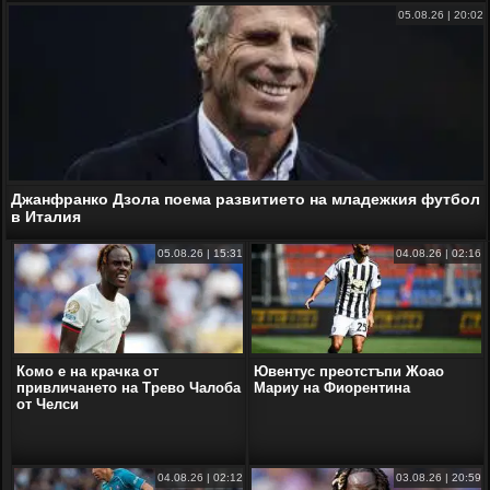
05.08.26 | 20:02
Джанфранко Дзола поема развитието на младежкия футбол
в Италия
05.08.26 | 15:31
04.08.26 | 02:16
Комо е на крачка от
Ювентус преотстъпи Жоао
привличането на Трево Чалоба
Мариу на Фиорентина
от Челси
04.08.26 | 02:12
03.08.26 | 20:59