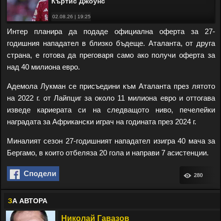
Къртис Джоунс
02.08.26 | 19:25
Интер планира да подаде официална оферта за 27-
годишния нападател в близко бъдеще. Аталанта, от друга
страна, е готова да преговаря само ако получи оферта за
над 40 милиона евро.
Адемола Лукман се присъедини към Аталанта през лятото
на 2022 г. от Лайпциг за около 11 милиона евро и оттогава
изведе кариерата си на следващото ниво, печелейки
наградата за Африкански играч на годината през 2024 г.
Миналият сезон 27-годишният нападател изигра 40 мача за
Бергамо, в които отбеляза 20 гола и направи 7 асистенции.
Сподели
280
З
А АВТОРА
Николай Гавазов