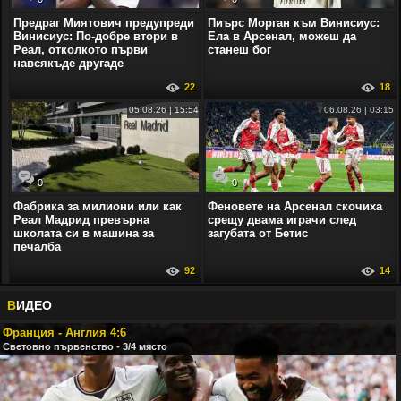
Предраг Миятович предупреди
Пиърс Морган към Винисиус:
Винисиус: По-добре втори в
Ела в Арсенал, можеш да
Реал, отколкото първи
станеш бог
навсякъде другаде
22
18
05.08.26 | 15:54
06.08.26 | 03:15
0
0
Фабрика за милиони или как
Феновете на Арсенал скочиха
Реал Мадрид превърна
срещу двама играчи след
школата си в машина за
загубата от Бетис
печалба
92
14
В
ИДЕО
Франция - Англия 4:6
Световно първенство - 3/4 място