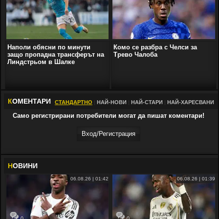
Наполи обясни по минути
Комо се разбра с Челси за
защо пропадна трансферът на
Трево Чалоба
Линдстрьом в Шалке
К
ОМЕНТАРИ
СТАНДАРТНО
|
НАЙ-НОВИ
|
НАЙ-СТАРИ
|
НАЙ-ХАРЕСВАНИ
Само регистрирани потребители могат да пишат коментари!
Вход/Регистрaция
Н
ОВИНИ
06.08.26 | 01:42
06.08.26 | 01:39
0
0