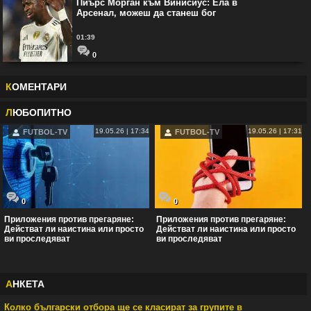
Пиърс Морган към Винисиус: Ела в
Арсенал, можеш да станеш бог
01:39
0
К
ОМЕНТАРИ
Л
ЮБОПИТНО
19.05.26 | 17:34
19.05.26 | 17:31
FUTBOL-TV
FUTBOL-TV
0
0
Приложения против прегаряне:
Приложения против прегаряне:
Действат ли наистина или просто
Действат ли наистина или просто
ви проследяват
ви проследяват
А
НКЕТА
Колко български отбора ще се класират за групите в