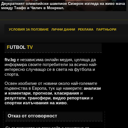
Двукратният олимпийски шампион Сизерон изгледа на живо мача
между Тиафо и Чилич в Монреал.
УСЛОВИЯ ЗА ПОЛЗВАНЕ
|
ЛИЧНИ ДАННИ
|
РЕКЛАМА
|
ПАРТНЬОРИ
F
UTBOL
TV
ftv.bg
е независима онлайн медия, целяща да
информира своите потребители за всичко най-
интересно случващо се в света на футбола и
спорта.
Освен изобилие от новини около най-големите
първенства в Европа, тук ще намерите:
анализи
и коментари
,
прогнози
,
класирания
и
резултати
,
трансфери
,
видео репортажи
и
спортни излъчвания на живо
.
Отказ от отговорност