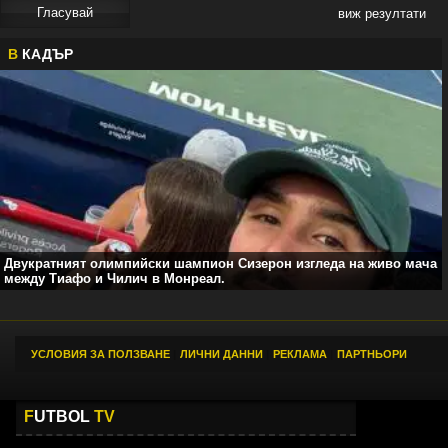
виж резултати
В
КАДЪР
Двукратният олимпийски шампион Сизерон изгледа на живо мача
между Тиафо и Чилич в Монреал.
УСЛОВИЯ ЗА ПОЛЗВАНЕ
|
ЛИЧНИ ДАННИ
|
РЕКЛАМА
|
ПАРТНЬОРИ
F
UTBOL
TV