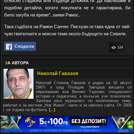
относно стадиона или бъдещи длъжности. Да навлизаме в
подобни детайли, когато покупката не е гарантирана, би
било загуба на време“, заяви Рамос.
Така съдбата на Рамон Санчес Писхуан остава една от най-
чувствителните и неясни теми около бъдещето на Севиля.
Сподели
124
З
А АВТОРА
Николай Гавазов
Николай Стоянов Гавазов е роден на 16 август
1967г. в град Пловдив. Завърша висшето си
образование във Велико Търново, специалност
история и педагогика, а по-късно учи психология.
Започва като журналист по политически теми,
работил е за вестник „Нов Живот”, както и за няколко сайта. От 2008
г. се отдава на футбола.
[...]