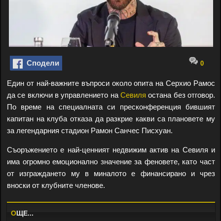
Сподели
0
Един от най-важните въпроси около опита на Серхио Рамос
да се включи в управлението на
Севиля
остана без отговор.
По време на специалната си пресконференция бившият
капитан на клуба отказа да разкрие какви са плановете му
за легендарния стадион Рамон Санчес Писхуан.
Съоръжението е най-ценният недвижим актив на Севиля и
има огромно емоционално значение за феновете, като част
от изграждането му в миналото е финансирано и чрез
вноски от клубните членове.
O
ЩЕ...