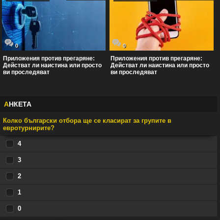
0
0
Приложения против прегаряне:
Приложения против прегаряне:
Действат ли наистина или просто
Действат ли наистина или просто
ви проследяват
ви проследяват
А
НКЕТА
Колко български отбора ще се класират за групите в
евротурнирите?
4
3
2
1
0