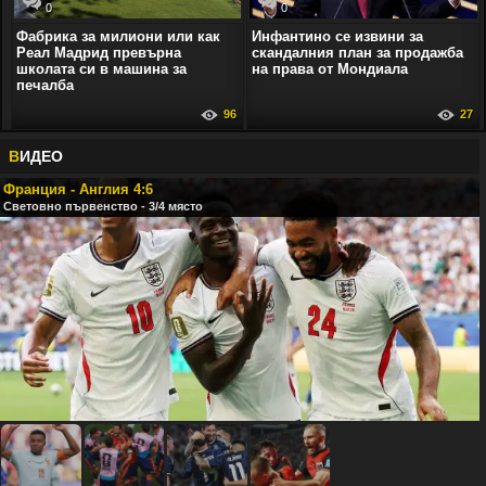
0
0
Фабрика за милиони или как
Инфантино се извини за
Реал Мадрид превърна
скандалния план за продажба
школата си в машина за
на права от Мондиала
печалба
96
27
В
ИДЕО
Франция - Англия 4:6
Световно първенство - 3/4 място