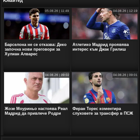
Юнайтед
05.08.26 | 11:49
04.08.26 | 12:19
Барселона не се отказва: Деко
Атлетико Мадрид проявява
започна нови преговори за
интерес към Джак Грилиш
Хулиан Алварес
04.08.26 | 09:02
04.08.26 | 09:01
Жозе Моуриньо настоява Реал
Феран Торес коментира
Мадрид да привлече Родри
слуховете за трансфер в ПСЖ