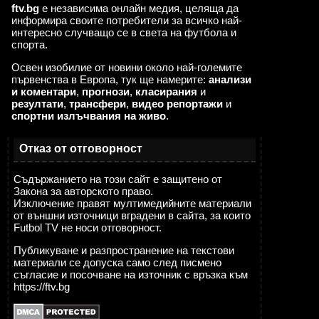
ftv.bg
е независима онлайн медия, целяща да
информира своите потребители за всичко най-
интересно случващо се в света на футбола и
спорта.
Освен изобилие от новини около най-големите
първенства в Европа, тук ще намерите:
анализи
и коментари
,
прогнози
,
класирания
и
резултати
,
трансфери
,
видео репортажи
и
спортни излъчвания на живо
.
Отказ от отговорност
Съдържанието на този сайт е защитено от
Закона за авторското право.
Изключение правят мултимедийните материали
от външни източници вградени в сайта, за които
Futbol TV не носи отговорност.
Публикуване и разпространение на текстови
материали се допуска само след писмено
съгласие и посочване на източник с връзка към
https://ftv.bg