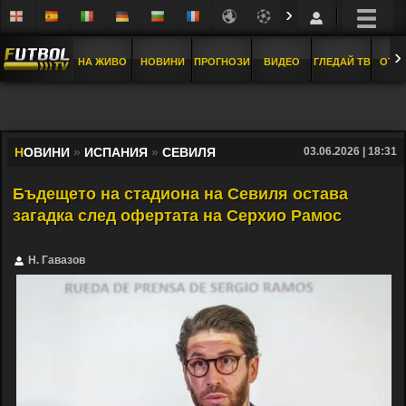
›
›
НА ЖИВО
НОВИНИ
ПРОГНОЗИ
ВИДЕО
ГЛЕДАЙ ТВ
ОТБ
Н
ОВИНИ
»
ИСПАНИЯ
»
СЕВИЛЯ
03.06.2026 | 18:31
Бъдещето на стадиона на Севиля остава
загадка след офертата на Серхио Рамос
Н. Гавазов