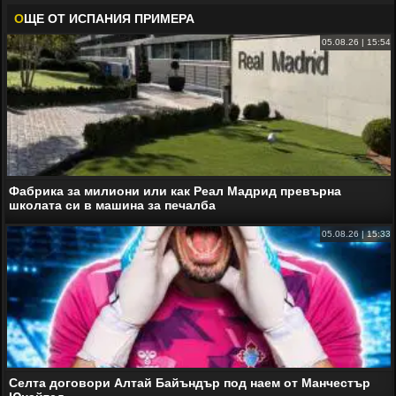
О
ЩЕ ОТ ИСПАНИЯ ПРИМЕРА
05.08.26 | 15:54
Фабрика за милиони или как Реал Мадрид превърна
школата си в машина за печалба
05.08.26 | 15:33
Селта договори Алтай Байъндър под наем от Манчестър