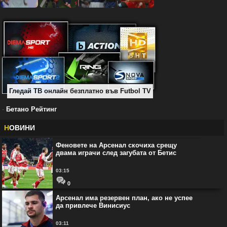
Гледай ТВ онлайн безплатно във Futbol TV
-
Бетано Рейтинг
Н
ОВИНИ
Феновете на Арсенал скочиха срещу
двама играчи след загубата от Бетис
03:15
0
Арсенал има резервен план, ако не успее
да привлече Винисиус
03:11