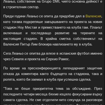
Леаньо, собственик на Grupo DMI, чиято основна дейност е
в строителния сектор.
Преди години Леаньо се опита да придобие дял в
Валенсия
,
като тогава подкрепяше завършването на проекта за новия
стадион Ноу Местая и преместването на клуба там. Планът
включваше и последващо развитие на терените на
настоящия стадион. В крайна сметка собственикът на
Валенсия Питър Лим блокира навлизането му в клуба.
Сега Леаньо се опитва да влезе в испанския футбол именно
чрез Севиля и проекта на Серхио Рамос.
По време на пресконференцията легендарният защитник
отказа да коментира както бъдещето на стадиона, така и
ролята, която би заемал в клуба при успешна сделка.
"Това не беше приоритетна тема за обсъждане. През
последните четири месеца бяхме изцяло фокусирани върху
самата сделка. Не сме отделили нито секунда за разговори