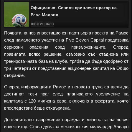
Официално: Севиля привлече вратар на
Реал Мадрид
03.08.26 | 04:01
Появата на нов инвестиционен партньор в проекта на Рамос
след намаленото участие на Five Eleven Capital предизвика
сериозни опасения сред привържениците. Според
правилата всяко решение, свързано със стадиона или
тренировъчната база на клуба, трябва да бъде одобрено от
три четвърти от представения акционерен капитал на Общо
събрание.
Според информацията Рамос и неговата група са щели да
достигнат този праг след планираното увеличение на
капитала с 120 милиона евро, включено в офертата, която
впоследствие беше отхвърлена.
Допълнително напрежение поражда и личността на новия
инвеститор. Става дума за мексиканския милиардер Алваро