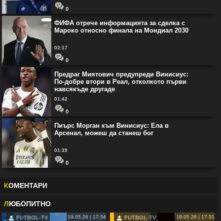
0
ФИФА отрече информацията за сделка с
Мароко относно финала на Мондиал 2030
02:17
0
Предраг Миятович предупреди Винисиус:
По-добре втори в Реал, отколкото първи
навсякъде другаде
01:42
0
Пиърс Морган към Винисиус: Ела в
Арсенал, можеш да станеш бог
01:39
0
К
ОМЕНТАРИ
Л
ЮБОПИТНО
19.05.26 | 17:34
19.05.26 | 17:31
FUTBOL-TV
FUTBOL-TV