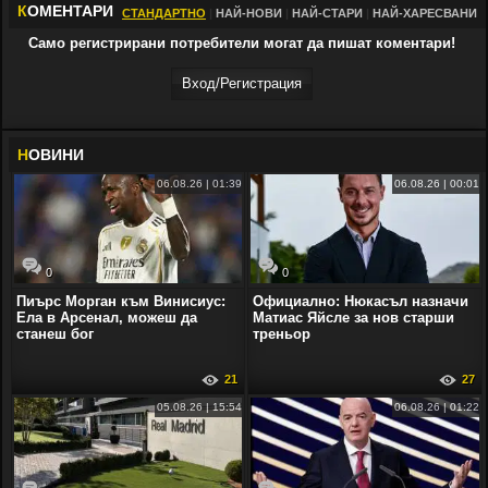
К
ОМЕНТАРИ
СТАНДАРТНО
|
НАЙ-НОВИ
|
НАЙ-СТАРИ
|
НАЙ-ХАРЕСВАНИ
Само регистрирани потребители могат да пишат коментари!
Вход/Регистрaция
Н
ОВИНИ
06.08.26 | 01:39
06.08.26 | 00:01
0
0
Пиърс Морган към Винисиус:
Официално: Нюкасъл назначи
Ела в Арсенал, можеш да
Матиас Яйсле за нов старши
станеш бог
треньор
21
27
05.08.26 | 15:54
06.08.26 | 01:22