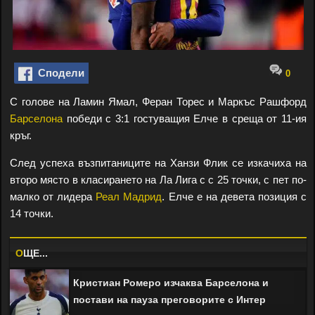
Сподели
0
С голове на Ламин Ямал, Феран Торес и Маркъс Рашфорд
Барселона
победи с 3:1 гостуващия Елче в среща от 11-ия
кръг.
След успеха възпитаниците на Ханзи Флик се изкачиха на
второ място в класирането на Ла Лига с с 25 точки, с пет по-
малко от лидера
Реал Мадрид
. Елче е на девета позиция с
14 точки.
O
ЩЕ...
Кристиан Ромеро изчаква Барселона и
постави на пауза преговорите с Интер