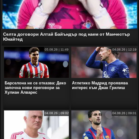
Селта договори Алтай Байъндър под наем от Манчестър
Юнайтед
05.08.26 | 11:49
04.08.26 | 12:19
Барселона не се отказва: Деко
Атлетико Мадрид проявява
започна нови преговори за
интерес към Джак Грилиш
Хулиан Алварес
04.08.26 | 09:02
04.08.26 | 09:01