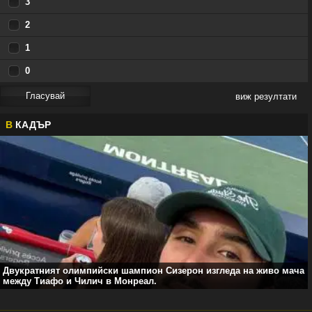
3
2
1
0
виж резултати
В
КАДЪР
Двукратният олимпийски шампион Сизерон изгледа на живо мача
между Тиафо и Чилич в Монреал.