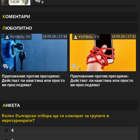
0
К
ОМЕНТАРИ
Л
ЮБОПИТНО
19.05.26 | 17:34
19.05.26 | 17:31
FUTBOL-TV
FUTBOL-TV
0
0
Приложения против прегаряне:
Приложения против прегаряне:
Действат ли наистина или просто
Действат ли наистина или просто
ви проследяват
ви проследяват
А
НКЕТА
Колко български отбора ще се класират за групите в
евротурнирите?
4