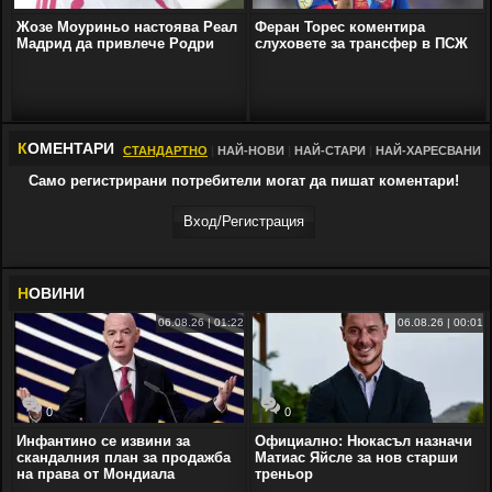
Жозе Моуриньо настоява Реал
Феран Торес коментира
Мадрид да привлече Родри
слуховете за трансфер в ПСЖ
К
ОМЕНТАРИ
СТАНДАРТНО
|
НАЙ-НОВИ
|
НАЙ-СТАРИ
|
НАЙ-ХАРЕСВАНИ
Само регистрирани потребители могат да пишат коментари!
Вход/Регистрaция
Н
ОВИНИ
06.08.26 | 01:22
06.08.26 | 00:01
0
0
Инфантино се извини за
Официално: Нюкасъл назначи
скандалния план за продажба
Матиас Яйсле за нов старши
на права от Мондиала
треньор