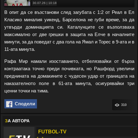
30.07.26 | 10:18
В опит да се възстанови след загубата с 1:2 от Реал в Ел
Класико миналия уикенд, Барселона не губи време, за да
утвърди доминацията си. Каталунците се възползваха
максимално от две грешки в защита на Елче в началните
минути, за да поведат с два гола на Ямал и Торес в 9-ата и в
11-ата минута.
Рафа Мир намали изоставането, отбелязвайки от бърза
контраатака точно преди почивката, но Рашфорд увеличи
преднината на домакините с чудесен удар от границата на
наказателното поле в 61-ата минута, осигурявайки три
ценни точки на тима.
Сподели
310
З
А АВТОРА
FUTBOL-TV