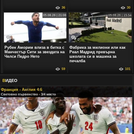
36
30
05.08.26 | 21:06
05.08.26 | 15:54
0
0
Рубен Аморим влиза в битка с
Фабрика за милиони или как
Манчестър Сити за звездата на
Реал Мадрид превърна
Челси Педро Нето
школата си в машина за
печалба
59
101
В
ИДЕО
Франция - Англия 4:6
Световно първенство - 3/4 място