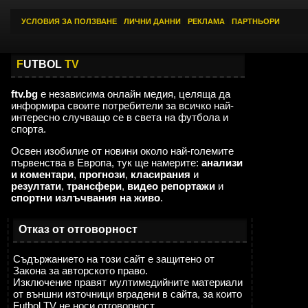
УСЛОВИЯ ЗА ПОЛЗВАНЕ
|
ЛИЧНИ ДАННИ
|
РЕКЛАМА
|
ПАРТНЬОРИ
F
UTBOL
TV
ftv.bg
е независима онлайн медия, целяща да
информира своите потребители за всичко най-
интересно случващо се в света на футбола и
спорта.
Освен изобилие от новини около най-големите
първенства в Европа, тук ще намерите:
анализи
и коментари
,
прогнози
,
класирания
и
резултати
,
трансфери
,
видео репортажи
и
спортни излъчвания на живо
.
Отказ от отговорност
Съдържанието на този сайт е защитено от
Закона за авторското право.
Изключение правят мултимедийните материали
от външни източници вградени в сайта, за които
Futbol TV не носи отговорност.