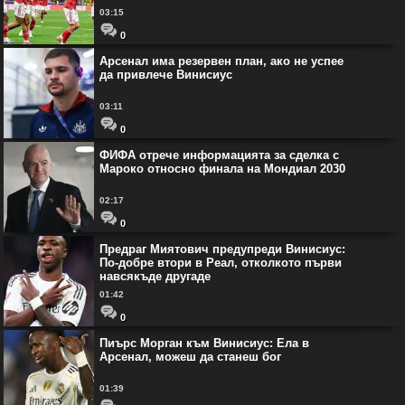
03:15
0
Арсенал има резервен план, ако не успее
да привлече Винисиус
03:11
0
ФИФА отрече информацията за сделка с
Мароко относно финала на Мондиал 2030
02:17
0
Предраг Миятович предупреди Винисиус:
По-добре втори в Реал, отколкото първи
навсякъде другаде
01:42
0
Пиърс Морган към Винисиус: Ела в
Арсенал, можеш да станеш бог
01:39