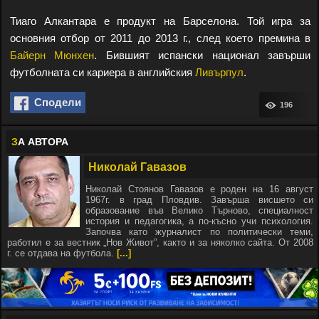
Тиаго Алкантара е продукт на Барселона. Той игра за
основния отбор от 2011 до 2013 г., след което премина в
Байерн Мюнхен
. Бившият испански национал завърши
футболната си кариера в английския
Ливърпул
.
Сподели
196
З
А АВТОРА
Николай Гавазов
Николай Стоянов Гавазов е роден на 16 август
1967г. в град Пловдив. Завърша висшето си
образование във Велико Търново, специалност
история и педагогика, а по-късно учи психология.
Започва като журналист по политически теми,
работил е за вестник „Нов Живот”, както и за няколко сайта. От 2008
г. се отдава на футбола.
[...]