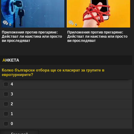
0
0
Приложения против прегаряне:
Приложения против прегаряне:
Действат ли наистина или просто
Действат ли наистина или просто
ви проследяват
ви проследяват
А
НКЕТА
Колко български отбора ще се класират за групите в
евротурнирите?
4
3
2
1
0