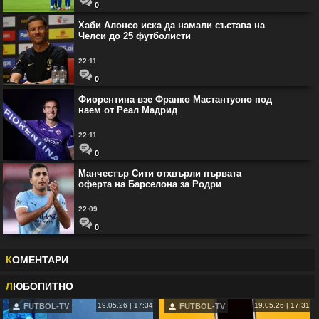
0
Хаби Алонсо иска да намали състава на
Челси до 25 футболисти
22:11
0
Фиорентина взе Франко Мастантуоно под
наем от Реал Мадрид
22:11
0
Манчестър Сити отхвърли първата
оферта на Барселона за Родри
22:09
0
К
ОМЕНТАРИ
Л
ЮБОПИТНО
19.05.26 | 17:34
19.05.26 | 17:31
FUTBOL-TV
FUTBOL-TV