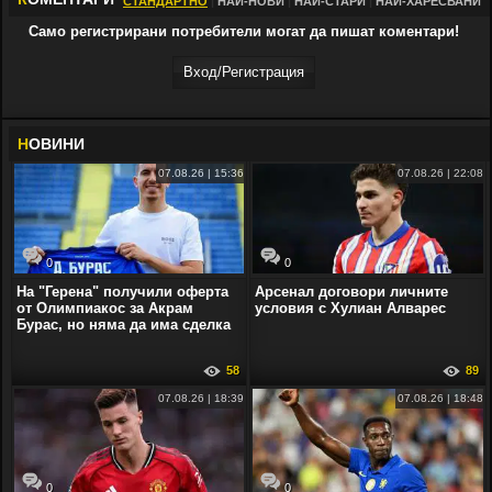
СТАНДАРТНО
|
НАЙ-НОВИ
|
НАЙ-СТАРИ
|
НАЙ-ХАРЕСВАНИ
Само регистрирани потребители могат да пишат коментари!
Вход/Регистрaция
Н
ОВИНИ
07.08.26 | 15:36
07.08.26 | 22:08
0
0
На "Герена" получили оферта
Арсенал договори личните
от Олимпиакос за Акрам
условия с Хулиан Алварес
Бурас, но няма да има сделка
58
89
07.08.26 | 18:39
07.08.26 | 18:48
0
0