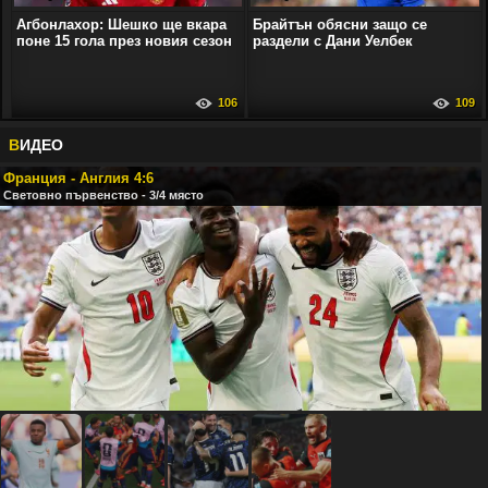
Агбонлахор: Шешко ще вкара
Брайтън обясни защо се
поне 15 гола през новия сезон
раздели с Дани Уелбек
106
109
В
ИДЕО
Франция - Англия 4:6
Световно първенство - 3/4 място