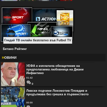
Гледай ТВ онлайн безплатно във Futbol TV
-
Бетано Рейтинг
Н
ОВИНИ
УЕФА е изплатила обезщетение на
предполагаема любовница на Джани
Инфантино
01:42
0
Левски подчини Локомотив Пловдив и
продължава без грешка в първенството
00:00