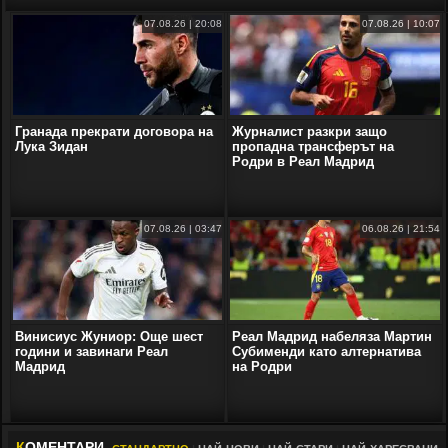
07.08.26 | 20:08
07.08.26 | 10:07
Гранада прекрати договора на
Журналист разкри защо
Лука Зидан
пропадна трансферът на
Родри в Реал Мадрид
07.08.26 | 03:47
06.08.26 | 21:54
Винисиус Жуниор: Още шест
Реал Мадрид набеляза Мартин
години и завинаги Реал
Субименди като алтернатива
Мадрид
на Родри
К
ОМЕНТАРИ