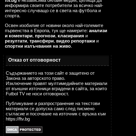
ftv.bg
е независима онлайн медия, целяща да
информира своите потребители за всичко най-
интересно случващо се в света на футбола и
спорта.
Освен изобилие от новини около най-големите
първенства в Европа, тук ще намерите:
анализи
и коментари
,
прогнози
,
класирания
и
резултати
,
трансфери
,
видео репортажи
и
спортни излъчвания на живо
.
Отказ от отговорност
Съдържанието на този сайт е защитено от
Закона за авторското право.
Изключение правят мултимедийните материали
от външни източници вградени в сайта, за които
Futbol TV не носи отговорност.
Публикуване и разпространение на текстови
материали се допуска само след писмено
съгласие и посочване на източник с връзка към
https://ftv.bg