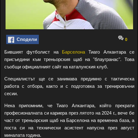
Сподели
0
Бившият футболист на
Барселона
Тиаго Алкантара се
присъедини към треньорския щаб на "блаугранас". Това
съобщи официалният сайт на каталунския клуб.
Специалистът ще се занимава предимно с тактическа
работа с отбора, както и с подготовка за тренировъчни
сесии.
Нека припомним, че Тиаго Алкантара, който прекрати
професионалната си кариера през лятото на 2024 г., вече бе
част от треньорския щаб на Барселона на временна база, а
поста си на технически асистент напусна през август
миналата година.