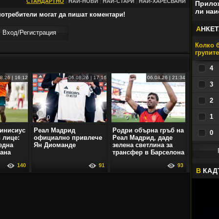
СТАНДАРТНО
|
НАЙ-НОВИ
|
НАЙ-СТАРИ
|
НАЙ-ХАРЕСВАНИ
Прилож
ли наи
отребители могат да пишат коментари!
А
НКЕТ
Вход/Регистрaция
Колко б
групит
4
8.26 | 16:12
06.08.26 | 17:16
06.08.26 | 21:34
3
2
1
0
0
инисиус
Реал Мадрид
Родри обърна гръб на
0
 лице:
официално привлече
Реал Мадрид, даде
една
Ян Диоманде
зелена светлина за
рана
трансфер в Барселона
140
91
93
В
КАД