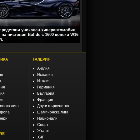
 представи уникален хиперавтомобил,
 на пистовия Bolide с 1600-конски W16
л.
ТИКА
ГАЛЕРИЯ
Англия
ия
Испания
я
Италия
ния
Германия
рия
България
ия
Франция
нска лига
Други първенства
вропа
Шампионска лига
фери
Национали
Спорт
Жълто
RE
.GIF