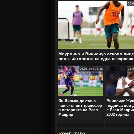
06.0
Моуриньо и Винисиус отново лице
лице: историята на една незарасна
06.08.26 | 21:48
06.0
Ян Диоманде стана
Винисиус Жу
най-скъпият трансфер
подписа нов 
в историята на Реал
с Реал Мадри
Мадрид
2032 година