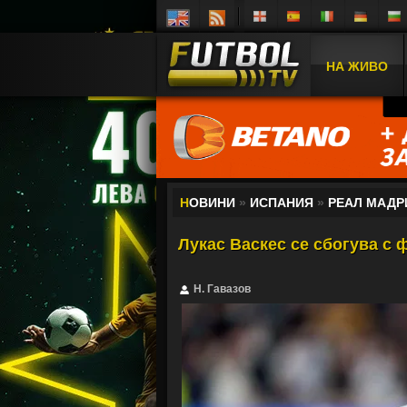
НА ЖИВО
Н
ОВИНИ
»
ИСПАНИЯ
»
РЕАЛ МАДР
Лукас Васкес се сбогува с
Н. Гавазов