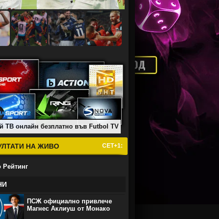
й ТВ онлайн безплатно във Futbol TV
УЛТАТИ НА ЖИВО
СЕТ+1:
 Рейтинг
НИ
ПСЖ официално привлече
Магнес Аклиуш от Монако