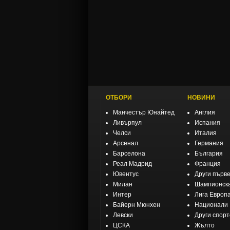
ОТБОРИ
НОВИНИ
Манчестър Юнайтед
Англия
Ливърпул
Испания
Челси
Италия
Арсенал
Германия
Барселона
България
Реал Мадрид
Франция
Ювентус
Други първ
Милан
Шампионска
Интер
Лига Европ
Байерн Мюнхен
Национали
Левски
Други спор
ЦСКА
Жълто