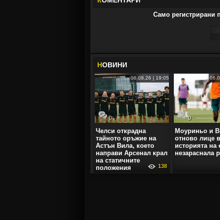
К
ОМЕНТАРИ
Само регистрирани п
Н
ОВИНИ
06.08.26 | 19:05
06.0
0
0
Челси открадна
Моуриньо и В
тайното оръжие на
отново лице в
Астън Вила, което
историята на 
направи Арсенал крал
незараснала 
на статичните
138
положения