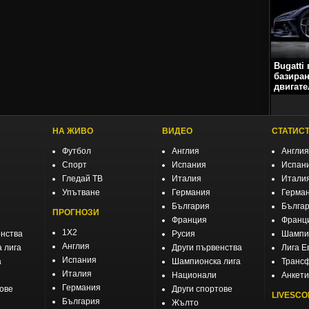
Bugatti
базиран
двигате
НА ЖИВО
ВИДЕО
СТАТИС
Футбол
Англия
Англия
Спорт
Испания
Испан
Гледай ТВ
Италия
Итали
Упътване
Германия
Герма
България
Бълга
ПРОГНОЗИ
Франция
Франц
1X2
енства
Русия
Шампио
Англия
 лига
Други първенства
Лига Е
Испания
а
Шампионска лига
Транс
Италия
Национали
Анкети
Германия
тове
Други спортове
LIVESCO
България
Жълто