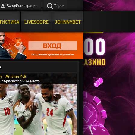
Вход/Регистрация
Търси
ТИСТИКА
LIVESCORE
JOHNNYBET
О
 - Англия 4:6
 първенство - 3/4 място