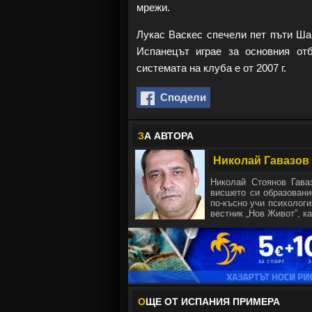
мрежи.
Лукас Васкес спечели пет пъти Ша
Испанецът играе за основния отб
системата на клуба е от 2007 г.
Сподели
З
А АВТОРА
Николай Гавазов
Николай Стоянов Гава
висшето си образовани
по-късно учи психологи
вестник „Нов Живот”, ка
О
ЩЕ ОТ ИСПАНИЯ ПРИМЕРА