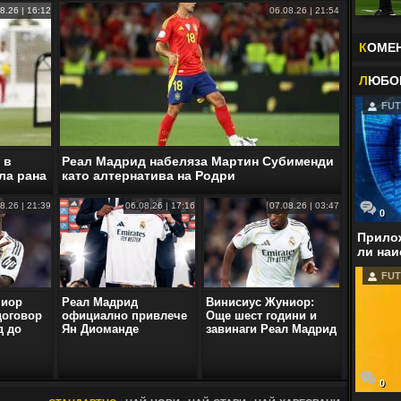
8.26 | 16:12
06.08.26 | 21:54
К
ОМЕ
Л
ЮБО
FUT
 в
Реал Мадрид набеляза Мартин Субименди
ла рана
като алтернатива на Родри
8.26 | 21:39
06.08.26 | 17:16
07.08.26 | 03:47
0
Прилож
ли наи
FUT
ниор
Реал Мадрид
Винисиус Жуниор:
договор
официално привлече
Още шест години и
д до
Ян Диоманде
завинаги Реал Мадрид
0