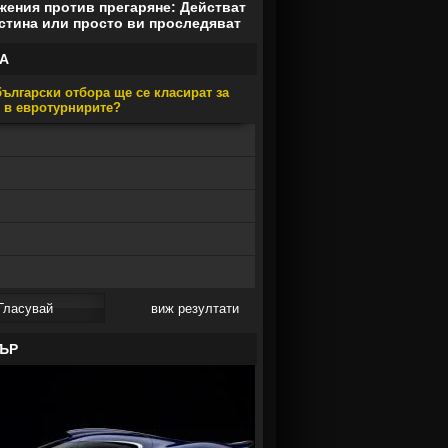
ения против прегаряне: Действат
стина или просто ви проследяват
А
ългарски отбора ще се класират за
е в евротурнирите?
виж резултати
ЪР