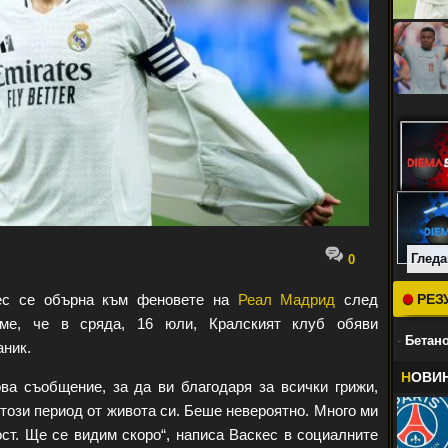
Гледа
0
кес се обърна към феновете на
Реал Мадрид
след
РЕЗ
яме, че в сряда, 16 юли, Кралският клуб обяви
-
Бетано
аник.
Н
ОВИ
ва съобщение, за да ви благодаря за всички грижи,
този период от живота си. Беше невероятно. Много ми
ост. Ще се видим скоро“, написа Васкес в социалните