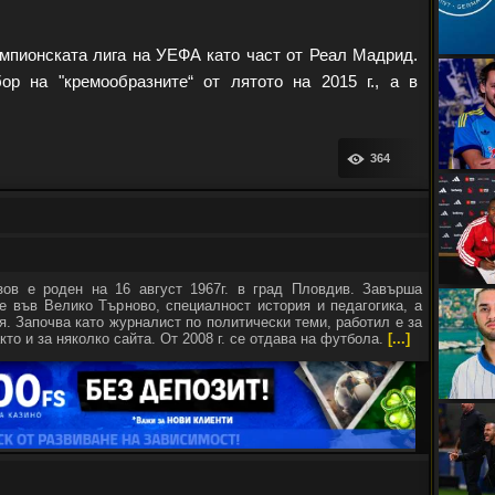
мпионската лига на УЕФА като част от Реал Мадрид.
ор на "кремообразните“ от лятото на 2015 г., а в
364
зов е роден на 16 август 1967г. в град Пловдив. Завърша
е във Велико Търново, специалност история и педагогика, а
я. Започва като журналист по политически теми, работил е за
кто и за няколко сайта. От 2008 г. се отдава на футбола.
[...]