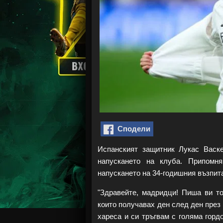
Сподели
Испанският защитник Лукас Вас
напускането на клуба. Припомн
напускането на 34-годишния възпит
"Здравейте, мадридци! Пиша ви то
които получавах ден след ден през 
хареса и си тръгвам с голяма горд