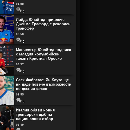
04:00
0
Лийдс Юнайтед привлече
Джеймс Трафорд с рекорден
трансфер
03:58
0
Манчестър Юнайтед подписа
с младия колумбийски
талант Кристиан Ороско
03:57
0
Сеск Фабрегас: Ян Коуто ще
ни даде повече възможности
по десния фланг
03:55
0
Италия обяви новия
треньорски щаб на
националния отбор
03:49