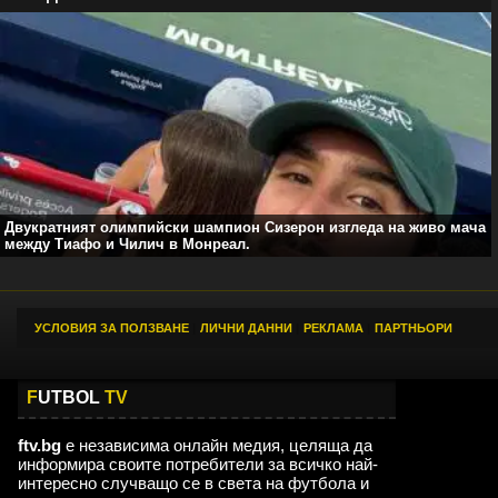
Двукратният олимпийски шампион Сизерон изгледа на живо мача
между Тиафо и Чилич в Монреал.
УСЛОВИЯ ЗА ПОЛЗВАНЕ
|
ЛИЧНИ ДАННИ
|
РЕКЛАМА
|
ПАРТНЬОРИ
F
UTBOL
TV
ftv.bg
е независима онлайн медия, целяща да
информира своите потребители за всичко най-
интересно случващо се в света на футбола и