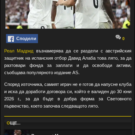
Сподели
0
Реал Мадрид
възнамерява да се раздели с австрийския
защитник на испанския отбор Давид Алаба това лято, за да
разтовари фонда за заплати и да освободи активи,
съобщава популярното издание AS.
Според източника, самият играч не е готов да напусне клуба
и иска да доработи договора си, който е валиден до 30 юни
2026 г., за да бъде в добра форма за Световното
първенство, което започва следващото лято.
O
ЩЕ...