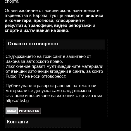
спорта.
Освен изобилие от новини около най-големите
първенства в Европа, тук ще намерите:
анализи
и коментари
,
прогнози
,
класирания
и
резултати
,
трансфери
,
видео репортажи
и
спортни излъчвания на живо
.
Отказ от отговорност
Съдържанието на този сайт е защитено от
Закона за авторското право.
Изключение правят мултимедийните материали
от външни източници вградени в сайта, за които
Futbol TV не носи отговорност.
Публикуване и разпространение на текстови
материали се допуска само след писмено
съгласие и посочване на източник с връзка към
https://ftv.bg
Контакти