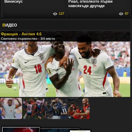
Винисиус
Реал, отколкото първи
навсякъде другаде
127
87
В
ИДЕО
Франция - Англия 4:6
Световно първенство - 3/4 място