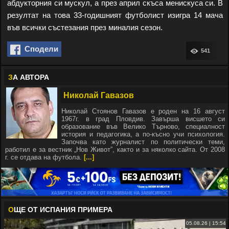
абдукторния си мускул, а през април скъса менискуса си. В
резултат на това 33-годишният футболист изигра 14 мача
във всички състезания през миналия сезон.
Сподели
541
З
А АВТОРА
Николай Гавазов
Николай Стоянов Гавазов е роден на 16 август
1967г. в град Пловдив. Завърша висшето си
образование във Велико Търново, специалност
история и педагогика, а по-късно учи психология.
Започва като журналист по политически теми,
работил е за вестник „Нов Живот”, както и за няколко сайта. От 2008
г. се отдава на футбола.
[...]
О
ЩЕ ОТ ИСПАНИЯ ПРИМЕРА
05.08.26 | 15:54