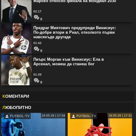
Мароко относно финала на Мондиал 2030
02:17
0
Предраг Миятович предупреди Винисиус:
По-добре втори в Реал, отколкото първи
навсякъде другаде
01:42
0
Пиърс Морган към Винисиус: Ела в
Арсенал, можеш да станеш бог
01:39
0
К
ОМЕНТАРИ
Л
ЮБОПИТНО
19.05.26 | 17:34
19.05.26 | 17:31
FUTBOL-TV
FUTBOL-TV