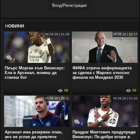
Вход/Регистрaция
Н
ОВИНИ
06.08.26 | 01:39
06.08.26 | 02:17
0
0
Пиърс Морган към Винисиус:
ФИФА отрече информацията
Ела в Арсенал, можеш да
за сделка с Мароко относно
станеш бог
финала на Мондиал 2030
68
59
06.08.26 | 03:11
06.08.26 | 01:42
0
0
Арсенал има резервен план,
Предраг Миятович предупреди
ако не успее да привлече
Винисиус: По-добре втори в