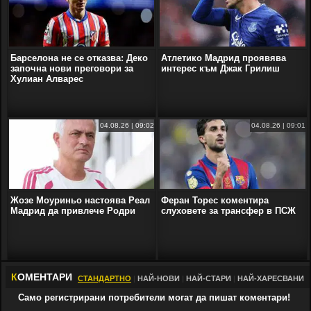
Барселона не се отказва: Деко
Атлетико Мадрид проявява
започна нови преговори за
интерес към Джак Грилиш
Хулиан Алварес
04.08.26 | 09:02
04.08.26 | 09:01
Жозе Моуриньо настоява Реал
Феран Торес коментира
Мадрид да привлече Родри
слуховете за трансфер в ПСЖ
К
ОМЕНТАРИ
СТАНДАРТНО
|
НАЙ-НОВИ
|
НАЙ-СТАРИ
|
НАЙ-ХАРЕСВАНИ
Само регистрирани потребители могат да пишат коментари!