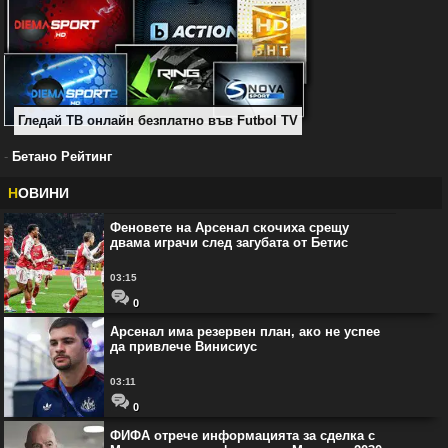
Гледай ТВ онлайн безплатно във Futbol TV
-
Бетано Рейтинг
Н
ОВИНИ
Феновете на Арсенал скочиха срещу
двама играчи след загубата от Бетис
03:15
0
Арсенал има резервен план, ако не успее
да привлече Винисиус
03:11
0
ФИФА отрече информацията за сделка с