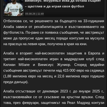
Винисиус: Моуриньо иска да остана същият
– щастлив и да играя своя футбол
05.08.26 | 11:49
Отбелязва се, че решението за бъдещето на 33-годишния
Алаба зависи от рехабилитацията и възстановяването на
футболиста. По-рано се появиха съобщения, че австриецът
може да пропусне един месец поради контузия на мускула
на прасеца на левия крак, получена в края на юни.
Алаба е вторият най-високоплатен защитник в Европа и
третият най-високоплатен играч в мадридския клуб след
Килиан Мбапе и Винисиус Жуниор. Според медийни
съобщения австриецът печели над 415 000 евро на седмица
(1,88 милиона евро на месец и 22,6 милиона евро годишно
преди данъци).
Алаба отсъстваше от декември 2023 г. до януари 2025 г.,
възстановявайки се от скъсване на кръстни връзки. След
това, през февруари, защитникът на Реал Мадрид контузи