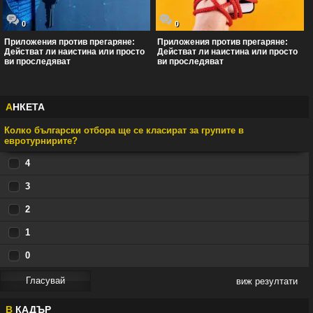
0
0
Приложения против прегаряне:
Приложения против прегаряне:
Действат ли наистина или просто
Действат ли наистина или просто
ви проследяват
ви проследяват
А
НКЕТА
Колко български отбора ще се класират за групите в
евротурнирите?
4
3
2
1
0
виж резултати
В
КАДЪР