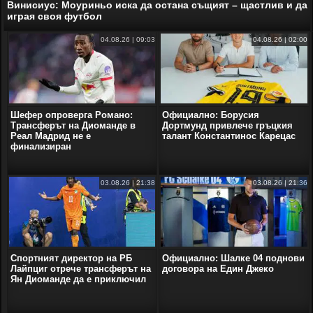
Винисиус: Моуриньо иска да остана същият – щастлив и да
играя своя футбол
04.08.26 | 09:03
04.08.26 | 02:00
Шефер опроверга Романо:
Официално: Борусия
Трансферът на Диоманде в
Дортмунд привлече гръцкия
Реал Мадрид не е
талант Константинос Карецас
финализиран
03.08.26 | 21:38
03.08.26 | 21:36
Спортният директор на РБ
Официално: Шалке 04 поднови
Лайпциг отрече трансферът на
договора на Един Джеко
Ян Диомандe да е приключил