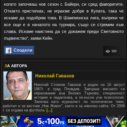
когато започваш нов сезон с Байерн, си сред фаворитите.
Откакто пристигнах, не играхме добре в Купата, така че
искаме да подобрим това. В Шампионска лига, въпреки че
все още е в началото на турнира, също се стремим към
слава. Искаме наистина да се докажем преди Световното
първенство“, заяви Кейн.
Сподели
183
З
А АВТОРА
Николай Гавазов
Николай Стоянов Гавазов е роден на 16 август
1967г. в град Пловдив. Завърша висшето си
образование във Велико Търново, специалност
история и педагогика, а по-късно учи психология.
Започва като журналист по политически теми,
работил е за вестник „Нов Живот”, както и за няколко сайта. От 2008
г. се отдава на футбола.
[...]