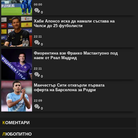
00:00
0
Хаби Алонсо иска да намали състава на
Челси до 25 футболисти
22:11
0
Фиорентина взе Франко Мастантуоно под
наем от Реал Мадрид
22:11
0
Манчестър Сити отхвърли първата
оферта на Барселона за Родри
22:09
0
К
ОМЕНТАРИ
Л
ЮБОПИТНО