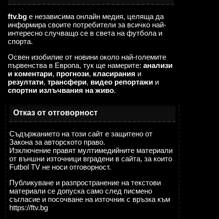
ftv.bg
е независима онлайн медия, целяща да
информира своите потребители за всичко най-
интересно случващо се в света на футбола и
спорта.
Освен изобилие от новини около най-големите
първенства в Европа, тук ще намерите:
анализи
и коментари
,
прогнози
,
класирания
и
резултати
,
трансфери
,
видео репортажи
и
спортни излъчвания на живо
.
Отказ от отговорност
Съдържанието на този сайт е защитено от
Закона за авторското право.
Изключение правят мултимедийните материали
от външни източници вградени в сайта, за които
Futbol TV не носи отговорност.
Публикуване и разпространение на текстови
материали се допуска само след писмено
съгласие и посочване на източник с връзка към
https://ftv.bg