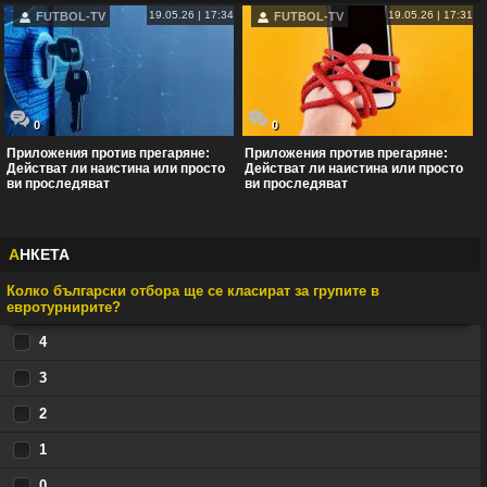
19.05.26 | 17:34
19.05.26 | 17:31
FUTBOL-TV
FUTBOL-TV
0
0
Приложения против прегаряне:
Приложения против прегаряне:
Действат ли наистина или просто
Действат ли наистина или просто
ви проследяват
ви проследяват
А
НКЕТА
Колко български отбора ще се класират за групите в
евротурнирите?
4
3
2
1
0