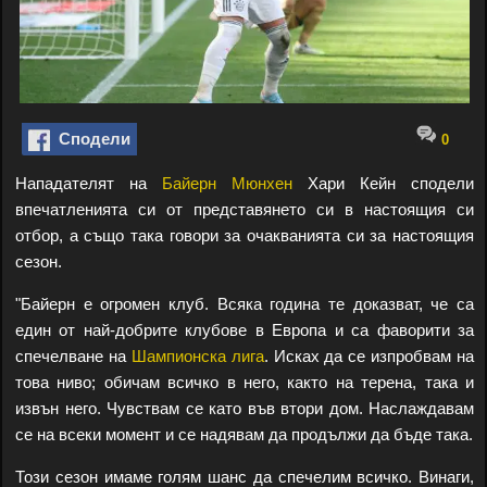
Сподели
0
Нападателят на
Байерн Мюнхен
Хари Кейн сподели
впечатленията си от представянето си в настоящия си
отбор, а също така говори за очакванията си за настоящия
сезон.
"Байерн е огромен клуб. Всяка година те доказват, че са
един от най-добрите клубове в Европа и са фаворити за
спечелване на
Шампионска лига
. Исках да се изпробвам на
това ниво; обичам всичко в него, както на терена, така и
извън него. Чувствам се като във втори дом. Наслаждавам
се на всеки момент и се надявам да продължи да бъде така.
Този ​​сезон имаме голям шанс да спечелим всичко. Винаги,