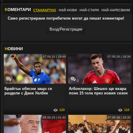
К
ОМЕНТАРИ
СТАНДАРТНО
|
НАЙ-НОВИ
|
НАЙ-СТАРИ
|
НАЙ-ХАРЕСВАНИ
Само регистрирани потребители могат да пишат коментари!
Вход/Регистрaция
Н
ОВИНИ
07.08.26 | 18:48
07.08.26 | 18:39
0
0
Брайтън обясни защо се
Агбонлахор: Шешко ще вкара
раздели с Дани Уелбек
поне 15 гола през новия сезон
120
110
08.08.26 | 01:42
07.08.26 | 18:30