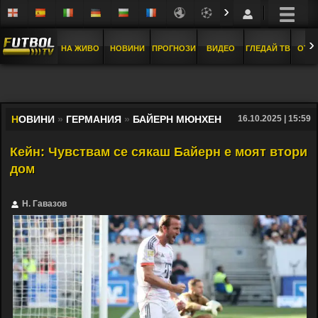
›
›
НА ЖИВО
НОВИНИ
ПРОГНОЗИ
ВИДЕО
ГЛЕДАЙ ТВ
ОТБ
Н
ОВИНИ
»
ГЕРМАНИЯ
»
БАЙЕРН МЮНХЕН
16.10.2025 | 15:59
Кейн: Чувствам се сякаш Байерн е моят втори
дом
Н. Гавазов