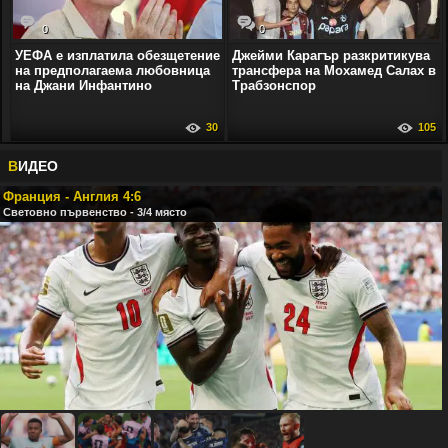
0
0
УЕФА е изплатила обезщетение
Джейми Карагър разкритикува
на предполагаема любовница
трансфера на Мохамед Салах в
на Джани Инфантино
Трабзонспор
30
105
В
ИДЕО
Франция - Англия 4:6
Световно първенство - 3/4 място