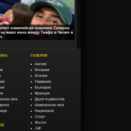
тният олимпийски шампион Сизерон
 на живо мача между Тиафо и Чилич в
л.
ТИКА
ГАЛЕРИЯ
Англия
ия
Испания
я
Италия
ния
Германия
рия
България
ия
Франция
нска лига
Други първенства
вропа
Шампионска лига
фери
Национали
Спорт
Жълто
RE
.GIF