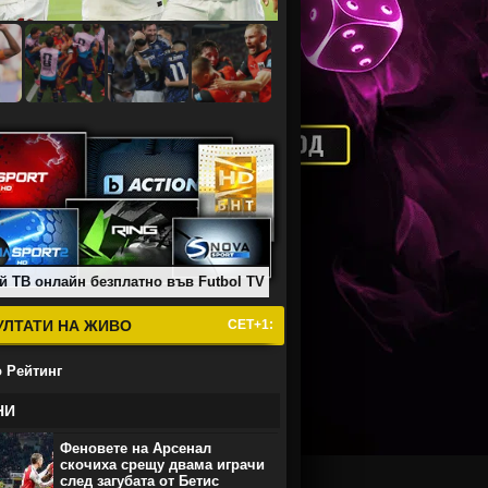
й ТВ онлайн безплатно във Futbol TV
УЛТАТИ НА ЖИВО
СЕТ+1:
 Рейтинг
НИ
Феновете на Арсенал
скочиха срещу двама играчи
след загубата от Бетис