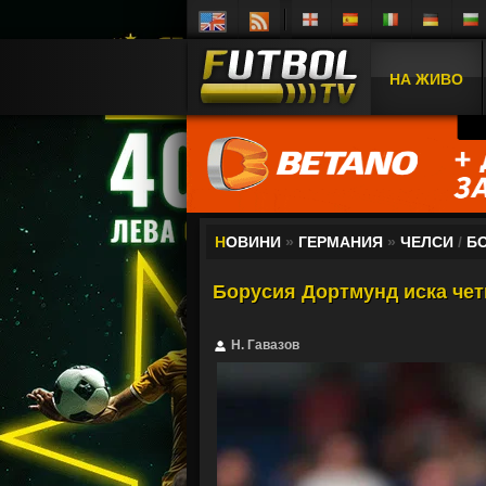
НА ЖИВО
Н
ОВИНИ
»
ГЕРМАНИЯ
»
ЧЕЛСИ
/
Б
Борусия Дортмунд иска чет
Н. Гавазов