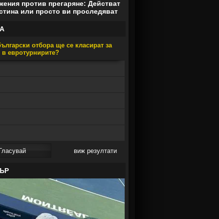
ения против прегаряне: Действат
стина или просто ви проследяват
А
ългарски отбора ще се класират за
е в евротурнирите?
виж резултати
ЪР