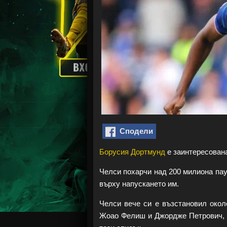
Сподели
Борусия Дортмунд
е заинтересована
Челси похарчи над 200 милиона паун
върху напускането им.
Челси вече си е възстановил окол
Жоао Фелиш и Джордже Петрович, 