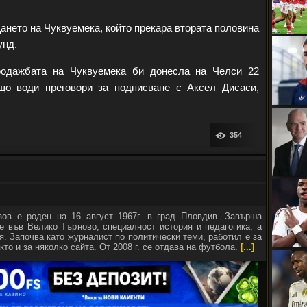
ането на Чуквуемека, който прекара втората половина
унд.
продажбата на Чуквуемека би донесла на Челси 22
що води преговори за подписване с Аксел Дисаси,
354
зов е роден на 16 август 1967г. в град Пловдив. Завърша
е във Велико Търново, специалност история и педагогика, а
я. Започва като журналист по политически теми, работил е за
кто и за няколко сайта. От 2008 г. се отдава на футбола.
[...]