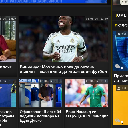
К
ОМЕ
8.26 | 13:07
05.08.26 | 11:49
Л
ЮБО
FUT
ивлече
Винисиус: Моуриньо иска да остана
0
същият – щастлив и да играя своя футбол
Прилож
ли наи
8.26 | 21:38
03.08.26 | 21:36
03.08.26 | 01:16
FUT
ректор
Официално: Шалке 04
Ерян Нюланд се
г отрече
поднови договора на
завръща в РБ Лайпциг
а Ян
Един Джеко
0
е