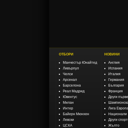
ОТБОРИ
НОВИНИ
Манчестър Юнайтед
Англия
Ливърпул
Испания
Челси
Италия
Арсенал
Германия
Барселона
България
Реал Мадрид
Франция
Ювентус
Други първ
Милан
Шампионска
Интер
Лига Европ
Байерн Мюнхен
Национали
Левски
Други спор
ЦСКА
Жълто