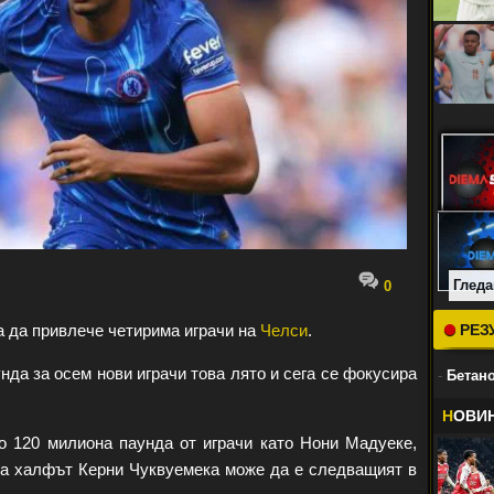
Гледа
0
 да привлече четирима играчи на
Челси
.
РЕЗ
да за осем нови играчи това лято и сега се фокусира
-
Бетано
Н
ОВИ
о 120 милиона паунда от играчи като Нони Мадуеке,
а халфът Керни Чуквуемека може да е следващият в