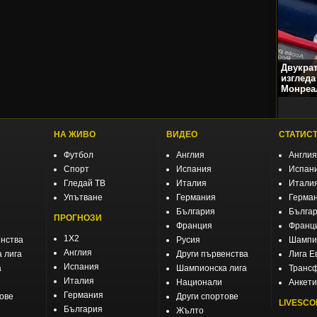
Двукра
изгледа
Монреа
НА ЖИВО
ВИДЕО
СТАТИС
Футбол
Англия
Англия
Спорт
Испания
Испан
Гледай ТВ
Италия
Итали
Упътване
Германия
Герма
България
Бълга
ПРОГНОЗИ
Франция
Франц
1X2
енства
Русия
Шампио
Англия
 лига
Други първенства
Лига Е
Испания
а
Шампионска лига
Транс
Италия
Национали
Анкети
Германия
тове
Други спортове
LIVESCO
България
Жълто