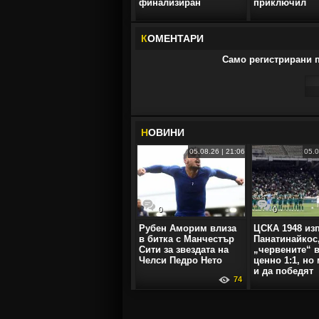
финализиран
приключил
К
ОМЕНТАРИ
Само регистрирани п
Н
ОВИНИ
05.08.26 | 21:06
05.0
0
0
Рубен Аморим влиза
ЦСКА 1948 из
в битка с Манчестър
Панатинайкос
Сити за звездата на
„червените“ в
Челси Педро Нето
ценно 1:1, но
и да победят
74