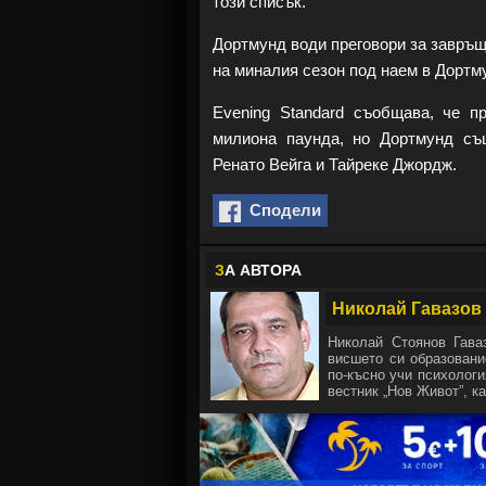
този списък.
Дортмунд води преговори за завръщ
на миналия сезон под наем в Дортм
Evening Standard съобщава, че 
милиона паунда, но Дортмунд съ
Ренато Вейга и Тайреке Джордж.
Сподели
З
А АВТОРА
Николай Гавазов
Николай Стоянов Гава
висшето си образовани
по-късно учи психологи
вестник „Нов Живот”, ка