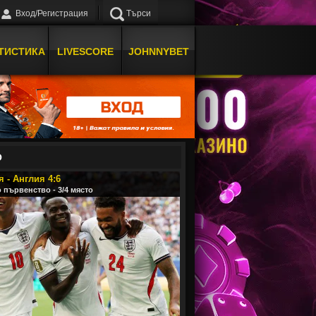
Вход/Регистрация
Търси
ТИСТИКА
LIVESCORE
JOHNNYBET
О
 - Англия 4:6
 първенство - 3/4 място