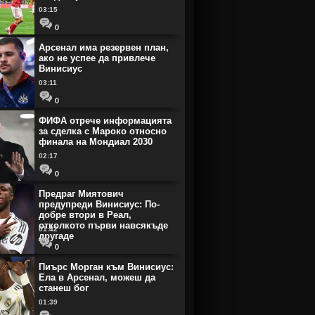
03:15
0
Арсенал има резервен план,
ако не успее да привлече
Винисиус
03:11
0
ФИФА отрече информацията
за сделка с Мароко относно
финала на Мондиал 2030
02:17
0
Предраг Миятович
предупреди Винисиус: По-
добре втори в Реал,
отколкото първи навсякъде
01:42
другаде
0
Пиърс Морган към Винисиус:
Ела в Арсенал, можеш да
станеш бог
01:39