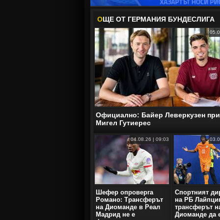
О
ЩЕ ОТ ГЕРМАНИЯ БУНДЕСЛИГА
05.0
Официално: Байер Леверкузен пр
Мигел Гутиерес
04.08.26 | 09:03
03.0
Шефер опроверга
Спортният ди
Романо: Трансферът
на РБ Лайпци
на Диоманде в Реал
трансферът н
Мадрид не е
Диомандe да 