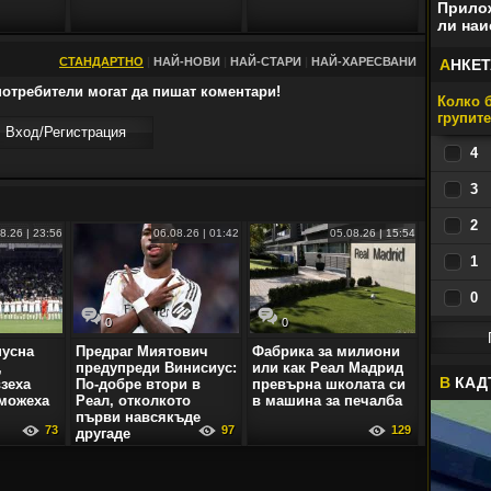
Прилож
ли наи
СТАНДАРТНО
|
НАЙ-НОВИ
|
НАЙ-СТАРИ
|
НАЙ-ХАРЕСВАНИ
А
НКЕТ
отребители могат да пишат коментари!
Колко б
групит
Вход/Регистрaция
4
3
2
8.26 | 23:56
06.08.26 | 01:42
05.08.26 | 15:54
1
0
0
0
пусна
Предраг Миятович
Фабрика за милиони
,
предупреди Винисиус:
или как Реал Мадрид
В
КАД
зеха
По-добре втори в
превърна школата си
 можеха
Реал, отколкото
в машина за печалба
първи навсякъде
73
97
129
другаде