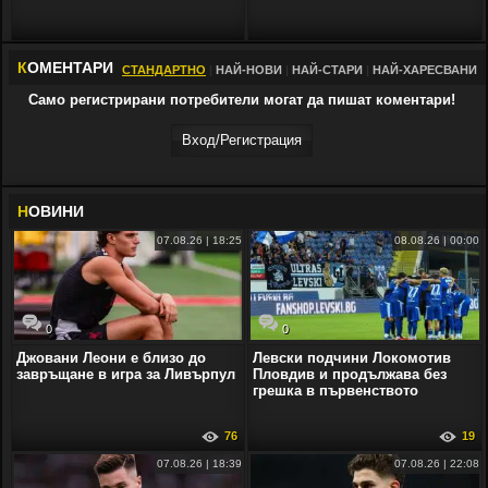
К
ОМЕНТАРИ
СТАНДАРТНО
|
НАЙ-НОВИ
|
НАЙ-СТАРИ
|
НАЙ-ХАРЕСВАНИ
Само регистрирани потребители могат да пишат коментари!
Вход/Регистрaция
Н
ОВИНИ
07.08.26 | 18:25
08.08.26 | 00:00
0
0
Джовани Леони е близо до
Левски подчини Локомотив
завръщане в игра за Ливърпул
Пловдив и продължава без
грешка в първенството
76
19
07.08.26 | 18:39
07.08.26 | 22:08