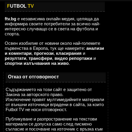
F
UTBOL
TV
ftv.bg
е независима онлайн медия, целяща да
информира своите потребители за всичко най-
интересно случващо се в света на футбола и
спорта.
Освен изобилие от новини около най-големите
първенства в Европа, тук ще намерите:
анализи
и коментари
,
прогнози
,
класирания
и
резултати
,
трансфери
,
видео репортажи
и
спортни излъчвания на живо
.
Отказ от отговорност
Съдържанието на този сайт е защитено от
Закона за авторското право.
Изключение правят мултимедийните материали
от външни източници вградени в сайта, за които
Futbol TV не носи отговорност.
Публикуване и разпространение на текстови
материали се допуска само след писмено
съгласие и посочване на източник с връзка към