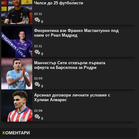
Челси до 25 футболисти
22:11
0
Фиорентина взе Франко Мастантуоно под
наем от Реал Мадрид
22:11
0
Манчестър Сити отхвърли първата
оферта на Барселона за Родри
22:09
0
Арсенал договори личните условия с
Хулиан Алварес
22:08
0
К
ОМЕНТАРИ