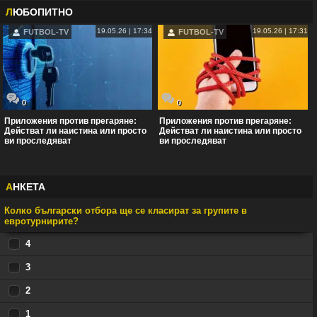
Л
ЮБОПИТНО
19.05.26 | 17:34
19.05.26 | 17:31
FUTBOL-TV
FUTBOL-TV
0
0
Приложения против прегаряне:
Приложения против прегаряне:
Действат ли наистина или просто
Действат ли наистина или просто
ви проследяват
ви проследяват
А
НКЕТА
Колко български отбора ще се класират за групите в
евротурнирите?
4
3
2
1