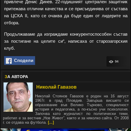
привлече Денис Динев. 22-годишният централен защитник
притежава отлични качества и се присъединява от състава
на ЦСКА II, като се очаква да бъде един от лидерите на
отбора.
Продължаваме да изграждаме конкурентоспособен състав
за постигане на целите си“, написаха от старозагорския
клуб.
Сподели
94
З
А АВТОРА
Николай Гавазов
Николай Стоянов Гавазов е роден на 16 август
1967г. в град Пловдив. Завърша висшето си
образование във Велико Търново, специалност
история и педагогика, а по-късно учи психология.
Започва като журналист по политически теми,
работил е за вестник „Нов Живот”, както и за няколко сайта. От 2008
г. се отдава на футбола.
[...]