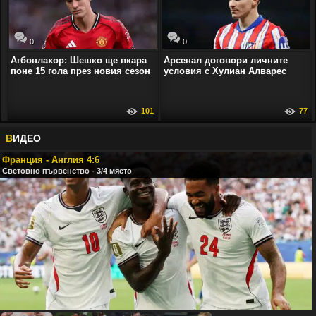
0
0
Агбонлахор: Шешко ще вкара
Арсенал договори личните
поне 15 гола през новия сезон
условия с Хулиан Алварес
101
77
В
ИДЕО
Франция - Англия 4:6
Световно първенство - 3/4 място